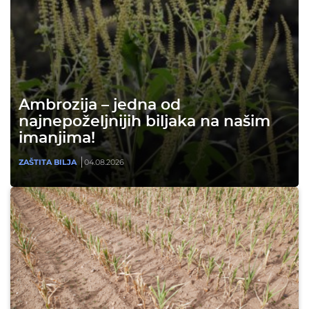
Ambrozija – jedna od
najnepoželjnijih biljaka na našim
imanjima!
ZAŠTITA BILJA
04.08.2026