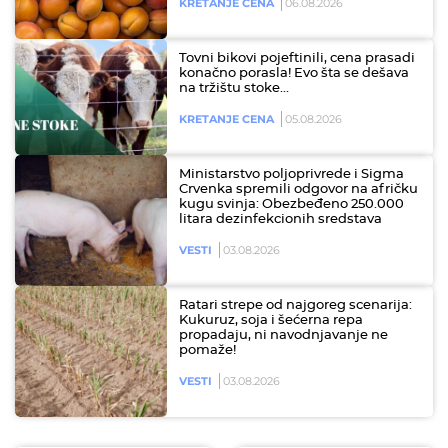
KRETANJE CENA
06.08.2026
Tovni bikovi pojeftinili, cena prasadi
konačno porasla! Evo šta se dešava
na tržištu stoke…
KRETANJE CENA
05.08.2026
Ministarstvo poljoprivrede i Sigma
Crvenka spremili odgovor na afričku
kugu svinja: Obezbeđeno 250.000
litara dezinfekcionih sredstava
VESTI
03.08.2026
Ratari strepe od najgoreg scenarija:
Kukuruz, soja i šećerna repa
propadaju, ni navodnjavanje ne
pomaže!
VESTI
03.08.2026