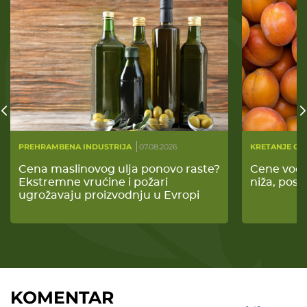
PREHRAMBENA INDUSTRIJA
07.08.2026
KRETANJE CE
Cena maslinovog ulja ponovo raste?
Cene voća 
Ekstremne vrućine i požari
niža, pos
ugrožavaju proizvodnju u Evropi
KOMENTAR