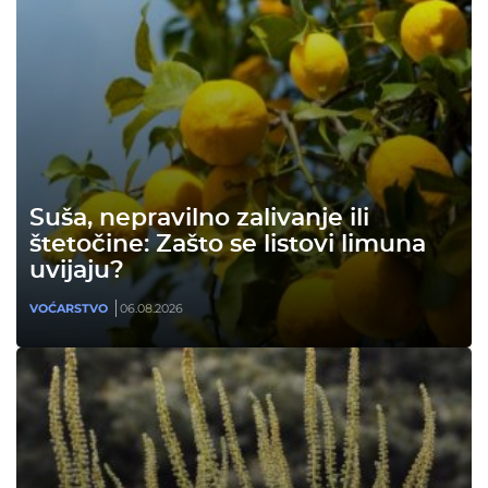
Suša, nepravilno zalivanje ili
štetočine: Zašto se listovi limuna
uvijaju?
VOĆARSTVO
06.08.2026