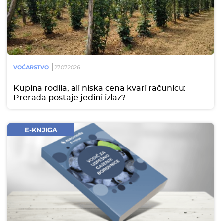
VOĆARSTVO
27.07.2026
Kupina rodila, ali niska cena kvari računicu:
Prerada postaje jedini izlaz?
E-KNJIGA