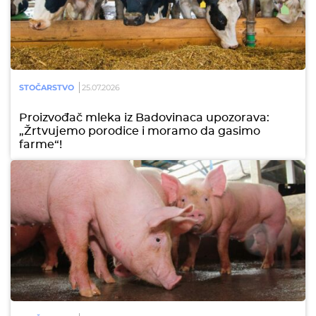
STOČARSTVO
25.07.2026
Proizvođač mleka iz Badovinaca upozorava:
„Žrtvujemo porodice i moramo da gasimo
farme“!