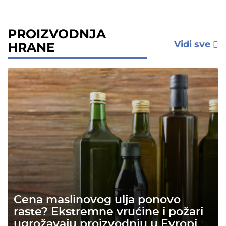
PROIZVODNJA
Vidi sve
HRANE
Cena maslinovog ulja ponovo
raste? Ekstremne vrućine i požari
ugrožavaju proizvodnju u Evropi