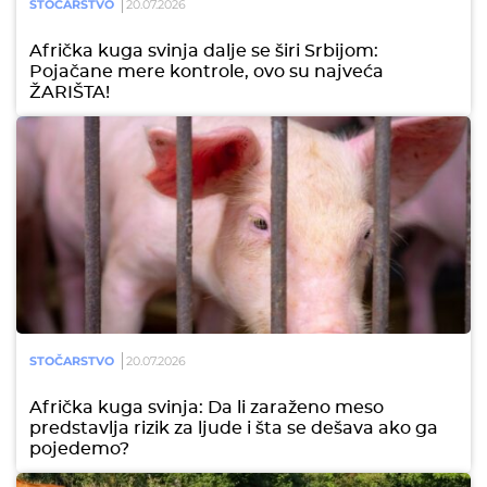
STOČARSTVO
20.07.2026
Afrička kuga svinja dalje se širi Srbijom:
Pojačane mere kontrole, ovo su najveća
ŽARIŠTA!
STOČARSTVO
20.07.2026
Afrička kuga svinja: Da li zaraženo meso
predstavlja rizik za ljude i šta se dešava ako ga
pojedemo?