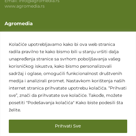
Email:
info@agromedia.rs
www.agromedia.rs
Agromedia
O nama
Svet poljoprivrede
Kolačiće upotrebljavamo kako bi ova web stranica
radila pravilno te kako bismo bili u stanju vršiti dalja
Marketing usluge
unapređenja stranice sa svrhom poboljšavanja vašeg
Tražimo saradnike
korisničkog iskustva, kako bismo personalizovali
sadržaj i oglase, omogućili funkcionalnost društvenih
Kontakt
medija i analizirali promet. Nastavkom korištenja naših
internet stranica prihvatate upotrebu kolačića. “Prihvati
Kontakt
sve”, znači da prihvatate sve kolačiće. Takođe, možete
posetiti "Podešavanja kolačića" Kako biste podesili šta
želite.
Prihvati Sve