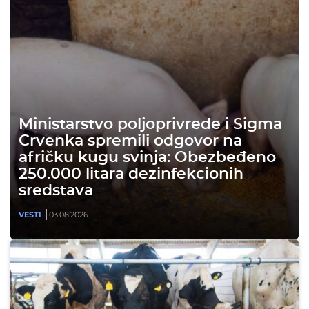
Ministarstvo poljoprivrede i Sigma
Crvenka spremili odgovor na
afričku kugu svinja: Obezbeđeno
250.000 litara dezinfekcionih
sredstava
VESTI
03.08.2026