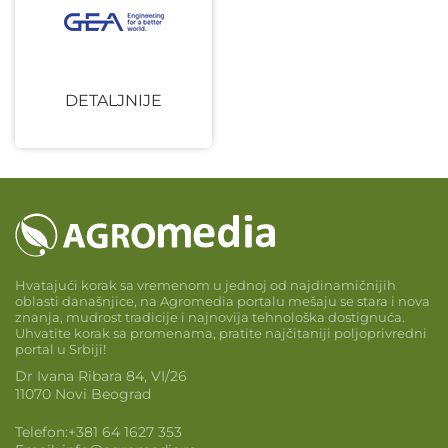
DETALJNIJE
Hvatajući korak sa vremenom u jednoj od najdinamičnijih
oblasti današnjice, na Agromedia portalu mešaju se stara i nova
znanja, mudrost tradicije i najnovija tehnološka dostignuća.
Uhvatite korak sa promenama, pratite najčitaniji poljoprivredni
portal u Srbiji!
Dr Ivana Ribara 84, VI/26
11070 Novi Beograd
Telefon:
+381 64 1627 353