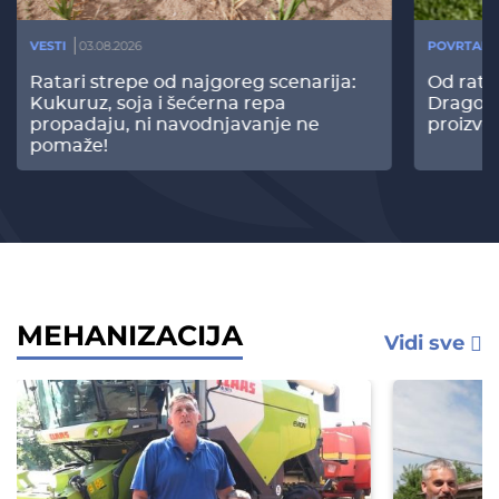
VESTI
03.08.2026
POVRTARS
Ratari strepe od najgoreg scenarija:
Od rata
Kukuruz, soja i šećerna repa
Dragomi
propadaju, ni navodnjavanje ne
proizvo
pomaže!
MEHANIZACIJA
Vidi sve