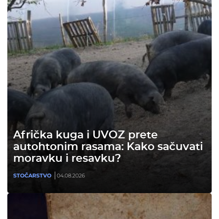
Afrička kuga i UVOZ prete
autohtonim rasama: Kako sačuvati
moravku i resavku?
STOČARSTVO
04.08.2026