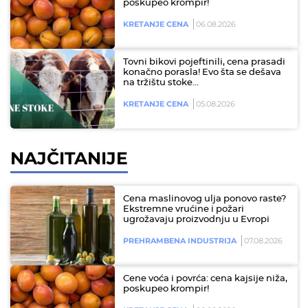
poskupeo krompir!
KRETANJE CENA
06.08.2026
Tovni bikovi pojeftinili, cena prasadi
konačno porasla! Evo šta se dešava
na tržištu stoke…
KRETANJE CENA
05.08.2026
NAJČITANIJE
Cena maslinovog ulja ponovo raste?
Ekstremne vrućine i požari
ugrožavaju proizvodnju u Evropi
PREHRAMBENA INDUSTRIJA
07.08.2026
Cene voća i povrća: cena kajsije niža,
poskupeo krompir!