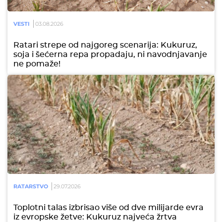
VESTI
03.08.2026
Ratari strepe od najgoreg scenarija: Kukuruz,
soja i šećerna repa propadaju, ni navodnjavanje
ne pomaže!
RATARSTVO
29.07.2026
Toplotni talas izbrisao više od dve milijarde evra
iz evropske žetve: Kukuruz najveća žrtva