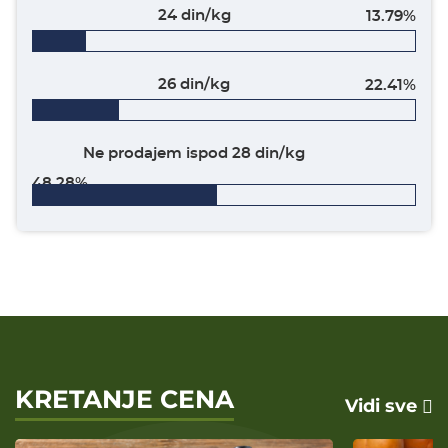
24 din/kg
13.79%
26 din/kg
22.41%
Ne prodajem ispod 28 din/kg
48.28%
KRETANJE CENA
Vidi sve