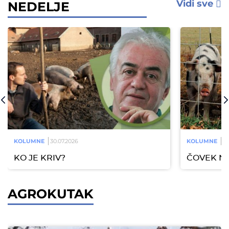
Vidi sve
NEDELJE
KOLUMNE
30.07.2026
KOLUMNE
20
KO JE KRIV?
ČOVEK NA
AGROKUTAK