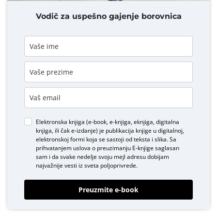
Vodič za uspešno gajenje borovnica
Elektronska knjiga (e-book, e-knjiga, eknjiga, digitalna
knjiga, ili čak e-izdanje) je publikacija knjige u digitalnoj,
elektronskoj formi koja se sastoji od teksta i slika. Sa
prihvatanjem uslova o
preuzimanju E-knjige
saglasan
sam i da svake nedelje svoju mejl adresu dobijam
najvažnije vesti iz sveta poljoprivrede.
Preuzmite e-book