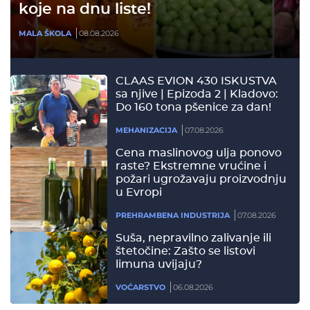
koje na dnu liste!
MALA ŠKOLA
08.08.2026
CLAAS EVION 430 ISKUSTVA
sa njive | Epizoda 2 | Kladovo:
Do 160 tona pšenice za dan!
MEHANIZACIJA
07.08.2026
Cena maslinovog ulja ponovo
raste? Ekstremne vrućine i
požari ugrožavaju proizvodnju
u Evropi
PREHRAMBENA INDUSTRIJA
07.08.2026
Suša, nepravilno zalivanje ili
štetočine: Zašto se listovi
limuna uvijaju?
VOĆARSTVO
06.08.2026