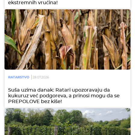
ekstremnih vrućina!
RATARSTVO
28.07.2026
Suša uzima danak: Ratari upozoravaju da
kukuruz već podgoreva, a prinosi mogu da se
PREPOLOVE bez kiše!