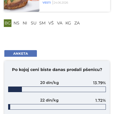
VESTI
24.06.2026
BG
NS
NI
SU
SM
VŠ
VA
KG
ZA
ANKETA
Po kojoj ceni biste danas prodali pšenicu?
20 din/kg
13.79%
22 din/kg
1.72%