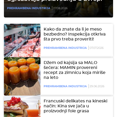
PREHRAMBENA INDUSTRIJA
07.08.2026
Kako da znate da li je meso
bezbedno? Inspekcija otkriva
šta prvo treba proveriti!
PREHRAMBENA INDUSTRIJA
07.07.2026
Džem od kajsija sa MALO
šećera: MAMIN provereni
recept za zimnicu koja miriše
na leto
PREHRAMBENA INDUSTRIJA
29.06.2026
Francuski delikates na kineski
način: Kina sve jača u
proizvodnji foie grasa