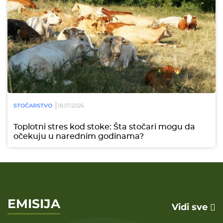
STOČARSTVO
18.07.2026
Toplotni stres kod stoke: Šta stočari mogu da
očekuju u narednim godinama?
EMISIJA
Vidi sve