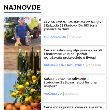
NAJNOVIJE
CLAAS EVION 430 ISKUSTVA sa njive
| Epizoda 2 | Kladovo: Do 160 tona
pšenice za dan!
MEHANIZACIJA
07.08.2026
Cena maslinovog ulja ponovo raste?
Ekstremne vrućine i požari
ugrožavaju proizvodnju u Evropi
PREHRAMBENA INDUSTRIJA
07.08.2026
Suša, nepravilno zalivanje ili
štetočine: Zašto se listovi limuna
uvijaju?
VOĆARSTVO
06.08.2026
Cene voća i povrća: cena kajsije niža,