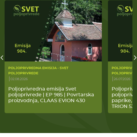
POLJOPRIVREDNA EMISIJA - SVET
POLJOPRIVRED
POLJOPRIVREDE
POLJOPRIVRE
02.08.2026
26.07.2026
Poljoprivredna emisija Svet
Poljoprivr
poljoprivrede | EP 985 | Povrtarska
poljoprivr
proizvodnja, CLAAS EVION 430
paprike,
TRION 53