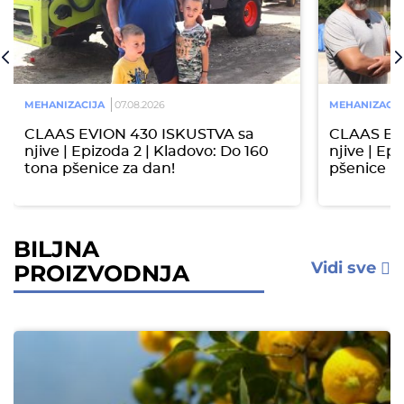
MEHANIZACIJA
07.08.2026
MEHANIZACIJ
CLAAS EVION 430 ISKUSTVA sa
CLAAS EV
njive | Epizoda 2 | Kladovo: Do 160
njive | Epi
tona pšenice za dan!
pšenice
BILJNA
Vidi sve
PROIZVODNJA