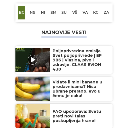
BG
NS
NI
SM
SU
VŠ
VA
KG
ZA
NAJNOVIJE VESTI
Poljoprivredna emisija
Svet poljoprivrede | EP
986 | Vlasina, pivo i
zdravlje, CLAAS EVION
430
Viđate li mini banane u
prodavnicama? Nisu
ubrane prerano, evo u
čemu je caka!
FAO upozorava: Svetu
preti novi talas
poskupljenja hrane!