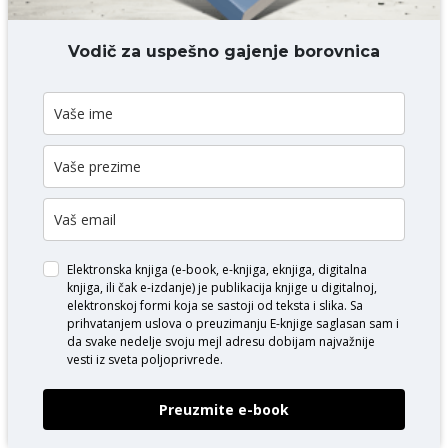
DODAJ KOMENTAR
Vodič za uspešno gajenje borovnica
Elektronska knjiga (e-book, e-knjiga, eknjiga, digitalna
knjiga, ili čak e-izdanje) je publikacija knjige u digitalnoj,
elektronskoj formi koja se sastoji od teksta i slika. Sa
prihvatanjem uslova o
preuzimanju E-knjige
saglasan sam i
da svake nedelje svoju mejl adresu dobijam najvažnije
vesti iz sveta poljoprivrede.
Preuzmite e-book