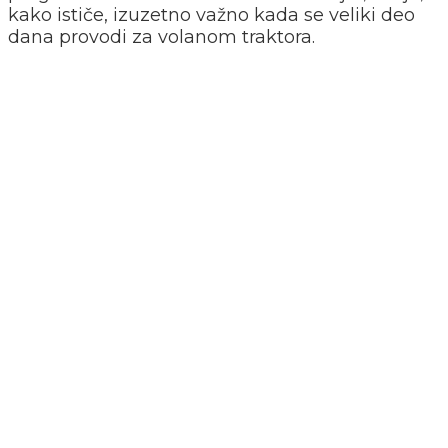
kako ističe, izuzetno važno kada se veliki deo
dana provodi za volanom traktora.