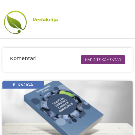
Redakcija
Komentari
NAPIŠITE KOMENTAR
Ime i prezime* obavezno
Email* obavezno
E-KNJIGA
Komentar* obavezno