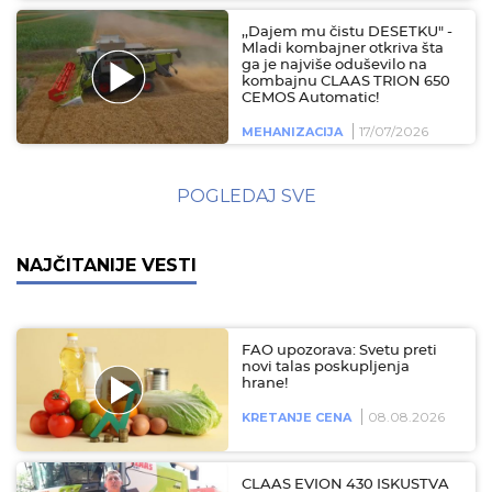
,,Dajem mu čistu DESETKU" -
Mladi kombajner otkriva šta
ga je najviše oduševilo na
kombajnu CLAAS TRION 650
CEMOS Automatic!
17/07/2026
MEHANIZACIJA
POGLEDAJ SVE
NAJČITANIJE VESTI
FAO upozorava: Svetu preti
novi talas poskupljenja
hrane!
08.08.2026
KRETANJE CENA
CLAAS EVION 430 ISKUSTVA