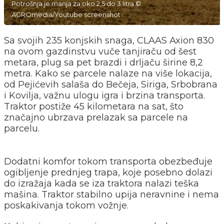
Potrošnja je manja za oko 2,5 do 3 litra ©
AGROmedia/Youtube screenshot
Sa svojih 235 konjskih snaga, CLAAS Axion 830
na ovom gazdinstvu vuče tanjiraču od šest
metara, plug sa pet brazdi i drljaču širine 8,2
metra. Kako se parcele nalaze na više lokacija,
od Pejićevih salaša do Bečeja, Siriga, Srbobrana
i Kovilja, važnu ulogu igra i brzina transporta.
Traktor postiže 45 kilometara na sat, što
značajno ubrzava prelazak sa parcele na
parcelu.
Dodatni komfor tokom transporta obezbeđuje
ogibljenje prednjeg trapa, koje posebno dolazi
do izražaja kada se iza traktora nalazi teška
mašina. Traktor stabilno upija neravnine i nema
poskakivanja tokom vožnje.