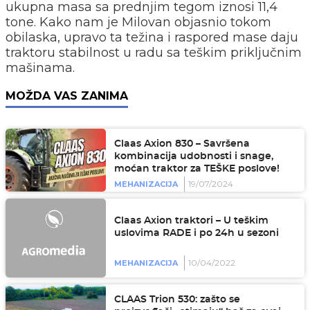
ukupna masa sa prednjim tegom iznosi 11,4
tone. Kako nam je Milovan objasnio tokom
obilaska, upravo ta težina i raspored mase daju
traktoru stabilnost u radu sa teškim priključnim
mašinama.
MOŽDA VAS ZANIMA
Claas Axion 830 – Savršena
kombinacija udobnosti i snage,
moćan traktor za TEŠKE poslove!
19/07/2024
MEHANIZACIJA
Claas Axion traktori – U teškim
uslovima RADE i po 24h u sezoni
10/04/2022
MEHANIZACIJA
CLAAS Trion 530: zašto se