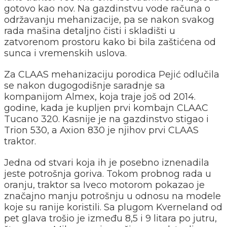
gotovo kao nov. Na gazdinstvu vode računa o
održavanju mehanizacije, pa se nakon svakog
rada mašina detaljno čisti i skladišti u
zatvorenom prostoru kako bi bila zaštićena od
sunca i vremenskih uslova.
Za CLAAS mehanizaciju porodica Pejić odlučila
se nakon dugogodišnje saradnje sa
kompanijom Almex, koja traje još od 2014.
godine, kada je kupljen prvi kombajn CLAAC
Tucano 320. Kasnije je na gazdinstvo stigao i
Trion 530, a Axion 830 je njihov prvi CLAAS
traktor.
Jedna od stvari koja ih je posebno iznenadila
jeste potrošnja goriva. Tokom probnog rada u
oranju, traktor sa Iveco motorom pokazao je
značajno manju potrošnju u odnosu na modele
koje su ranije koristili. Sa plugom Kverneland od
pet glava trošio je između 8,5 i 9 litara po jutru,