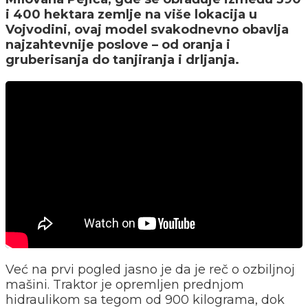
i 400 hektara zemlje na više lokacija u
Vojvodini, ovaj model svakodnevno obavlja
najzahtevnije poslove – od oranja i
gruberisanja do tanjiranja i drljanja.
Već na prvi pogled jasno je da je reč o ozbiljnoj
mašini. Traktor je opremljen prednjom
hidraulikom sa tegom od 900 kilograma, dok