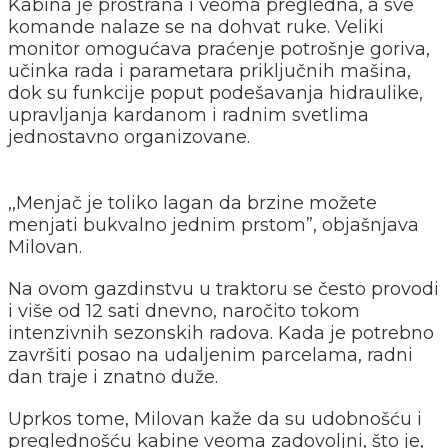
Kabina je prostrana i veoma pregledna, a sve
komande nalaze se na dohvat ruke. Veliki
monitor omogućava praćenje potrošnje goriva,
učinka rada i parametara priključnih mašina,
dok su funkcije poput podešavanja hidraulike,
upravljanja kardanom i radnim svetlima
jednostavno organizovane.
,,Menjač je toliko lagan da brzine možete
menjati bukvalno jednim prstom”, objašnjava
Milovan.
Na ovom gazdinstvu u traktoru se često provodi
i više od 12 sati dnevno, naročito tokom
intenzivnih sezonskih radova. Kada je potrebno
završiti posao na udaljenim parcelama, radni
dan traje i znatno duže.
Uprkos tome, Milovan kaže da su udobnošću i
preglednošću kabine veoma zadovoljni, što je,