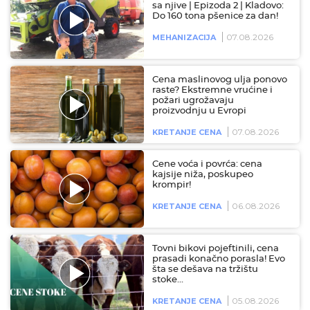
sa njive | Epizoda 2 | Kladovo:
Do 160 tona pšenice za dan!
07.08.2026
MEHANIZACIJA
Cena maslinovog ulja ponovo
raste? Ekstremne vrućine i
požari ugrožavaju
proizvodnju u Evropi
07.08.2026
KRETANJE CENA
Cene voća i povrća: cena
kajsije niža, poskupeo
krompir!
06.08.2026
KRETANJE CENA
Tovni bikovi pojeftinili, cena
prasadi konačno porasla! Evo
šta se dešava na tržištu
stoke…
05.08.2026
KRETANJE CENA