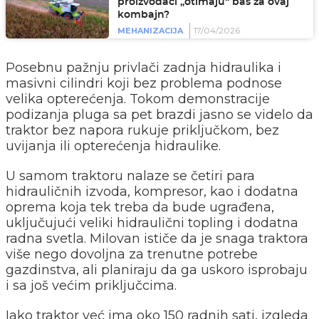
proizvođači „otimaju“ baš za ovaj
kombajn?
17/04/2026
MEHANIZACIJA
Posebnu pažnju privlači zadnja hidraulika i
masivni cilindri koji bez problema podnose
velika opterećenja. Tokom demonstracije
podizanja pluga sa pet brazdi jasno se videlo da
traktor bez napora rukuje priključkom, bez
uvijanja ili opterećenja hidraulike.
U samom traktoru nalaze se četiri para
hidrauličnih izvoda, kompresor, kao i dodatna
oprema koja tek treba da bude ugrađena,
uključujući veliki hidraulični topling i dodatna
radna svetla. Milovan ističe da je snaga traktora
više nego dovoljna za trenutne potrebe
gazdinstva, ali planiraju da ga uskoro isprobaju
i sa još većim priključcima.
Iako traktor već ima oko 150 radnih sati, izgleda