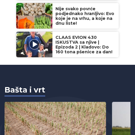
Nije svako povrće
podjednako hranljivo: Evo
koje je na vrhu, a koje na
dnu liste!
CLAAS EVION 430
ISKUSTVA sa njive |
Epizoda 2 | Kladovo: Do
160 tona pšenice za dan!
Bašta i vrt