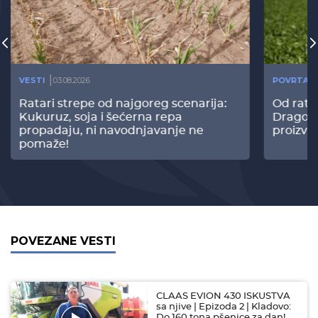
VESTI
03.08.2026
POVRTAR
Ratari strepe od najgoreg scenarija:
Od rata
Kukuruz, soja i šećerna repa
Dragomi
propadaju, ni navodnjavanje ne
proizvo
pomaže!
POVEZANE VESTI
CLAAS EVION 430 ISKUSTVA
sa njive | Epizoda 2 | Kladovo:
Do 160 tona pšenice za dan!