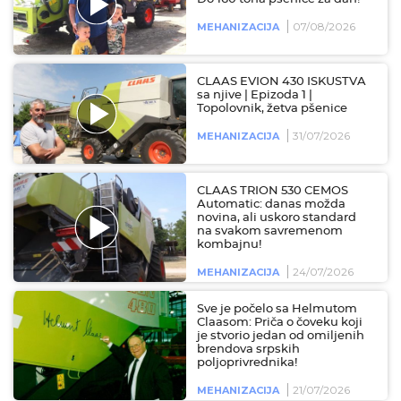
07/08/2026
MEHANIZACIJA
CLAAS EVION 430 ISKUSTVA
sa njive | Epizoda 1 |
Topolovnik, žetva pšenice
31/07/2026
MEHANIZACIJA
CLAAS TRION 530 CEMOS
Automatic: danas možda
novina, ali uskoro standard
na svakom savremenom
kombajnu!
24/07/2026
MEHANIZACIJA
Sve je počelo sa Helmutom
Claasom: Priča o čoveku koji
je stvorio jedan od omiljenih
brendova srpskih
poljoprivrednika!
21/07/2026
MEHANIZACIJA