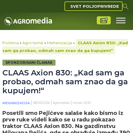
SVET POLJOPRIVREDE
Početna
»
Agro teme
»
Mehanizacija
»
CLAAS Axion 830: „Kad
sam ga probao, odmah sam znao da ga kupujem!“
SPONZORISANI ČLANAK
CLAAS Axion 830: „Kad sam ga
probao, odmah sam znao da ga
kupujem!“
08/05/2026
agromedia
Almex DOO
MEHANIZACIJA
Posetili smo Pejićeve salaše kako bismo iz
prve ruke videli kako se u radu pokazao
traktor CLAAS Axion 830. Na gazdinstvu
Milovana Pejića, gde se obrađuje između 390