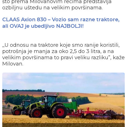
što prema Milovanovim rečima predstavlja
ozbiljnu uštedu na velikim površinama.
CLAAS Axion 830 – Vozio sam razne traktore,
ali OVAJ je ubedljivo NAJBOLJI!
,,U odnosu na traktore koje smo ranije koristili,
potrošnja je manja za oko 2,5 do 3 litra, a na
velikim površinama to pravi veliku razliku”, kaže
Milovan.