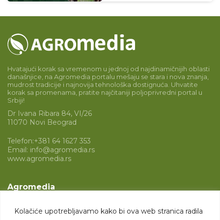
Hvatajući korak sa vremenom u jednoj od najdinamičnijih oblasti
današnjice, na Agromedia portalu mešaju se stara i nova znanja,
mudrost tradicije i najnovija tehnološka dostignuća. Uhvatite
korak sa promenama, pratite najčitaniji poljoprivredni portal u
Srbiji!
Dr Ivana Ribara 84, VI/26
11070 Novi Beograd
Telefon:
+381 64 1627 353
Email:
info@agromedia.rs
www.agromedia.rs
Agromedia
O nama
Kolačiće upotrebljavamo kako bi ova web stranica radila
Svet poljoprivrede