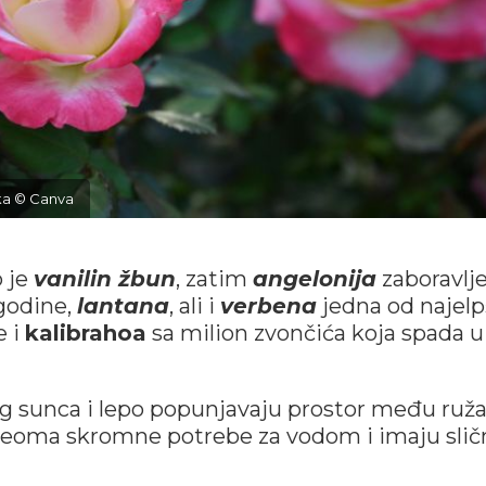
aka © Canva
o je
vanilin žbun
, zatim
angelonija
zaboravlj
 godine,
lantana
, ali i
verbena
jedna od najelp
e i
kalibrahoa
sa milion zvončića koja spada u
og sunca i lepo popunjavaju prostor među ruž
i veoma skromne potrebe za vodom i imaju slič