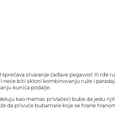
z
sprečava stvaranje čađave pegavost ili rđe ru
 neće biti skloni kombinovanju ruže i paradaj
anju kunića podalje.
deluju kao mamac privlačeći bube da jedu nji
e da privuče bubamare koje se hrane hrano