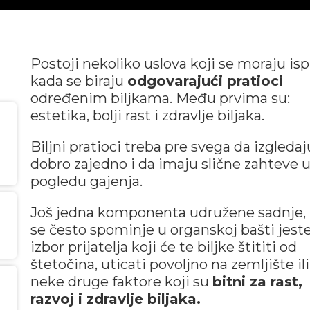
Postoji nekoliko uslova koji se moraju isp
kada se biraju
odgovarajući pratioci
određenim biljkama. Među prvima su:
estetika, bolji rast i zdravlje biljaka.
Biljni pratioci treba pre svega da izgledaj
dobro zajedno i da imaju slične zahteve 
pogledu gajenja.
Još jedna komponenta udružene sadnje, 
se često spominje u organskoj bašti jest
izbor prijatelja koji će te biljke štititi od
štetočina, uticati povoljno na zemljište ili
neke druge faktore koji su
bitni za rast,
razvoj i zdravlje biljaka.