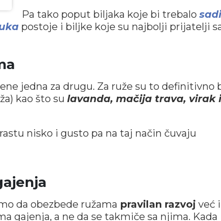
Pa tako poput biljaka koje bi trebalo
sadi
luka
postoje i biljke koje su najbolji prijatelji s
ma
ne jedna za drugu. Za ruže su to definitivno b
ža) kao što su
l
avanda, mačija trava, virak 
 rastu nisko i gusto pa na taj način čuvaju
gajenja
 samo da obezbede ružama
pravilan razvoj
već i
a gajenja, a ne da se takmiče sa njima. Kada 