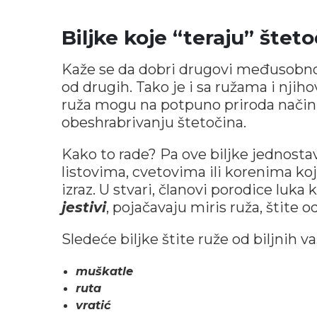
Biljke koje “teraju” štet
Kaže se da dobri drugovi međusobno ut
od drugih. Tako je i sa ružama i njiho
ruža mogu na potpuno priroda način
obeshrabrivanju štetočina.
Kako to rade? Pa ove biljke jednost
listovima, cvetovima ili korenima koj
izraz. U stvari, članovi porodice luka 
jestivi
, pojačavaju miris ruža, štite o
Sledeće biljke štite ruže od biljnih v
muškatle
ruta
vratić