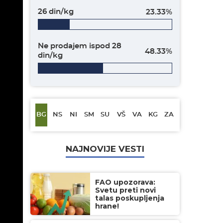
26 din/kg
23.33%
Ne prodajem ispod 28
48.33%
din/kg
BG
NS
NI
SM
SU
VŠ
VA
KG
ZA
NAJNOVIJE VESTI
FAO upozorava:
Svetu preti novi
talas poskupljenja
hrane!