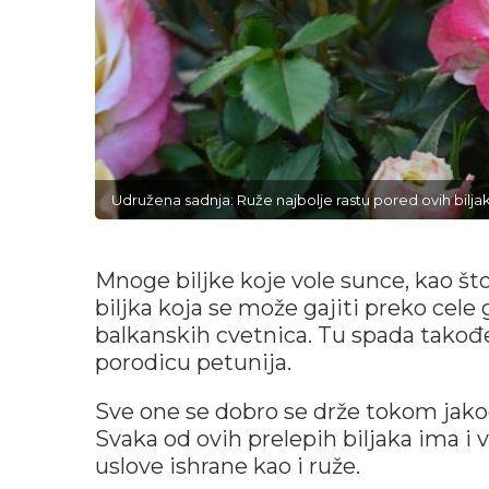
Udružena sadnja: Ruže najbolje rastu pored ovih bilj
Mnoge biljke koje vole sunce, kao št
biljka koja se može gajiti preko cele
balkanskih cvetnica. Tu spada takođ
porodicu petunija.
Sve one se dobro se drže tokom jak
Svaka od ovih prelepih biljaka ima 
uslove ishrane kao i ruže.