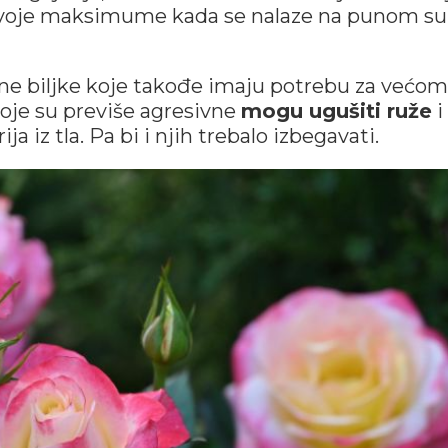
 svoje maksimume kada se nalaze na punom s
 one biljke koje takođe imaju potrebu za većom
koje su previše agresivne
mogu ugušiti ruže
i
ja iz tla. Pa bi i njih trebalo izbegavati.