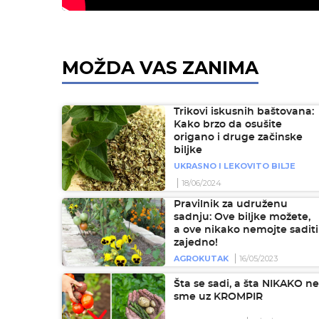
MOŽDA VAS ZANIMA
Trikovi iskusnih baštovana:
Kako brzo da osušite
origano i druge začinske
biljke
UKRASNO I LEKOVITO BILJE
18/06/2024
Pravilnik za udruženu
sadnju: Ove biljke možete,
a ove nikako nemojte saditi
zajedno!
AGROKUTAK
16/05/2023
Šta se sadi, a šta NIKAKO ne
sme uz KROMPIR