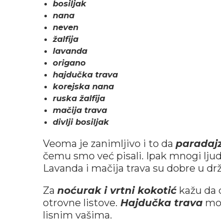
bosiljak
nana
neven
žalfija
lavanda
origano
hajdučka trava
korejska nana
ruska žalfija
mačija trava
divlji bosiljak
Veoma je zanimljivo i to da
paradaj
čemu smo već pisali. Ipak mnogi ljudi
Lavanda i mačija trava su dobre u drž
Za
noćurak i vrtni kokotić
kažu da 
otrovne listove.
Hajdučka trava
mož
lisnim vašima.