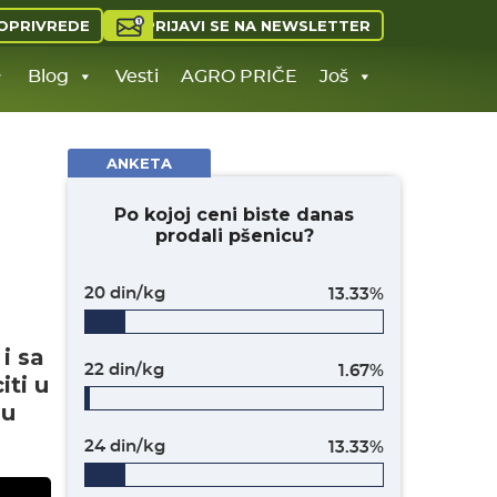
PRIJAVI SE NA NEWSLETTER
OPRIVREDE
Blog
Vesti
AGRO PRIČE
Još
ANKETA
Po kojoj ceni biste danas
prodali pšenicu?
20 din/kg
13.33%
 i sa
22 din/kg
1.67%
iti u
 u
24 din/kg
13.33%