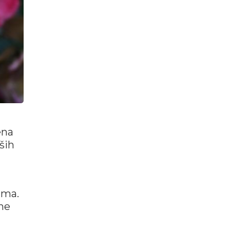
ena
ših
ama.
ne