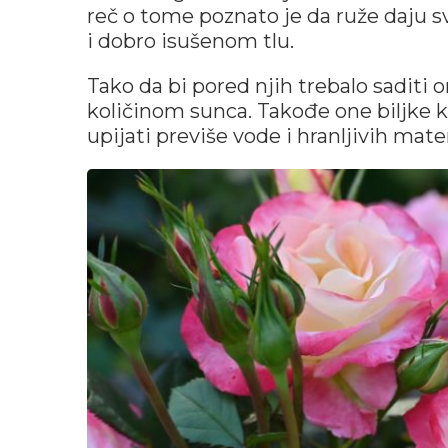
reč o tome poznato je da ruže daju
i dobro isušenom tlu.
Tako da bi pored njih trebalo saditi
količinom sunca. Takođe one biljke 
upijati previše vode i hranljivih materi