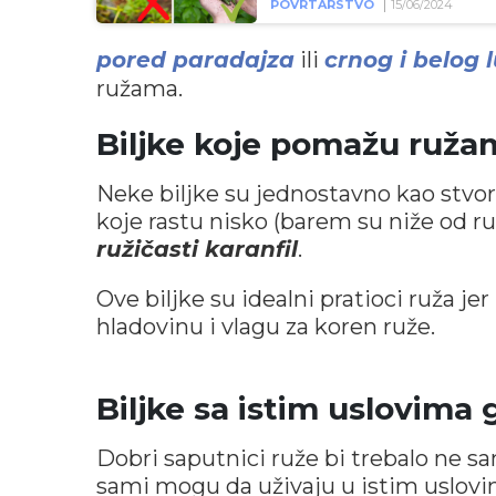
POVRTARSTVO
15/06/2024
pored paradajza
ili
crnog i belog 
ružama.
Biljke koje pomažu ruža
Neke biljke su jednostavno kao stvore
koje rastu nisko (barem su niže od ru
ružičasti karanfil
.
Ove biljke su idealni pratioci ruža jer
hladovinu i vlagu za koren ruže.
Biljke sa istim uslovima 
Dobri saputnici ruže bi trebalo ne
sami mogu da uživaju u istim uslovim