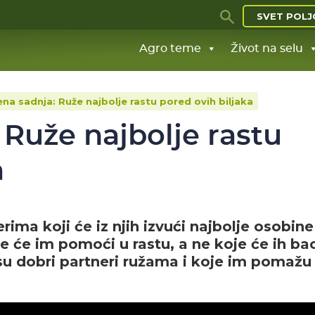
SVET POLJ
Agro teme
Život na selu
na sadnja: Ruže najbolje rastu pored ovih biljaka
Ruže najbolje rastu
a
erima koji će iz njih izvući najbolje osobine
je će im pomoći u rastu, a ne koje će ih bac
 su dobri partneri ružama i koje im pomažu