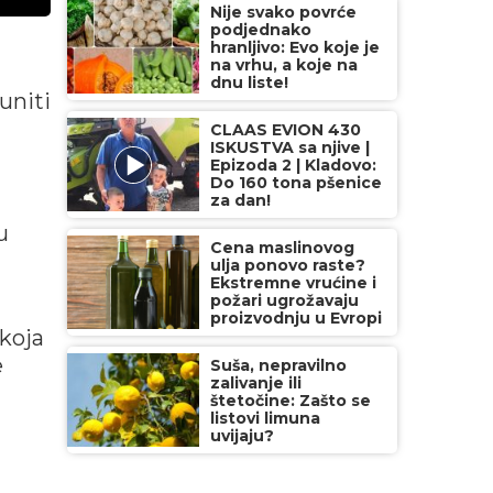
Nije svako povrće
podjednako
hranljivo: Evo koje je
na vrhu, a koje na
dnu liste!
uniti
CLAAS EVION 430
ISKUSTVA sa njive |
Epizoda 2 | Kladovo:
Do 160 tona pšenice
za dan!
u
Cena maslinovog
u
ulja ponovo raste?
Ekstremne vrućine i
požari ugrožavaju
proizvodnju u Evropi
koja
e
Suša, nepravilno
zalivanje ili
štetočine: Zašto se
listovi limuna
uvijaju?