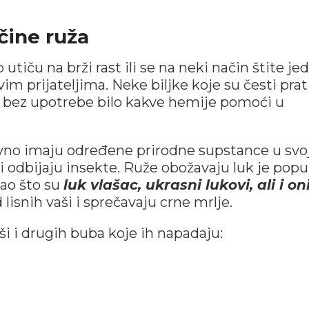
očine ruža
iču na brži rast ili se na neki način štite jed
vim prijateljima. Neke biljke koje su česti prat
 bez upotrebe bilo kakve hemije pomoći u
avno imaju određene prirodne supstance u sv
i odbijaju insekte. Ruže obožavaju luk je popu
kao što su
luk vlašac, ukrasni lukovi, ali i on
d lisnih vaši i sprečavaju crne mrlje.
aši i drugih buba koje ih napadaju: