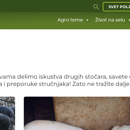
SVET POL
Agro teme
Život na selu
a vama delimo iskustva drugih stočara, savete
 i preporuke stručnjaka! Zato ne tražite dalje