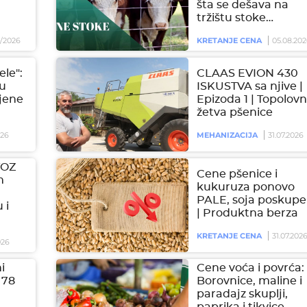
šta se dešava na
tržištu stoke…
/2026
KRETANJE CENA
05.08.202
ele":
CLAAS EVION 430
 u
ISKUSTVA sa njive |
jene
Epizoda 1 | Topolovn
žetva pšenice
026
MEHANIZACIJA
31.07.2026
VOZ
Cene pšenice i
m
kukuruza ponovo
PALE, soja poskupel
 i
| Produktna berza
KRETANJE CENA
31.07.202
026
i
Cene voća i povrća:
 78
Borovnice, maline i
paradajz skuplji,