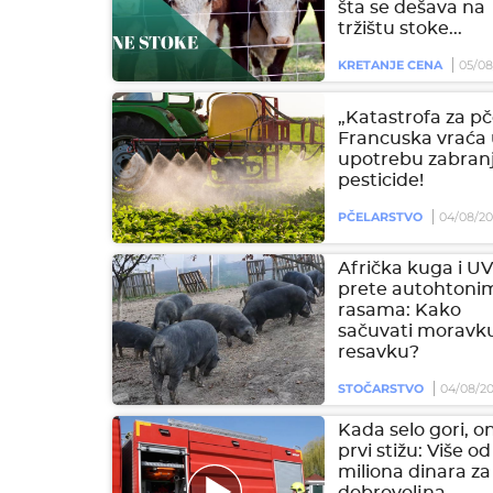
šta se dešava na
tržištu stoke...
KRETANJE CENA
05/08
„Katastrofa za pč
Francuska vraća
upotrebu zabran
pesticide!
PČELARSTVO
04/08/2
Afrička kuga i U
prete autohtoni
rasama: Kako
sačuvati moravku
resavku?
STOČARSTVO
04/08/2
Kada selo gori, on
prvi stižu: Više od
miliona dinara za