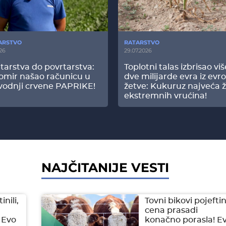
ARSTVO
RATARSTVO
26
29.07.2026
tarstva do povrtarstva:
Toplotni talas izbrisao vi
omir našao računicu u
dve milijarde evra iz evr
vodnji crvene PAPRIKE!
žetve: Kukuruz najveća ž
ekstremnih vrućina!
NAJČITANIJE VESTI
inili,
Tovni bikovi pojeftini
cena prasadi
 Evo
konačno porasla! E