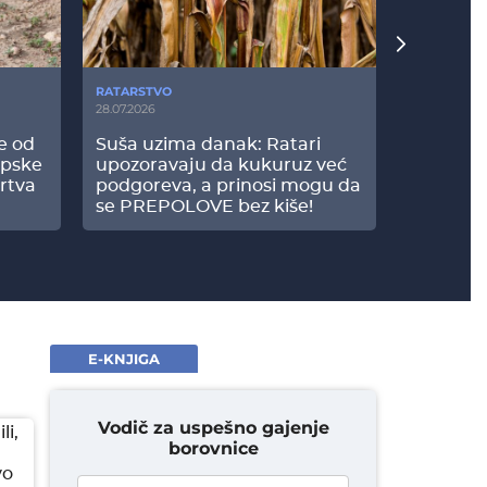
RATARSTVO
POVRTARS
28.07.2026
25.07.2026
še od
Suša uzima danak: Ratari
Komšije 
opske
upozoravaju da kukuruz već
paprici: 
rtva
podgoreva, a prinosi mogu da
došao do
se PREPOLOVE bez kiše!
E-KNJIGA
Vodič za uspešno gajenje
li,
borovnice
vo