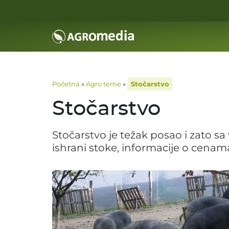
Početna
»
Agro teme
»
Stočarstvo
Stočarstvo
Stočarstvo je težak posao i zato s
ishrani stoke, informacije o cenama