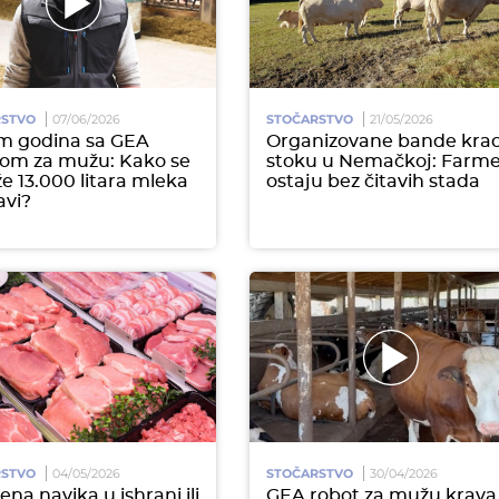
RSTVO
07/06/2026
STOČARSTVO
21/05/2026
m godina sa GEA
Organizovane bande kra
om za mužu: Kako se
stoku u Nemačkoj: Farm
že 13.000 litara mleka
ostaju bez čitavih stada
avi?
RSTVO
04/05/2026
STOČARSTVO
30/04/2026
na navika u ishrani ili
GEA robot za mužu krava