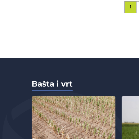
1
Bašta i vrt