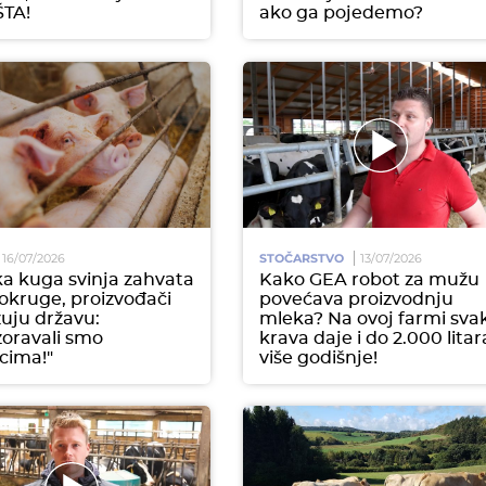
ŠTA!
ako ga pojedemo?
16/07/2026
STOČARSTVO
13/07/2026
ka kuga svinja zahvata
Kako GEA robot za mužu
okruge, proizvođači
povećava proizvodnju
uju državu:
mleka? Na ovoj farmi sva
oravali smo
krava daje i do 2.000 litar
cima!"
više godišnje!