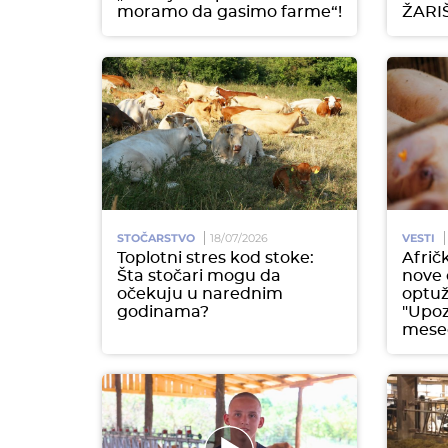
moramo da gasimo farme“!
ŽARI
STOČARSTVO
18/07/2026
VESTI
Toplotni stres kod stoke:
Afrič
Šta stočari mogu da
nove 
očekuju u narednim
optuž
godinama?
"Upoz
mese