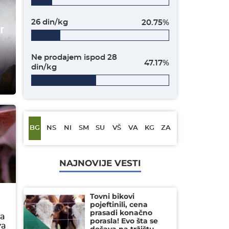
26 din/kg
20.75%
r
Ne prodajem ispod 28
47.17%
din/kg
BG
NS
NI
SM
SU
VŠ
VA
KG
ZA
NAJNOVIJE VESTI
Tovni bikovi
pojeftinili, cena
prasadi konačno
ja
porasla! Evo šta se
va