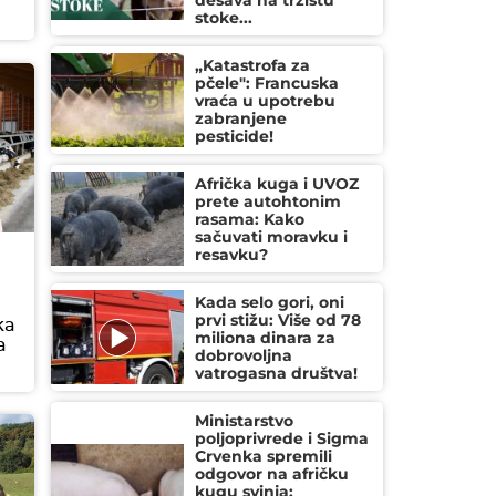
dešava na tržištu
stoke...
„Katastrofa za
pčele": Francuska
vraća u upotrebu
zabranjene
pesticide!
Afrička kuga i UVOZ
prete autohtonim
rasama: Kako
sačuvati moravku i
resavku?
Kada selo gori, oni
prvi stižu: Više od 78
ka
miliona dinara za
a
dobrovoljna
vatrogasna društva!
Ministarstvo
poljoprivrede i Sigma
Crvenka spremili
odgovor na afričku
kugu svinja: