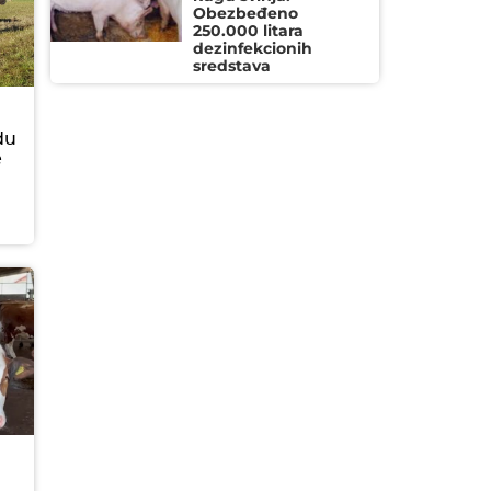
Obezbeđeno
250.000 litara
dezinfekcionih
sredstava
du
e