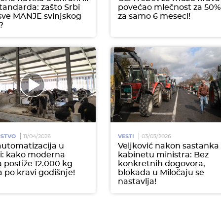
tandarda: zašto Srbi
povećao mlečnost za 50%
sve MANJE svinjskog
za samo 6 meseci!
?
RSTVO
11/04/2026
VESTI
03/03/2026
utomatizacija u
Veljković nakon sastanka
i: kako moderna
kabinetu ministra: Bez
 postiže 12.000 kg
konkretnih dogovora,
 po kravi godišnje!
blokada u Miločaju se
nastavlja!