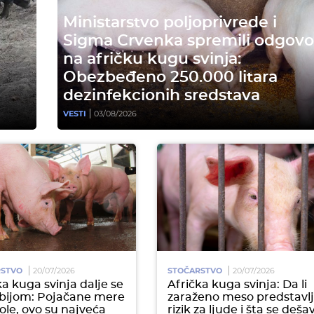
Ministarstvo poljoprivrede i
Sigma Crvenka spremili odgovo
na afričku kugu svinja:
Obezbeđeno 250.000 litara
dezinfekcionih sredstava
VESTI
03/08/2026
RSTVO
20/07/2026
STOČARSTVO
20/07/2026
ka kuga svinja dalje se
Afrička kuga svinja: Da li
Srbijom: Pojačane mere
zaraženo meso predstavl
ole, ovo su najveća
rizik za ljude i šta se deša