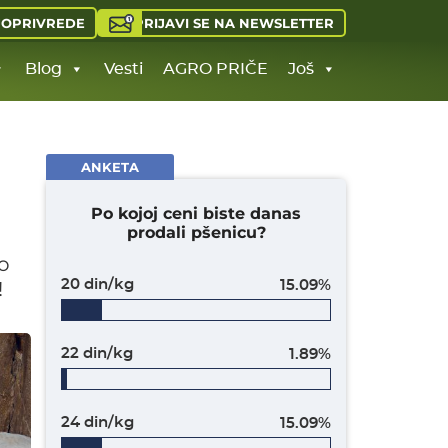
PRIJAVI SE NA NEWSLETTER
JOPRIVREDE
Blog
Vesti
AGRO PRIČE
Još
ANKETA
Po kojoj ceni biste danas
prodali pšenicu?
 o
!
20 din/kg
15.09%
22 din/kg
1.89%
24 din/kg
15.09%