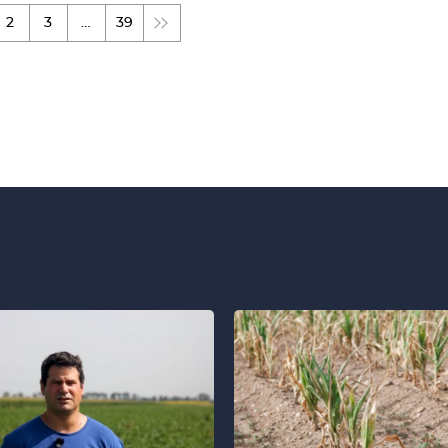
2
3
…
39