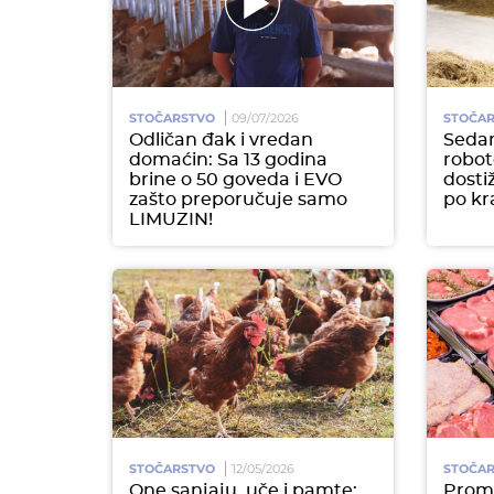
STOČARSTVO
09/07/2026
STOČA
Odličan đak i vredan
Seda
domaćin: Sa 13 godina
robot
brine o 50 goveda i EVO
dosti
zašto preporučuje samo
po kr
LIMUZIN!
STOČARSTVO
12/05/2026
STOČA
One sanjaju, uče i pamte:
Prome