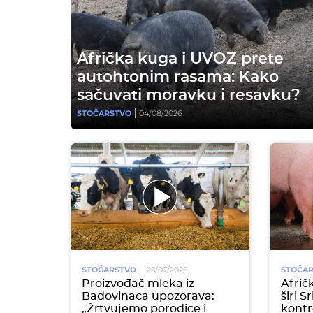
Afrička kuga i UVOZ prete
autohtonim rasama: Kako
sačuvati moravku i resavku?
STOČARSTVO
04/08/2026
STOČARSTVO
25/07/2026
STOČA
Proizvođač mleka iz
Afrič
Badovinaca upozorava:
širi 
„Žrtvujemo porodice i
kontr