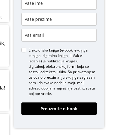
6
ik,
Elektronska knjiga (e-book, e-knjiga,
eknjiga, digitalna knjiga, ili čak e-
izdanje) je publikacija knjige u
digitalnoj, elektronskoj formi koja se
sastoji od teksta i slika. Sa prihvatanjem
uslova o
preuzimanju E-knjige
saglasan
sam i da svake nedelje svoju mejl
a!
adresu dobijam najvažnije vesti iz sveta
poljoprivrede.
6
Preuzmite e-book