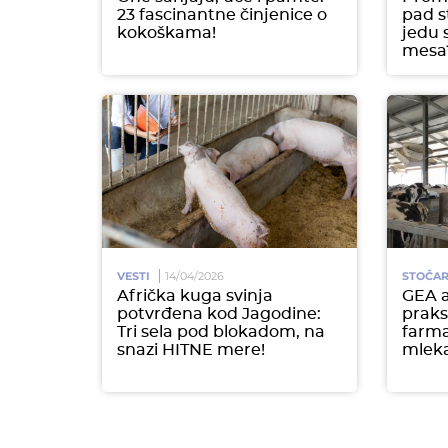
23 fascinantne činjenice o
pad s
kokoškama!
jedu 
mesa
VESTI
14/04/2026
STOČA
Afrička kuga svinja
GEA a
potvrđena kod Jagodine:
praks
Tri sela pod blokadom, na
farma
snazi HITNE mere!
mleka