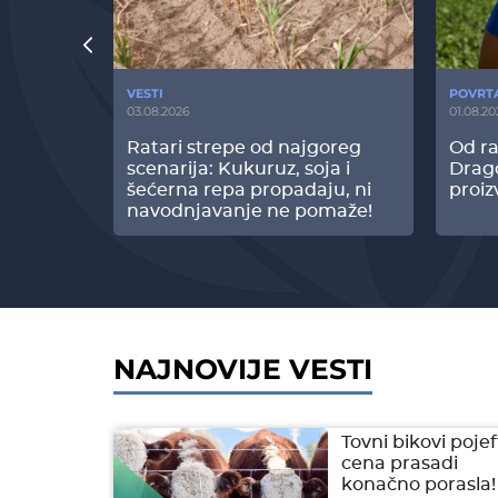
VESTI
POVRT
03.08.2026
01.08.20
radi
Ratari strepe od najgoreg
Od ra
z Biofor
scenarija: Kukuruz, soja i
Drag
ltata!
šećerna repa propadaju, ni
proiz
navodnjavanje ne pomaže!
NAJNOVIJE VESTI
Tovni bikovi pojeft
cena prasadi
konačno porasla!