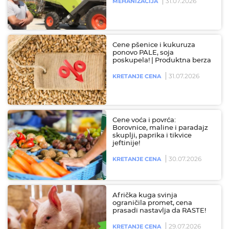
31.07.2026
MEHANIZACIJA
Cene pšenice i kukuruza
ponovo PALE, soja
poskupela! | Produktna berza
31.07.2026
KRETANJE CENA
Cene voća i povrća:
Borovnice, maline i paradajz
skuplji, paprika i tikvice
jeftinije!
30.07.2026
KRETANJE CENA
Afrička kuga svinja
ograničila promet, cena
prasadi nastavlja da RASTE!
29.07.2026
KRETANJE CENA