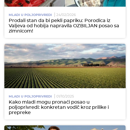
24/02/2026
MLADI U POLJOPRIVREDI
Prodali stan da bi pekli papriku: Porodica iz
Valjeva od hobija napravila OZBILJAN posao sa
zimnicom!
01/10/2025
MLADI U POLJOPRIVREDI
Kako mladi mogu pronaći posao u
poljoprivredi: konkretan vodič kroz prilike i
prepreke