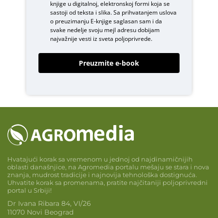
knjige u digitalnoj, elektronskoj formi koja se
sastoji od teksta i slika. Sa prihvatanjem uslova
o
preuzimanju E-knjige
saglasan sam i da
svake nedelje svoju mejl adresu dobijam
najvažnije vesti iz sveta poljoprivrede.
Preuzmite e-book
Hvatajući korak sa vremenom u jednoj od najdinamičnijih
oblasti današnjice, na Agromedia portalu mešaju se stara i nova
znanja, mudrost tradicije i najnovija tehnološka dostignuća.
Uhvatite korak sa promenama, pratite najčitaniji poljoprivredni
portal u Srbiji!
Dr Ivana Ribara 84, VI/26
11070 Novi Beograd