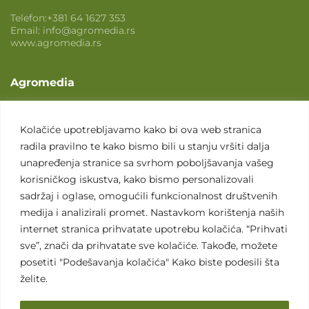
Telefon:
+381 64 1627 353
Email:
info@agromedia.rs
www.agromedia.rs
Agromedia
O nama
Svet poljoprivrede
Kolačiće upotrebljavamo kako bi ova web stranica
radila pravilno te kako bismo bili u stanju vršiti dalja
Marketing usluge
unapređenja stranice sa svrhom poboljšavanja vašeg
Tražimo saradnike
korisničkog iskustva, kako bismo personalizovali
sadržaj i oglase, omogućili funkcionalnost društvenih
Kontakt
medija i analizirali promet. Nastavkom korištenja naših
internet stranica prihvatate upotrebu kolačića. “Prihvati
Kontakt
sve”, znači da prihvatate sve kolačiće. Takođe, možete
posetiti "Podešavanja kolačića" Kako biste podesili šta
želite.