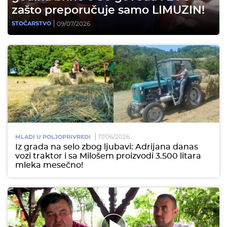
zašto preporučuje samo LIMUZIN!
09/07/2026
STOČARSTVO
17/06/2026
MLADI U POLJOPRIVREDI
Iz grada na selo zbog ljubavi: Adrijana danas
vozi traktor i sa Milošem proizvodi 3.500 litara
mleka mesečno!