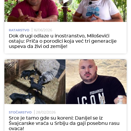
16/06/2026
RATARSTVO
Dok drugi odlaze u inostranstvo, Miloševići
ostaju: Priča o porodici koja već tri generacije
uspeva da živi od zemlje!
28/02/2026
STOČARSTVO
Srce je tamo gde su koreni: Danijel se iz
Švajcarske vraća u Srbiju da gaji posebnu rasu
ovaca!