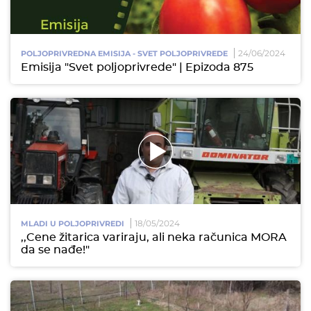
24/06/2024
POLJOPRIVREDNA EMISIJA - SVET POLJOPRIVREDE
Emisija "Svet poljoprivrede" | Epizoda 875
18/05/2024
MLADI U POLJOPRIVREDI
,,Cene žitarica variraju, ali neka računica MORA
da se nađe!"