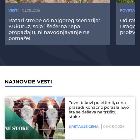
VESTI
03.08.2026
POVRTARS
Ratari strepe od najgoreg scenarija:
Od rata
Kukuruz, soja i šećerna repa
Dragomi
propadaju, ni navodnjavanje ne
proizvo
pomaže!
NAJNOVIJE VESTI
Tovni bikovi pojeftinili, cena
prasadi konačno porasla! Evo
šta se dešava na tržištu
stoke...
05/08/2026
KRETANJE CENA