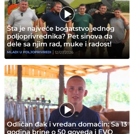
Šta je najveće bogatstvo jednog
poljoprivrednika? Pet sinova da
dele sa njim rad, muke i radost!
12/07/2026
MLADI U POLJOPRIVREDI
Odličan đak i vredan domaćin: Sa 13
godina brine o 50 goveda i EVO