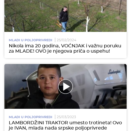
25/02/2024
MLADI U POLJOPRIVREDI
Nikola ima 20 godina, VOĆNJAK i važnu poruku
za MLADE! OVO je njegova priča o uspehu!
25/03/2023
MLADI U POLJOPRIVREDI
LAMBORDŽINI TRAKTOR umesto trotineta! Ovo
je IVAN, mlada nada srpske poljoprivrede