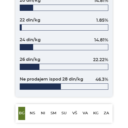
20 din/kg
14.81%
22 din/kg
1.85%
24 din/kg
14.81%
26 din/kg
22.22%
Ne prodajem ispod 28 din/kg
46.3%
BG
NS
NI
SM
SU
VŠ
VA
KG
ZA