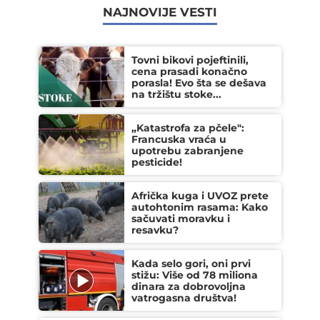
NAJNOVIJE VESTI
Tovni bikovi pojeftinili,
cena prasadi konačno
porasla! Evo šta se dešava
na tržištu stoke...
„Katastrofa za pčele":
Francuska vraća u
upotrebu zabranjene
pesticide!
Afrička kuga i UVOZ prete
autohtonim rasama: Kako
sačuvati moravku i
resavku?
Kada selo gori, oni prvi
stižu: Više od 78 miliona
dinara za dobrovoljna
vatrogasna društva!