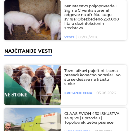
Ministarstvo poljoprivrede i
Sigma Crvenka spremili
odgovor na afričku kugu
svinja: Obezbeđeno 250.000
litara dezinfekcionih
sredstava
03/08/2026
VESTI
NAJČITANIJE VESTI
Tovni bikovi pojeftinili, cena
prasadi konačno porasla! Evo
šta se dešava na tržištu
stoke…
05.08.2026
KRETANJE CENA
CLAAS EVION 430 ISKUSTVA
sa njive | Epizoda 1 |
Topolovnik, žetva pšenice