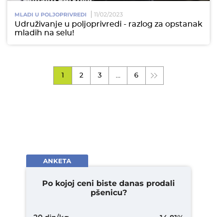
11/02/2023
MLADI U POLJOPRIVREDI
Udruživanje u poljoprivredi - razlog za opstanak
mladih na selu!
1
2
3
…
6
ANKETA
Po kojoj ceni biste danas prodali
pšenicu?