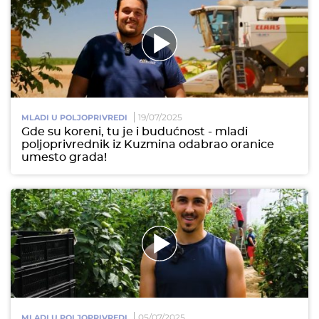
19/07/2025
MLADI U POLJOPRIVREDI
Gde su koreni, tu je i budućnost - mladi
poljoprivrednik iz Kuzmina odabrao oranice
umesto grada!
05/07/2025
MLADI U POLJOPRIVREDI