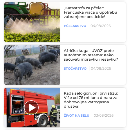
„Katastrofa za pčele":
Francuska vraća u upotrebu
zabranjene pesticide!
04/08/2026
PČELARSTVO
Afrička kuga i UVOZ prete
autohtonim rasama: Kako
sačuvati moravku i resavku?
04/08/2026
STOČARSTVO
Kada selo gori, oni prvi stižu:
Više od 78 miliona dinara za
dobrovoljna vatrogasna
društva!
03/08/2026
ŽIVOT NA SELU