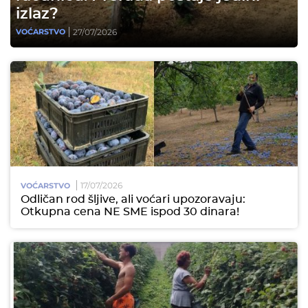
izlaz?
27/07/2026
VOĆARSTVO
17/07/2026
VOĆARSTVO
Odličan rod šljive, ali voćari upozoravaju:
Otkupna cena NE SME ispod 30 dinara!