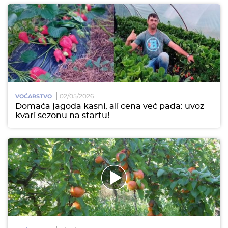
02/05/2026
VOĆARSTVO
Domaća jagoda kasni, ali cena već pada: uvoz
kvari sezonu na startu!