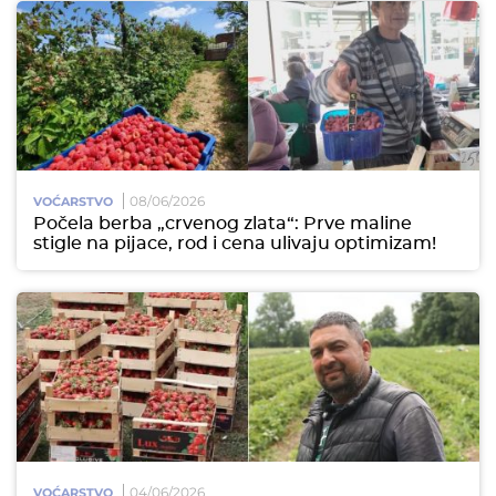
08/06/2026
VOĆARSTVO
Počela berba „crvenog zlata“: Prve maline
stigle na pijace, rod i cena ulivaju optimizam!
04/06/2026
VOĆARSTVO