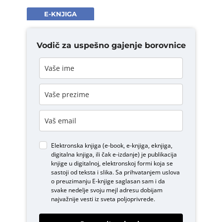
E-KNJIGA
Vodič za uspešno gajenje borovnice
Elektronska knjiga (e-book, e-knjiga, eknjiga,
digitalna knjiga, ili čak e-izdanje) je publikacija
knjige u digitalnoj, elektronskoj formi koja se
sastoji od teksta i slika. Sa prihvatanjem uslova
o
preuzimanju E-knjige
saglasan sam i da
svake nedelje svoju mejl adresu dobijam
najvažnije vesti iz sveta poljoprivrede.