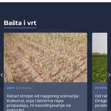
Bašta i vrt
VESTI
03.08.2026
POVRTARS
Ratari strepe od najgoreg scenarija:
Od rata
Kukuruz, soja i šećerna repa
Dragomi
propadaju, ni navodnjavanje ne
proizvo
pomaže!