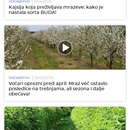
11/04/2026
VOĆARSTVO
Kajsija koja preživljava mrazeve: kako je
nastala sorta BUDA!
28/03/2026
VOĆARSTVO
Voćari oprezni pred april: Mraz već ostavio
posledice na trešnjama, ali sezona i dalje
obećava!