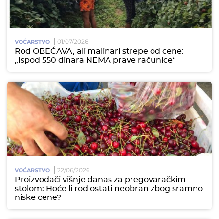
01/07/2026
VOĆARSTVO
Rod OBEĆAVA, ali malinari strepe od cene:
„Ispod 550 dinara NEMA prave računice“
22/06/2026
VOĆARSTVO
Proizvođači višnje danas za pregovaračkim
stolom: Hoće li rod ostati neobran zbog sramno
niske cene?