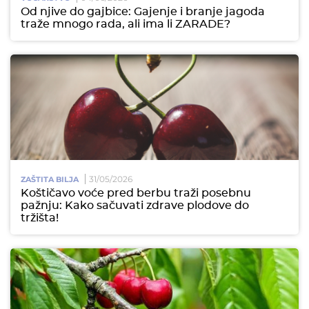
Od njive do gajbice: Gajenje i branje jagoda
traže mnogo rada, ali ima li ZARADE?
31/05/2026
ZAŠTITA BILJA
Koštičavo voće pred berbu traži posebnu
pažnju: Kako sačuvati zdrave plodove do
tržišta!