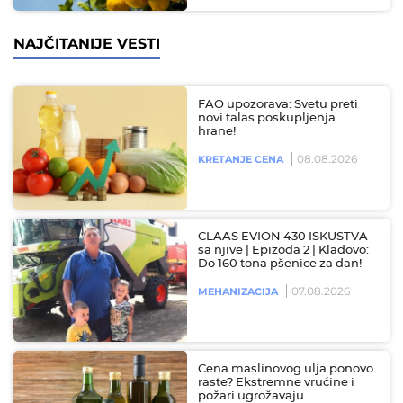
NAJČITANIJE VESTI
FAO upozorava: Svetu preti
novi talas poskupljenja
hrane!
08.08.2026
KRETANJE CENA
CLAAS EVION 430 ISKUSTVA
sa njive | Epizoda 2 | Kladovo:
Do 160 tona pšenice za dan!
07.08.2026
MEHANIZACIJA
Cena maslinovog ulja ponovo
raste? Ekstremne vrućine i
požari ugrožavaju