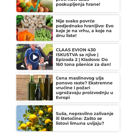
poskupljenja hrane!
Nije svako povrće
podjednako hranljivo: Evo
koje je na vrhu, a koje na
dnu liste!
CLAAS EVION 430
ISKUSTVA sa njive |
Epizoda 2 | Kladovo: Do
160 tona pšenice za dan!
Cena maslinovog ulja
ponovo raste? Ekstremne
vrućine i požari
ugrožavaju proizvodnju u
Evropi
Suša, nepravilno zalivanje
ili štetočine: Zašto se
listovi limuna uvijaju?