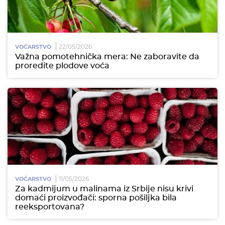
22/05/2026
VOĆARSTVO
Važna pomotehnička mera: Ne zaboravite da
proredite plodove voća
11/05/2026
VOĆARSTVO
Za kadmijum u malinama iz Srbije nisu krivi
domaći proizvođači: sporna pošiljka bila
reeksportovana?