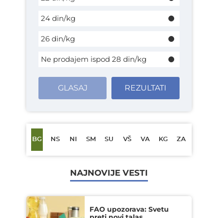
24 din/kg
26 din/kg
Ne prodajem ispod 28 din/kg
GLASAJ
REZULTATI
BG
NS
NI
SM
SU
VŠ
VA
KG
ZA
NAJNOVIJE VESTI
FAO upozorava: Svetu
preti novi talas