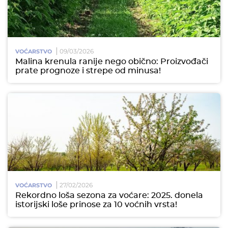
09/03/2026
VOĆARSTVO
Malina krenula ranije nego obično: Proizvođači
prate prognoze i strepe od minusa!
27/02/2026
VOĆARSTVO
Rekordno loša sezona za voćare: 2025. donela
istorijski loše prinose za 10 voćnih vrsta!