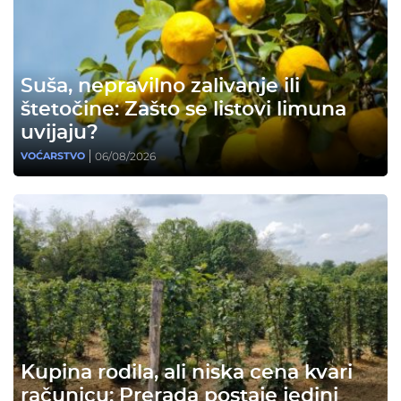
Suša, nepravilno zalivanje ili
štetočine: Zašto se listovi limuna
uvijaju?
06/08/2026
VOĆARSTVO
Kupina rodila, ali niska cena kvari
računicu: Prerada postaje jedini