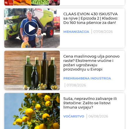
CLAAS EVION 430 ISKUSTVA
sa njive | Epizoda 2 | Kladovo:
Do 160 tona pšenice za dan!
07/08/2026
MEHANIZACIJA
Cena maslinovog ulja ponovo
raste? Ekstremne vrućine i
požari ugrožavaju
proizvodnju u Evropi
PREHRAMBENA INDUSTRIJA
07/08/2026
Suša, nepravilno zalivanje ili
štetočine: Zašto se listovi
limuna uvijaju?
06/08/2026
VOĆARSTVO