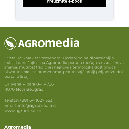
Preuzmite e-book
Hvatajući korak sa vremenom u jednoj od najdinamičnijih
oblasti današnjice, na Agromedia portalu mešaju se stara i nova
znanja, mudrost tradicije i najnovija tehnološka dostignuća.
Uhvatite korak sa promenama, pratite najčitaniji poljoprivredni
portal u Srbiji!
Dr Ivana Ribara 84, VI/26
11070 Novi Beograd
Telefon:
+381 64 1627 353
Email:
info@agromedia.rs
www.agromedia.rs
Agromedia