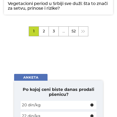
Vegetacioni period u Srbiji sve duži: šta to znači
za setvu, prinose i rizike?
1
2
3
…
52
ANKETA
Po kojoj ceni biste danas prodali
pšenicu?
20 din/kg
22 din/kg