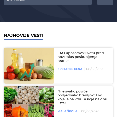
NAJNOVIJE VESTI
FAO upozorava: Svetu preti
novi talas poskupljenja
hrane!
08/08/2026
KRETANJE CENA
Nije svako povrće
podjednako hranljivo: Evo
koje je na vrhu, a koje na dnu
liste!
08/08/2026
MALA ŠKOLA