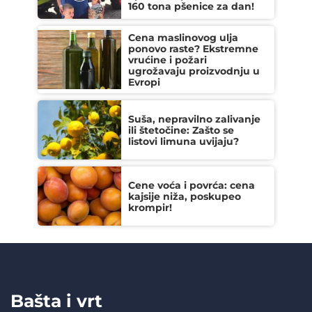
160 tona pšenice za dan!
Cena maslinovog ulja
ponovo raste? Ekstremne
vrućine i požari
ugrožavaju proizvodnju u
Evropi
Suša, nepravilno zalivanje
ili štetočine: Zašto se
listovi limuna uvijaju?
Cene voća i povrća: cena
kajsije niža, poskupeo
krompir!
Bašta i vrt