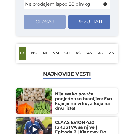
Ne prodajem ispod 28 din/kg
GLASAJ
REZULTATI
BG
NS
NI
SM
SU
VŠ
VA
KG
ZA
NAJNOVIJE VESTI
Nije svako povrće
podjednako hranljivo: Evo
koje je na vrhu, a koje na
dnu liste!
CLAAS EVION 430
ISKUSTVA sa njive |
Epizoda 2 | Kladovo: Do