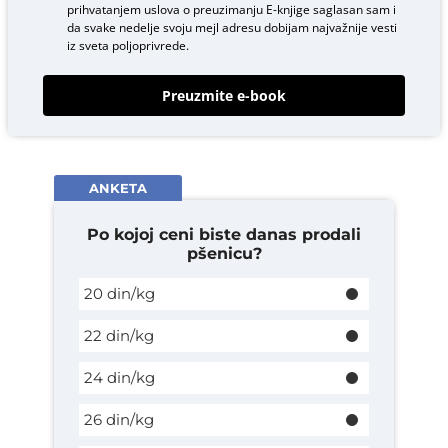
prihvatanjem uslova o
preuzimanju E-knjige
saglasan sam i
da svake nedelje svoju mejl adresu dobijam najvažnije vesti
iz sveta poljoprivrede.
Preuzmite e-book
ANKETA
Po kojoj ceni biste danas prodali
pšenicu?
20 din/kg
22 din/kg
24 din/kg
26 din/kg