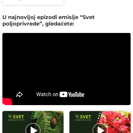
U najnovijoj epizodi emisije “Svet
poljoprivrede”, gledaćete: