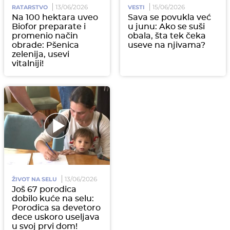
13/06/2026
15/06/2026
RATARSTVO
VESTI
Na 100 hektara uveo
Sava se povukla već
Biofor preparate i
u junu: Ako se suši
promenio način
obala, šta tek čeka
obrade: Pšenica
useve na njivama?
zelenija, usevi
vitalniji!
13/06/2026
ŽIVOT NA SELU
Još 67 porodica
dobilo kuće na selu:
Porodica sa devetoro
dece uskoro useljava
u svoj prvi dom!