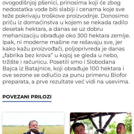
ovogodišnjoj pšenici, prinosima koji će zbog
nedostatka vode biti slabiji i cenama koje sve
teže pokrivaju troškove proizvodnje. Donosimo
priču iz domaćinstva u kojem se nekada radilo
desetak hektara, a danas se uz dobru
mehanizaciju obrađuje oko 300 hektara zemlje.
Ipak, ni moderne mašine ne rešavaju sve, jer
kako kažu proizvođači, poljoprivreda je danas
„fabrika bez krova” u kojoj se gleda u nebo,
tržište i računicu. Posetili smo i Slobodana
Bajca iz Batajnice, koji obrađuje 100 hektara i
ove sezone se odlučio za punu primenu Biofor
preparata, a prve rezultate već vidi na usevima.
POVEZANI PRILOZI