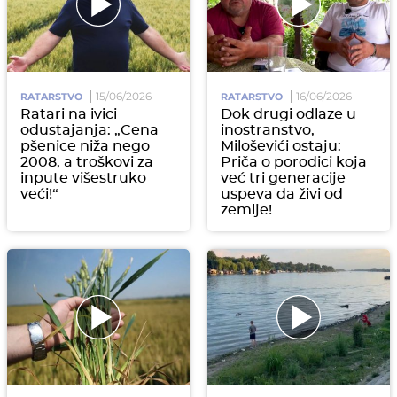
15/06/2026
16/06/2026
RATARSTVO
RATARSTVO
Ratari na ivici
Dok drugi odlaze u
odustajanja: „Cena
inostranstvo,
pšenice niža nego
Miloševići ostaju:
2008, a troškovi za
Priča o porodici koja
inpute višestruko
već tri generacije
veći!“
uspeva da živi od
zemlje!