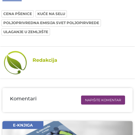
CENA PŠENICE
KUĆE NA SELU
POLJOPRIVREDNA EMISIJA SVET POLJOPIRVREDE
ULAGANJE U ZEMLJIŠTE
Redakcija
Komentari
NAPIŠITE KOMENTAR
Ime i prezime* obavezno
Email* obavezno
E-KNJIGA