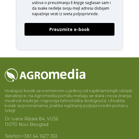
uslova o
preuzimanju E-knjige
saglasan sam i
da svake nedelje svoju mejl adresu dobijam
najvažnije vesti iz sveta poljoprivrede.
Preuzmite e-book
Hvatajući korak sa vremenom u jednoj od najdinamičnijih oblasti
današnjice, na Agromedia portalu mešaju se stara i nova znanja,
mudrost tradicije i najnovija tehnološka dostignuća. Uhvatite
korak sa promenama, pratite najčitaniji poljoprivredni portal u
Srbiji!
Dr Ivana Ribara 84, VI/26
11070 Novi Beograd
Telefon:
+381 64 1627 353