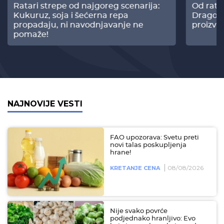
Ratari strepe od najgoreg scenarija:
Od rata
Kukuruz, soja i šećerna repa
Dragomi
propadaju, ni navodnjavanje ne
proizvo
pomaže!
NAJNOVIJE VESTI
FAO upozorava: Svetu preti
novi talas poskupljenja
hrane!
08/08/2026
KRETANJE CENA
Nije svako povrće
podjednako hranljivo: Evo