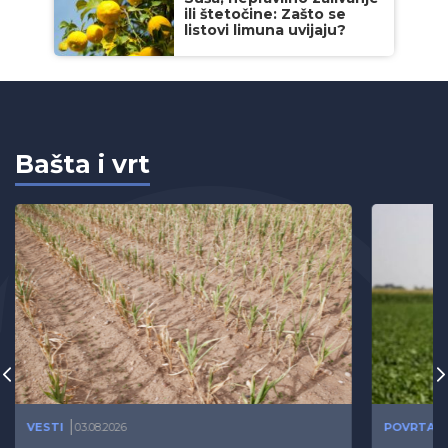
ili štetočine: Zašto se
listovi limuna uvijaju?
Bašta i vrt
VESTI
03.08.2026
POVRTAR