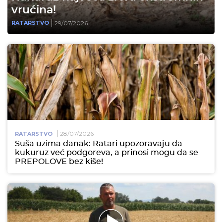
vrućina!
29/07/2026
RATARSTVO
28/07/2026
RATARSTVO
Suša uzima danak: Ratari upozoravaju da
kukuruz već podgoreva, a prinosi mogu da se
PREPOLOVE bez kiše!