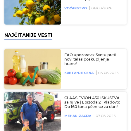
06/08/2026
VOĆARSTVO
NAJČITANIJE VESTI
FAO upozorava: Svetu preti
novi talas poskupljenja
hrane!
08.08.2026
KRETANJE CENA
CLAAS EVION 430 ISKUSTVA
sa njive | Epizoda 2 | Kladovo:
Do 160 tona pšenice za dan!
07.08.2026
MEHANIZACIJA