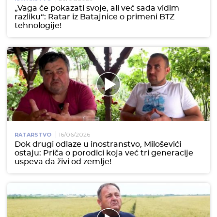
„Vaga će pokazati svoje, ali već sada vidim
razliku“: Ratar iz Batajnice o primeni BTZ
tehnologije!
16/06/2026
RATARSTVO
Dok drugi odlaze u inostranstvo, Miloševići
ostaju: Priča o porodici koja već tri generacije
uspeva da živi od zemlje!