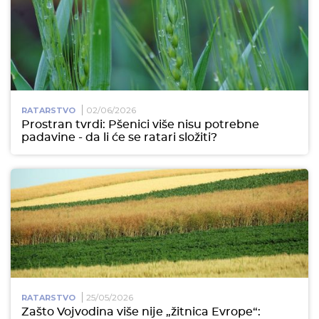
02/06/2026
RATARSTVO
Prostran tvrdi: Pšenici više nisu potrebne
padavine - da li će se ratari složiti?
25/05/2026
RATARSTVO
Zašto Vojvodina više nije „žitnica Evrope“: