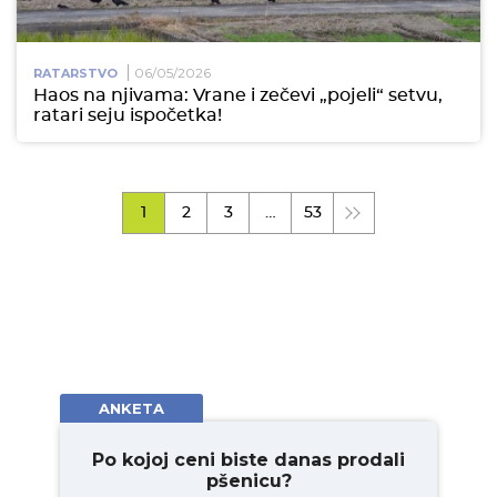
06/05/2026
RATARSTVO
Haos na njivama: Vrane i zečevi „pojeli“ setvu,
ratari seju ispočetka!
1
2
3
…
53
ANKETA
Po kojoj ceni biste danas prodali
pšenicu?