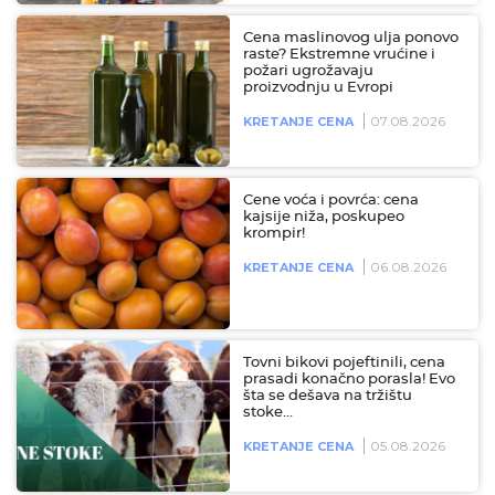
Cena maslinovog ulja ponovo
raste? Ekstremne vrućine i
požari ugrožavaju
proizvodnju u Evropi
07.08.2026
KRETANJE CENA
Cene voća i povrća: cena
kajsije niža, poskupeo
krompir!
06.08.2026
KRETANJE CENA
Tovni bikovi pojeftinili, cena
prasadi konačno porasla! Evo
šta se dešava na tržištu
stoke…
05.08.2026
KRETANJE CENA