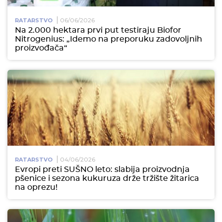
06/06/2026
RATARSTVO
Na 2.000 hektara prvi put testiraju Biofor
Nitrogenius: „Idemo na preporuku zadovoljnih
proizvođača“
04/06/2026
RATARSTVO
Evropi preti SUŠNO leto: slabija proizvodnja
pšenice i sezona kukuruza drže tržište žitarica
na oprezu!