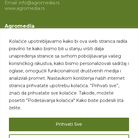
Email:
info@agromedia.rs
www.agromedia.rs
Agromedia
O nama
Kolačiće upotrebljavamo kako bi ova web stranica radila
Svet poljoprivrede
pravilno te kako bismo bili u stanju vršiti dalja
Marketing usluge
unapređenja stranice sa svrhom poboljšavanja vašeg
korisničkog iskustva, kako bismo personalizovali sadržaj i
Tražimo saradnike
oglase, omogućili funkcionalnost društvenih medija i
analizirali promet. Nastavkom korištenja naših internet
Kontakt
stranica prihvatate upotrebu kolačića. “Prihvati sve”,
znači da prihvatate sve kolačiće. Takođe, možete
Kontakt
posetiti "Podešavanja kolačića" Kako biste podesili šta
želite.
Prihvati Sve