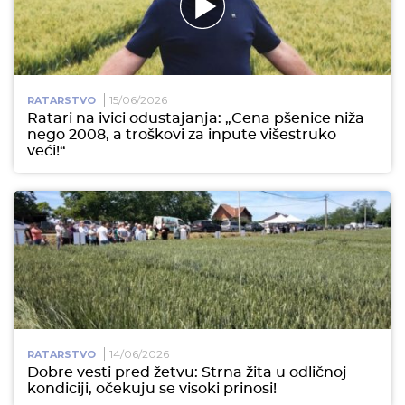
15/06/2026
RATARSTVO
Ratari na ivici odustajanja: „Cena pšenice niža
nego 2008, a troškovi za inpute višestruko
veći!“
14/06/2026
RATARSTVO
Dobre vesti pred žetvu: Strna žita u odličnoj
kondiciji, očekuju se visoki prinosi!