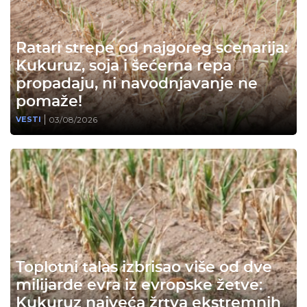
Ratari strepe od najgoreg scenarija:
Kukuruz, soja i šećerna repa
propadaju, ni navodnjavanje ne
pomaže!
03/08/2026
VESTI
Toplotni talas izbrisao više od dve
milijarde evra iz evropske žetve:
Kukuruz najveća žrtva ekstremnih