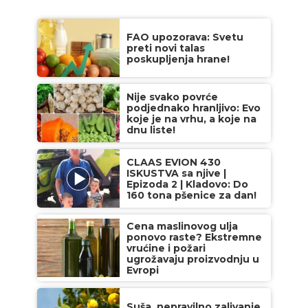
FAO upozorava: Svetu
preti novi talas
poskupljenja hrane!
Nije svako povrće
podjednako hranljivo: Evo
koje je na vrhu, a koje na
dnu liste!
CLAAS EVION 430
ISKUSTVA sa njive |
Epizoda 2 | Kladovo: Do
160 tona pšenice za dan!
Cena maslinovog ulja
ponovo raste? Ekstremne
vrućine i požari
ugrožavaju proizvodnju u
Evropi
Suša, nepravilno zalivanje