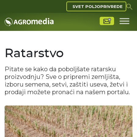
SVET POLJOPRIVREDE
Ratarstvo
Pitate se kako da poboljšate ratarsku
proizvodnju? Sve o pripremi zemljišta,
izboru semena, setvi, zaštiti useva, žetvi i
prodaji možete pronaći na našem portalu.