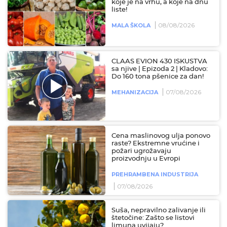
koje je na vrhu, a koje na dnu
liste!
08/08/2026
MALA ŠKOLA
CLAAS EVION 430 ISKUSTVA
sa njive | Epizoda 2 | Kladovo:
Do 160 tona pšenice za dan!
07/08/2026
MEHANIZACIJA
Cena maslinovog ulja ponovo
raste? Ekstremne vrućine i
požari ugrožavaju
proizvodnju u Evropi
PREHRAMBENA INDUSTRIJA
07/08/2026
Suša, nepravilno zalivanje ili
štetočine: Zašto se listovi
limuna uvijaju?