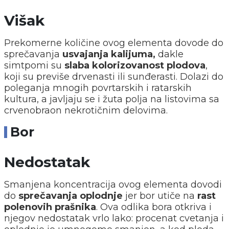
Višak
Prekomerne količine ovog elementa dovode do
sprečavanja
usvajanja kalijuma,
dakle
simtpomi su
slaba kolorizovanost plodova
,
koji su previše drvenasti ili sunđerasti. Dolazi do
poleganja mnogih povrtarskih i ratarskih
kultura, a javljaju se i žuta polja na listovima sa
crvenobraon nekrotičnim delovima.
Bor
Nedostatak
Smanjena koncentracija ovog elementa dovodi
do
sprečavanja oplodnje
jer bor utiče na
rast
polenovih prašnika
. Ova odlika bora otkriva i
njegov nedostatak vrlo lako: procenat cvetanja i