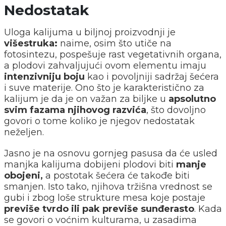
Nedostatak
Uloga kalijuma u biljnoj proizvodnji je
višestruka:
naime, osim što utiče na
fotosintezu, pospešuje rast vegetativnih organa,
a plodovi zahvaljujući ovom elementu imaju
intenzivniju boju
kao i povoljniji sadržaj šećera
i suve materije. Ono što je karakteristično za
kalijum je da je on važan za biljke u
apsolutno
svim fazama njihovog razvića
, što dovoljno
govori o tome koliko je njegov nedostatak
neželjen.
Jasno je na osnovu gornjeg pasusa da će usled
manjka kalijuma dobijeni plodovi biti
manje
obojeni,
a postotak šećera će takođe biti
smanjen. Isto tako, njihova tržišna vrednost se
gubi i zbog loše strukture mesa koje postaje
previše tvrdo ili pak previše sunđerasto
. Kada
se govori o voćnim kulturama, u zasadima