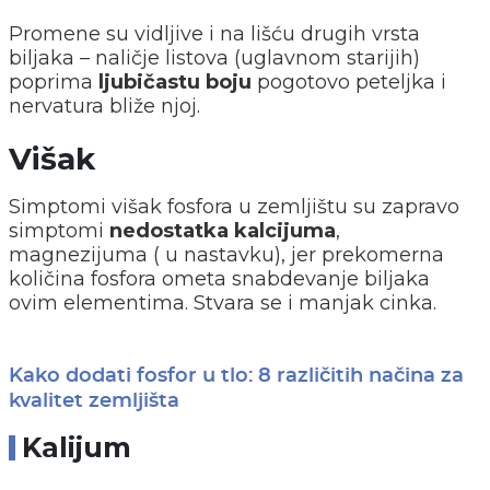
Promene su vidljive i na lišću drugih vrsta
biljaka – naličje listova (uglavnom starijih)
poprima
ljubičastu boju
pogotovo peteljka i
nervatura bliže njoj.
Višak
Simptomi višak fosfora u zemljištu su zapravo
simptomi
nedostatka kalcijuma
,
magnezijuma ( u nastavku), jer prekomerna
količina fosfora ometa snabdevanje biljaka
ovim elementima. Stvara se i manjak cinka.
Kako dodati fosfor u tlo: 8 različitih načina za
kvalitet zemljišta
Kalijum