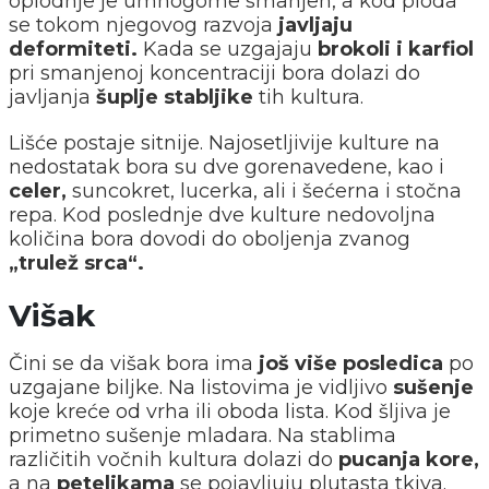
oplodnje je umnogome smanjen, a kod ploda
se tokom njegovog razvoja
javljaju
deformiteti.
Kada se uzgajaju
brokoli i karfiol
pri smanjenoj koncentraciji bora dolazi do
javljanja
šuplje stabljike
tih kultura.
Lišće postaje sitnije. Najosetljivije kulture na
nedostatak bora su dve gorenavedene, kao i
celer,
suncokret, lucerka, ali i šećerna i stočna
repa. Kod poslednje dve kulture nedovoljna
količina bora dovodi do oboljenja zvanog
„trulež srca“.
Višak
Čini se da višak bora ima
još više posledica
po
uzgajane biljke. Na listovima je vidljivo
sušenje
koje kreće od vrha ili oboda lista. Kod šljiva je
primetno sušenje mladara. Na stablima
različitih vočnih kultura dolazi do
pucanja kore,
a na
peteljkama
se pojavljuju plutasta tkiva.