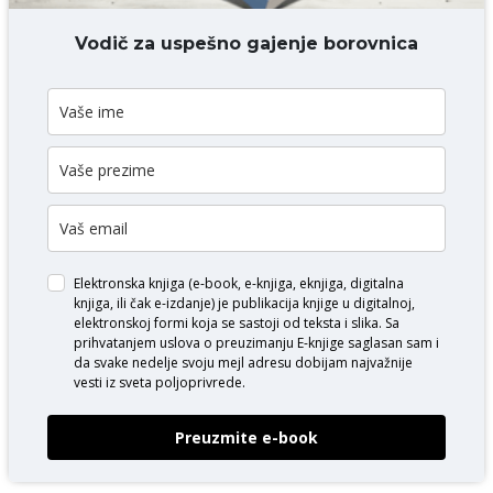
DODAJ KOMENTAR
Vodič za uspešno gajenje borovnica
Elektronska knjiga (e-book, e-knjiga, eknjiga, digitalna
knjiga, ili čak e-izdanje) je publikacija knjige u digitalnoj,
elektronskoj formi koja se sastoji od teksta i slika. Sa
prihvatanjem uslova o
preuzimanju E-knjige
saglasan sam i
da svake nedelje svoju mejl adresu dobijam najvažnije
vesti iz sveta poljoprivrede.
Preuzmite e-book