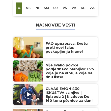
BG
NS
NI
SM
SU
VŠ
VA
KG
ZA
NAJNOVIJE VESTI
FAO upozorava: Svetu
preti novi talas
poskupljenja hrane!
Nije svako povrće
podjednako hranljivo: Evo
koje je na vrhu, a koje na
dnu liste!
CLAAS EVION 430
ISKUSTVA sa njive |
Epizoda 2 | Kladovo: Do
160 tona pšenice za dan!