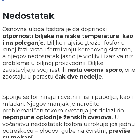
Nedostatak
Osnovna uloga fosfora je da doprinosi
otpornosti biljaka na niske temperature, kao
i na poleganje.
Biljke najviše „traže“ fosfor u
ranoj fazi rasta i formiranju korenovog sistema,
a njegov nedostatak jasno je vidljiv i izaziva niz
problema u biljnoj proizvodnji. Biljke
zaustavljaju svoj rast ili
rastu veoma sporo
, one
zaostaju u porastu
čak dve nedelje.
Sporije se formiraju i cvetni i lisni pupoljci, kao i
mladari. Njegov manjak je naročito
problematičan tokom cvetanja jer dolazi do
nepotpune oplodnje ženskih cvetova.
U
voćarstvu nedostatak fosfora uzrokuje još jednu
potreškoću – plodovi gube na čvrstini,
previše
su mekani.