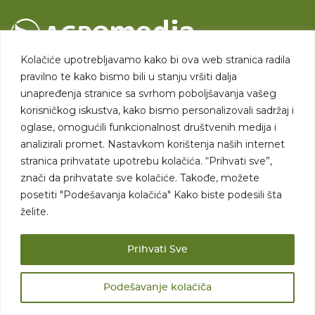
Kolačiće upotrebljavamo kako bi ova web stranica radila
Hvatajući korak sa vremenom u jednoj od najdinamičnijih oblasti
pravilno te kako bismo bili u stanju vršiti dalja
današnjice, na Agromedia portalu mešaju se stara i nova znanja,
mudrost tradicije i najnovija tehnološka dostignuća. Uhvatite
unapređenja stranice sa svrhom poboljšavanja vašeg
korak sa promenama, pratite najčitaniji poljoprivredni portal u
korisničkog iskustva, kako bismo personalizovali sadržaj i
Srbiji!
oglase, omogućili funkcionalnost društvenih medija i
Dr Ivana Ribara 84, VI/26
analizirali promet. Nastavkom korištenja naših internet
11070 Novi Beograd
stranica prihvatate upotrebu kolačića. “Prihvati sve”,
Telefon:
+381 64 1627 353
znači da prihvatate sve kolačiće. Takođe, možete
Email:
info@agromedia.rs
posetiti "Podešavanja kolačića" Kako biste podesili šta
www.agromedia.rs
želite.
Agromedia
Prihvati Sve
O nama
Svet poljoprivrede
Podešavanje kolaćiča
Marketing usluge