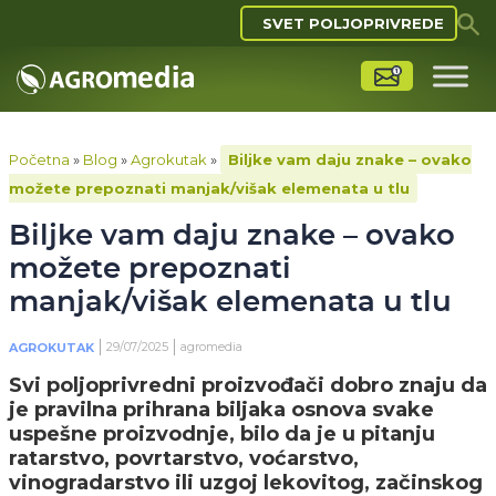
SVET POLJOPRIVREDE
Početna
»
Blog
»
Agrokutak
»
Biljke vam daju znake – ovako
možete prepoznati manjak/višak elemenata u tlu
Biljke vam daju znake – ovako
možete prepoznati
manjak/višak elemenata u tlu
29/07/2025
agromedia
AGROKUTAK
Svi poljoprivredni proizvođači dobro znaju da
je pravilna prihrana biljaka osnova svake
uspešne proizvodnje, bilo da je u pitanju
ratarstvo, povrtarstvo, voćarstvo,
vinogradarstvo ili uzgoj lekovitog, začinskog