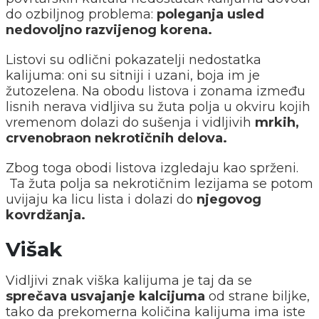
do ozbiljnog problema:
poleganja usled
nedovoljno razvijenog korena.
Listovi su odlični pokazatelji nedostatka
kalijuma: oni su sitniji i uzani, boja im je
žutozelena. Na obodu listova i zonama između
lisnih nerava vidljiva su žuta polja u okviru kojih
vremenom dolazi do sušenja i vidljivih
mrkih,
crvenobraon nekrotičnih delova.
Zbog toga obodi listova izgledaju kao sprženi.
Ta žuta polja sa nekrotičnim lezijama se potom
uvijaju ka licu lista i dolazi do
njegovog
kovrdžanja.
Višak
Vidljivi znak viška kalijuma je taj da se
sprečava usvajanje kalcijuma
od strane biljke,
tako da prekomerna količina kalijuma ima iste