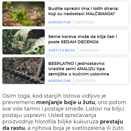
Budite oprezni ima i loših strana:
Koji su nedostaci MALČIRANJA?
05/10/2024
AGROKUTAK
Seme korova može da klija čak i
posle SEDAM DECENIJA
06/10/2024
ZAŠTITA BILJA
BESPLATNO i jednostavno:
Uradite sami ANALIZU tipa
zemljišta u kućnim uslovima
22/03/2024
AGROKUTAK
Osim toga, kod starijih listova vidljivo je
prevremeno
menjanje boje u žutu
, ono potom
sve više tamni i postaje smeđe. Listovi na biljci
postaju uspravni. Usled sprečavanja
proizvodnje hlorofila biljke kukuruza
prestaju
da rastu
, a njihova boja je svetlozelena ili žuto