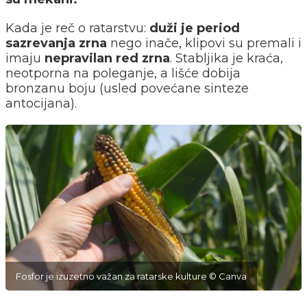
Kada je reč o ratarstvu:
duži je period
sazrevanja zrna
nego inače, klipovi su premali i
imaju
nepravilan red zrna
. Stabljika je kraća,
neotporna na poleganje, a lišće dobija
bronzanu boju (usled povećane sinteze
antocijana).
Fosfor je izuzetno važan za ratarske kulture © Canva