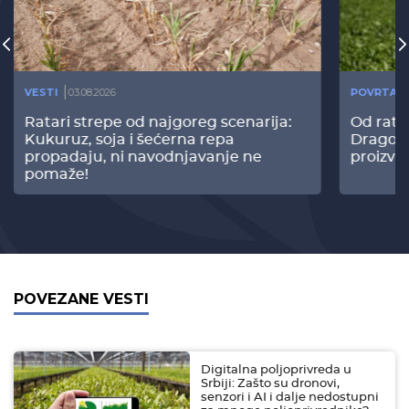
VESTI
03.08.2026
POVRTAR
Ratari strepe od najgoreg scenarija:
Od rata
Kukuruz, soja i šećerna repa
Dragomi
propadaju, ni navodnjavanje ne
proizvo
pomaže!
POVEZANE VESTI
Digitalna poljoprivreda u
Srbiji: Zašto su dronovi,
senzori i AI i dalje nedostupni