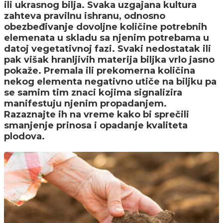
ili ukrasnog bilja. Svaka uzgajana kultura
zahteva pravilnu ishranu, odnosno
obezbeđivanje dovoljne količine potrebnih
elemenata u skladu sa njenim potrebama u
datoj vegetativnoj fazi. Svaki nedostatak ili
pak višak hranljivih materija biljka vrlo jasno
pokaže. Premala ili prekomerna količina
nekog elementa negativno utiče na biljku pa
se samim tim znaci kojima signalizira
manifestuju njenim propadanjem.
Razaznajte ih na vreme kako bi sprečili
smanjenje prinosa i opadanje kvaliteta
plodova.