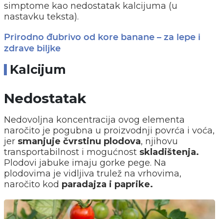
simptome kao nedostatak kalcijuma (u
nastavku teksta).
Prirodno đubrivo od kore banane – za lepe i
zdrave biljke
Kalcijum
Nedostatak
Nedovoljna koncentracija ovog elementa
naročito je pogubna u proizvodnji povrća i voća,
jer
smanjuje čvrstinu plodova
, njihovu
transportabilnost i mogućnost
skladištenja.
Plodovi jabuke imaju gorke pege. Na
plodovima je vidljiva trulež na vrhovima,
naročito kod
paradajza i paprike.