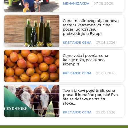
07.08.2026
MEHANIZACIJA
Cena maslinovog ulja ponovo
raste? Ekstremne vrućine i
požari ugrožavaju
proizvodnju u Evropi
07.08.2026
KRETANJE CENA
Cene voća i povrća: cena
kajsije niža, poskupeo
krompir!
06.08.2026
KRETANJE CENA
Tovni bikovi pojeftinili, cena
prasadi konačno porasla! Evo
šta se dešava na tržištu
stoke…
05.08.2026
KRETANJE CENA