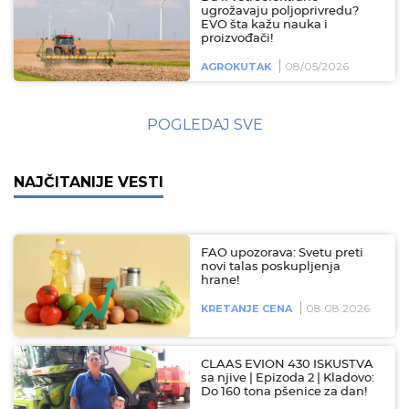
ugrožavaju poljoprivredu?
EVO šta kažu nauka i
proizvođači!
08/05/2026
AGROKUTAK
POGLEDAJ SVE
NAJČITANIJE VESTI
FAO upozorava: Svetu preti
novi talas poskupljenja
hrane!
08.08.2026
KRETANJE CENA
CLAAS EVION 430 ISKUSTVA
sa njive | Epizoda 2 | Kladovo:
Do 160 tona pšenice za dan!