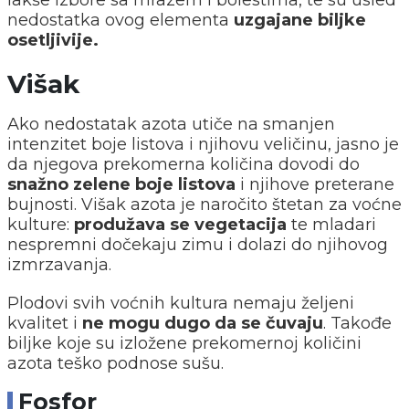
nedostatka ovog elementa
uzgajane biljke
osetljivije.
Višak
Ako nedostatak azota utiče na smanjen
intenzitet boje listova i njihovu veličinu, jasno je
da njegova prekomerna količina dovodi do
snažno zelene boje listova
i njihove preterane
bujnosti. Višak azota je naročito štetan za voćne
kulture:
produžava se vegetacija
te mladari
nespremni dočekaju zimu i dolazi do njihovog
izmrzavanja.
Plodovi svih voćnih kultura nemaju željeni
kvalitet i
ne mogu dugo da se čuvaju
. Takođe
biljke koje su izložene prekomernoj količini
azota teško podnose sušu.
Fosfor