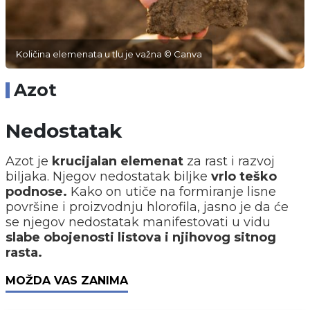
Količina elemenata u tlu je važna © Canva
Azot
Nedostatak
Azot je
krucijalan elemenat
za rast i razvoj
biljaka. Njegov nedostatak biljke
vrlo teško
podnose.
Kako on utiče na formiranje lisne
površine i proizvodnju hlorofila, jasno je da će
se njegov nedostatak manifestovati u vidu
slabe obojenosti listova i njihovog sitnog
rasta.
MOŽDA VAS ZANIMA