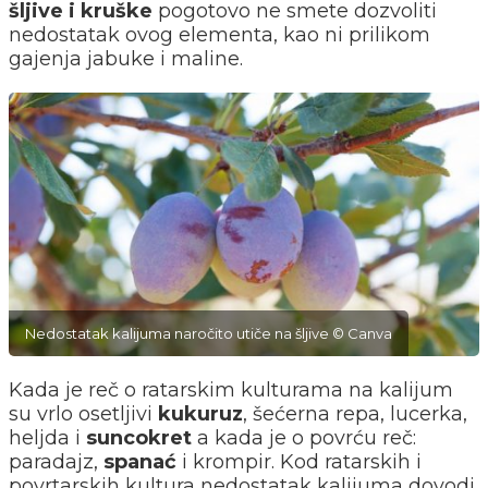
šljive i kruške
pogotovo ne smete dozvoliti
nedostatak ovog elementa, kao ni prilikom
gajenja jabuke i maline.
Nedostatak kalijuma naročito utiče na šljive © Canva
Kada je reč o ratarskim kulturama na kalijum
su vrlo osetljivi
kukuruz
, šećerna repa, lucerka,
heljda i
suncokret
a kada je o povrću reč:
paradajz,
spanać
i krompir. Kod ratarskih i
povrtarskih kultura nedostatak kalijuma dovodi