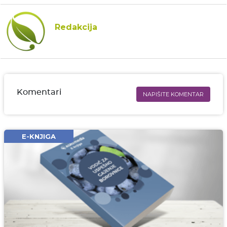
Redakcija
Komentari
NAPIŠITE KOMENTAR
Ime i prezime* obavezno
Email* obavezno
E-KNJIGA
Komentar* obavezno