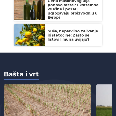
Cena maslinovog ulja
ponovo raste? Ekstremne
vrućine i požari
ugrožavaju proizvodnju u
Evropi
Suša, nepravilno zalivanje
ili štetočine: Zašto se
listovi limuna uvijaju?
Bašta i vrt