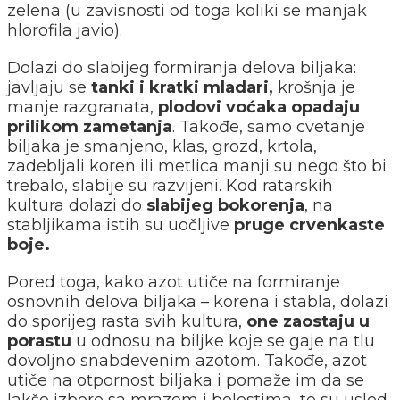
zelena (u zavisnosti od toga koliki se manjak
hlorofila javio).
Dolazi do slabijeg formiranja delova biljaka:
javljaju se
tanki i kratki mladari,
krošnja je
manje razgranata,
plodovi voćaka opadaju
prilikom zametanja
. Takođe, samo cvetanje
biljaka je smanjeno, klas, grozd, krtola,
zadebljali koren ili metlica manji su nego što bi
trebalo, slabije su razvijeni. Kod ratarskih
kultura dolazi do
slabijeg bokorenja
, na
stabljikama istih su uočljive
pruge crvenkaste
boje.
Pored toga, kako azot utiče na formiranje
osnovnih delova biljaka – korena i stabla, dolazi
do sporijeg rasta svih kultura,
one zaostaju u
porastu
u odnosu na biljke koje se gaje na tlu
dovoljno snabdevenim azotom. Takođe, azot
utiče na otpornost biljaka i pomaže im da se
lakše izbore sa mrazem i bolestima, te su usled