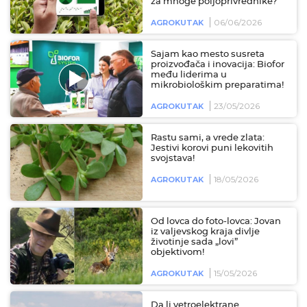
za mnoge poljoprivrednike?
06/06/2026
AGROKUTAK
Sajam kao mesto susreta
proizvođača i inovacija: Biofor
među liderima u
mikrobiološkim preparatima!
23/05/2026
AGROKUTAK
Rastu sami, a vrede zlata:
Jestivi korovi puni lekovitih
svojstava!
18/05/2026
AGROKUTAK
Od lovca do foto-lovca: Jovan
iz valjevskog kraja divlje
životinje sada „lovi”
objektivom!
15/05/2026
AGROKUTAK
Da li vetroelektrane