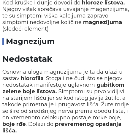
Kod kruške i dunje dovodi do
hloroze listova.
Njegov višak sprečava usvajanje magenzijuma,
te su simptomi viška kalcijuma zapravo
simptomi nedovoljne količine
magnezijuma
(sledeći element).
Magnezijum
Nedostatak
Osnovna uloga magnezijuma je ta da ulazi u
sastav
hlorofila
. Stoga i ne čudi što se njegov
nedostatak manifestuje uglavnom
gubitkom
zelene boje listova.
Simptomi su prvo vidljivi
na starijem lišću jer se kod istog javlja žutilo, a
takođe primetna je i prugavost lišća. Žute mrlje
se šire od središnjeg nerva prema obodu lista, i
on vremenom celokupno postaje mrke boje,
boje rđe
. Dolazi do
prevremenog opadanja
lišća.