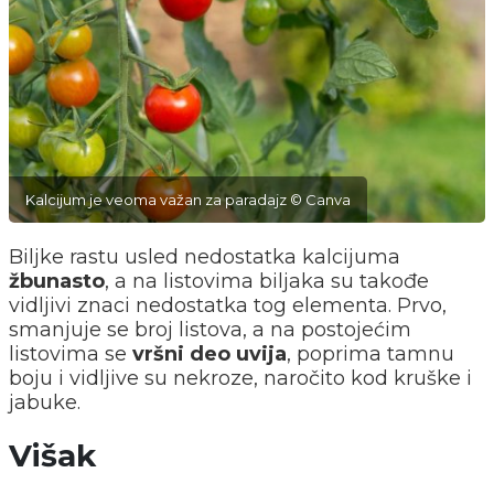
Kalcijum je veoma važan za paradajz © Canva
Biljke rastu usled nedostatka kalcijuma
žbunasto
, a na listovima biljaka su takođe
vidljivi znaci nedostatka tog elementa. Prvo,
smanjuje se broj listova, a na postojećim
listovima se
vršni deo uvija
, poprima tamnu
boju i vidljive su nekroze, naročito kod kruške i
jabuke.
Višak