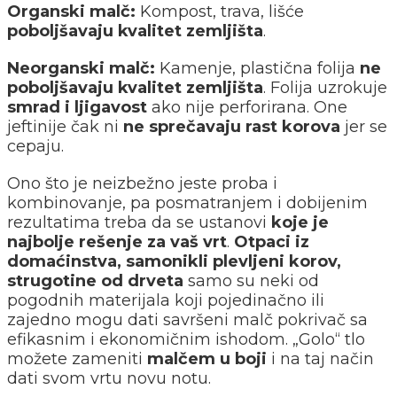
Organski malč:
Kompost, trava, lišće
poboljšavaju kvalitet zemljišta
.
Neorganski malč:
Kamenje, plastična folija
ne
poboljšavaju kvalitet zemljišta
. Folija uzrokuje
smrad i ljigavost
ako nije perforirana. One
jeftinije čak ni
ne sprečavaju rast korova
jer se
cepaju.
Ono što je neizbežno jeste proba i
kombinovanje, pa posmatranjem i dobijenim
rezultatima treba da se ustanovi
koje je
najbolje rešenje za vaš vrt
.
Otpaci iz
domaćinstva, samonikli plevljeni korov,
strugotine od drveta
samo su neki od
pogodnih materijala koji pojedinačno ili
zajedno mogu dati savršeni malč pokrivač sa
efikasnim i ekonomičnim ishodom. „Golo“ tlo
možete zameniti
malčem u boji
i na taj način
dati svom vrtu novu notu.