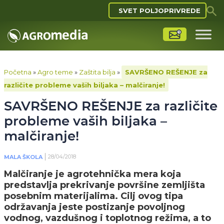
SVET POLJOPRIVREDE
Početna
»
Agro teme
»
Zaštita bilja
»
SAVRŠENO REŠENJE za
različite probleme vaših biljaka – malčiranje!
SAVRŠENO REŠENJE za različite
probleme vaših biljaka –
malčiranje!
28/04/2018
MALA ŠKOLA
Malčiranje je agrotehnička mera koja
predstavlja prekrivanje površine zemljišta
posebnim materijalima. Cilj ovog tipa
održavanja jeste postizanje povoljnog
vodnog, vazdušnog i toplotnog režima, a to