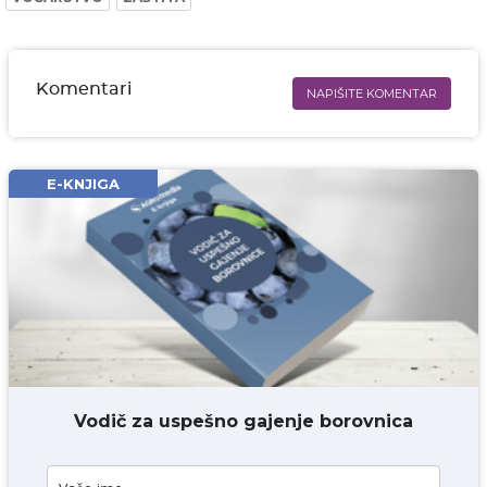
Komentari
NAPIŠITE KOMENTAR
Ime i prezime* obavezno
Email* obavezno
E-KNJIGA
Komentar* obavezno
DODAJ KOMENTAR
Vodič za uspešno gajenje borovnica