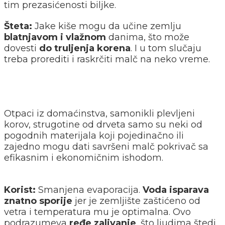
tim prezasićenosti biljke.
Šteta:
Jake kiše mogu da učine zemlju
blatnjavom i vlažnom
danima, što može
dovesti
do truljenja korena
. I u tom slučaju
treba prorediti i raskrčiti malč na neko vreme.
Otpaci iz domaćinstva, samonikli plevljeni
korov, strugotine od drveta samo su neki od
pogodnih materijala koji pojedinačno ili
zajedno mogu dati savršeni malč pokrivač sa
efikasnim i ekonomičnim ishodom.
Korist:
Smanjena evaporacija.
Voda isparava
znatno sporije
jer je zemljište zaštićeno od
vetra i temperatura mu je optimalna. Ovo
podrazumeva
ređe zalivanje
, što ljudima štedi