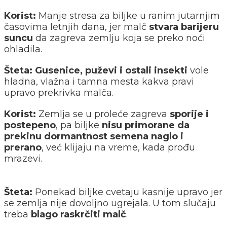
Korist:
Manje stresa za biljke u ranim jutarnjim
časovima letnjih dana, jer malč
stvara barijeru
suncu
da zagreva zemlju koja se preko noći
ohladila.
Šteta:
Gusenice, puževi i ostali insekti
vole
hladna, vlažna i tamna mesta kakva pravi
upravo prekrivka malča.
Korist:
Zemlja se u proleće zagreva
sporije i
postepeno
, pa biljke
nisu primorane da
prekinu dormantnost semena naglo i
prerano
, već klijaju na vreme, kada prođu
mrazevi.
Šteta:
Ponekad biljke cvetaju kasnije upravo jer
se zemlja nije dovoljno ugrejala. U tom slučaju
treba
blago raskrčiti malč
.