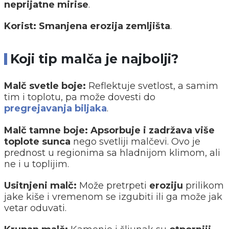
neprijatne mirise
.
Korist:
Smanjena erozija zemljišta
.
Koji tip malča je najbolji?
Malč svetle boje:
Reflektuje svetlost, a samim
tim i toplotu, pa može dovesti do
pregrejavanja biljaka
.
Malč tamne boje:
Apsorbuje i zadržava više
toplote sunca
nego svetliji malčevi. Ovo je
prednost u regionima sa hladnijom klimom, ali
ne i u toplijim.
Usitnjeni malč:
Može pretrpeti
eroziju
prilikom
jake kiše i vremenom se izgubiti ili ga može jak
vetar oduvati.