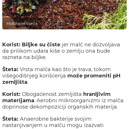
Mulčiranje cveća
Korist:
Biljke su čiste
jer malč ne dozvoljava
da prilikom udara kiše o zemlju ona bude
razneta na biljke.
Šteta:
Vrsta malča kao što je trava, tokom
višegodišnjeg korišćenja
može promeniti pH
zemljišta
.
Korist:
Obogaćenost zemljišta
hranljivim
materijama
. Aerobni mikroorganizmi iz malča
doprinose dekompoziciji organskih materija.
Šteta:
Anaerobne bakterije svojim
nastanjivanjem u malču mogu izazvati