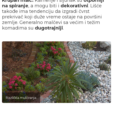
Krupan malč:
Kamenje i šljunak su
otporniji
na spiranje
, a mogu biti i
dekorativni
. Lišće
takođe ima tendenciju da izgradi čvrst
prekrivač koji duže vreme ostaje na površini
zemlje. Generalno malčevi sa većim i težim
komadima su
dugotrajniji
.
Različita mulčiranja