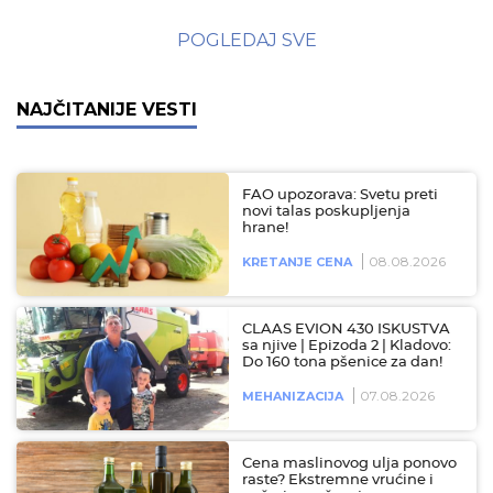
POGLEDAJ SVE
NAJČITANIJE VESTI
FAO upozorava: Svetu preti
novi talas poskupljenja
hrane!
08.08.2026
KRETANJE CENA
CLAAS EVION 430 ISKUSTVA
sa njive | Epizoda 2 | Kladovo:
Do 160 tona pšenice za dan!
07.08.2026
MEHANIZACIJA
Cena maslinovog ulja ponovo
raste? Ekstremne vrućine i