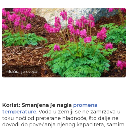
Mulčiranje cveća
Korist:
Smanjena je nagla
promena
. Voda u zemlji se ne zamrzava u
temperature
toku noći od preterane hladnoće, što dalje ne
dovodi do povećanja njenog kapaciteta, samim