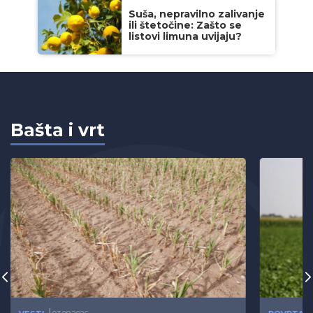
Suša, nepravilno zalivanje
ili štetočine: Zašto se
listovi limuna uvijaju?
Bašta i vrt