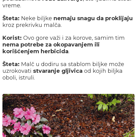
vreme.
Šteta:
Neke biljke
nemaju snagu da proklijaju
kroz prekrivku malča.
Korist:
Ovo gore važi i za korove, samim tim
nema potrebe za okopavanjem ili
korišćenjem herbicida
.
Šteta:
Malč u dodiru sa stablom biljke može
uzrokovati
stvaranje gljivica
od kojih biljka
oboli, istruli.