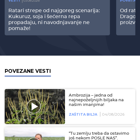
VESTI
03.08.2026
POVRTAR
Ratari strepe od najgoreg scenarija:
Od rata
Kukuruz, soja i šećerna repa
Dragomi
propadaju, ni navodnjavanje ne
proizvo
pomaže!
POVEZANE VESTI
Ambrozija – jedna od
najnepoželjnijih biljaka na
našim imanjima!
04/08/2026
ZAŠTITA BILJA
“Tu zemlju treba da ostavimo
još nekom POSLE NAS”.