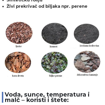
Sintetičku foliju
Živi prekrivač od biljaka npr. perene
Voda, sunce, temperatura i
malč – koristi i štete: