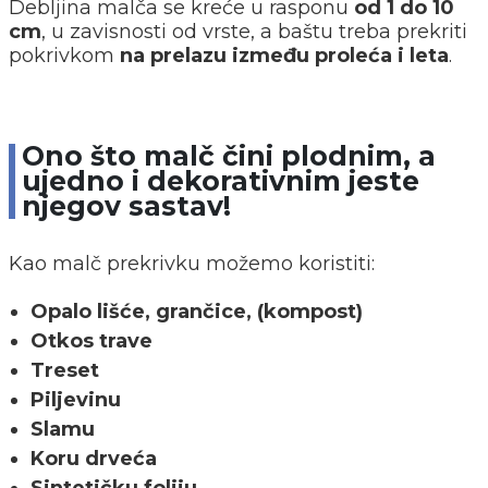
Debljina malča se kreće u rasponu
od 1 do 10
cm
, u zavisnosti od vrste, a baštu treba prekriti
pokrivkom
na prelazu između proleća i leta
.
Ono što malč čini plodnim, a
ujedno i dekorativnim jeste
njegov sastav!
Kao malč prekrivku možemo koristiti:
Opalo lišće, grančice, (kompost)
Otkos trave
Treset
Piljevinu
Slamu
Koru drveća