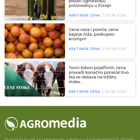
požari ugrožavaju
proizvodnju u Evropi
07.08.2026
KRETANJE CENA
Cene voća i povrća: cena
kajsije niža, poskupeo
krompir!
06.08.2026
KRETANJE CENA
Tovni bikovi pojeftinili, cena
prasadi konačno porasla! Evo
šta se dešava na tržištu
stoke…
05.08.2026
KRETANJE CENA
Hvatajući korak sa vremenom u jednoj od najdinamičnijih oblasti