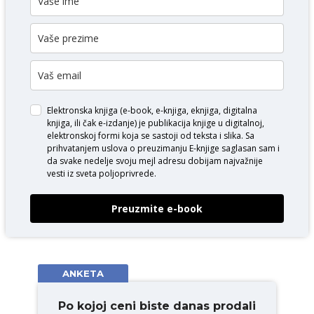
Elektronska knjiga (e-book, e-knjiga, eknjiga, digitalna
knjiga, ili čak e-izdanje) je publikacija knjige u digitalnoj,
elektronskoj formi koja se sastoji od teksta i slika. Sa
prihvatanjem uslova o
preuzimanju E-knjige
saglasan sam i
da svake nedelje svoju mejl adresu dobijam najvažnije
vesti iz sveta poljoprivrede.
Preuzmite e-book
ANKETA
Po kojoj ceni biste danas prodali