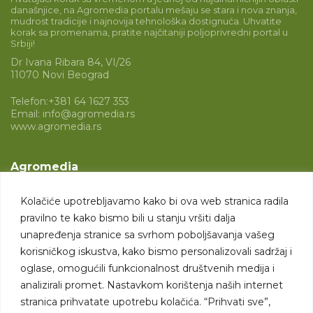
današnjice, na Agromedia portalu mešaju se stara i nova znanja,
mudrost tradicije i najnovija tehnološka dostignuća. Uhvatite
korak sa promenama, pratite najčitaniji poljoprivredni portal u
Srbiji!
Dr Ivana Ribara 84, VI/26
11070 Novi Beograd
Telefon:
+381 64 1627 353
Email:
info@agromedia.rs
www.agromedia.rs
Agromedia
O nama
Kolačiće upotrebljavamo kako bi ova web stranica radila
Svet poljoprivrede
pravilno te kako bismo bili u stanju vršiti dalja
Marketing usluge
unapređenja stranice sa svrhom poboljšavanja vašeg
korisničkog iskustva, kako bismo personalizovali sadržaj i
Tražimo saradnike
oglase, omogućili funkcionalnost društvenih medija i
analizirali promet. Nastavkom korištenja naših internet
Kontakt
stranica prihvatate upotrebu kolačića. “Prihvati sve”,