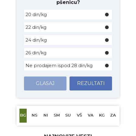
pšenicu?
20 din/kg
22 din/kg
24 din/kg
26 din/kg
Ne prodajem ispod 28 din/kg
GLASAJ
REZULTATI
BG
NS
NI
SM
SU
VŠ
VA
KG
ZA