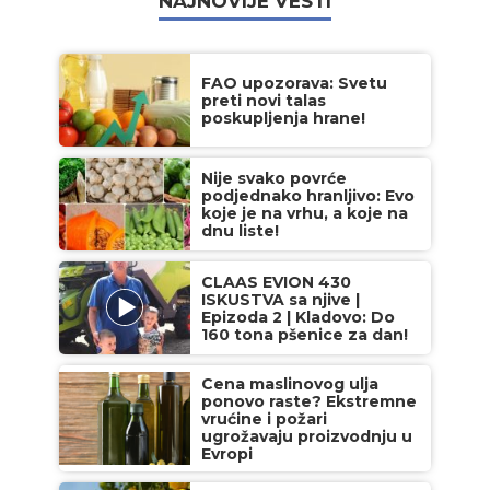
NAJNOVIJE VESTI
FAO upozorava: Svetu
preti novi talas
poskupljenja hrane!
Nije svako povrće
podjednako hranljivo: Evo
koje je na vrhu, a koje na
dnu liste!
CLAAS EVION 430
ISKUSTVA sa njive |
Epizoda 2 | Kladovo: Do
160 tona pšenice za dan!
Cena maslinovog ulja
ponovo raste? Ekstremne
vrućine i požari
ugrožavaju proizvodnju u
Evropi