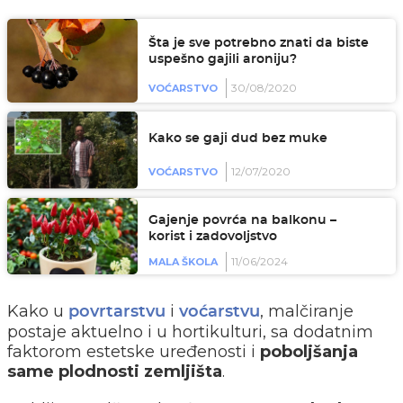
Šta je sve potrebno znati da biste
uspešno gajili aroniju?
30/08/2020
VOĆARSTVO
Kako se gaji dud bez muke
12/07/2020
VOĆARSTVO
Gajenje povrća na balkonu –
korist i zadovoljstvo
11/06/2024
MALA ŠKOLA
Kako u
i
, malčiranje
povrtarstvu
voćarstvu
postaje aktuelno i u hortikulturi, sa dodatnim
faktorom estetske uređenosti i
poboljšanja
same plodnosti zemljišta
.