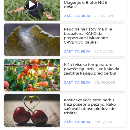
Ulaganje u Biofor NIJE
trošak!
25/06/2026
ZAŠTITA BILJA
Paučina na listovima nije
bezazlena: KAKO da
prepoznate i iskorenite
CRVENOG pauka!
22/06/2026
ZAŠTITA BILJA
Kiša i visoke temperature
povećavaju rizik: Evo kako da
zaštitite kajsiju pred berbu!
02/06/2026
ZAŠTITA BILJA
Koštičavo voće pred berbu
traži posebnu pažnju: Kako
sačuvati zdrave plodove do
tržišta!
31/05/2026
ZAŠTITA BILJA