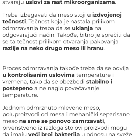
stvaraju
uslovi za rast mikroorganizama
.
Treba izbegavati da meso stoji
u izdvojenoj
tečnosti
. Tečnost koja je nastala prilikom
odmrzavanja treba da se
uklanja
na
odgovarajući način. Takođe, bitno je sprečiti da
se ta tečnost prilikom otvaranja pakovanja
razlije na neko drugo meso ili hranu
.
Proces odmrzavanja takođe treba da se odvija
u kontrolisanim uslovima
temperature i
vremena, tako da se obezbedi
stabilno i
postepeno
a ne naglo povećavanje
temperature.
Jednom odmrznuto mleveno meso,
poluproizvodi od mesa i mehanički separisano
meso
ne sme se ponovo zamrzavati
,
prvenstveno iz razloga što ovi proizvodi mogu
da imaju
veći broj bakterija
u odnosu na sveže