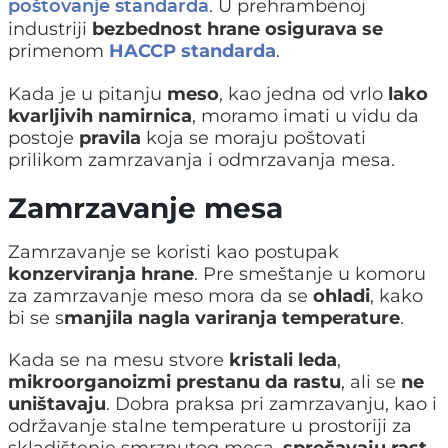
. U prehrambenoj
poštovanje standarda
industriji
bezbednost hrane osigurava se
primenom
HACCP standarda
.
Kada je u pitanju
meso
, kao jedna od vrlo
lako
kvarljivih namirnica
, moramo imati u vidu da
postoje
pravila
koja se moraju poštovati
prilikom zamrzavanja i odmrzavanja mesa.
Zamrzavanje mesa
Zamrzavanje se koristi kao postupak
konzerviranja hrane
. Pre smeštanje u komoru
za zamrzavanje meso mora da se
ohladi
, kako
bi se s
manjila nagla variranja temperature
.
Kada se na mesu stvore
kristali leda
,
mikroorganoizmi prestanu da rastu
, ali se
ne
uništavaju
. Dobra praksa pri zamrzavanju, kao i
održavanje stalne temperature u prostoriji za
skladištenje smrznutog mesa,
sprečavaju rast