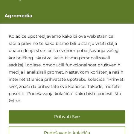
Agromedia
O nama
Svet poljoprivrede
Kolačiće upotrebljavamo kako bi ova web stranica
radila pravilno te kako bismo bili u stanju vršiti dalja
Marketing usluge
unapređenja stranice sa svrhom poboljšavanja vašeg
Tražimo saradnike
korisničkog iskustva, kako bismo personalizovali
sadržaj i oglase, omogućili funkcionalnost društvenih
Kontakt
medija i analizirali promet. Nastavkom korištenja naših
internet stranica prihvatate upotrebu kolačića. “Prihvati
Kontakt
sve”, znači da prihvatate sve kolačiće. Takođe, možete
posetiti "Podešavanja kolačića" Kako biste podesili šta
želite.
Prihvati Sve
Sva prava zadržana. 2007 - 2026. © Agromedia d.o.o.
Podešavanje kolaćiča
Uslovi korišćenja
Politika privatnosti