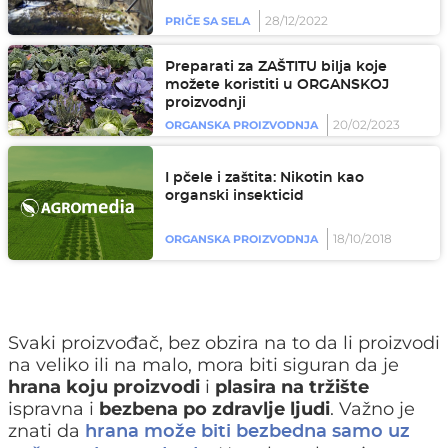
28/12/2022
PRIČE SA SELA
Preparati za ZAŠTITU bilja koje
možete koristiti u ORGANSKOJ
proizvodnji
20/02/2023
ORGANSKA PROIZVODNJA
I pčele i zaštita: Nikotin kao
organski insekticid
18/10/2018
ORGANSKA PROIZVODNJA
Svaki proizvođač, bez obzira na to da li proizvodi
na veliko ili na malo, mora biti siguran da je
hrana koju proizvodi
i
plasira na tržište
ispravna i
bezbena po zdravlje ljudi
. Važno je
znati da
hrana može biti bezbedna samo uz