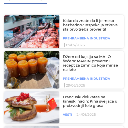
Kako da znate da li je meso
bezbedno? Inspekcija otkriva
šta prvo treba proveriti!
PREHRAMBENA INDUSTRIJA
07/07/2026
Džem od kajsija sa MALO
šećera: MAMIN provereni
recept za zimnicu koja miriše
na leto
PREHRAMBENA INDUSTRIJA
29/06/2026
Francuski delikates na
kineski način: Kina sve jača u
proizvodnji foie grasa
24/06/2026
VESTI