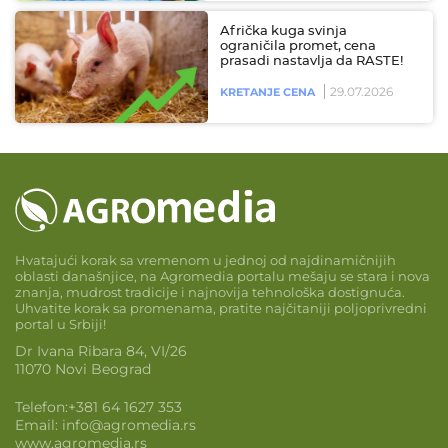
Afrička kuga svinja
ograničila promet, cena
prasadi nastavlja da RASTE!
29.07.2026
KRETANJE CENA
Hvatajući korak sa vremenom u jednoj od najdinamičnijih
oblasti današnjice, na Agromedia portalu mešaju se stara i nova
znanja, mudrost tradicije i najnovija tehnološka dostignuća.
Uhvatite korak sa promenama, pratite najčitaniji poljoprivredni
portal u Srbiji!
Dr Ivana Ribara 84, VI/26
11070 Novi Beograd
Telefon:
+381 64 1627 353
Email:
info@agromedia.rs
www.agromedia.rs