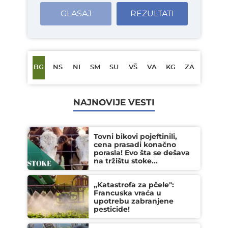
GLASAJ
REZULTATI
BG
NS
NI
SM
SU
VŠ
VA
KG
ZA
NAJNOVIJE VESTI
Tovni bikovi pojeftinili,
cena prasadi konačno
porasla! Evo šta se dešava
na tržištu stoke...
„Katastrofa za pčele":
Francuska vraća u
upotrebu zabranjene
pesticide!