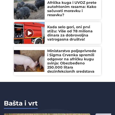
Afrička kuga i UVOZ prete
autohtonim rasama: Kako
sačuvati moravku i
resavku?
Kada selo gori, oni prvi
stižu: Više od 78 miliona
dinara za dobrovoljna
vatrogasna društva!
Ministarstvo poljoprivrede
i Sigma Crvenka spremili
odgovor na afričku kugu
svinja: Obezbeđeno
250.000 litara
dezinfekcionih sredstava
Bašta i vrt