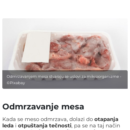
Odmrzavanjem mesa stvaraju se uslovi za mikroorganizme -
©Pixabay
Odmrzavanje mesa
Kada se meso odmrzava, dolazi do
otapanja
leda
i
otpuštanja tečnosti
, pa se na taj način