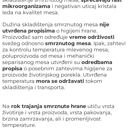
mikroorganizama
i negativan uticaj kristala
leda na kvalitet mesa.
Dužina skladištenja smrznutog mesa
nije
utvrđena propisima
o higijeni hrane.
Proizvođač sam određuje
vreme održivosti
svežeg odnosno
smrznutog mesa
. Ipak, zahtevi
za kontrolu temperatura mlevenog mesa,
poluproizvoda od mesa i mehanički
separisanog mesa utvrđeni su
odredbama
propisa
o posebnim zahtevima higijene za
proizvode životinjskog porekla. Utvrđena
temperatura
mora se održavati
tokom
skladištenja i transporta.
Na
rok trajanja smrznute hrane
utiču vrsta
životinje i vrsta proizvoda, vrsta pakovanja,
brzina zamrzavanja, ali i promenljivost
temperature.