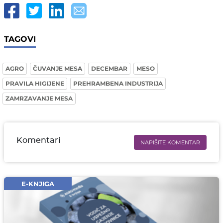
TAGOVI
AGRO
ČUVANJE MESA
DECEMBAR
MESO
PRAVILA HIGIJENE
PREHRAMBENA INDUSTRIJA
ZAMRZAVANJE MESA
Komentari
NAPIŠITE KOMENTAR
Ime i prezime* obavezno
Email* obavezno
E-KNJIGA
Komentar* obavezno