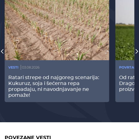
VESTI
03.08.2026
POVRTARS
Ratari strepe od najgoreg scenarija:
Od rata
Kukuruz, soja i šećerna repa
Dragomi
propadaju, ni navodnjavanje ne
proizvo
pomaže!
POVEZANE VESTI