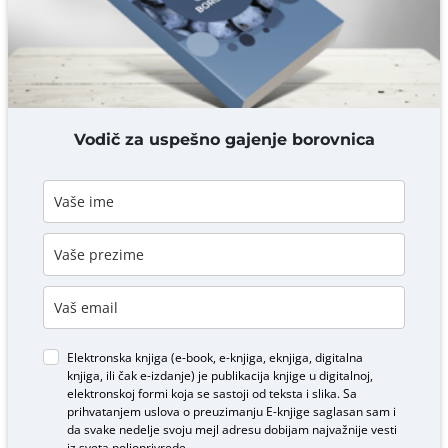
DODAJ KOMENTAR
Vodič za uspešno gajenje borovnica
Elektronska knjiga (e-book, e-knjiga, eknjiga, digitalna
knjiga, ili čak e-izdanje) je publikacija knjige u digitalnoj,
elektronskoj formi koja se sastoji od teksta i slika. Sa
prihvatanjem uslova o
preuzimanju E-knjige
saglasan sam i
da svake nedelje svoju mejl adresu dobijam najvažnije vesti
iz sveta poljoprivrede.