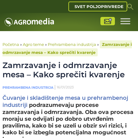
SVET POLJOPRIVREDE
Početna
»
Agro teme
»
Prehrambena industrija
»
Zamrzavanje i
odmrzavanje mesa – Kako sprečiti kvarenje
Zamrzavanje i odmrzavanje
mesa – Kako sprečiti kvarenje
16/01/2023
PREHRAMBENA INDUSTRIJA
Čuvanje i skladištenje mesa u prehrambenoj
podrazumevaju procese
industriji
zamrzavanja i odmrzavanja. Oba ova procesa
moraju se odvijati po dobro utvrđenim
pravilima, kako bi se uzeli u obzir svi rizici, i
kako bi se izbegla potencijalna mogućnost