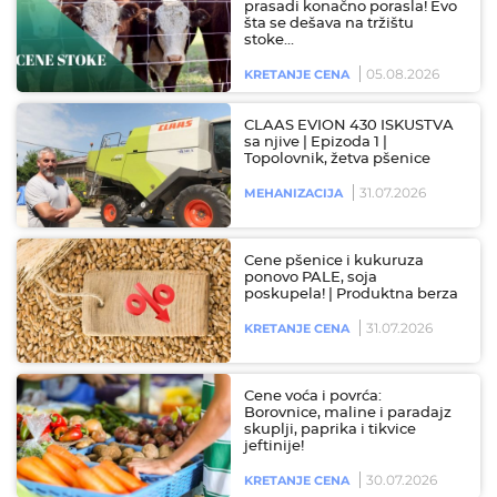
prasadi konačno porasla! Evo
šta se dešava na tržištu
stoke…
05.08.2026
KRETANJE CENA
CLAAS EVION 430 ISKUSTVA
sa njive | Epizoda 1 |
Topolovnik, žetva pšenice
31.07.2026
MEHANIZACIJA
Cene pšenice i kukuruza
ponovo PALE, soja
poskupela! | Produktna berza
31.07.2026
KRETANJE CENA
Cene voća i povrća:
Borovnice, maline i paradajz
skuplji, paprika i tikvice
jeftinije!
30.07.2026
KRETANJE CENA