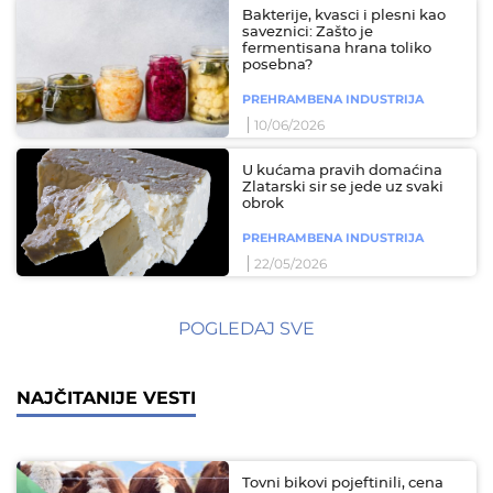
Bakterije, kvasci i plesni kao
saveznici: Zašto je
fermentisana hrana toliko
posebna?
PREHRAMBENA INDUSTRIJA
10/06/2026
U kućama pravih domaćina
Zlatarski sir se jede uz svaki
obrok
PREHRAMBENA INDUSTRIJA
22/05/2026
POGLEDAJ SVE
NAJČITANIJE VESTI
Tovni bikovi pojeftinili, cena