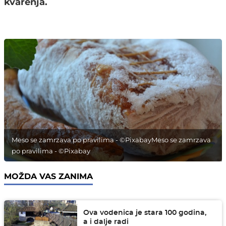
kvarenja.
Meso se zamrzava po pravilima - ©PixabayMeso se zamrzava
po pravilima - ©Pixabay
MOŽDA VAS ZANIMA
Ova vodenica je stara 100 godina,
a i dalje radi