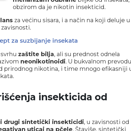
obzirom da je nikotin insekticid.
lans
za većinu sisara, i a način na koji deluje u
zavisnosti.
cept za suzbijanje insekata
u svrhu
zaštite bilja
, ali su prednost odnela
nazivom
neonikotinoidi
. U bukvalnom prevodu
 prirodnog nikotina, i time mnogo efikasniji 
ekata.
rišćenja insekticida od
 drugi sintetički insekticidi
, u zavisnosti od
egativan uticaj na pčele
. Štaviše, sintetički