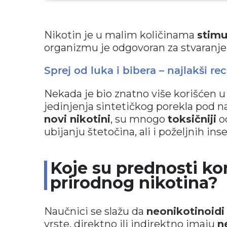
Nikotin je u malim količinama
stimu
organizmu je odgovoran za stvaranje 
Sprej od luka i bibera – najlakši re
Nekada je bio znatno više korišćen 
jedinjenja sintetičkog porekla pod 
novi nikotini
, su mnogo
toksičniji
od
ubijanju štetočina, ali i poželjnih ins
Koje su prednosti ko
prirodnog nikotina?
Naučnici se slažu da
neonikotinoidi i
vrste, direktno ili indirektno imaju
n