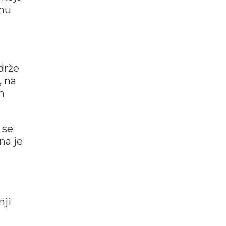
 mu
drže
, na
m
 se
na je
nji