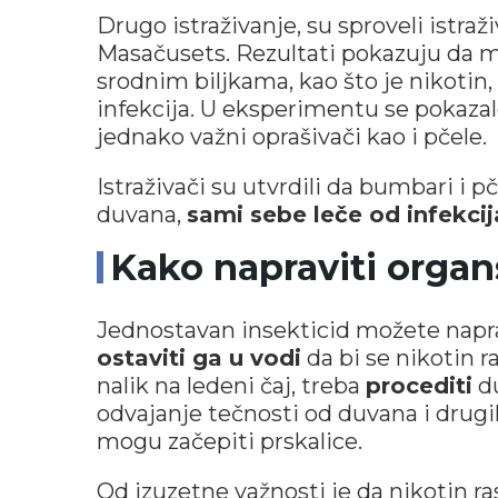
Drugo istraživanje, su sproveli istra
Masačusets. Rezultati pokazuju da m
srodnim biljkama, kao što je nikotin,
infekcija. U eksperimentu se pokazal
jednako važni oprašivači kao i pčele.
Istraživači su utvrdili da bumbari i 
duvana,
sami sebe leče od infekcij
Kako napraviti organ
Jednostavan insekticid možete napr
ostaviti ga u vodi
da bi se nikotin 
nalik na ledeni čaj, treba
procediti
du
odvajanje tečnosti od duvana i drugih 
mogu začepiti prskalice.
Od izuzetne važnosti je da nikotin r