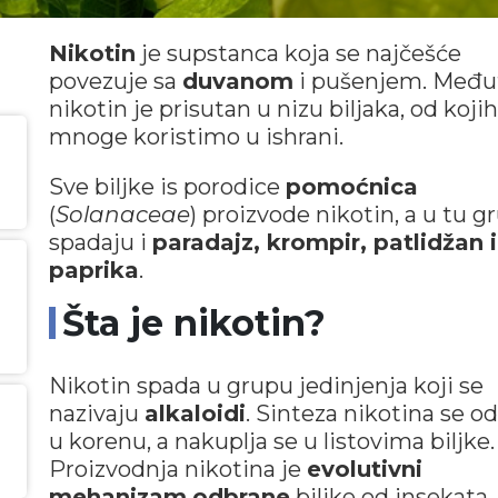
Nikotin
je supstanca koja se najčešće
povezuje sa
duvanom
i pušenjem. Među
nikotin je prisutan u nizu biljaka, od kojih
mnoge koristimo u ishrani.
Sve biljke is porodice
pomoćnica
(
Solanaceae
) proizvode nikotin, a u tu g
spadaju i
paradajz, krompir, patlidžan i
paprika
.
Šta je nikotin?
Nikotin spada u grupu jedinjenja koji se
nazivaju
alkaloidi
. Sinteza nikotina se od
u korenu, a nakuplja se u listovima biljke.
Proizvodnja nikotina je
evolutivni
mehanizam
odbrane
biljke od insekata,