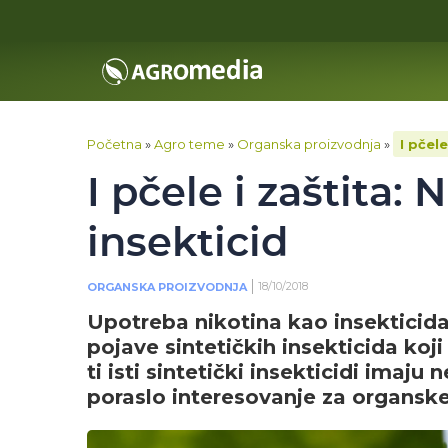
Početna
»
Agro teme
»
Organska proizvodnja
»
I pčel
I pčele i zaštita:
insekticid
18/10/2018
ORGANSKA PROIZVODNJA
Upotreba nikotina kao insekticida
pojave sintetičkih insekticida koj
ti isti sintetički insekticidi imaju
poraslo interesovanje za organske