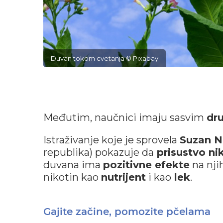
Duvan tokom cvetanja © Pixabay
Međutim, naučnici imaju sasvim
dru
Istraživanje koje je sprovela
Suzan N
republika) pokazuje da
prisustvo ni
duvana ima
pozitivne efekte
na njih
nikotin kao
nutrijent
i kao
lek
.
Gajite začine, pomozite pčelama