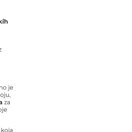
kih
z
no je
oju,
ra
za
oje
koja