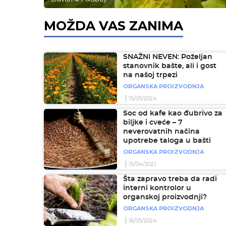
MOŽDA VAS ZANIMA
SNAŽNI NEVEN: Poželjan
stanovnik bašte, ali i gost
na našoj trpezi
ORGANSKA PROIZVODNJA
15/05/2024
Soc od kafe kao đubrivo za
biljke i cveće – 7
neverovatnih načina
upotrebe taloga u bašti
ORGANSKA PROIZVODNJA
15/04/2021
Šta zapravo treba da radi
interni kontrolor u
organskoj proizvodnji?
ORGANSKA PROIZVODNJA
16/05/2024