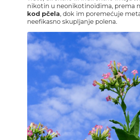
nikotin u neonikotinoidima, prema na
kod pčela
, dok im poremećuje meta
neefikasno skupljanje polena.