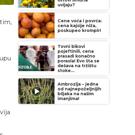
listovi limuna
uvijaju?
Cene voća i povrća:
tim,
cena kajsije niža,
poskupeo krompir!
Tovni bikovi
pojeftinili, cena
prasadi konačno
rupu
porasla! Evo šta se
dešava na tržištu
stoke...
Ambrozija – jedna
od najnepoželjnijih
biljaka na našim
imanjima!
vija
 s