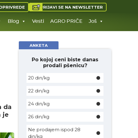
PRIJAVI SE NA NEWSLETTER
OPRIVREDE
Blog
Vesti
AGRO PRIČE
Još
ANKETA
Po kojoj ceni biste danas
prodali pšenicu?
20 din/kg
22 din/kg
24 din/kg
a da
 je
26 din/kg
Ne prodajem ispod 28
din/kg