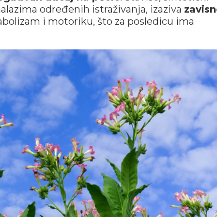
lazima određenih istraživanja, izaziva
zavisn
bolizam i motoriku, što za posledicu ima