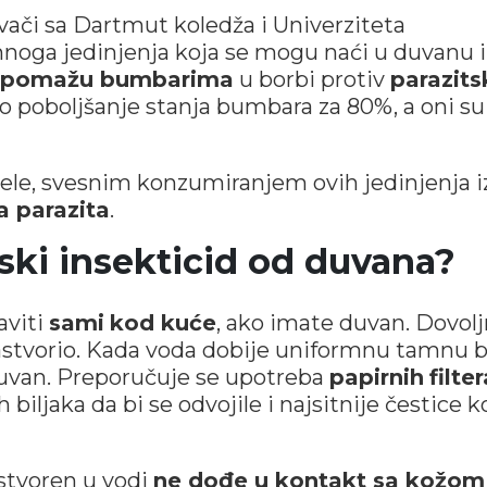
živači sa Dartmut koledža i Univerziteta
noga jedinjenja koja se mogu naći u duvanu i
pomažu bumbarima
u borbi protiv
parazits
o poboljšanje stanja bumbara za 80%, a oni su
pčele, svesnim konzumiranjem ovih jedinjenja i
a parazita
.
ski insekticid od duvana?
aviti
sami
kod kuće
, ako imate duvan. Dovolj
rastvorio. Kada voda dobije uniformnu tamnu b
van. Preporučuje se upotreba
papirnih
filte
biljaka da bi se odvojile i najsitnije čestice k
astvoren u vodi
ne dođe u kontakt sa kožom