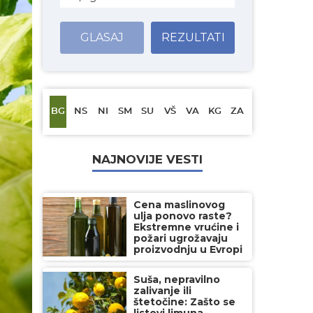
GLASAJ
REZULTATI
BG
NS
NI
SM
SU
VŠ
VA
KG
ZA
NAJNOVIJE VESTI
Cena maslinovog
ulja ponovo raste?
Ekstremne vrućine i
požari ugrožavaju
proizvodnju u Evropi
Suša, nepravilno
zalivanje ili
štetočine: Zašto se