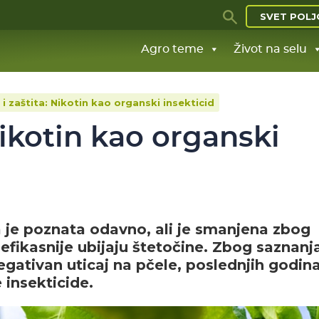
SVET POLJ
Agro teme
Život na selu
e i zaštita: Nikotin kao organski insekticid
 Nikotin kao organski
 je poznata odavno, ali je smanjena zbog
i efikasnije ubijaju štetočine. Zbog saznanj
 negativan uticaj na pčele, poslednjih godina
 insekticide.