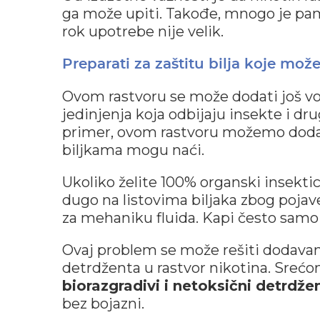
ga može upiti. Takođe, mnogo je pame
rok upotrebe nije velik.
Preparati za zaštitu bilja koje može
Ovom rastvoru se može dodati još vode
jedinjenja koja odbijaju insekte i dr
primer, ovom rastvoru možemo doda
biljkama mogu naći.
Ukoliko želite 100% organski insektic
dugo na listovima biljaka zbog pojav
za mehaniku fluida. Kapi često sam
Ovaj problem se može rešiti dodavan
detrdženta u rastvor nikotina. Sreć
biorazgradivi i netoksični detrdžen
bez bojazni.