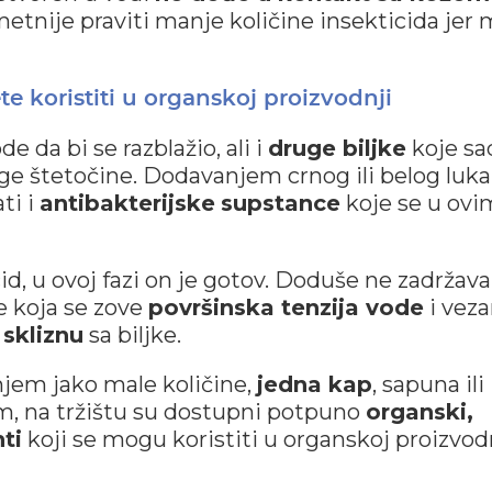
tnije praviti manje količine insekticida jer
te koristiti u organskoj proizvodnji
 da bi se razblažio, ali i
druge biljke
koje sa
uge štetočine. Dodavanjem crnog ili belog luka
ti i
antibakterijske
supstance
koje se u ovi
id, u ovoj fazi on je gotov. Doduše ne zadržava
e koja se zove
površinska tenzija vode
i veza
o
skliznu
sa biljke.
jem jako male količine,
jedna kap
, sapuna ili
om, na tržištu su dostupni potpuno
organski,
ti
koji se mogu koristiti u organskoj proizvod