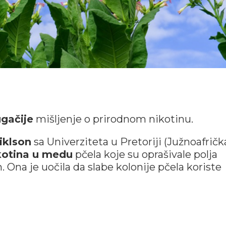
gačije
mišljenje o prirodnom nikotinu.
iklson
sa Univerziteta u Pretoriji (Južnoafričk
kotina u medu
pčela koje su oprašivale polja
. Ona je uočila da slabe kolonije pčela koriste