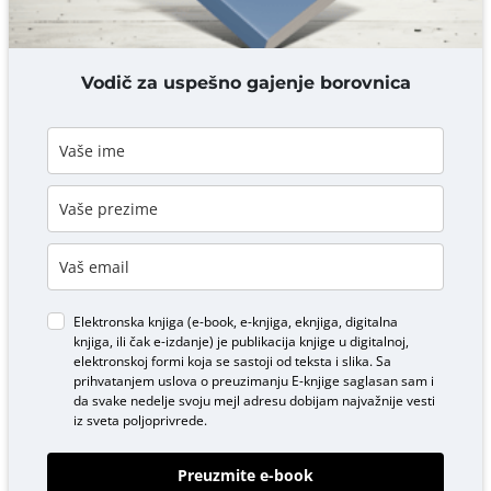
DODAJ KOMENTAR
Vodič za uspešno gajenje borovnica
Elektronska knjiga (e-book, e-knjiga, eknjiga, digitalna
knjiga, ili čak e-izdanje) je publikacija knjige u digitalnoj,
elektronskoj formi koja se sastoji od teksta i slika. Sa
prihvatanjem uslova o
preuzimanju E-knjige
saglasan sam i
da svake nedelje svoju mejl adresu dobijam najvažnije vesti
iz sveta poljoprivrede.
Preuzmite e-book