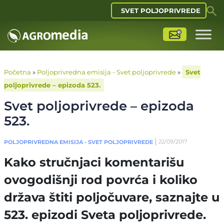
SVET POLJOPRIVREDE
Početna
»
Poljoprivredna emisija - Svet poljoprivrede
»
Svet
poljoprivrede – epizoda 523.
Svet poljoprivrede – epizoda
523.
22/09/2017
POLJOPRIVREDNA EMISIJA - SVET POLJOPRIVREDE
Kako stručnjaci komentarišu
ovogodišnji rod povrća i koliko
država štiti poljočuvare, saznajte u
523. epizodi Sveta poljoprivrede.