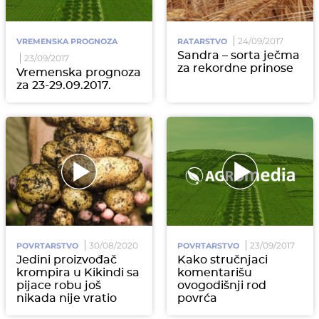
24/09/2017
VREMENSKA PROGNOZA
RATARSTVO
Sandra – sorta ječma
23/09/2017
za rekordne prinose
Vremenska prognoza
za 23-29.09.2017.
30/08/2020
23/09/2017
POVRTARSTVO
POVRTARSTVO
Jedini proizvođač
Kako stručnjaci
krompira u Kikindi sa
komentarišu
pijace robu još
ovogodišnji rod
nikada nije vratio
povrća