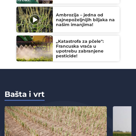
Ambrozija – jedna od
najnepoželjnijih biljaka na
našim imanjima!
„Katastrofa za pčele":
Francuska vraća u
upotrebu zabranjene
pesticide!
Bašta i vrt