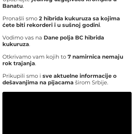
Banatu
.
Pronašli smo
2 hibrida kukuruza sa kojima
ćete biti rekorderi i u sušnoj godini
.
Vodimo vas na
Dane polja BC hibrida
kukuruza
.
Otkrivamo vam kojih to
7 namirnica nemaju
rok trajanja
.
Prikupili smo i
sve aktuelne informacije o
dešavanjima na pijacama
širom Srbije.