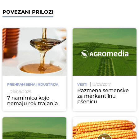
POVEZANI PRILOZI
15/09/2017
PREHRAMBENA INDUSTRIJA
VESTI
Razmena semenske
26/08/2025
za merkantilnu
7 namirnica koje
pšenicu
nemaju rok trajanja