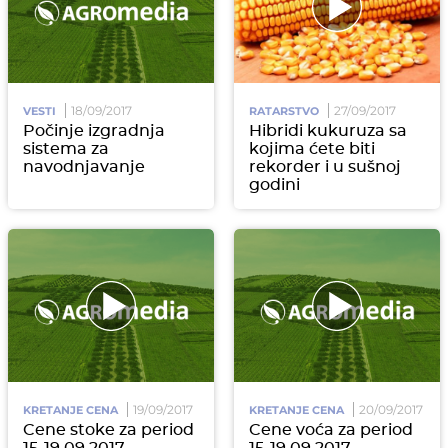
18/09/2017
27/09/2017
VESTI
RATARSTVO
Počinje izgradnja
Hibridi kukuruza sa
sistema za
kojima ćete biti
navodnjavanje
rekorder i u sušnoj
godini
19/09/2017
20/09/2017
KRETANJE CENA
KRETANJE CENA
Cene stoke za period
Cene voća za period