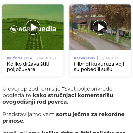
24/08/2021
23/09/2017
PRIČE SA SELA
RATARSTVO
Koliko država štiti
Hibridi kukuruza koji
poljočuvare
su pobedili sušu
U ovoj epizodi emisije “Svet poljoprivrede”
pogledajte
kako stručnjaci komentarišu
ovogodišnji rod povrća.
Predstavljamo vam
sortu ječma za rekordne
prinose
.