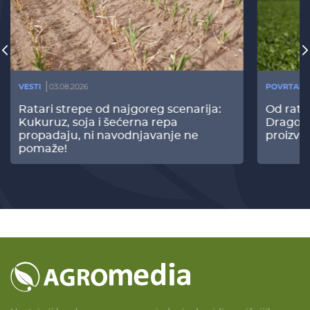
VESTI
03.08.2026
POVRTARS
Ratari strepe od najgoreg scenarija:
Od rata
Kukuruz, soja i šećerna repa
Dragomi
propadaju, ni navodnjavanje ne
proizvo
pomaže!