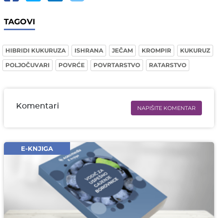
TAGOVI
HIBRIDI KUKURUZA
ISHRANA
JEČAM
KROMPIR
KUKURUZ
POLJOČUVARI
POVRĆE
POVRTARSTVO
RATARSTVO
Komentari
NAPIŠITE KOMENTAR
Ime i prezime* obavezno
Email* obavezno
E-KNJIGA
Komentar* obavezno