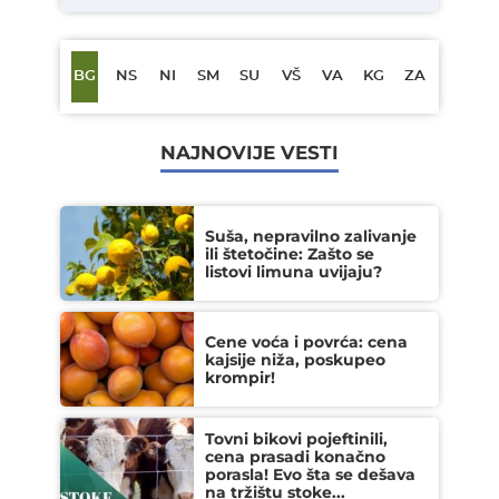
BG
NS
NI
SM
SU
VŠ
VA
KG
ZA
NAJNOVIJE VESTI
Suša, nepravilno zalivanje
ili štetočine: Zašto se
listovi limuna uvijaju?
Cene voća i povrća: cena
kajsije niža, poskupeo
krompir!
Tovni bikovi pojeftinili,
cena prasadi konačno
porasla! Evo šta se dešava
na tržištu stoke...