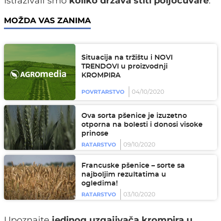
Istraživali smo
koliko država štiti poljočuvare
.
MOŽDA VAS ZANIMA
Situacija na tržištu i NOVI
TRENDOVI u proizvodnji
KROMPIRA
04/10/2020
POVRTARSTVO
Ova sorta pšenice je izuzetno
otporna na bolesti i donosi visoke
prinose
09/10/2020
RATARSTVO
Francuske pšenice – sorte sa
najboljim rezultatima u
ogledima!
03/10/2020
RATARSTVO
Upoznajte
jedinog uzgajivača krompira u