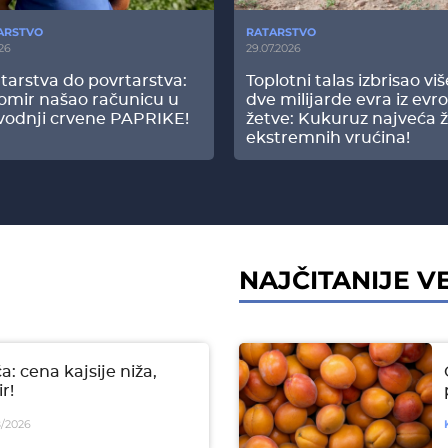
ARSTVO
RATARSTVO
26
29.07.2026
tarstva do povrtarstva:
Toplotni talas izbrisao vi
omir našao računicu u
dve milijarde evra iz evr
vodnji crvene PAPRIKE!
žetve: Kukuruz najveća ž
ekstremnih vrućina!
NAJČITANIJE VE
a: cena kajsije niža,
r!
/2026