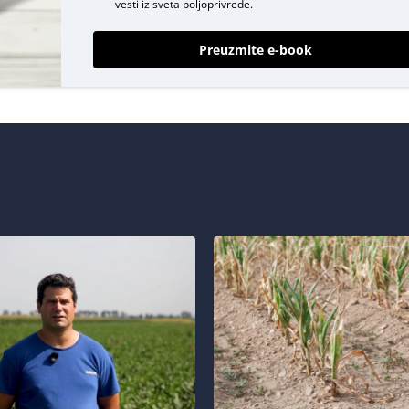
vesti iz sveta poljoprivrede.
Preuzmite e-book