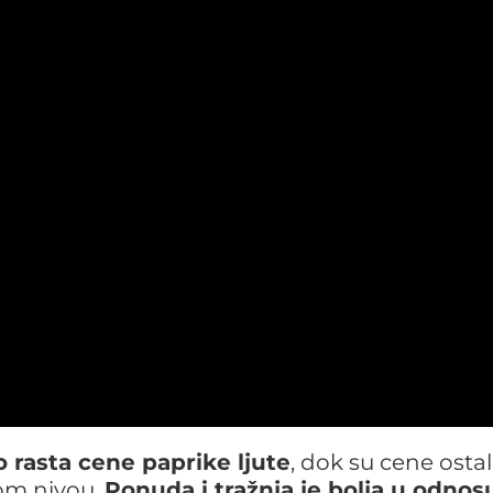
o rasta cene paprike ljute
, dok su cene osta
om nivou.
Ponuda i tražnja je bolja u odnos