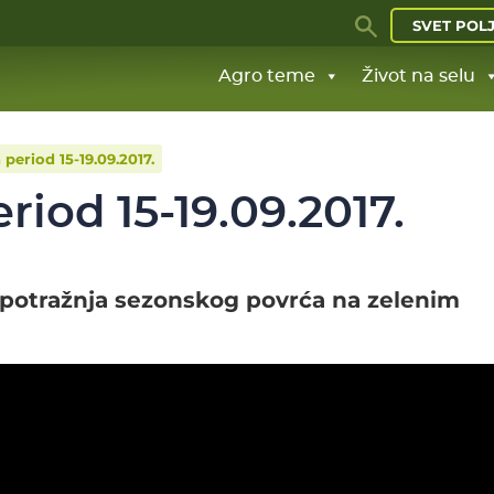
SVET POL
Agro teme
Život na selu
period 15-19.09.2017.
riod 15-19.09.2017.
 potražnja sezonskog povrća na zelenim