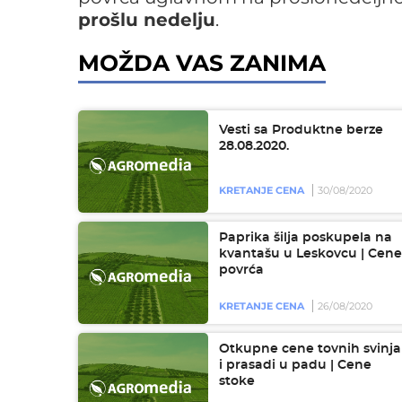
prošlu nedelju
.
MOŽDA VAS ZANIMA
Vesti sa Produktne berze
28.08.2020.
KRETANJE CENA
30/08/2020
Paprika šilja poskupela na
kvantašu u Leskovcu | Cene
povrća
KRETANJE CENA
26/08/2020
Otkupne cene tovnih svinja
i prasadi u padu | Cene
stoke