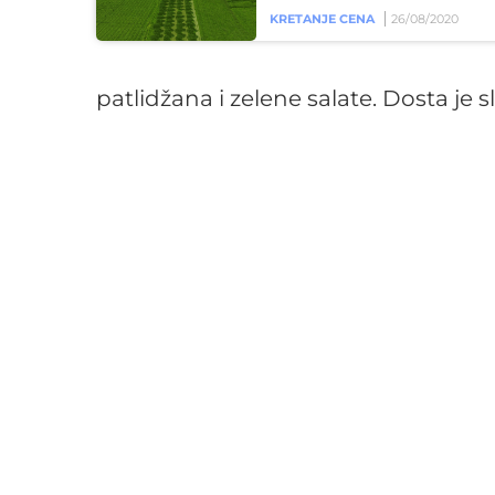
KRETANJE CENA
26/08/2020
patlidžana i zelene salate. Dosta je 