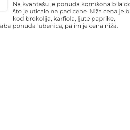
Na kvantašu je ponuda kornišona bila d
što je uticalo na pad cene. Niža cena je bi
kod brokolija, karfiola, ljute paprike,
slaba ponuda lubenica, pa im je cena niža.