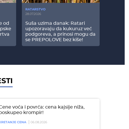
RATARSTVO
POVRTARS
28.07.2026
25.07.2026
še od
Suša uzima danak: Ratari
Komšije 
opske
upozoravaju da kukuruz već
paprici: 
rtva
podgoreva, a prinosi mogu da
došao do
se PREPOLOVE bez kiše!
STI
Cene voća i povrća: cena kajsije niža,
poskupeo krompir!
KRETANJE CENA
06.08.2026