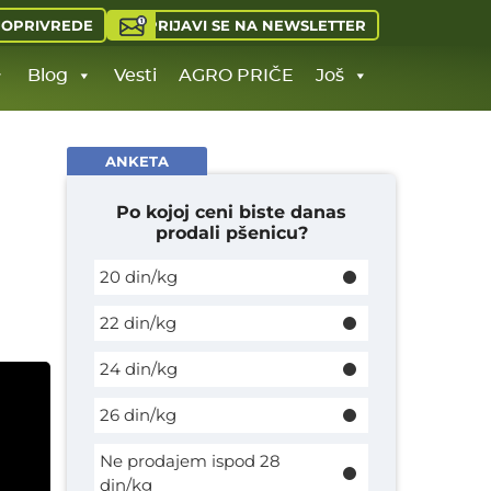
PRIJAVI SE NA NEWSLETTER
JOPRIVREDE
Blog
Vesti
AGRO PRIČE
Još
ANKETA
Po kojoj ceni biste danas
prodali pšenicu?
20 din/kg
22 din/kg
24 din/kg
26 din/kg
Ne prodajem ispod 28
din/kg