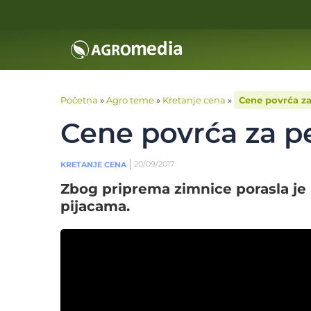
Početna
»
Agro teme
»
Kretanje cena
»
Cene povrća za 
Cene povrća za pe
20/09/2017
KRETANJE CENA
Zbog priprema zimnice porasla je
pijacama.