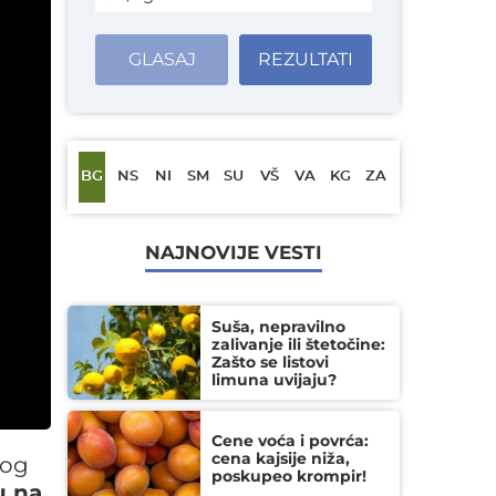
GLASAJ
REZULTATI
BG
NS
NI
SM
SU
VŠ
VA
KG
ZA
NAJNOVIJE VESTI
Suša, nepravilno
zalivanje ili štetočine:
Zašto se listovi
limuna uvijaju?
Cene voća i povrća:
cena kajsije niža,
log
poskupeo krompir!
u na