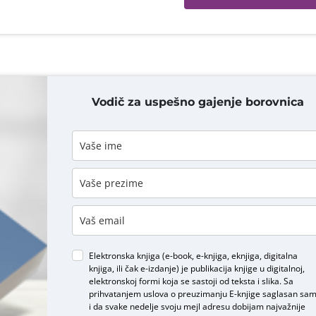
Vodič za uspešno gajenje borovnica
DODAJ KOMENTAR
Elektronska knjiga (e-book, e-knjiga, eknjiga, digitalna
knjiga, ili čak e-izdanje) je publikacija knjige u digitalnoj,
elektronskoj formi koja se sastoji od teksta i slika. Sa
prihvatanjem uslova o
preuzimanju E-knjige
saglasan sa
i da svake nedelje svoju mejl adresu dobijam najvažnije