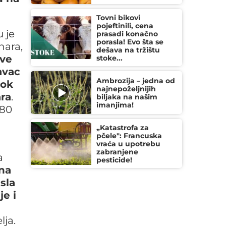
Tovni bikovi
pojeftinili, cena
 je
prasadi konačno
porasla! Evo šta se
nara,
dešava na tržištu
ove
stoke...
avac
Ambrozija – jedna od
dok
najnepoželjnijih
ara
.
biljaka na našim
imanjima!
 80
„Katastrofa za
pčele": Francuska
vraća u upotrebu
zabranjene
a
pesticide!
na
sla
je i
lja.