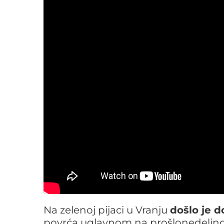
Na zelenoj pijaci u Vranju
došlo je d
povrća uglavnom na prošlonedeljn