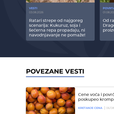
VESTI
POVRT
03.08.2026
01.08.20
radi
Ratari strepe od najgoreg
Od ra
z Biofor
scenarija: Kukuruz, soja i
Drag
ltata!
šećerna repa propadaju, ni
proiz
navodnjavanje ne pomaže!
POVEZANE VESTI
Cene voća i povrć
poskupeo krompi
KRETANJE CENA
06/08