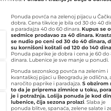
Ponuda povrća na zelenoj pijacu u Čačku
dobra. Cena tikvice je bila od 30 do 40 di
a paradajza 40 do 60 dinara.
Kupus se 
sedmice prodavao za 40 dinara. Krast
se nudio po ceni od 30 do 40 dinara, 
su kornišoni koštali od 120 do 140 din
Ponuda paprike je dobra i cena je 60 do
dinara. Lubenice je sve manje u ponudi.
Ponuda sezonskog povrća na zelenim i
kvantaškoj pijaci u Beogradu je odlična, 
naročito paprike i paradajza.
S obzirom 
to da je priprema zimnice u toku, pora
je i potražnja. Lošija ponuda je kod din
lubenice, čija sezona prolazi
. Slaba je
ponuda blitve, spanaća, zelene salate i ze