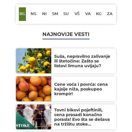
BG
NS
NI
SM
SU
VŠ
VA
KG
ZA
NAJNOVIJE VESTI
Suša, nepravilno zalivanje
ili štetočine: Zašto se
listovi limuna uvijaju?
Cene voća i povrća: cena
kajsije niža, poskupeo
krompir!
Tovni bikovi pojeftinili,
cena prasadi konačno
porasla! Evo šta se dešava
na tržištu stoke...