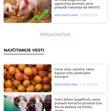
Afrička kuga svinja
ograničila promet, cena
prasadi nastavlja da RASTE!
29/07/2026
KRETANJE CENA
POGLEDAJ SVE
NAJČITANIJE VESTI
Cene voća i povrća: cena
kajsije niža, poskupeo
krompir!
06.08.2026
KRETANJE CENA
Tovni bikovi pojeftinili, cena
prasadi konačno porasla! Evo
šta se dešava na tržištu
stoke…