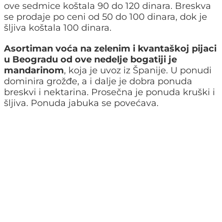
ove sedmice koštala 90 do 120 dinara. Breskva
se prodaje po ceni od 50 do 100 dinara, dok je
šljiva koštala 100 dinara.
Asortiman voća na zelenim i kvantaškoj pijaci
u Beogradu od ove nedelje bogatiji je
mandarinom
, koja je uvoz iz Španije. U ponudi
dominira grožđe, a i dalje je dobra ponuda
breskvi i nektarina. Prosečna je ponuda kruški i
šljiva. Ponuda jabuka se povećava.