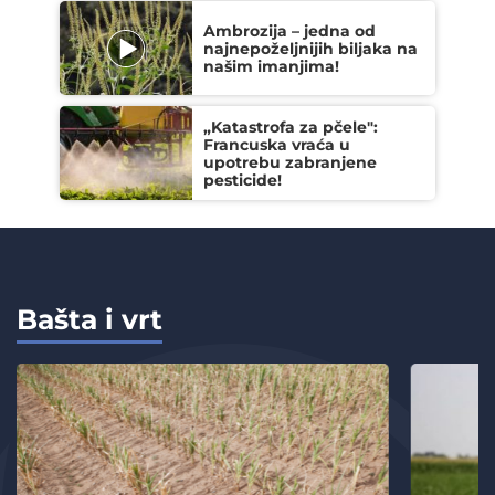
Ambrozija – jedna od
najnepoželjnijih biljaka na
našim imanjima!
„Katastrofa za pčele":
Francuska vraća u
upotrebu zabranjene
pesticide!
Bašta i vrt