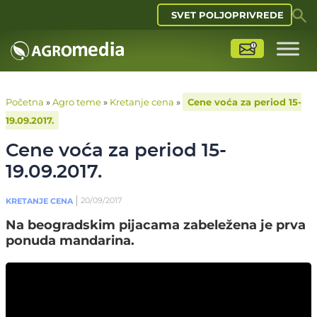
SVET POLJOPRIVREDE
Početna
»
Agro teme
»
Kretanje cena
»
Cene voća za period 15-
19.09.2017.
Cene voća za period 15-
19.09.2017.
20/09/2017
KRETANJE CENA
Na beogradskim pijacama zabeležena je prva
ponuda mandarina.