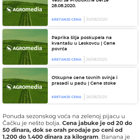
Vesti sa Produktne berze
28.08.2020.
30/08/2020
KRETANJE CENA
Paprika šilja poskupela na
kvantašu u Leskovcu | Cene
povrća
26/08/2020
KRETANJE CENA
Otkupne cene tovnih svinja i
prasadi u padu | Cene stoke
26/08/2020
KRETANJE CENA
Ponuda sezonskog voća na zelenoj pijacu u
Čačku je nešto bolja.
Cena jabuke je od 20 do
50 dinara, dok se orah prodaje po ceni od
1.200 do 1.400 dinara za kilogram
. Banana je