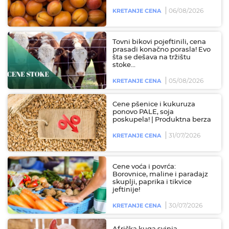
06/08/2026
KRETANJE CENA
Tovni bikovi pojeftinili, cena
prasadi konačno porasla! Evo
šta se dešava na tržištu
stoke...
05/08/2026
KRETANJE CENA
Cene pšenice i kukuruza
ponovo PALE, soja
poskupela! | Produktna berza
31/07/2026
KRETANJE CENA
Cene voća i povrća:
Borovnice, maline i paradajz
skuplji, paprika i tikvice
jeftinije!
30/07/2026
KRETANJE CENA