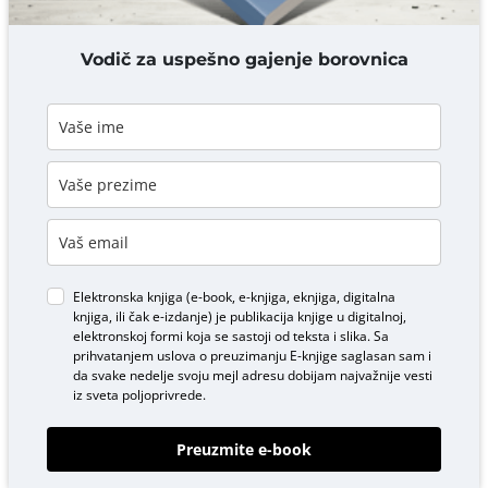
DODAJ KOMENTAR
Vodič za uspešno gajenje borovnica
Elektronska knjiga (e-book, e-knjiga, eknjiga, digitalna
knjiga, ili čak e-izdanje) je publikacija knjige u digitalnoj,
elektronskoj formi koja se sastoji od teksta i slika. Sa
prihvatanjem uslova o
preuzimanju E-knjige
saglasan sam i
da svake nedelje svoju mejl adresu dobijam najvažnije vesti
iz sveta poljoprivrede.
Preuzmite e-book