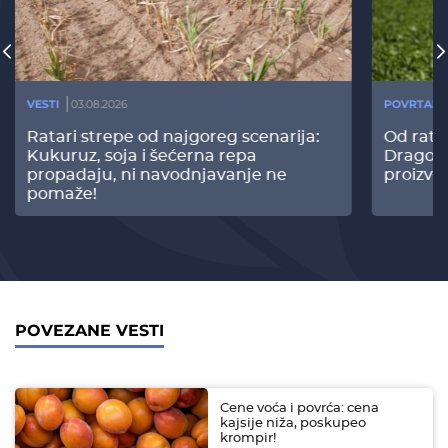
VESTI
03.08.2026
POVRTARS
Ratari strepe od najgoreg scenarija:
Od rata
Kukuruz, soja i šećerna repa
Dragomi
propadaju, ni navodnjavanje ne
proizvo
pomaže!
POVEZANE VESTI
Cene voća i povrća: cena
kajsije niža, poskupeo
krompir!