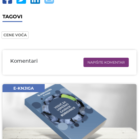
TAGOVI
CENE VOĆA
Komentari
NAPIŠITE KOMENTAR
Ime i prezime* obavezno
Email* obavezno
E-KNJIGA
Komentar* obavezno