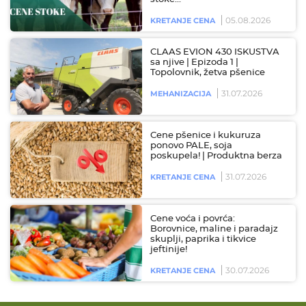
05.08.2026
KRETANJE CENA
CLAAS EVION 430 ISKUSTVA
sa njive | Epizoda 1 |
Topolovnik, žetva pšenice
31.07.2026
MEHANIZACIJA
Cene pšenice i kukuruza
ponovo PALE, soja
poskupela! | Produktna berza
31.07.2026
KRETANJE CENA
Cene voća i povrća:
Borovnice, maline i paradajz
skuplji, paprika i tikvice
jeftinije!
30.07.2026
KRETANJE CENA