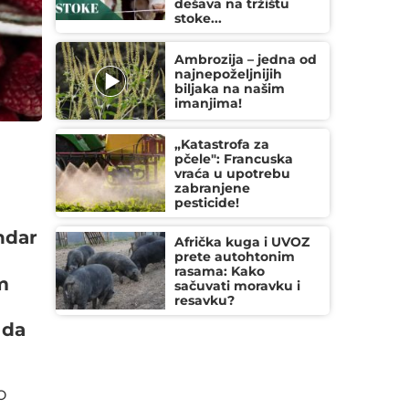
dešava na tržištu
stoke...
Ambrozija – jedna od
najnepoželjnijih
biljaka na našim
imanjima!
„Katastrofa za
pčele": Francuska
vraća u upotrebu
zabranjene
pesticide!
ndar
Afrička kuga i UVOZ
prete autohtonim
rasama: Kako
m
sačuvati moravku i
resavku?
 da
o