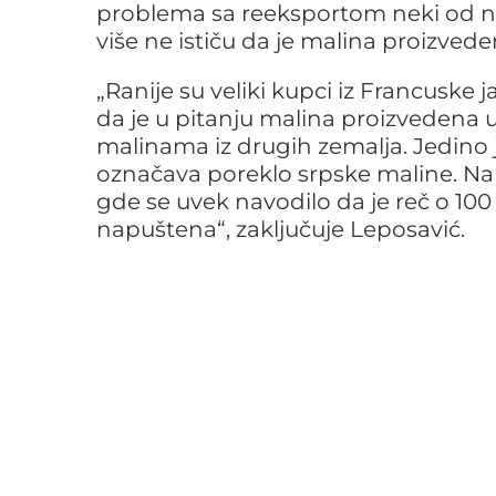
problema sa reeksportom neki od na
više ne ističu da je malina proizveden
„Ranije su veliki kupci iz Francuske
da je u pitanju malina proizvedena u
malinama iz drugih zemalja. Jedino 
označava poreklo srpske maline. Na 
gde se uvek navodilo da je reč o 100
napuštena“, zaključuje Leposavić.