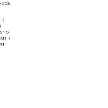
zvoda
li
i
asno
tni i
ri