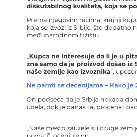
diskutabilnog kvaliteta, koja se p
Prema njegovim rečima, krajnji kup
koja se izvozi iz Srbije, što dodatn
međunarodnom tržištu.
„
Kupca ne interesuje da li je u pit
zna samo da je proizvod došao iz 
naše zemlje kao izvoznika
”, upozor
Ne pamti se decenijama – Kako je 
On podseća da je Srbija nekada dom
udela, dok je danas taj procenat pao
„Naše mesto zauzele su druge zemlje i
povrati”, ocenjuje on.