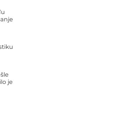
đu
manje
stiku
šle
lo je