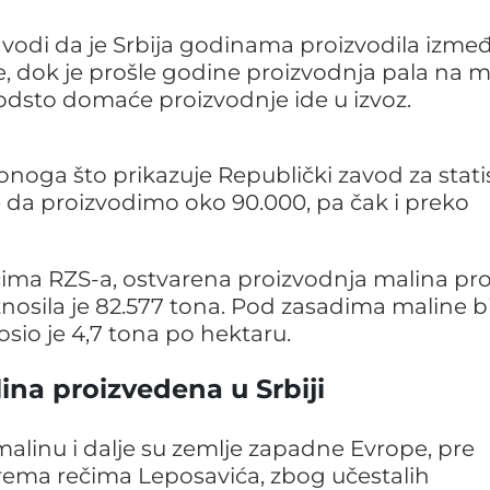
avodi da je Srbija godinama proizvodila izme
e, dok je prošle godine proizvodnja pala na 
odsto domaće proizvodnje ide u izvoz.
 onoga što prikazuje Republički zavod za stati
de da proizvodimo oko 90.000, pa čak i preko
ma RZS-a, ostvarena proizvodnja malina pro
iznosila je 82.577 tona. Pod zasadima maline bi
osio je 4,7 tona po hektaru.
lina proizvedena u Srbiji
 malinu i dalje su zemlje zapadne Evrope, pre
rema rečima Leposavića, zbog učestalih