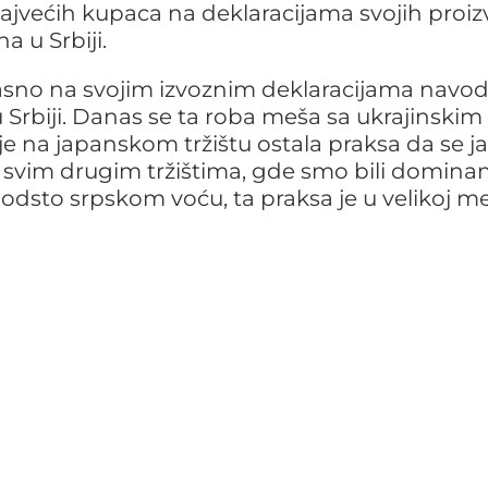
jvećih kupaca na deklaracijama svojih proi
a u Srbiji.
 jasno na svojim izvoznim deklaracijama navodi
 Srbiji. Danas se ta roba meša sa ukrajinskim 
je na japanskom tržištu ostala praksa da se j
svim drugim tržištima, gde smo bili dominan
 odsto srpskom voću, ta praksa je u velikoj me