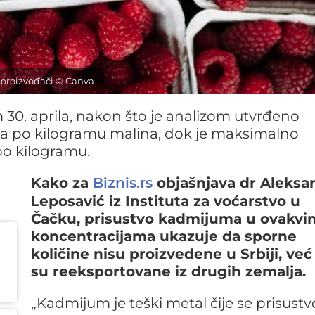
 proizvođači © Canva
m 30. aprila, nakon što je analizom utvrđeno
ma po kilogramu malina, dok je maksimalno
po kilogramu.
Kako za
objašnjava dr Aleksa
Biznis.rs
Leposavić iz Instituta za voćarstvo u
Čačku, prisustvo kadmijuma u ovakvi
koncentracijama ukazuje da sporne
količine nisu proizvedene u Srbiji, već
su reeksportovane iz drugih zemalja.
„Kadmijum je teški metal čije se prisustv