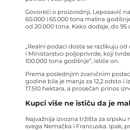
Govoreći o proizvodnji, Leposavić n
60.000 i 65.000 tona malina godišnj
od 20.000 tona. Kako dodaje, do 95 
„Realni podaci dosta se razlikuju od
i Ministarstvo poljoprivrde, koji tvr
100.000 tona godišnje“, ističe on.
Prema poslednjim zvaničnim podaci
godine bila je manja za 12,2 odsto i 
17.510 hektara, a prosečan prinos izn
Kupci više ne ističu da je ma
Najvažnija izvozna tržišta za srpsku
svega Nemačka i Francuska. Ipak, p