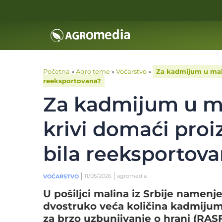
Početna
»
Agro teme
»
Voćarstvo
»
Za kadmijum u malin
reeksportovana?
Za kadmijum u ma
krivi domaći proi
bila reeksportov
11/05/2026
agromedia
VOĆARSTVO
U pošiljci malina iz Srbije namen
dvostruko veća količina kadmijum
za brzo uzbunjivanje o hrani (RAS