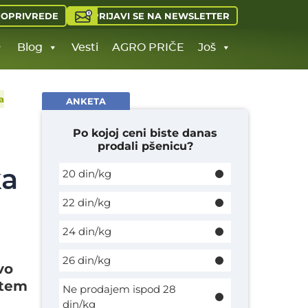
PRIJAVI SE NA NEWSLETTER
JOPRIVREDE
Blog
Vesti
AGRO PRIČE
Još
a
ANKETA
Po kojoj ceni biste danas
prodali pšenicu?
ka
20 din/kg
22 din/kg
24 din/kg
26 din/kg
vo
stem
Ne prodajem ispod 28
din/kg