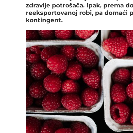
zdravlje potrošača. Ipak, prema d
reeksportovanoj robi, pa domaći p
kontingent.