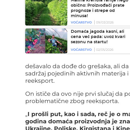
Malina krenula ranije nego
obično: Proizvođači prate
prognoze i strepe od
minusa!
VOĆARSTVO
09/03/2026
Domaća jagoda kasni, ali
cena već pada: uvoz kvari
sezonu na startu!
VOĆARSTVO
02/05/2026
dešavalo da dođe do grešaka, ali d
sadržaj pojedinih aktivnih materija i 
reeksport.
On ističe da ovo nije prvi slučaj da 
problematične zbog reeksporta.
„
I prošli put, kao i sada, reč je o 
godina domaća proizvodnja je zna
Ukrajine, Poljske, Kirgistana i Kin