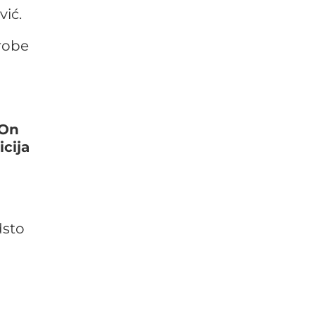
vić.
robe
 On
cija
dsto