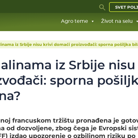
SVET POL
Agro teme
Život na selu
ama iz Srbije nisu krivi domaći proizvođači: sporna pošiljka bil
linama iz Srbije nisu
zvođači: sporna pošilj
ana?
jenoj francuskom tržištu pronađena je goto
a od dozvoljene, zbog čega je Evropski si
FF) izdao upozorenje o ozbiljnom riziku po