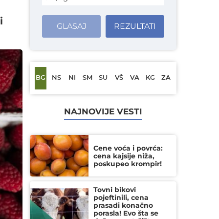
i
GLASAJ
REZULTATI
BG
NS
NI
SM
SU
VŠ
VA
KG
ZA
NAJNOVIJE VESTI
Cene voća i povrća:
cena kajsije niža,
poskupeo krompir!
Tovni bikovi
pojeftinili, cena
prasadi konačno
porasla! Evo šta se