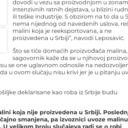
dovodi u vezu sa proizvodnjom u zona
intenzivnih ratnih dejstava, u blizini rud
ili teške industrije. S obzirom na to da u S
nema nijednog od navedenih uslova, reč
malini koja je reeksportovana, a ne
proizvedena u Srbiji”, navodi Leposavić.
Što se tiče domaćih proizvođača malina,
sagovornik kaže da se u njihovoj proizvo
a su se one uglavnom odnosile na nedozvoljen
da u ovom slučaju nisu krivi jer je u pitanju uv
pošiljke deklarisane kao roba iz Srbije budu
malini koja nije proizvedena u Srbiji. Posledn
čajno smanjena, pa izvoznici uvoze malinu
e. U velikom broju slučajeva radi se o robi