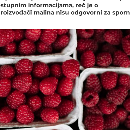
ostupnim informacijama, reč je o
roizvođači malina nisu odgovorni za sporn