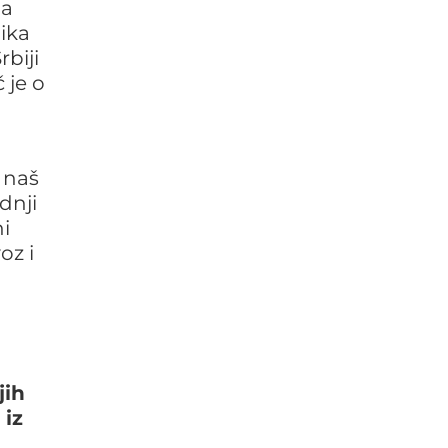
ma
nika
rbiji
 je o
 naš
dnji
i
oz i
jih
 iz