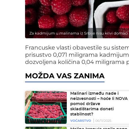
Za kadmijum u malinama iz Srbije nisu krivi domaći
Francuske vlasti obavestile su siste
prisustvo 0,071 miligrama kadmiju
dozvoljena količina 0,04 miligrama 
MOŽDA VAS ZANIMA
Malinari između nade i
neizvesnosti – hoće li NOVA
pomoć države
skladištarima doneti
stabilnost?
VOĆARSTVO
06/11/2025