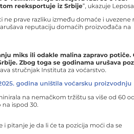
otom reeksportuje iz Srbije
”, ukazuje Leposa
ci ne prave razliku između domaće i uvezene 
o narušava reputaciju domaćih proizvođača na
anju miks ili odakle malina zapravo potiče.
Srbije. Zbog toga se godinama urušava pozi
ava stručnjak Instituta za voćarstvo.
2025. godina uništila voćarsku proizvodnju
inirala na nemačkom tržištu sa više od 60 o
 na ispod 30.
 pitanje je da li će ta pozicija moći da se