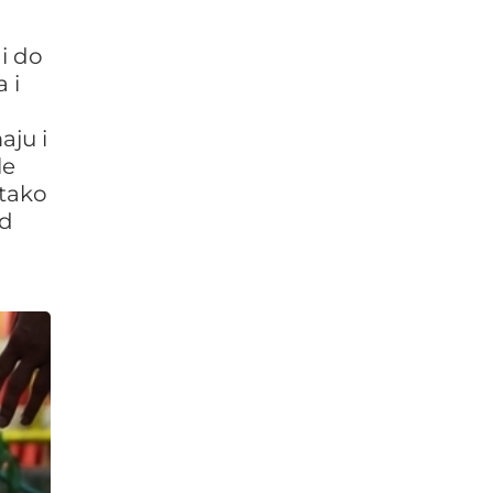
i do
 i
aju i
le
 tako
od