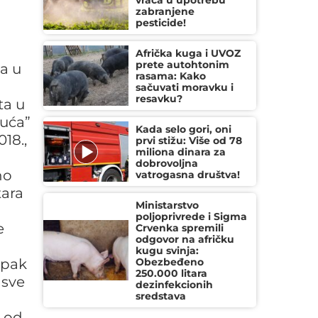
vraća u upotrebu
zabranjene
pesticide!
Afrička kuga i UVOZ
prete autohtonim
 a u
rasama: Kako
sačuvati moravku i
resavku?
ta u
kuća”
Kada selo gori, oni
18.,
prvi stižu: Više od 78
miliona dinara za
dobrovoljna
no
vatrogasna društva!
tara
Ministarstvo
poljoprivrede i Sigma
e
Crvenka spremili
odgovor na afričku
kugu svinja:
ipak
Obezbeđeno
250.000 litara
 sve
dezinfekcionih
sredstava
i od