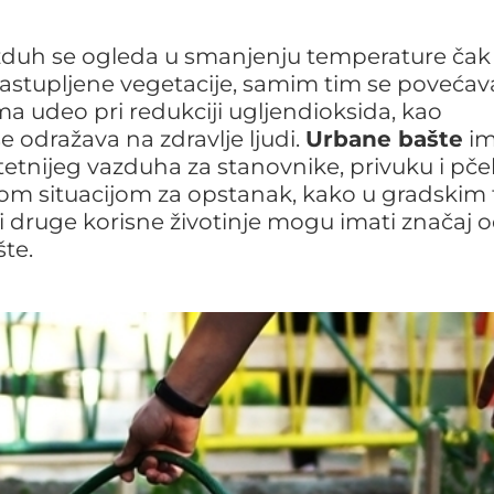
azduh se ogleda u smanjenju temperature čak 
astupljene vegetacije, samim tim se povećava
ma udeo pri redukciji ugljendioksida, kao
e odražava na zdravlje ljudi.
Urbane bašte
im
itetnijeg vazduha za stanovnike, privuku i pče
kom situacijom za opstanak, kako u gradskim
i druge korisne životinje mogu imati značaj 
te.