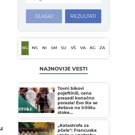
GLASAJ
REZULTATI
BG
NS
NI
SM
SU
VŠ
VA
KG
ZA
NAJNOVIJE VESTI
Tovni bikovi
pojeftinili, cena
prasadi konačno
porasla! Evo šta se
dešava na tržištu
stoke...
„Katastrofa za
u
pčele": Francuska