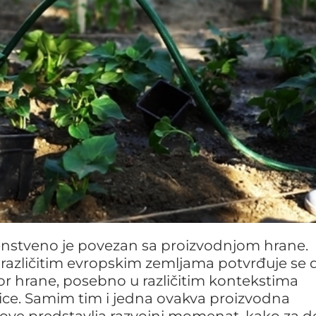
nstveno je povezan sa proizvodnjom hrane.
 različitim evropskim zemljama potvrđuje se 
vor hrane, posebno u različitim kontekstima
ce. Samim tim i jedna ovakva proizvodna