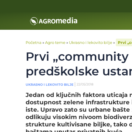
Početna
»
Agro teme
»
Ukrasno i lekovito bilje
»
Prvi „
Prvi „community 
predškolske ust
22/05/2018
UKRASNO I LEKOVITO BILJE
Jedan od ključnih faktora uticaja 
dostupnost zelene infrastrukture 
iste. Upravo zato su urbane bašte
odlikuju visokim nivoom biodiverz
strukture kultivisane biljke, tak
baštama unutar privatnih kuća.