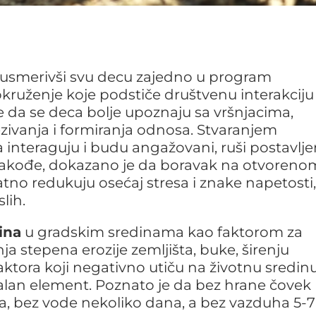
: usmerivši svu decu zajedno u program
okruženje koje podstiče društvenu interakciju
 da se deca bolje upoznaju sa vršnjacima,
vanja i formiranja odnosa. Stvaranjem
 interaguju i budu angažovani, ruši postavlj
. Takođe, dokazano je da boravak na otvorenom
tno redukuju osećaj stresa i znake napetosti,
lih.
ina
u gradskim sredinama kao faktorom za
a stepena erozije zemljišta, buke, širenju
faktora koji negativno utiču na životnu sredinu
ijalan element. Poznato je da bez hrane čovek
a, bez vode nekoliko dana, a bez vazduha 5-7