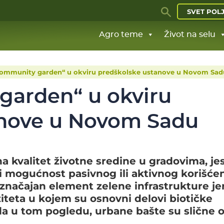
SVET POL
Agro teme
Život na selu
community garden“ u okviru predškolske ustanove u Novom Sad
garden“ u okviru
anove u Novom Sadu
na kvalitet životne sredine u gradovima, je
i mogućnost pasivnog ili aktivnog korišće
 značajan element zelene infrastrukture je
iteta u kojem su osnovni delovi biotičke
o da u tom pogledu, urbane bašte su slične 