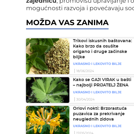
zajednicu
, promovišu upravljanje i
mogućnosti razvoja i povećavaju soc
MOŽDA VAS ZANIMA
Trikovi iskusnih baštovana:
Kako brzo da osušite
origano i druge začinske
biljke
UKRASNO I LEKOVITO BILJE
18/06/2024
Kako se GAJI VIRAK u bašti
– najbolji PRIJATELJ ŽENA
UKRASNO I LEKOVITO BILJE
30/04/2024
Orlovi nokti: Brzorastuća
puzavica za prekrivanje
neuglednih zidova
UKRASNO I LEKOVITO BILJE
17/05/2024