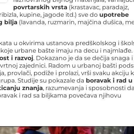
povrtarskih vrsta
(krastavac, paradajz,
ribizla, kupine, jagode itd.) sve do
upotrebe
 bilja
(lavanda, ruzmarin, majčina dušica, m
ekata u okvirima ustanova predškolskog i ško
koje urbane bašte imaju na decu i najmlađe.
st i razvoj
. Dokazano je da se dečija snaga i
vrtnoj zajednici. Radom u urbanoj bašti pods
a, provlači, podiže i prolazi, vrši svaku akciju 
 grupa. Studije su pokazale da
boravak i rad u
ticanju znanja
, razumevanja i sposobnosti d
oravak i rad sa biljkama povećava njihovu