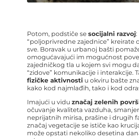
Potom, podstiče se
socijalni razvoj
“poljoprivredne zajednice” kreirate 
sve. Boravak u urbanoj bašti pomaže
omogućavajući im mogućnost povezi
zajedničkog tla u kojem svi mogu da
“zidove” komunikacije i interakcije
fizičke aktivnosti
u okviru bašte zna
kako kod najmlađih, tako i kod odras
Imajući u vidu
značaj zelenih površ
očuvanje kvaliteta vazduha, smanjenj
neprijatnih mirisa, prašine i drugih 
značaj vegetacije se ističe kao kruc
može opstati nekoliko desetina dan