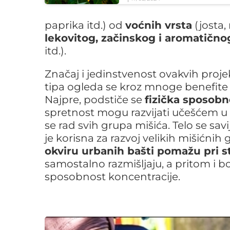
paprika itd.) od
voćnih vrsta
(josta, 
lekovitog, začinskog i aromatičnog
itd.).
Značaj i jedinstvenost ovakvih proj
tipa ogleda se kroz mnoge benefite 
Najpre, podstiče se
fizička sposobno
spretnost mogu razvijati učešćem u 
se rad svih grupa mišića. Telo se savij
je korisna za razvoj velikih mišićnih
okviru urbanih bašti pomažu pri s
samostalno razmišljaju, a pritom i b
sposobnost koncentracije.