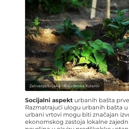
Zalivanje biljaka - © Radenka Kolarov
Socijalni aspekt
urbanih bašta prve
Razmatrajući ulogu urbanih bašta u
urbani vrtovi mogu biti značajan iz
ekonomskog zastoja lokalne zajedni