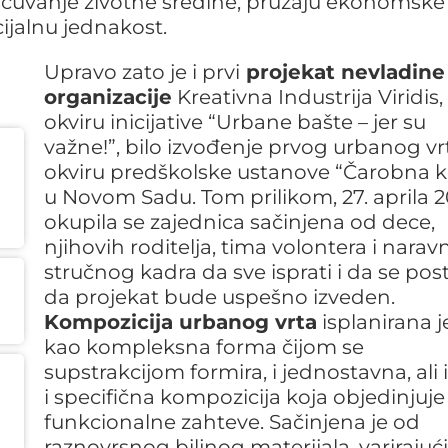
 očuvanje životne sredine, pružaju ekonomske
ijalnu jednakost.
Upravo zato je i prvi
projekat nevladine
organizacije
Kreativna Industrija Viridis,
okviru inicijative “Urbane bašte – jer su
važne!”, bilo izvođenje prvog urbanog vr
okviru predškolske ustanove “Čarobna 
u Novom Sadu. Tom prilikom, 27. aprila 20
okupila se zajednica sačinjena od dece,
njihovih roditelja, tima volontera i narav
stručnog kadra da sve isprati i da se pos
da projekat bude uspešno izveden.
Kompozicija urbanog vrta
isplanirana j
kao kompleksna forma čijom se
supstrakcijom formira, i jednostavna, ali 
i specifična kompozicija koja objedinjuje
funkcionalne zahteve. Sačinjena je od
raznovrsnog biljnog materijala, varirajuć