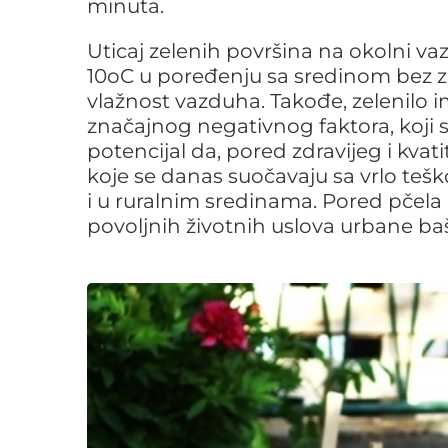
minuta.
Uticaj zelenih površina na okolni v
10oC u poređenju sa sredinom bez z
vlažnost vazduha. Takođe, zelenilo i
značajnog negativnog faktora, koji s
potencijal da, pored zdravijeg i kvat
koje se danas suočavaju sa vrlo teš
i u ruralnim sredinama. Pored pčela 
povoljnih životnih uslova urbane baš