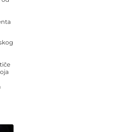
enta
lskog
tiče
koja
a