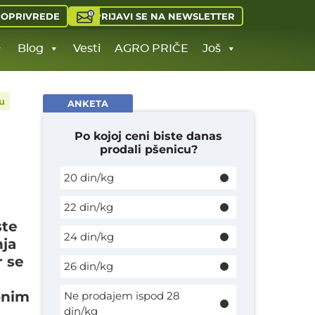
PRIJAVI SE NA NEWSLETTER
JOPRIVREDE
Blog
Vesti
AGRO PRIČE
Još
u
ANKETA
Po kojoj ceni biste danas
prodali pšenicu?
20 din/kg
22 din/kg
ste
24 din/kg
nja
r se
26 din/kg
onim
Ne prodajem ispod 28
din/kg