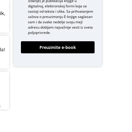
izdanje) je publikacija knjige u
digitalnoj, elektronskoj formi koja se
sastoji od teksta i slika. Sa prihvatanjem
ik,
uslova o
preuzimanju E-knjige
saglasan
sam i da svake nedelje svoju mejl
adresu dobijam najvažnije vesti iz sveta
poljoprivrede.
Preuzmite e-book
a!
6
6