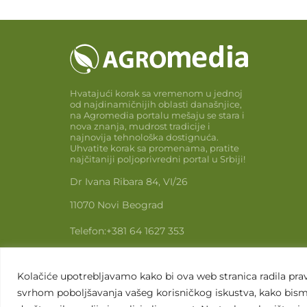
Hvatajući korak sa vremenom u jednoj
od najdinamičnijih oblasti današnjice,
na Agromedia portalu mešaju se stara i
nova znanja, mudrost tradicije i
najnovija tehnološka dostignuća.
Uhvatite korak sa promenama, pratite
najčitaniji poljoprivredni portal u Srbiji!
Dr Ivana Ribara 84, VI/26
11070 Novi Beograd
Telefon:
+381 64 1627 353
Email:
info@agromedia.rs
Kolačiće upotrebljavamo kako bi ova web stranica radila pravi
www.agromedia.rs
svrhom poboljšavanja vašeg korisničkog iskustva, kako bismo