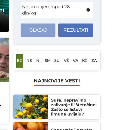
Ne prodajem ispod 28
om
din/kg
e
GLASAJ
REZULTATI
BG
NS
NI
SM
SU
VŠ
VA
KG
ZA
NAJNOVIJE VESTI
8
Suša, nepravilno
zalivanje ili štetočine:
ci
Zašto se listovi
limuna uvijaju?