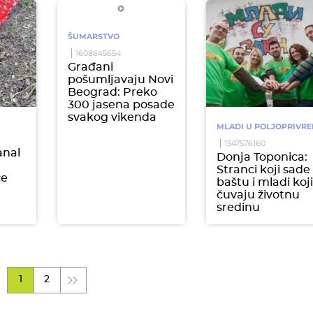
ŠUMARSTVO
1608645654
Građani
pošumljavaju Novi
Beograd: Preko
300 jasena posade
svakog vikenda
MLADI U POLJOPRIVRE
1547576160
anal
Donja Toponica:
Stranci koji sade
če
baštu i mladi koj
čuvaju životnu
sredinu
1
2