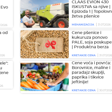
CLAAS EVION 430
ISKUSTVA sa njive |
 Evo
Epizoda 1 | Topolovn
žetva pšenice
MEHANIZACIJA
31.07.2026
/2026
a od
Cene pšenice i
kukuruza ponovo
PALE, soja poskupel
| Produktna berza
2026
KRETANJE CENA
31.07.202
Cene voća i povrća:
ele":
Borovnice, maline i
 u
paradajz skuplji,
jene
paprika i tikvice
jeftinije!
026
KRETANJE CENA
30.07.202