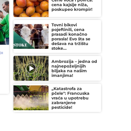
Cene voća i povrća:
cena kajsije niža,
poskupeo krompir!
Tovni bikovi
pojeftinili, cena
prasadi konačno
porasla! Evo šta se
dešava na tržištu
stoke...
DI
Ambrozija – jedna od
najnepoželjnijih
biljaka na našim
imanjima!
i
„Katastrofa za
pčele": Francuska
vraća u upotrebu
zabranjene
pesticide!