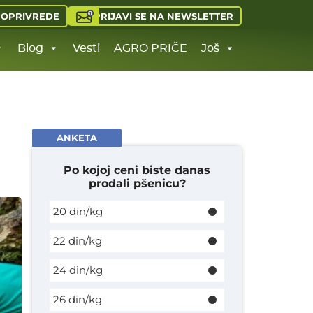
PRIJAVI SE NA NEWSLETTER
JOPRIVREDE
Blog
Vesti
AGRO PRIČE
Još
ANKETA
Po kojoj ceni biste danas
prodali pšenicu?
20 din/kg
22 din/kg
24 din/kg
26 din/kg