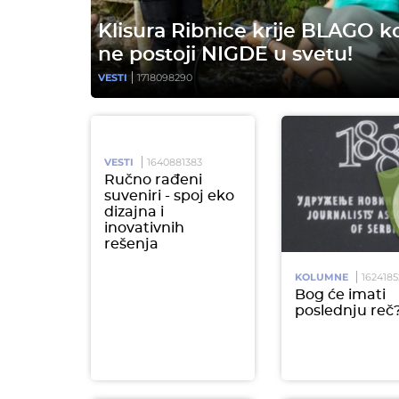
Klisura Ribnice krije BLAGO k
ne postoji NIGDE u svetu!
VESTI
1718098290
VESTI
1640881383
Ručno rađeni
suveniri - spoj eko
dizajna i
inovativnih
rešenja
KOLUMNE
1624185
Bog će imati
poslednju reč?