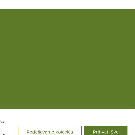
 sa
Podešavanje kolaćiča
Prihvati Sve