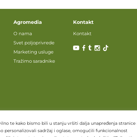
Agromedia
Kontakt
O nama
Kontakt
Svet poljoprivrede
Marketing usluge
Tražimo saradnike
lno te kako bismo bili u stanju vršiti dalja unapređenja stranice
 personalizovali sadržaj i oglase, omogućili funkcionalnost