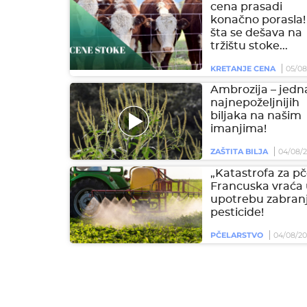
cena prasadi
konačno porasla!
šta se dešava na
tržištu stoke...
KRETANJE CENA
05/08
Ambrozija – jedn
najnepoželjnijih
biljaka na našim
imanjima!
ZAŠTITA BILJA
04/08/
„Katastrofa za pč
Francuska vraća
upotrebu zabran
pesticide!
PČELARSTVO
04/08/2