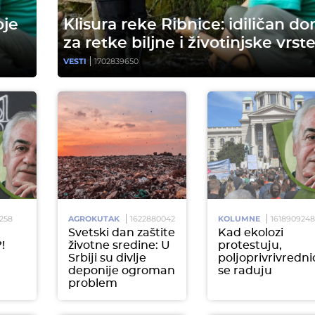
oje
Klisura reke Ribnice: idiličan d
za retke biljne i životinjske vrst
VESTI
1702839650
258
AGROKUTAK
1622880042
KOLUMNE
161890924
Svetski dan zaštite
Kad ekolozi
!
životne sredine: U
protestuju,
Srbiji su divlje
poljoprivrivredni
deponije ogroman
se raduju
problem