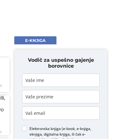
E-KNJIGA
Vodič za uspešno gajenje
borovnice
26
li,
vo
Elektronska knjiga (e-book, e-knjiga,
6
eknjiga, digitalna knjiga, ili čak e-