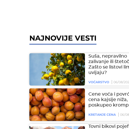
NAJNOVIJE VESTI
Suša, nepravilno
zalivanje ili šteto
Zašto se listovi l
uvijaju?
VOĆARSTVO
06/08/20
Cene voća i povrć
cena kajsije niža,
poskupeo krompi
KRETANJE CENA
06/08
Tovni bikovi pojeft