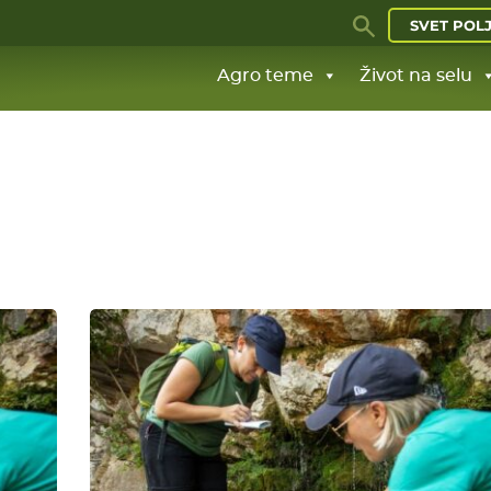
SVET POL
Agro teme
Život na selu