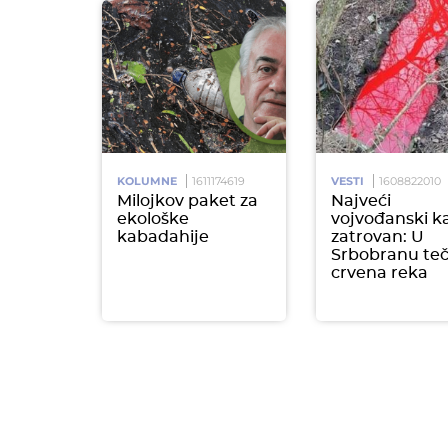
KOLUMNE
1611174619
VESTI
1608822010
Milojkov paket za
Najveći
ekološke
vojvođanski k
kabadahije
zatrovan: U
Srbobranu te
crvena reka