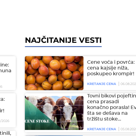
NAJČITANIJE VESTI
Cene voća i povrća:
čine:
cena kajsije niža,
imuna
poskupeo krompir!
KRETANJE CENA
06.08.20
26
Tovni bikovi pojeftini
a:
cena prasadi
konačno porasla! E
r!
šta se dešava na
tržištu stoke…
/2026
KRETANJE CENA
05.08.202
inili,