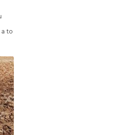
u
 a to