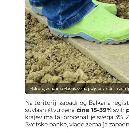
Mali broj žena ima vlasništvo na poljoprivrednim zeml
Na teritoriji zapadnog Balkana regist
suvlasništvu žena
čine 15-39%
svih
krajevima taj procenat je svega 3%.
Svetske banke, vlade zemalja zapad