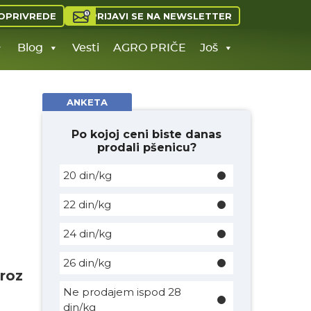
PRIJAVI SE NA NEWSLETTER
OPRIVREDE
Blog
Vesti
AGRO PRIČE
Još
ANKETA
Po kojoj ceni biste danas
prodali pšenicu?
20 din/kg
22 din/kg
24 din/kg
26 din/kg
kroz
Ne prodajem ispod 28
din/kg