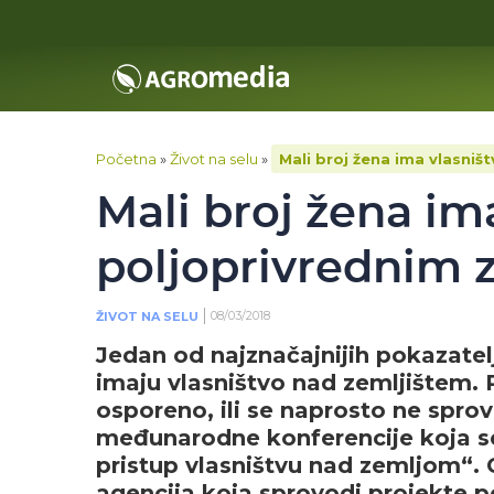
Početna
»
Život na selu
»
Mali broj žena ima vlasniš
Mali broj žena im
poljoprivrednim 
08/03/2018
ŽIVOT NA SELU
Jedan od najznačajnijih pokazatel
imaju vlasništvo nad zemljištem. 
osporeno, ili se naprosto ne sprov
međunarodne konferencije koja se 
pristup vlasništvu nad zemljom“. 
agencija koja sprovodi projekte 