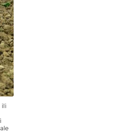
ili
i
ale