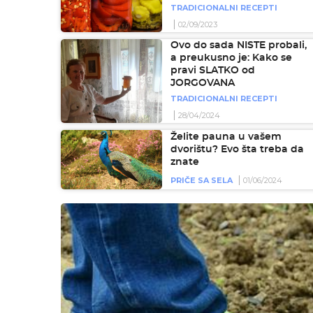
TRADICIONALNI RECEPTI
02/09/2023
Ovo do sada NISTE probali,
a preukusno je: Kako se
pravi SLATKO od
JORGOVANA
TRADICIONALNI RECEPTI
28/04/2024
Želite pauna u vašem
dvorištu? Evo šta treba da
znate
PRIČE SA SELA
01/06/2024