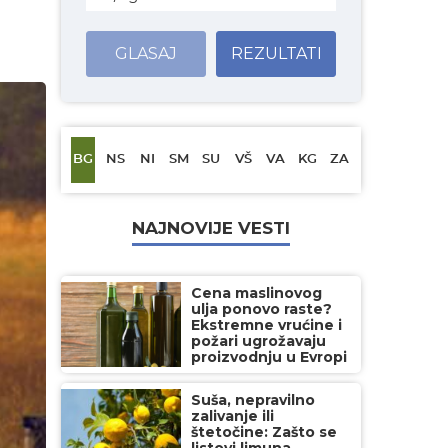
GLASAJ
REZULTATI
BG
NS
NI
SM
SU
VŠ
VA
KG
ZA
NAJNOVIJE VESTI
Cena maslinovog
ulja ponovo raste?
Ekstremne vrućine i
požari ugrožavaju
proizvodnju u Evropi
Suša, nepravilno
zalivanje ili
štetočine: Zašto se