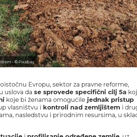
jištem - © Pixabay
goistočnu Evropu, sektor za pravne reforme,
u uslova da
se sprovede specifični cilj 5a
koj
mi
koje bi ženama omogućile
jednak pristup
tup vlasništvu i
kontroli nad zemljištem
i dr
ama, nasledstvu i prirodnim resursima, u skla
tuacije
i
profilisanje određene zemlje
, uz