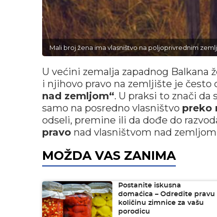
Mali broj žena ima vlasništvo na poljoprivrednim zeml
U većini zemalja zapadnog Balkana 
i njihovo pravo na zemljište je često
nad zemljom“
. U praksi to znači d
samo na posredno vlasništvo
preko 
odseli, premine ili da dođe do razvoda
pravo
nad vlasništvom nad zemljom
MOŽDA VAS ZANIMA
Postanite iskusna
domaćica – Odredite pravu
količinu zimnice za vašu
porodicu