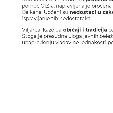
pomoć GIZ-a, napravljena je procen
Balkana. Uočeni su
nedostaci u za
ispravljanje tih nedostataka.
Viljareal kaže da
običaji i tradicija
če
Stoga je presudna uloga javnih beležn
unapređenju vladavine jednakosti po