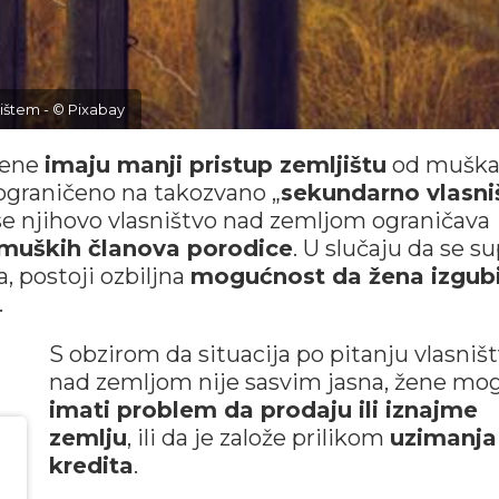
jištem - © Pixabay
žene
imaju manji pristup zemljištu
od muška
 ograničeno na takozvano „
sekundarno vlasni
a se njihovo vlasništvo nad zemljom ograničava
muških članova porodice
. U slučaju da se s
, postoji ozbiljna
mogućnost da žena izgub
.
S obzirom da situacija po pitanju vlasniš
nad zemljom nije sasvim jasna, žene mo
imati problem da prodaju ili iznajme
zemlju
, ili da je založe prilikom
uzimanja
kredita
.