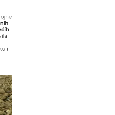
m
rojne
nih
ećih
vila
ku i