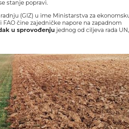
se stanje popravi.
aradnju (GIZ) u ime Ministarstva za ekonomsk
e i FAO čine zajedničke napore na zapadnom
dak u sprovođenju
jednog od ciljeva rada UN,