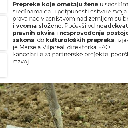
Prepreke koje ometaju žene
u seoski
sredinama da u potpunosti ostvare svoja
prava nad vlasništvom nad zemljom su b
i
veoma složene
. Počevši od
neadekvat
pravnih okvira
i
nesprovođenja postoj
zakona
, do
kulturoloških prepreka
, izja
je Marsela Viljareal, direktorka FAO
kancelarije za partnerske projekte, podrš
razvoj.