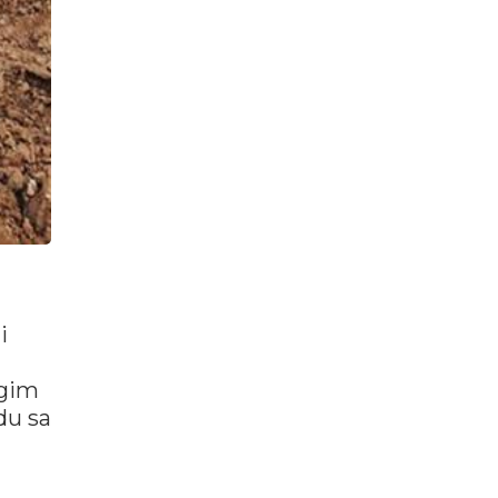
i
ugim
du sa