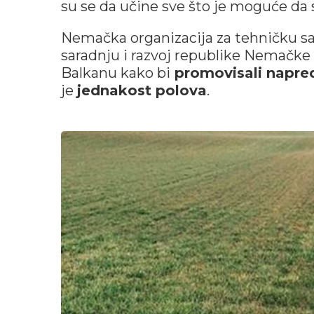
su se da učine sve što je moguće da 
Nemačka organizacija za tehničku s
saradnju i razvoj republike Nemačk
Balkanu kako bi
promovisali napre
je
jednakost polova
.