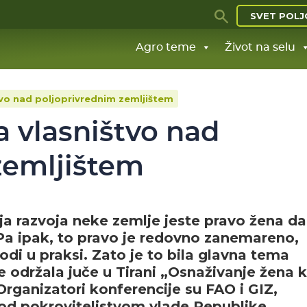
SVET POLJ
Agro teme
Život na selu
tvo nad poljoprivrednim zemljištem
a vlasništvo nad
zemljištem
ja razvoja neke zemlje jeste pravo žena da
Pa ipak, to pravo je redovno zanemareno,
odi u praksi. Zato je to bila glavna tema
održala juče u Tirani „Osnaživanje žena 
Organizatori konferencije su FAO i GIZ,
pod pokroviteljstvom vlade Republike