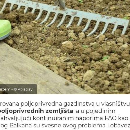
jištem - © Pixabay
rovana poljoprivredna gazdinstva u vlasništvu 
poljoprivrednih zemljišta
, a u pojedinim
 Zahvaljujući kontinuiranim naporima FAO kao 
nog Balkana su svesne ovog problema i obavez