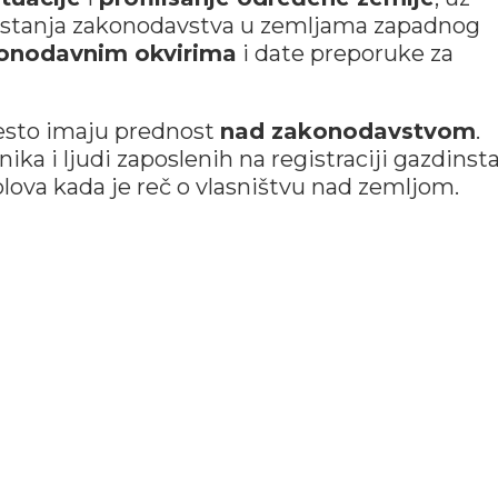
a stanja zakonodavstva u zemljama zapadnog
konodavnim okvirima
i date preporuke za
sto imaju prednost
nad zakonodavstvom
.
ika i ljudi zaposlenih na registraciji gazdinst
lova kada je reč o vlasništvu nad zemljom.