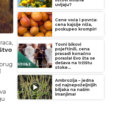
listovi limuna
uvijaju?
Cene voća i povrća:
cena kajsije niža,
poskupeo krompir!
raca,
Tovni bikovi
štvo
pojeftinili, cena
prasadi konačno
porasla! Evo šta se
dešava na tržištu
uprug
stoke...
i
Ambrozija – jedna
od najnepoželjnijih
biljaka na našim
tva
imanjima!
gu