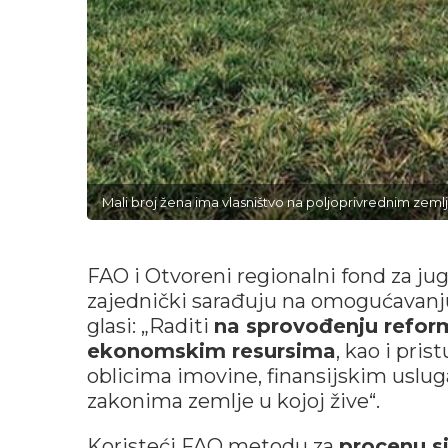
Mali broj žena ima vlasništvo na poljoprivrednim zeml
FAO i Otvoreni regionalni fond za ju
zajednički sarađuju na omogućavanj
glasi: „Raditi
na sprovođenju refor
ekonomskim resursima
, kao i pris
oblicima imovine, finansijskim uslug
zakonima zemlje u kojoj žive“.
Koristeći FAO metodu za
procenu si