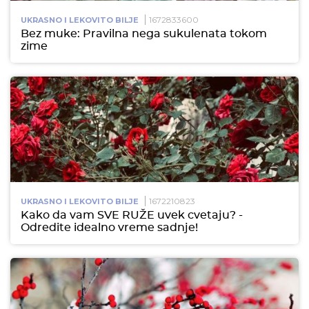
1672833600
UKRASNO I LEKOVITO BILJE
Bez muke: Pravilna nega sukulenata tokom
zime
1672210823
UKRASNO I LEKOVITO BILJE
Kako da vam SVE RUŽE uvek cvetaju? -
Odredite idealno vreme sadnje!