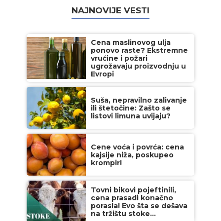
NAJNOVIJE VESTI
Cena maslinovog ulja
ponovo raste? Ekstremne
vrućine i požari
ugrožavaju proizvodnju u
Evropi
Suša, nepravilno zalivanje
ili štetočine: Zašto se
listovi limuna uvijaju?
Cene voća i povrća: cena
kajsije niža, poskupeo
krompir!
Tovni bikovi pojeftinili,
cena prasadi konačno
porasla! Evo šta se dešava
na tržištu stoke...