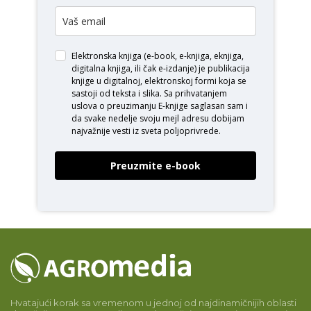
Elektronska knjiga (e-book, e-knjiga, eknjiga,
digitalna knjiga, ili čak e-izdanje) je publikacija
knjige u digitalnoj, elektronskoj formi koja se
sastoji od teksta i slika. Sa prihvatanjem
uslova o
preuzimanju E-knjige
saglasan sam i
da svake nedelje svoju mejl adresu dobijam
najvažnije vesti iz sveta poljoprivrede.
Preuzmite e-book
Hvatajući korak sa vremenom u jednoj od najdinamičnijih oblasti