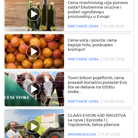
Cena maslinovog ulja ponovo
raste? Ekstremne vrućine i
požari ugrožavaju
proizvodnju u Evropi
07.08.2026
KRETANJE CENA
Cene voća i povrća: cena
kajsije niža, poskupeo
krompir!
06.08.2026
KRETANJE CENA
Tovni bikovi pojeftinili, cena
prasadi konačno porasla! Evo
šta se dešava na tržištu
stoke…
05.08.2026
KRETANJE CENA
CLAAS EVION 430 ISKUSTVA
sa njive | Epizoda 1 |
Topolovnik, žetva pšenice
31.07.2026
MEHANIZACIJA