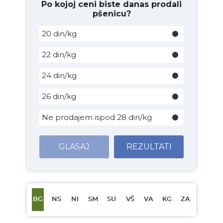
Po kojoj ceni biste danas prodali
pšenicu?
20 din/kg
22 din/kg
24 din/kg
26 din/kg
Ne prodajem ispod 28 din/kg
GLASAJ
REZULTATI
BG
NS
NI
SM
SU
VŠ
VA
KG
ZA