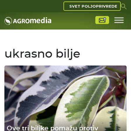
SVET POLJOPRIVREDE
ukrasno bilje
Ove tri biljke pomažu protiv