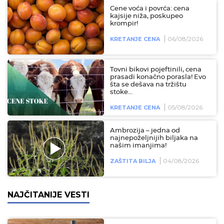
Cene voća i povrća: cena
kajsije niža, poskupeo
krompir!
06/08/2026
KRETANJE CENA
Tovni bikovi pojeftinili, cena
prasadi konačno porasla! Evo
šta se dešava na tržištu
stoke...
05/08/2026
KRETANJE CENA
Ambrozija – jedna od
najnepoželjnijih biljaka na
našim imanjima!
04/08/2026
ZAŠTITA BILJA
NAJČITANIJE VESTI