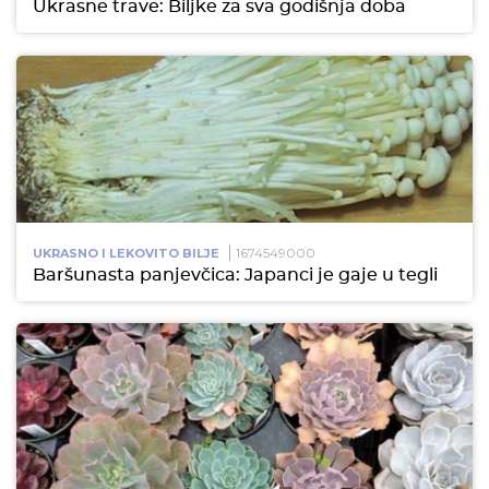
Ukrasne trave: Biljke za sva godišnja doba
1674549000
UKRASNO I LEKOVITO BILJE
Baršunasta panjevčica: Japanci je gaje u tegli