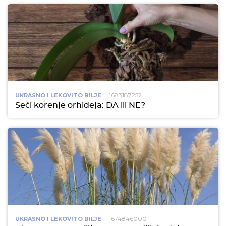
1683187252
UKRASNO I LEKOVITO BILJE
Seći korenje orhideja: DA ili NE?
1674846000
UKRASNO I LEKOVITO BILJE