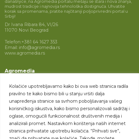
današnjice, na Agromedia portalu mešaju se stara i nova znanja,
mudrost tradicije i najnovija tehnološka dostignuća. Uhvatite
korak sa promenama, pratite najčitaniji poljoprivredni portal u
Srbiji!
Dr Ivana Ribara 84, VI/26
11070 Novi Beograd
Telefon:
+381 64 1627 353
Email:
info@agromedia.rs
www.agromedia.rs
Agromedia
O nama
Kolačiće upotrebljavamo kako bi ova web stranica radila
Svet poljoprivrede
pravilno te kako bismo bili u stanju vršiti dalja
Marketing usluge
unapređenja stranice sa svrhom poboljšavanja vašeg
korisničkog iskustva, kako bismo personalizovali sadržaj i
Tražimo saradnike
oglase, omogućili funkcionalnost društvenih medija i
analizirali promet. Nastavkom korištenja naših internet
Kontakt
stranica prihvatate upotrebu kolačića. “Prihvati sve”,
znači da prihvatate sve kolačiće. Takođe, možete