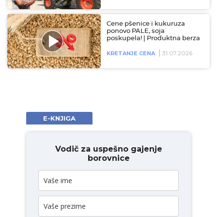
Cene pšenice i kukuruza
ponovo PALE, soja
poskupela! | Produktna berza
31.07.2026
KRETANJE CENA
E-KNJIGA
Vodič za uspešno gajenje
borovnice