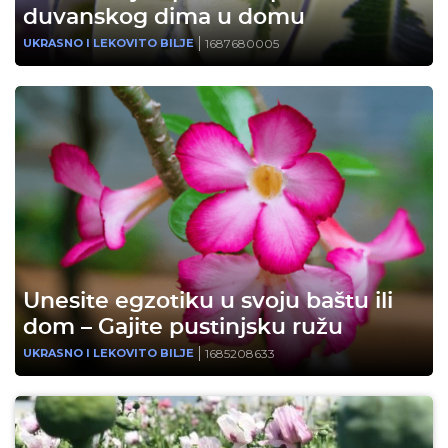
duvanskog dima u domu
1687680005
UKRASNO I LEKOVITO BILJE
Unesite egzotiku u svoju baštu ili
dom – Gajite pustinjsku ružu
1685208633
UKRASNO I LEKOVITO BILJE