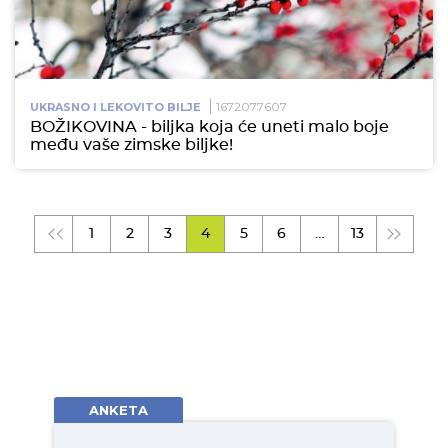
1672077607
UKRASNO I LEKOVITO BILJE
BOŽIKOVINA - biljka koja će uneti malo boje
među vaše zimske biljke!
1
2
3
4
5
6
…
13
ANKETA