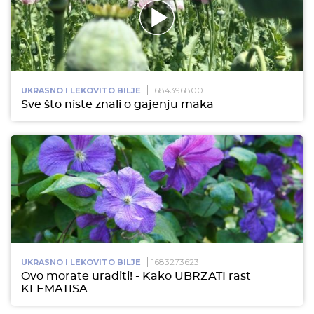
1684396800
UKRASNO I LEKOVITO BILJE
Sve što niste znali o gajenju maka
1683273623
UKRASNO I LEKOVITO BILJE
Ovo morate uraditi! - Kako UBRZATI rast
KLEMATISA