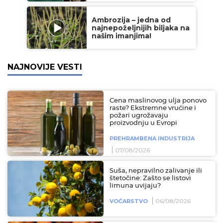
Ambrozija – jedna od
najnepoželjnijih biljaka na
našim imanjima!
NAJNOVIJE VESTI
Cena maslinovog ulja ponovo
raste? Ekstremne vrućine i
požari ugrožavaju
proizvodnju u Evropi
PREHRAMBENA INDUSTRIJA
07/08/2026
Suša, nepravilno zalivanje ili
štetočine: Zašto se listovi
limuna uvijaju?
06/08/2026
VOĆARSTVO