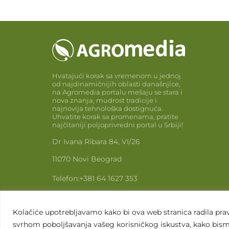
Hvatajući korak sa vremenom u jednoj
od najdinamičnijih oblasti današnjice,
na Agromedia portalu mešaju se stara i
nova znanja, mudrost tradicije i
najnovija tehnološka dostignuća.
Uhvatite korak sa promenama, pratite
najčitaniji poljoprivredni portal u Srbiji!
Dr Ivana Ribara 84, VI/26
11070 Novi Beograd
Telefon:
+381 64 1627 353
Email:
info@agromedia.rs
Kolačiće upotrebljavamo kako bi ova web stranica radila pravi
www.agromedia.rs
svrhom poboljšavanja vašeg korisničkog iskustva, kako bismo