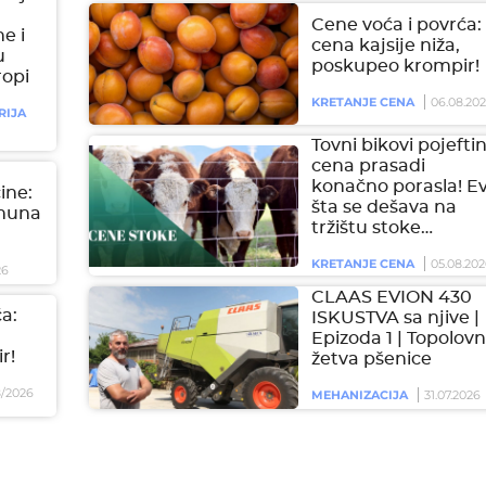
Cene voća i povrća:
e i
cena kajsije niža,
u
poskupeo krompir!
ropi
KRETANJE CENA
06.08.20
RIJA
Tovni bikovi pojeftini
cena prasadi
konačno porasla! E
čine:
šta se dešava na
imuna
tržištu stoke…
KRETANJE CENA
05.08.202
26
CLAAS EVION 430
a:
ISKUSTVA sa njive |
Epizoda 1 | Topolovn
r!
žetva pšenice
/2026
MEHANIZACIJA
31.07.2026