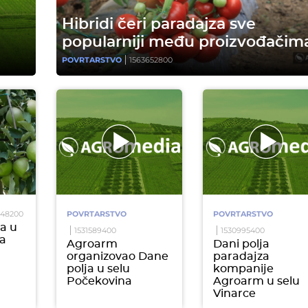
Hibridi čeri paradajza sve
popularniji među proizvođačim
POVRTARSTVO
1563652800
448200
POVRTARSTVO
POVRTARSTVO
a u
1531589400
1530995400
a
Agroarm
Dani polja
organizovao Dane
paradajza
polja u selu
kompanije
Počekovina
Agroarm u selu
Vinarce