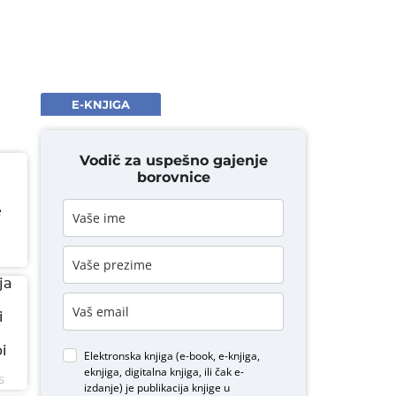
E-KNJIGA
Vodič za uspešno gajenje
borovnice
e
ja
i
i
Elektronska knjiga (e-book, e-knjiga,
eknjiga, digitalna knjiga, ili čak e-
6
izdanje) je publikacija knjige u