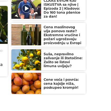
CLAAS EVION 430
ISKUSTVA sa njive |
Epizoda 2 | Kladovo:
Do 160 tona pšenice
za dan!
Cena maslinovog
ulja ponovo raste?
Ekstremne vrućine i
požari ugrožavaju
proizvodnju u Evropi
00
Suša, nepravilno
zalivanje ili štetočine:
Zašto se listovi
la
limuna uvijaju?
Cene voća i povrća:
cena kajsije niža,
poskupeo krompir!