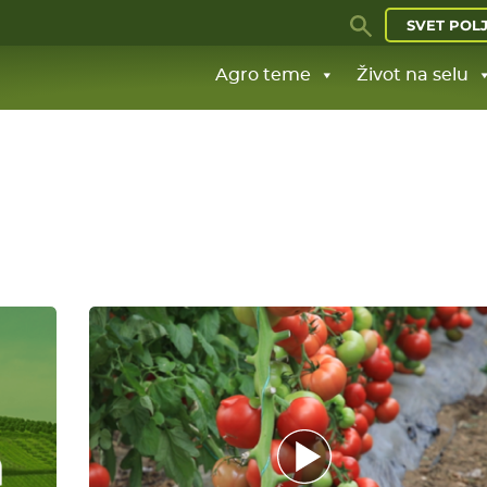
SVET POL
Agro teme
Život na selu