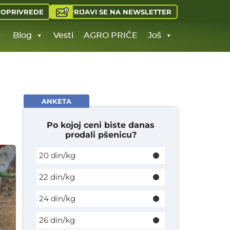
PRIJAVI SE NA NEWSLETTER
JOPRIVREDE
Blog
Vesti
AGRO PRIČE
Još
ANKETA
Po kojoj ceni biste danas
prodali pšenicu?
20 din/kg
22 din/kg
24 din/kg
26 din/kg