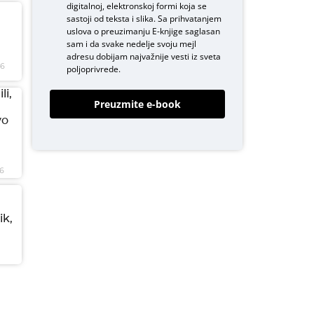
digitalnoj, elektronskoj formi koja se
sastoji od teksta i slika. Sa prihvatanjem
uslova o
preuzimanju E-knjige
saglasan
sam i da svake nedelje svoju mejl
adresu dobijam najvažnije vesti iz sveta
26
poljoprivrede.
li,
Preuzmite e-book
vo
6
ik,