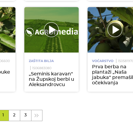
206600
ZAŠTITA BILJA
VOĆARSTVO
15058197
Prva berba na
1506883080
buke
plantaži „Naša
„Seminis karavan“
jabuka“ premaši
na Župskoj berbi u
očekivanja
Aleksandrovcu
1
2
3