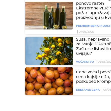
ponovo raste?
Ekstremne vrućin
požari ugrožavaj
proizvodnju u Ev
PREHRAMBENA INDUST
07/08/2026
Suša, nepravilno
zalivanje ili šteto
Zašto se listovi l
uvijaju?
VOĆARSTVO
06/08/20
Cene voća i povrć
cena kajsije niža,
poskupeo krompi
KRETANJE CENA
06/08