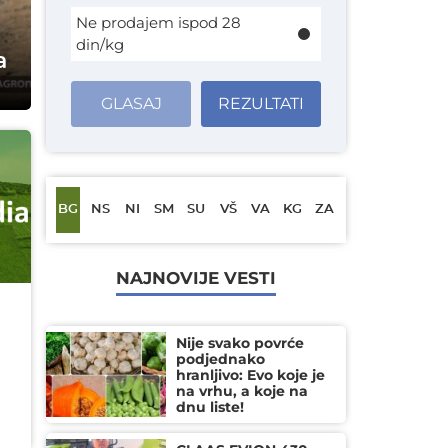
Ne prodajem ispod 28
din/kg
a
GLASAJ
REZULTATI
BG
NS
NI
SM
SU
VŠ
VA
KG
ZA
NAJNOVIJE VESTI
Nije svako povrće
podjednako
hranljivo: Evo koje je
na vrhu, a koje na
dnu liste!