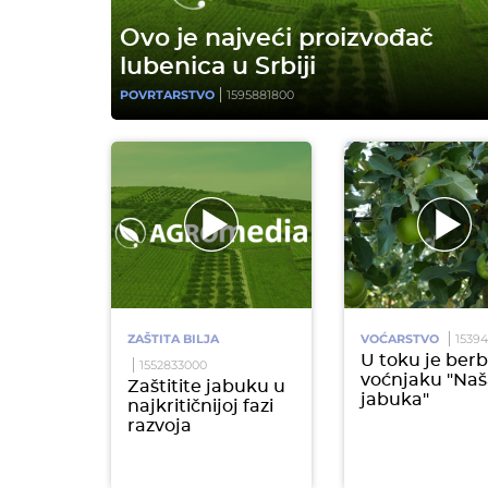
Ovo je najveći proizvođač
lubenica u Srbiji
POVRTARSTVO
1595881800
ZAŠTITA BILJA
VOĆARSTVO
1539
U toku je berb
1552833000
voćnjaku "Naš
Zaštitite jabuku u
jabuka"
najkritičnijoj fazi
razvoja