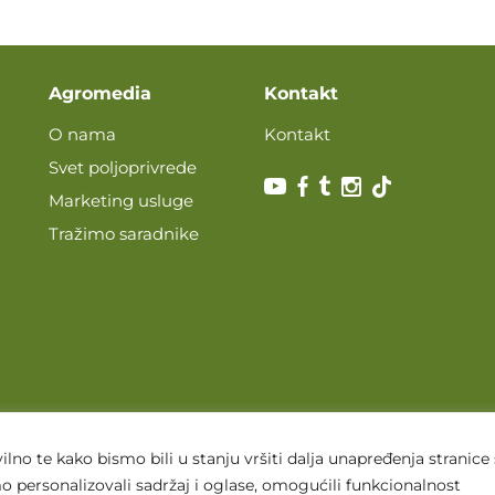
Agromedia
Kontakt
O nama
Kontakt
Svet poljoprivrede
Marketing usluge
Tražimo saradnike
lno te kako bismo bili u stanju vršiti dalja unapređenja stranice
 personalizovali sadržaj i oglase, omogućili funkcionalnost