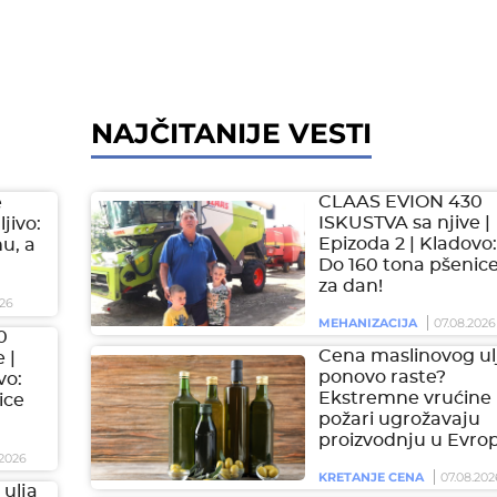
NAJČITANIJE VESTI
CLAAS EVION 430
e
ISKUSTVA sa njive |
jivo:
Epizoda 2 | Kladovo:
hu, a
Do 160 tona pšenic
za dan!
26
MEHANIZACIJA
07.08.2026
0
Cena maslinovog ul
 |
ponovo raste?
vo:
Ekstremne vrućine 
ice
požari ugrožavaju
proizvodnju u Evrop
2026
KRETANJE CENA
07.08.202
ulja