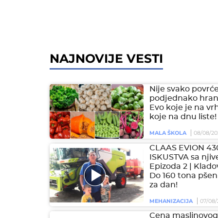
NAJNOVIJE VESTI
Nije svako povrć
podjednako hranl
Evo koje je na vr
koje na dnu liste!
MALA ŠKOLA
08/08/20
CLAAS EVION 43
ISKUSTVA sa njive
Epizoda 2 | Klado
Do 160 tona pšen
za dan!
MEHANIZACIJA
07/08/
Cena maslinovog 