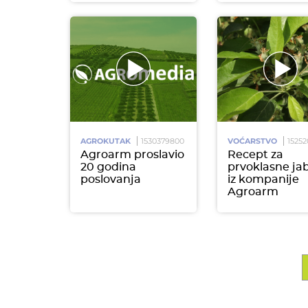
AGROKUTAK
1530379800
VOĆARSTVO
1525
Agroarm proslavio
Recept za
20 godina
prvoklasne ja
poslovanja
iz kompanije
Agroarm