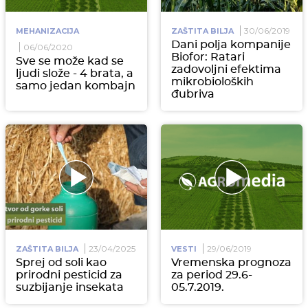
30/06/2019
MEHANIZACIJA
ZAŠTITA BILJA
Dani polja kompanije
06/06/2020
Biofor: Ratari
Sve se može kad se
zadovoljni efektima
ljudi slože - 4 brata, a
mikrobioloških
samo jedan kombajn
đubriva
23/04/2025
29/06/2019
ZAŠTITA BILJA
VESTI
Sprej od soli kao
Vremenska prognoza
prirodni pesticid za
za period 29.6-
suzbijanje insekata
05.7.2019.