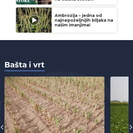
Ambrozija – jedna od
najnepoželjnijih biljaka na
našim imanjima!
Bašta i vrt