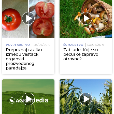
28/06/2019
30/06/2019
POVRTARSTVO
ŠUMARSTVO
Prepoznaj razliku:
Zablude: Koje su
između veštački i
pečurke zapravo
organski
otrovne?
proizvedenog
paradajza