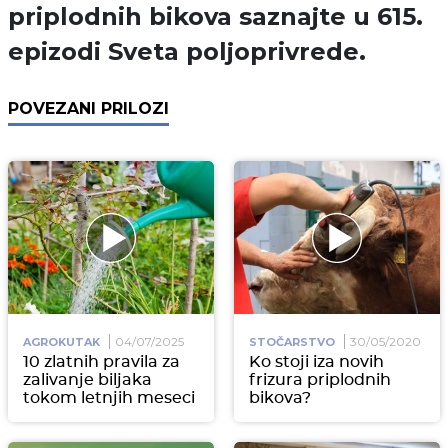
priplodnih bikova saznajte u 615.
epizodi Sveta poljoprivrede.
POVEZANI PRILOZI
04/07/2025
30/05/2020
AGROKUTAK
STOČARSTVO
10 zlatnih pravila za
Ko stoji iza novih
zalivanje biljaka
frizura priplodnih
tokom letnjih meseci
bikova?