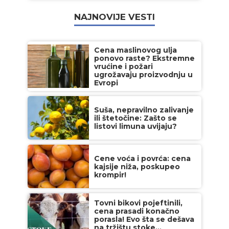
NAJNOVIJE VESTI
Cena maslinovog ulja
ponovo raste? Ekstremne
vrućine i požari
ugrožavaju proizvodnju u
Evropi
Suša, nepravilno zalivanje
ili štetočine: Zašto se
listovi limuna uvijaju?
Cene voća i povrća: cena
kajsije niža, poskupeo
krompir!
Tovni bikovi pojeftinili,
cena prasadi konačno
porasla! Evo šta se dešava
na tržištu stoke...