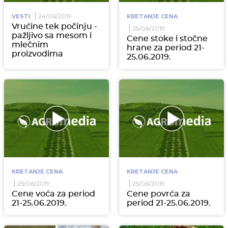
24/06/2019
VESTI
KRETANJE CENA
Vrućine tek počinju -
25/06/2019
pažljivo sa mesom i
Cene stoke i stočne
mlečnim
hrane za period 21-
proizvodima
25.06.2019.
KRETANJE CENA
KRETANJE CENA
25/06/2019
25/06/2019
Cene voća za period
Cene povrća za
21-25.06.2019.
period 21-25.06.2019.