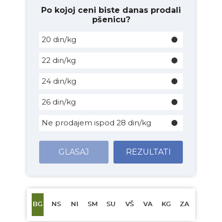
Po kojoj ceni biste danas prodali
pšenicu?
20 din/kg
22 din/kg
24 din/kg
26 din/kg
Ne prodajem ispod 28 din/kg
GLASAJ
REZULTATI
BG
NS
NI
SM
SU
VŠ
VA
KG
ZA