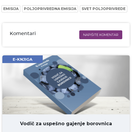
EMISIJA
POLJOPRIVREDNA EMISIJA
SVET POLJOPRIVREDE
Komentari
NAPIŠITE KOMENTAR
Ime i prezime* obavezno
Email* obavezno
E-KNJIGA
Komentar* obavezno
DODAJ KOMENTAR
Vodič za uspešno gajenje borovnica