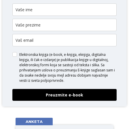
Elektronska knjiga (e-book, e-knjiga, eknjiga, digitalna
knjiga, ili čak e-izdanje) je publikacija knjige u digitalnoj,
elektronskoj formi koja se sastoji od teksta i slika. Sa
prihvatanjem uslova o
preuzimanju E-knjige
saglasan sam i
da svake nedelje svoju mejl adresu dobijam najvažnije
vesti iz sveta poljoprivrede.
Preuzmite e-book
ANKETA