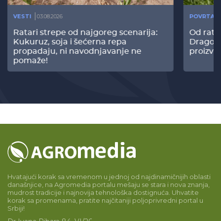
VESTI
03.08.2026
POVRTAR
Ratari strepe od najgoreg scenarija:
Od rata
Kukuruz, soja i šećerna repa
Dragomi
propadaju, ni navodnjavanje ne
proizvo
pomaže!
Hvatajući korak sa vremenom u jednoj od najdinamičnijih oblasti
današnjice, na Agromedia portalu mešaju se stara i nova znanja,
mudrost tradicije i najnovija tehnološka dostignuća. Uhvatite
korak sa promenama, pratite najčitaniji poljoprivredni portal u
Srbiji!