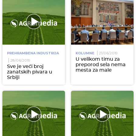
21/06/2019
PREHRAMBENA INDUSTRIJA
KOLUMNE
U velikom timu za
28/06/2019
preporod sela nema
Sve je veći broj
mesta za male
zanatskih pivara u
Srbiji