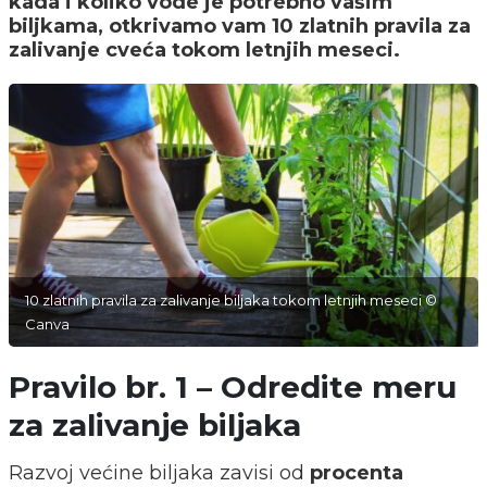
kada i koliko vode je potrebno vašim
biljkama, otkrivamo vam 10 zlatnih pravila za
zalivanje cveća tokom letnjih meseci.
10 zlatnih pravila za zalivanje biljaka tokom letnjih meseci ©
Canva
Pravilo br. 1 – Odredite meru
za zalivanje biljaka
Razvoj većine biljaka zavisi od
procenta