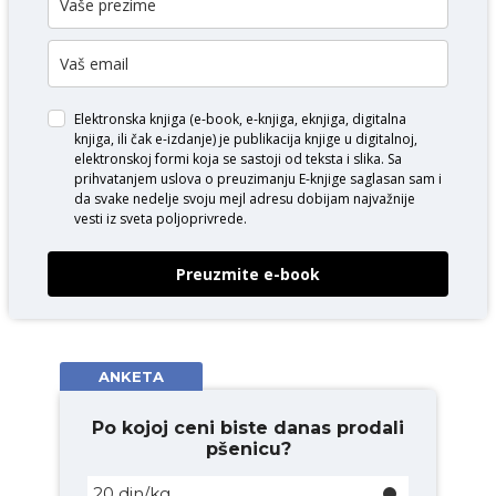
Elektronska knjiga (e-book, e-knjiga, eknjiga, digitalna
knjiga, ili čak e-izdanje) je publikacija knjige u digitalnoj,
elektronskoj formi koja se sastoji od teksta i slika. Sa
prihvatanjem uslova o
preuzimanju E-knjige
saglasan sam i
da svake nedelje svoju mejl adresu dobijam najvažnije
vesti iz sveta poljoprivrede.
Preuzmite e-book
ANKETA
Po kojoj ceni biste danas prodali
pšenicu?
20 din/kg