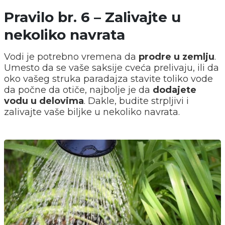
Pravilo br. 6 – Zalivajte u
nekoliko navrata
Vodi je potrebno vremena da
prodre u zemlju
.
Umesto da se vaše saksije cveća prelivaju, ili da
oko vašeg struka paradajza stavite toliko vode
da počne da otiče, najbolje je da
dodajete
vodu u delovima
. Dakle, budite strpljivi i
zalivajte vaše biljke u nekoliko navrata.