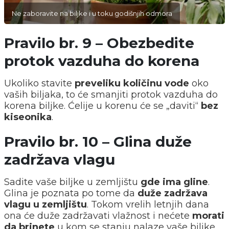
Ne zaboravite na biljke i u toku godišnjih odmora
Pravilo br. 9 – Obezbedite
protok vazduha do korena
Ukoliko stavite
preveliku količinu vode
oko
vaših biljaka, to će smanjiti protok vazduha do
korena biljke. Ćelije u korenu će se „daviti“
bez
kiseonika
.
Pravilo br. 10 – Glina duže
zadržava vlagu
Sadite vaše biljke u zemljištu
gde ima gline
.
Glina je poznata po tome da
duže zadržava
vlagu u zemljištu
. Tokom vrelih letnjih dana
ona će duže zadržavati vlažnost i nećete
morati
da brinete
u kom se stanju nalaze vaše biljke.