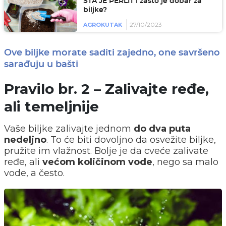
ŠTA JE PERLIT i zašto je dobar za
biljke?
27/10/2023
AGROKUTAK
Ove biljke morate saditi zajedno, one savršeno
sarađuju u bašti
Pravilo br. 2 – Zalivajte ređe,
ali temeljnije
Vaše biljke zalivajte jednom
do dva puta
nedeljno
. To će biti dovoljno da osvežite biljke,
pružite im vlažnost. Bolje je da cveće zalivate
ređe, ali
većom količinom vode
, nego sa malo
vode, a često.