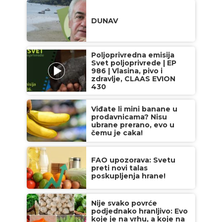
DUNAV
Poljoprivredna emisija
Svet poljoprivrede | EP
986 | Vlasina, pivo i
zdravlje, CLAAS EVION
430
Viđate li mini banane u
prodavnicama? Nisu
ubrane prerano, evo u
čemu je caka!
FAO upozorava: Svetu
preti novi talas
poskupljenja hrane!
Nije svako povrće
podjednako hranljivo: Evo
koje je na vrhu, a koje na