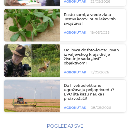
23/05/2026
AGROKUTAK
Rastu sami, a vrede zlata:
Jestivi korovi puni lekovitih
svojstava!
18/05/2026
AGROKUTAK
Od lovca do foto-lovca: Jovan
iz valjevskog kraja divlje
životinje sada „lovi”
objektivom!
15/05/2026
AGROKUTAK
Da li vetroelektrane
ugrožavaju poljoprivredu?
EVO šta kažu nauka i
proizvođači!
08/05/2026
AGROKUTAK
POGLEDAJ SVE