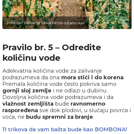
Prilikom zalivanja neka listovi ostanu suvi
Pravilo br. 5 – Odredite
količinu vode
Adekvatna količina vode za zalivanje
podrazumeva da ona
mora stići i do korena
.
Premala količina vode često pokriva samo
gornji sloj zemlje
i ne odlazi u dubinu.
Dovoljna količina vode podrazumeva i da
vlažnost zemljišta
bude
ravnomerno
raspoređena
sve dok plodovi, u slučaju povrća i
voća, ne
budu spremni za branje
.
11 trikova da vam bašta bude kao BOMBONA!