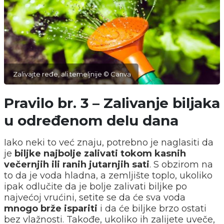
Zalivajte ređe, ali temeljnije © Canva
Pravilo br. 3 – Zalivanje biljaka
u određenom delu dana
Iako neki to već znaju, potrebno je naglasiti da
je
biljke najbolje zalivati tokom kasnih
večernjih ili ranih jutarnjih sati
. S obzirom na
to da je voda hladna, a zemljište toplo, ukoliko
ipak odlučite da je bolje zalivati biljke po
najvećoj vrućini, setite se da će sva voda
mnogo brže ispariti
i da će biljke brzo ostati
bez vlažnosti. Takođe, ukoliko ih zalijete uveče,