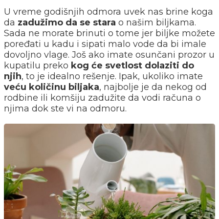
U vreme godišnjih odmora uvek nas brine koga
da
zadužimo da se stara
o našim biljkama.
Sada ne morate brinuti o tome jer biljke možete
poređati u kadu i sipati malo vode da bi imale
dovoljno vlage. Još ako imate osunčani prozor u
kupatilu preko
kog će svetlost dolaziti do
njih
, to je idealno rešenje. Ipak, ukoliko imate
veću količinu biljaka
, najbolje je da nekog od
rodbine ili komšiju zadužite da vodi računa o
njima dok ste vi na odmoru.