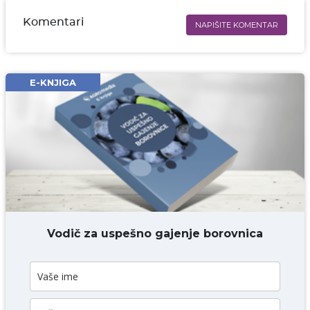
Komentari
NAPIŠITE KOMENTAR
Ime i prezime* obavezno
Email* obavezno
E-KNJIGA
Komentar* obavezno
DODAJ KOMENTAR
Vodič za uspešno gajenje borovnica