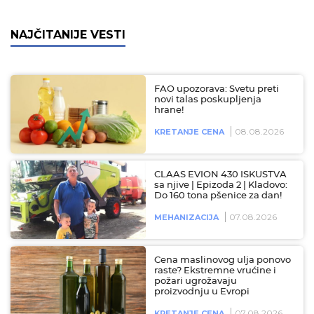
NAJČITANIJE VESTI
FAO upozorava: Svetu preti
novi talas poskupljenja
hrane!
08.08.2026
KRETANJE CENA
CLAAS EVION 430 ISKUSTVA
sa njive | Epizoda 2 | Kladovo:
Do 160 tona pšenice za dan!
07.08.2026
MEHANIZACIJA
Cena maslinovog ulja ponovo
raste? Ekstremne vrućine i
požari ugrožavaju
proizvodnju u Evropi
07.08.2026
KRETANJE CENA