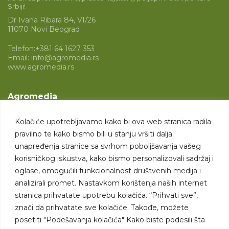
Srbiji!
Dr Ivana Ribara 84, VI/26
11070 Novi Beograd
Telefon:
+381 64 1627 353
Email:
info@agromedia.rs
www.agromedia.rs
Agromedia
O nama
Kolačiće upotrebljavamo kako bi ova web stranica radila
Svet poljoprivrede
pravilno te kako bismo bili u stanju vršiti dalja
Marketing usluge
unapređenja stranice sa svrhom poboljšavanja vašeg
korisničkog iskustva, kako bismo personalizovali sadržaj i
Tražimo saradnike
oglase, omogućili funkcionalnost društvenih medija i
analizirali promet. Nastavkom korištenja naših internet
Kontakt
stranica prihvatate upotrebu kolačića. “Prihvati sve”,
znači da prihvatate sve kolačiće. Takođe, možete
Kontakt
posetiti "Podešavanja kolačića" Kako biste podesili šta