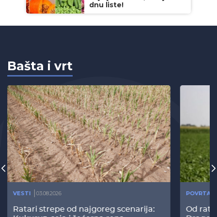
dnu liste!
Bašta i vrt
VESTI
03.08.2026
POVRTAR
Ratari strepe od najgoreg scenarija:
Od rata