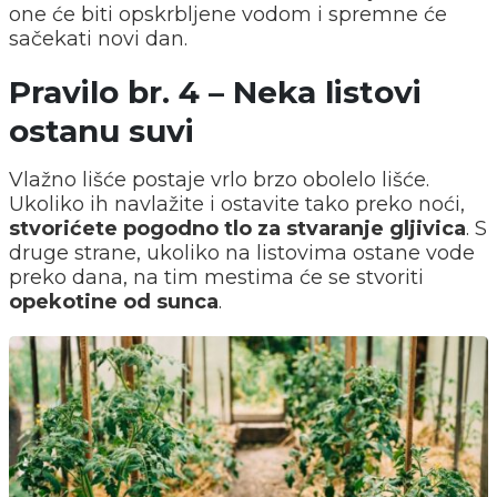
one će biti opskrbljene vodom i spremne će
sačekati novi dan.
Pravilo br. 4 – Neka listovi
ostanu suvi
Vlažno lišće postaje vrlo brzo obolelo lišće.
Ukoliko ih navlažite i ostavite tako preko noći,
stvorićete pogodno tlo
za stvaranje gljivica
. S
druge strane, ukoliko na listovima ostane vode
preko dana, na tim mestima će se stvoriti
opekotine od sunca
.