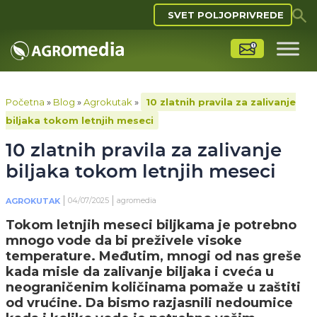
SVET POLJOPRIVREDE
Početna
»
Blog
»
Agrokutak
»
10 zlatnih pravila za zalivanje
biljaka tokom letnjih meseci
10 zlatnih pravila za zalivanje
biljaka tokom letnjih meseci
04/07/2025
agromedia
AGROKUTAK
Tokom letnjih meseci biljkama je potrebno
mnogo vode da bi preživele visoke
temperature. Međutim, mnogi od nas greše
kada misle da zalivanje biljaka i cveća u
neograničenim količinama pomaže u zaštiti
od vrućine. Da bismo razjasnili nedoumice