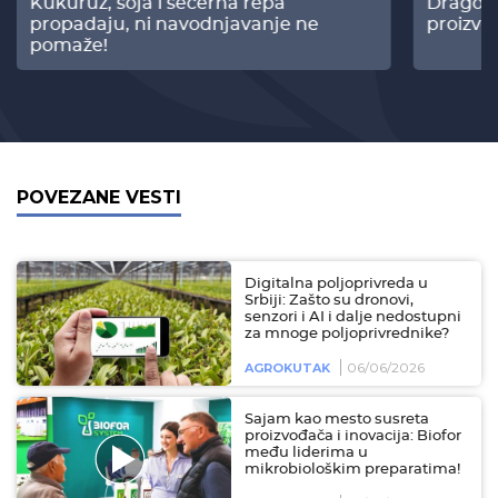
Kukuruz, soja i šećerna repa
Dragomi
propadaju, ni navodnjavanje ne
proizvo
pomaže!
POVEZANE VESTI
Digitalna poljoprivreda u
Srbiji: Zašto su dronovi,
senzori i AI i dalje nedostupni
za mnoge poljoprivrednike?
06/06/2026
AGROKUTAK
Sajam kao mesto susreta
proizvođača i inovacija: Biofor
među liderima u
mikrobiološkim preparatima!