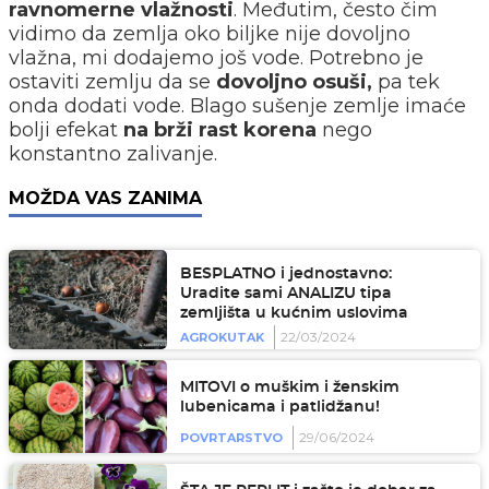
ravnomerne vlažnosti
. Međutim, često čim
vidimo da zemlja oko biljke nije dovoljno
vlažna, mi dodajemo još vode. Potrebno je
ostaviti zemlju da se
dovoljno osuši,
pa tek
onda dodati vode. Blago sušenje zemlje imaće
bolji efekat
na brži rast korena
nego
konstantno zalivanje.
MOŽDA VAS ZANIMA
BESPLATNO i jednostavno:
Uradite sami ANALIZU tipa
zemljišta u kućnim uslovima
22/03/2024
AGROKUTAK
MITOVI o muškim i ženskim
lubenicama i patlidžanu!
29/06/2024
POVRTARSTVO