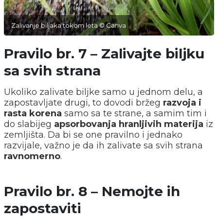
Zalivanje biljaka tokom leta © Canva
Pravilo br. 7 – Zalivajte biljku
sa svih strana
Ukoliko zalivate biljke samo u jednom delu, a
zapostavljate drugi, to dovodi bržeg
razvoja i
rasta korena
samo sa te strane, a samim tim i
do slabijeg
apsorbovanja hranljivih materija
iz
zemljišta. Da bi se one pravilno i jednako
razvijale, važno je da ih zalivate sa svih strana
ravnomerno
.
Pravilo br. 8 – Nemojte ih
zapostaviti