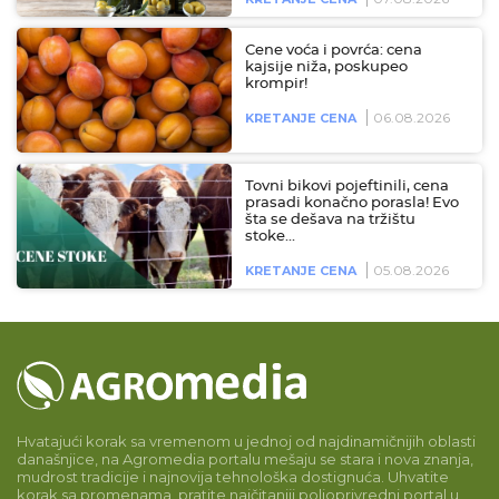
Cene voća i povrća: cena
kajsije niža, poskupeo
krompir!
06.08.2026
KRETANJE CENA
Tovni bikovi pojeftinili, cena
prasadi konačno porasla! Evo
šta se dešava na tržištu
stoke…
05.08.2026
KRETANJE CENA
Hvatajući korak sa vremenom u jednoj od najdinamičnijih oblasti
današnjice, na Agromedia portalu mešaju se stara i nova znanja,
mudrost tradicije i najnovija tehnološka dostignuća. Uhvatite
korak sa promenama, pratite najčitaniji poljoprivredni portal u