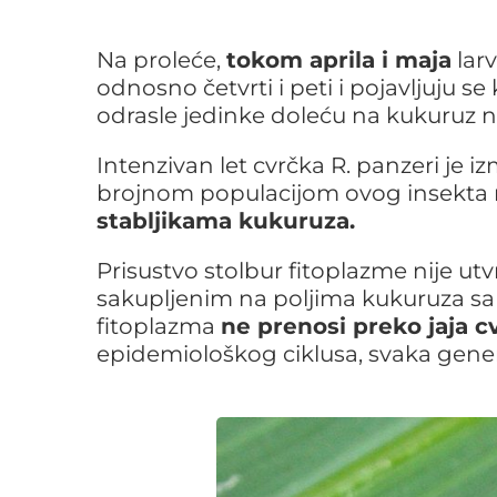
Na proleće,
tokom aprila i maja
larv
odnosno četvrti i peti i pojavljuju s
odrasle jedinke doleću na kukuruz 
Intenzivan let cvrčka R. panzeri je 
brojnom populacijom ovog insekta 
stabljikama kukuruza.
Prisustvo stolbur fitoplazme nije u
sakupljenim na poljima kukuruza sa
fitoplazma
ne prenosi preko jaja c
epidemiološkog ciklusa, svaka genera