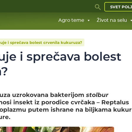
SVET POL
Agro teme
Život na selu
uje i sprečava bolest crvenila kukuruza?
je i sprečava bolest
a?
ruza uzrokovana bakterijom
stolbur
osi insekt iz porodice cvrčaka – Reptalus
itoplazmu putem ishrane na biljkama kukur
ure.