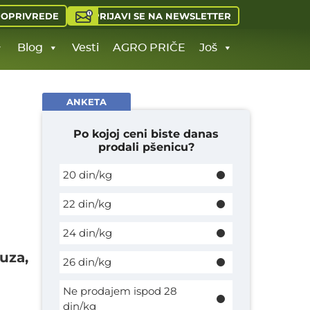
PRIJAVI SE NA NEWSLETTER
JOPRIVREDE
Blog
Vesti
AGRO PRIČE
Još
ANKETA
Po kojoj ceni biste danas
prodali pšenicu?
20 din/kg
22 din/kg
24 din/kg
uza,
26 din/kg
Ne prodajem ispod 28
din/kg