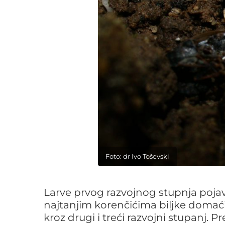
Foto: dr Ivo Toševski
Larve prvog razvojnog stupnja pojav
najtanjim korenčićima biljke domać
kroz drugi i treći razvojni stupanj.