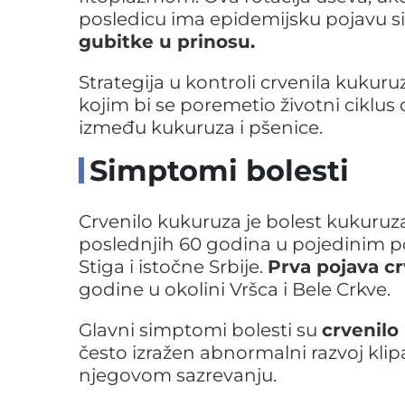
posledicu ima epidemijsku pojavu s
gubitke u prinosu.
Strategija u kontroli crvenila kukur
kojim bi se poremetio životni ciklus 
između kukuruza i pšenice.
Simptomi bolesti
Crvenilo kukuruza je bolest kukuruza
poslednjih 60 godina u pojedinim p
Stiga i istočne Srbije.
Prva pojava c
godine u okolini Vršca i Bele Crkve.
Glavni simptomi bolesti su
crvenilo 
često izražen abnormalni razvoj kl
njegovom sazrevanju.