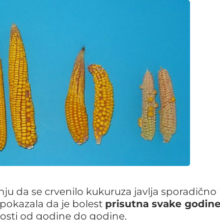
u da se crvenilo kukuruza javlja sporadično 
 pokazala da je bolest
prisutna svake godin
alosti od godine do godine.