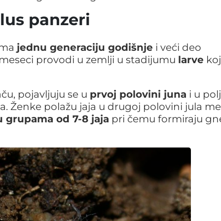
lus panzeri
 ima
jednu generaciju godišnje
i veći deo
 meseci provodi u zemlji u stadijumu
larve
koj
aču, pojavljuju se u
prvoj polovini juna
i u pol
la. Ženke polažu jaja u drugoj polovini jula m
u grupama od 7-8 jaja
pri čemu formiraju g