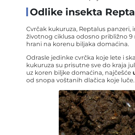
Odlike insekta Repta
Cvrčak kukuruza, Reptalus panzeri,
životnog ciklusa odosno približno 9
hrani na korenu biljaka domaćina.
Odrasle jedinke cvrčka koje lete i sk
kukuruza su prisutne sve do kraja ju
uz koren biljke domaćina, najčešće
od snopa voštanih dlačica koje luče.