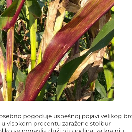
sebno pogoduje uspešnoj pojavi velikog br
su u visokom procentu zaražene stolbur
liko se ponavlja duži niz godina, za krajnju