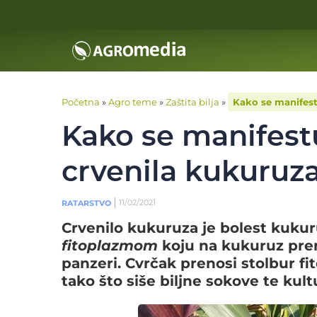
Početna
»
Agro teme
»
Zaštita bilja
»
Kako se manifest
Kako se manifestu
crvenila kukuruz
11/02/2021
RATARSTVO
Crvenilo kukuruza je bolest kuku
fitoplazmom
koju na kukuruz pren
panzeri. Cvrčak prenosi stolbur f
tako što siše biljne sokove te kult