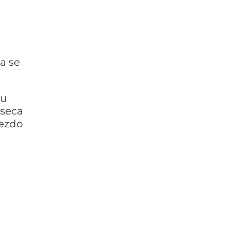
a se
ju
eseca
nezdo