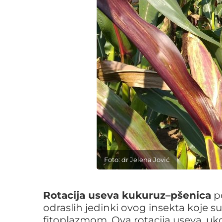
Foto: dr Jelena Jović
Rotacija useva kukuruz–pšenica
po
odraslih jedinki ovog insekta koje 
fitoplazmom. Ova rotacija useva, uko