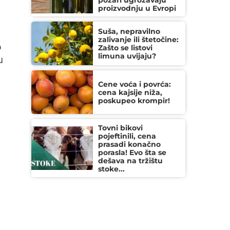
požari ugrožavaju
proizvodnju u Evropi
Suša, nepravilno
zalivanje ili štetočine:
p
Zašto se listovi
limuna uvijaju?
u
Cene voća i povrća:
cena kajsije niža,
poskupeo krompir!
u
Tovni bikovi
pojeftinili, cena
prasadi konačno
porasla! Evo šta se
dešava na tržištu
stoke...