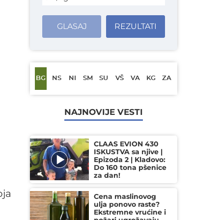
GLASAJ
REZULTATI
BG
NS
NI
SM
SU
VŠ
VA
KG
ZA
NAJNOVIJE VESTI
CLAAS EVION 430
ISKUSTVA sa njive |
Epizoda 2 | Kladovo:
Do 160 tona pšenice
za dan!
oja
Cena maslinovog
ulja ponovo raste?
Ekstremne vrućine i