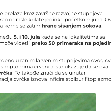
e prolaze kroz završne razvojne stupnjeve
e kao odrasle krilate jedinke početkom juna. O
na kome se zatim
hrane sisanjem sokova.
između
5. i 10. jula
kada se na lokalitetima sa
može videti i
preko 50 primeraka na pojedi
tvrđeno u ranim larvenim stupnjevima ovog c
 simptomima crvenila, što ukazuje da se ova
vrčka
. To takođe znači da se unutar
cija cvrčka iznova inficira stolbur fitoplazm