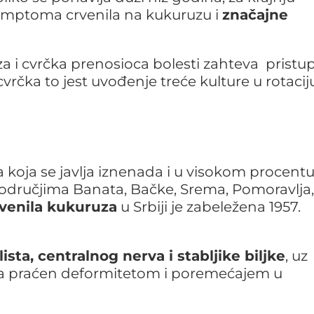
imptoma crvenila na kukuruzu i
značajne
uza i cvrčka prenosioca bolesti zahteva pristu
cvrčka to jest uvođenje treće kulture u rotacij
 koja se javlja iznenada i u visokom procent
odručjima Banata, Bačke, Srema, Pomoravlja,
rvenila kukuruza
u Srbiji je zabeležena 1957.
lista, centralnog nerva i stabljike biljke
, uz
ipa praćen deformitetom i poremećajem u