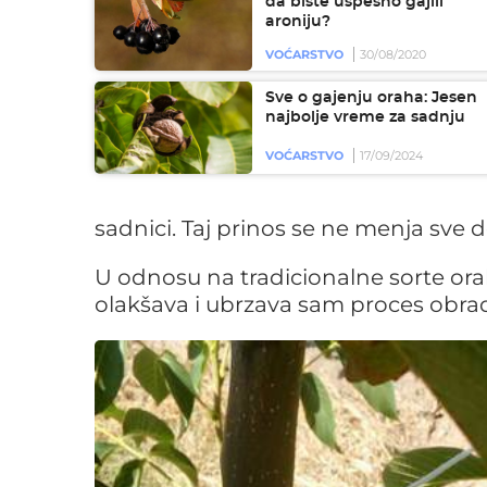
da biste uspešno gajili
aroniju?
VOĆARSTVO
30/08/2020
Sve o gajenju oraha: Jesen
najbolje vreme za sadnju
VOĆARSTVO
17/09/2024
sadnici. Taj prinos se ne menja sve
U odnosu na tradicionalne sorte orah
olakšava i ubrzava sam proces obra