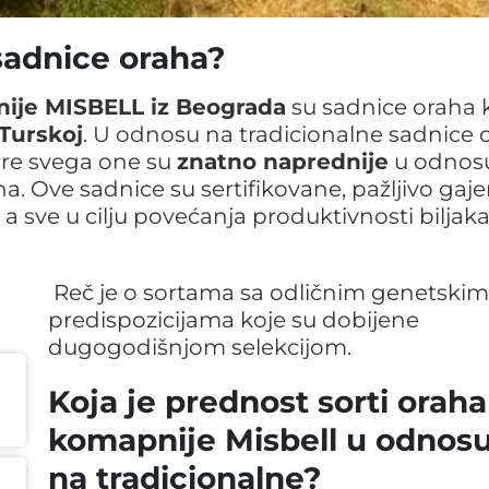
sadnice oraha?
ije MISBELL iz Beograda
su sadnice oraha 
Turskoj
. U odnosu na tradicionalne sadnice 
Pre svega one su
znatno naprednije
u odnos
. Ove sadnice su sertifikovane, pažljivo gaje
, a sve u cilju povećanja produktivnosti biljaka
Reč je o sortama sa odličnim genetskim
predispozicijama koje su dobijene
dugogodišnjom selekcijom.
Koja je prednost sorti oraha
komapnije
Misbell
u odnos
na tradicionalne?