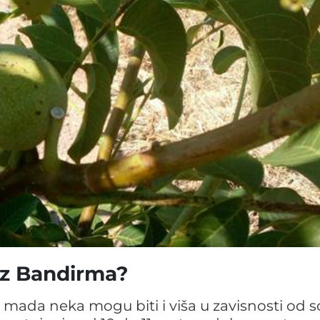
 iz Bandirma?
,
mada neka mogu biti i viša u zavisnosti od s