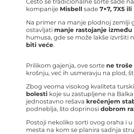
Često se tradicionalne sorte sade na
kompanije
Misbell
sade
7×7, 7X5 il
Na primer na manje plodnoj zemlji
ostavljati
manje rastojanje između 
humusa, gde se može lakše izvršiti
biti veće
.
Prilikom gajenja, ove sorte
ne troše
krošnju, već ih usmeravju na plod, 
Zbog veoma visokog kvaliteta tursk
bolesti
koje su zastupljene na Balka
jednostavno rešava
krečenjem sta
podneblja, što doprinosi
dobrom raz
Postoji nekoliko sorti ovog oraha i u
mesta na kom se planira sadnja stru