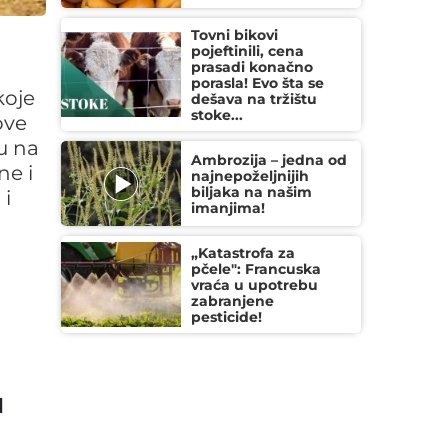
Tovni bikovi
pojeftinili, cena
prasadi konačno
porasla! Evo šta se
koje
dešava na tržištu
stoke...
ove
u na
Ambrozija – jedna od
ne i
najnepoželjnijih
biljaka na našim
 i
imanjima!
„Katastrofa za
pčele": Francuska
vraća u upotrebu
zabranjene
pesticide!
u