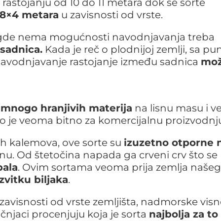
 rastojanju od 10 do 11 metara dok se sorte
i 8×4 metara
u zavisnosti od vrste.
 gde nema mogućnosti navodnjavanja treba
sadnica.
Kada je reč o plodnijoj zemlji, sa pu
 navodnjavanje rastojanje između sadnica
mo
 mnogo hranjivih materija
na lisnu masu i ve
što je veoma bitno za komercijalnu proizvodnj
ih kalemova, ove sorte su
izuzetno otporne 
nu. Od štetočina napada ga crveni crv što se
bala
. Ovim sortama veoma prija zemlja našeg
vitku biljaka
.
 zavisnosti od vrste zemljišta, nadmorske visn
čnjaci procenjuju koja je sorta
najbolja za to