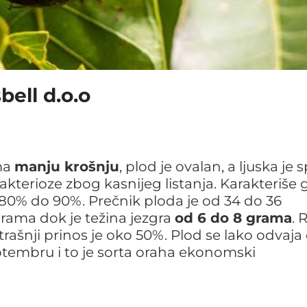
bell d.o.o
ima
manju krošnju
, plod je ovalan, a ljuska je s
akterioze zbog kasnijeg listanja. Karakteriše 
 80% do 90%. Prečnik ploda je od 34 do 36
 grama dok je težina jezgra
od 6 do 8 grama
. 
ašnji prinos je oko 50%. Plod se lako odvaja
eptembru i to je sorta oraha ekonomski