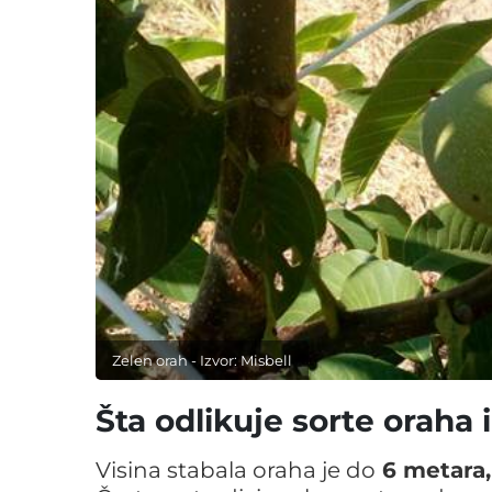
Zelen orah - Izvor: Misbell
Šta odlikuje sorte oraha
Visina stabala oraha je do
6 metara