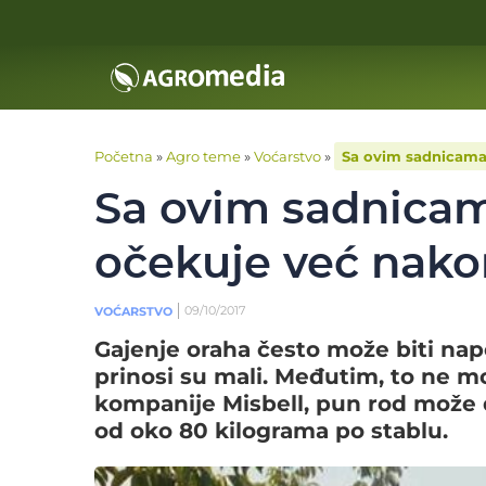
Početna
»
Agro teme
»
Voćarstvo
»
Sa ovim sadnicama
Sa ovim sadnicam
očekuje već nako
09/10/2017
VOĆARSTVO
Gajenje oraha često može biti nap
prinosi su mali. Međutim, to ne mo
kompanije Misbell, pun rod može 
od oko 80 kilograma po stablu.