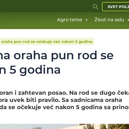
SVET POL
Agro teme
Život na selu
 oraha pun rod se očekuje već nakon 5 godina
a oraha pun rod se
n 5 godina
oran i zahtevan posao. Na rod se dugo čeka
ra uvek biti pravilo. Sa sadnicama oraha
da se očekuje već nakon 5 godina sa prin