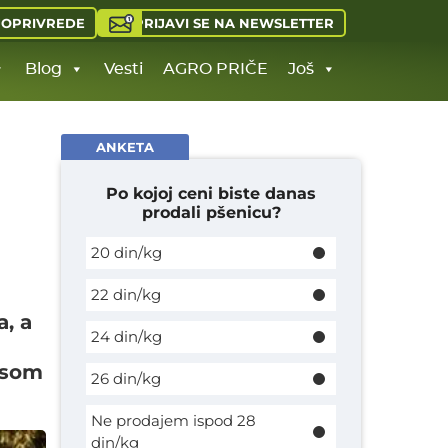
PRIJAVI SE NA NEWSLETTER
JOPRIVREDE
Blog
Vesti
AGRO PRIČE
Još
ANKETA
Po kojoj ceni biste danas
prodali pšenicu?
20 din/kg
22 din/kg
, a
24 din/kg
osom
26 din/kg
Ne prodajem ispod 28
din/kg