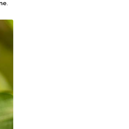
ine
.