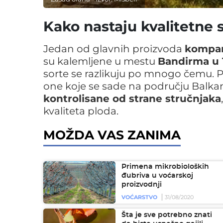
Kako nastaju kvalitetne 
Jedan od glavnih proizvoda
kompan
su kalemljene u mestu
Bandirma u 
sorte se razlikuju po mnogo čemu. 
one koje se sade na području Balkana
kontrolisane od strane stručnjaka
kvaliteta ploda.
MOŽDA VAS ZANIMA
Primena mikrobioloških
đubriva u voćarskoj
proizvodnji
VOĆARSTVO
31/08/2020
Šta je sve potrebno znati