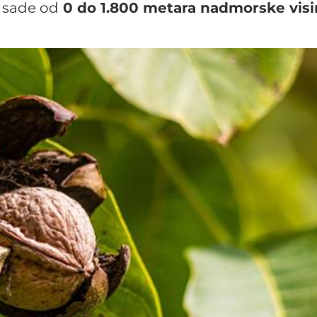
 sade od
0 do 1.800 metara nadmorske vis