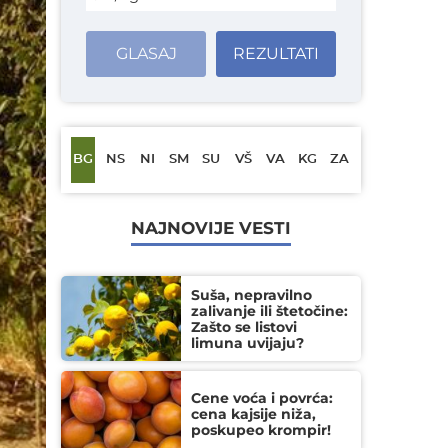
GLASAJ
REZULTATI
BG
NS
NI
SM
SU
VŠ
VA
KG
ZA
NAJNOVIJE VESTI
Suša, nepravilno
zalivanje ili štetočine:
Zašto se listovi
limuna uvijaju?
Cene voća i povrća:
cena kajsije niža,
poskupeo krompir!