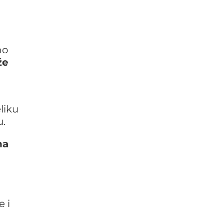
no
že
liku
u.
na
e i