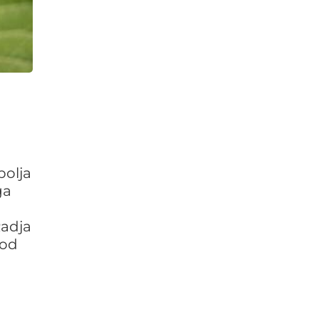
polja
ga
Radja
 od