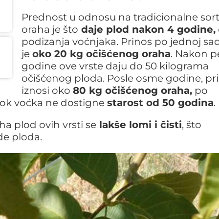
Prednost u odnosu na tradicionalne sor
oraha je što
daje plod nakon 4 godine,
podizanja voćnjaka. Prinos po jednoj sad
je
oko 20 kg očišćenog oraha
. Nakon p
godine ove vrste daju do 50 kilograma
očišćenog ploda. Posle osme godine, pr
iznosi oko
80 kg očišćenog oraha,
po
 dok voćka ne dostigne
starost od 50 godina
.
a plod ovih vrsti se
lakše lomi i čisti
, što
de ploda.