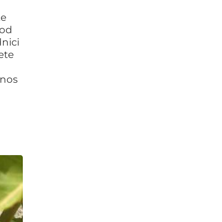
te
od
nici
ete
inos