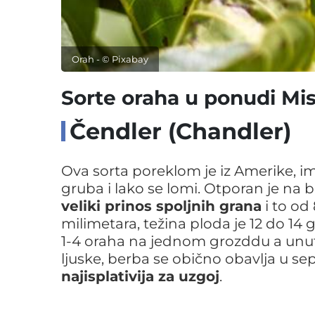
Orah - © Pixabay
Sorte oraha u ponudi Mis
Čendler (Chandler)
Ova sorta poreklom je iz Amerike, 
gruba i lako se lomi. Otporan je na b
veliki prinos spoljnih grana
i to od
milimetara, težina ploda je 12 do 14
1-4 oraha na jednom grozddu a unutr
ljuske, berba se obično obavlja u s
najisplativija za uzgoj
.