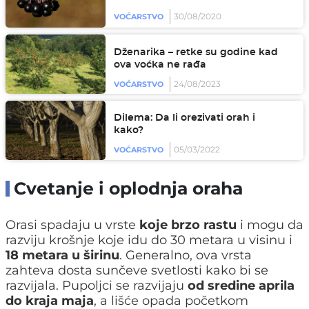
30/08/2020
VOĆARSTVO
Dženarika – retke su godine kad
ova voćka ne rađa
24/08/2023
VOĆARSTVO
Dilema: Da li orezivati orah i
kako?
05/03/2022
VOĆARSTVO
Cvetanje i oplodnja oraha
Orasi spadaju u vrste
koje brzo rastu
i mogu da
razviju krošnje koje idu do 30 metara u visinu i
18 metara u širinu
. Generalno, ova vrsta
zahteva dosta sunčeve svetlosti kako bi se
razvijala. Pupoljci se razvijaju
od sredine aprila
do kraja maja
, a lišće opada početkom