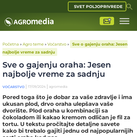
SVET POLJOPRIVREDE
Početna
»
Agro teme
»
Voćarstvo
»
Sve o gajenju oraha: Jesen
najbolje vreme za sadnju
Sve o gajenju oraha: Jesen
najbolje vreme za sadnju
17/09/2024
agromedia
VOĆARSTVO
Pored toga što je dobar za vaše zdravlje i ima
ukusan plod, drvo oraha ulepšava vaše
dvorište. Plod oraha u kombinaciji sa
čokoladom ili kakao kremom odličan je fil za
tortu. U tekstu pročitajte detaljne savete
kako bi trebalo gajiti jednu od najpopularnijih