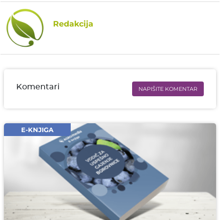
Redakcija
Komentari
NAPIŠITE KOMENTAR
Ime i prezime* obavezno
Email* obavezno
E-KNJIGA
Komentar* obavezno