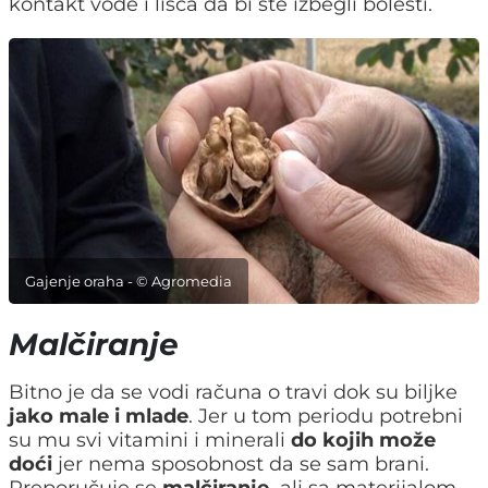
kontakt vode i lišća da bi ste izbegli bolesti.
Gajenje oraha - © Agromedia
Malčiranje
Bitno je da se vodi računa o travi dok su biljke
jako male i mlade
. Jer u tom periodu potrebni
su mu svi vitamini i minerali
do kojih može
doći
jer nema sposobnost da se sam brani.
Preporučuje se
malčiranje,
ali sa materijalom