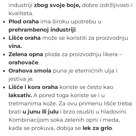
industriji
zbog svoje boje,
dobre izdržljivosti i
kvaliteta.
Plod oraha
ima široku upotrebu u
prehrambenoj industriji
.
Lišće oraha
može se koristiti za proizvodnju
vina.
Zelena opna
ploda za proizvodnju likera –
orahovače
.
Orahova smola
puna je eterničnih ulja i
jestiva je.
Lišće i kora oraha
koriste se često kao
laksativ.
A pored toga koriste se i u
tretmanima kože. Za ovu primenu lišće treba
brati
u junu ili julu
i brzo osušiti u hladovini.
Kombinacijom soka zelenih opni i meda,
kada se prokuva, dobija se
lek za grlo
.