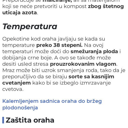
koji se neće pretvoriti u kompost
zbog štetnog
uticaja azota
.
Temperatura
Opekotine kod oraha javljaju se kada su
temperature
preko 38 stepeni.
Na ovoj
temperaturi može doći do
smežuranja ploda
i
dobijanja crne boje. A ovo se takođe može
desiti usled stresa
prouzrokovanim vlagom
.
Mraz može biti uzrok smanjenja roda, tako da je
preporučljivo da se biraju
sorte sa kasnijim
cvetanjem
kako bi se izbeglo izmrzavanje
cvetova.
Kalemljenjem sadnica oraha do bržeg
plodonošenja
Zaštita oraha