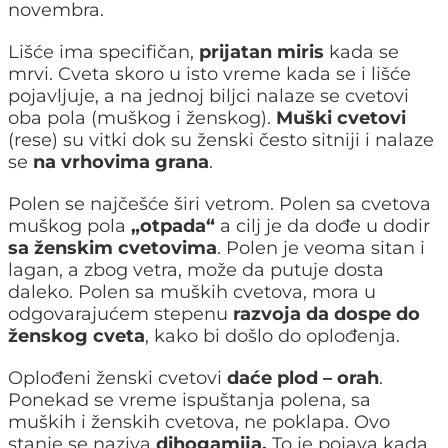
novembra.
Lišće ima specifičan,
prijatan miris
kada se
mrvi. Cveta skoro u isto vreme kada se i lišće
pojavljuje, a na jednoj biljci nalaze se cvetovi
oba pola (muškog i ženskog).
Muški cvetovi
(rese) su vitki dok su ženski često sitniji i nalaze
se
na vrhovima grana
.
Polen se najčešće širi vetrom. Polen sa cvetova
muškog pola
„otpada“
a cilj je da dođe u dodir
sa ženskim cvetovima
. Polen je veoma sitan i
lagan, a zbog vetra, može da putuje dosta
daleko. Polen sa muških cvetova, mora u
odgovarajućem stepenu
razvoja da dospe do
ženskog cveta
, kako bi došlo do oplođenja.
Oplođeni ženski cvetovi
daće plod – orah
.
Ponekad se vreme ispuštanja polena, sa
muških i ženskih cvetova, ne poklapa. Ovo
stanje se naziva
dihogamija.
To je pojava kada