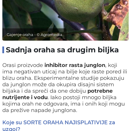
Gajenje oraha - © Agromedia
Sadnja oraha sa drugim biljka
Orasi proizvode
inhibitor rasta junglon
, koji
ima negativan uticaj na bilje koje raste pored ili
blizu oraha. Eksperimentalne studije pokazuju
da junglon može da okupira disajni sistem
biljaka i da spreči da one dobiju
potrebne
nutrijente i vodu
. Iako postoji mnogo biljka
kojima orah ne odgovara, ima i onih koji mogu
da prežive napade junglona.
Koje su SORTE ORAHA NAJISPLATIVIJE za
uzgoj?