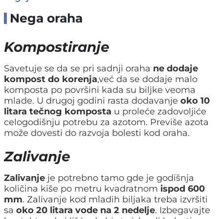
Nega oraha
Kompostiranje
Savetuje se da se pri sadnji oraha
ne dodaje
kompost do korenja
,već da se dodaje malo
komposta po površini kada su biljke veoma
mlade. U drugoj godini rasta dodavanje
oko 10
litara tečnog komposta
u proleće zadovoljiće
celogodišnju potrebu za azotom. Previše azota
može dovesti do razvoja bolesti kod oraha.
Zalivanje
Zalivanje
je potrebno tamo gde je godišnja
količina kiše po metru kvadratnom
ispod 600
mm
. Zalivanje kod mladih biljaka treba izvršiti
sa
oko 20 litara vode na 2 nedelje
. Izbegavajte