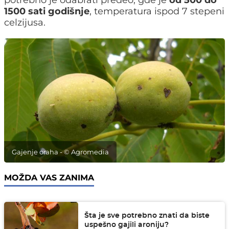
potrebno je odabrati predeo, gde je
od 500 do
1500 sati godišnje
, temperatura ispod 7 stepeni
celzijusa.
Gajenje oraha - © Agromedia
MOŽDA VAS ZANIMA
Šta je sve potrebno znati da biste
uspešno gajili aroniju?