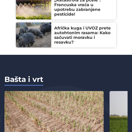
Francuska vraća u
upotrebu zabranjene
pesticide!
Afrička kuga i UVOZ prete
autohtonim rasama: Kako
sačuvati moravku i
resavku?
Bašta i vrt