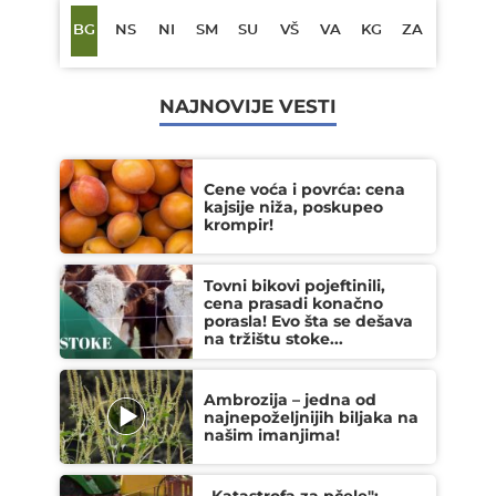
BG
NS
NI
SM
SU
VŠ
VA
KG
ZA
NAJNOVIJE VESTI
Cene voća i povrća: cena
kajsije niža, poskupeo
krompir!
Tovni bikovi pojeftinili,
cena prasadi konačno
porasla! Evo šta se dešava
na tržištu stoke...
Ambrozija – jedna od
najnepoželjnijih biljaka na
našim imanjima!
„Katastrofa za pčele":