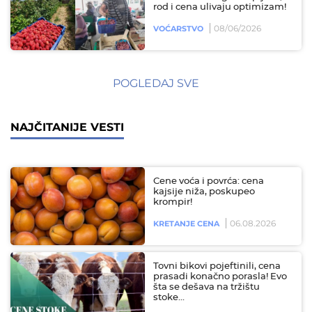
rod i cena ulivaju optimizam!
08/06/2026
VOĆARSTVO
POGLEDAJ SVE
NAJČITANIJE VESTI
Cene voća i povrća: cena
kajsije niža, poskupeo
krompir!
06.08.2026
KRETANJE CENA
Tovni bikovi pojeftinili, cena
prasadi konačno porasla! Evo
šta se dešava na tržištu
stoke…