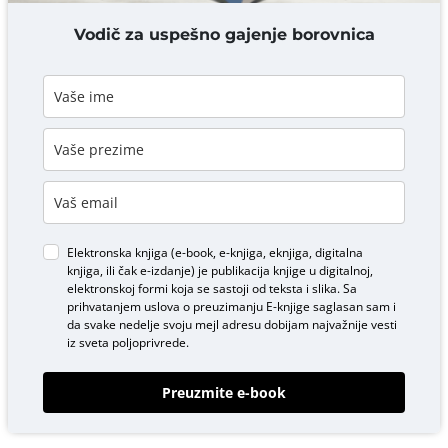
DODAJ KOMENTAR
Vodič za uspešno gajenje borovnica
Elektronska knjiga (e-book, e-knjiga, eknjiga, digitalna
knjiga, ili čak e-izdanje) je publikacija knjige u digitalnoj,
elektronskoj formi koja se sastoji od teksta i slika. Sa
prihvatanjem uslova o
preuzimanju E-knjige
saglasan sam i
da svake nedelje svoju mejl adresu dobijam najvažnije vesti
iz sveta poljoprivrede.
Preuzmite e-book