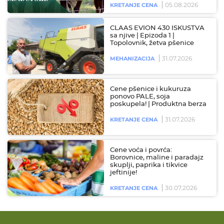
05.08.2026
KRETANJE CENA
CLAAS EVION 430 ISKUSTVA
sa njive | Epizoda 1 |
Topolovnik, žetva pšenice
31.07.2026
MEHANIZACIJA
Cene pšenice i kukuruza
ponovo PALE, soja
poskupela! | Produktna berza
31.07.2026
KRETANJE CENA
Cene voća i povrća:
Borovnice, maline i paradajz
skuplji, paprika i tikvice
jeftinije!
30.07.2026
KRETANJE CENA