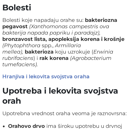
Bolesti
Bolesti koje napadaju orahe su:
bakteriozna
pegavost
(
Xanthomonas campestris
ova
bakterija napada papriku i paradajz),
bronzavost lista, apopleksija korena i krošnje
(
Phytophthora
spp.,
Armillaria
mellea),
bakterioza
koju uzrokuje (
Erwinia
rubrifaciens
) i
rak korena
(
Agrobacterium
tumefaciens).
Hranjiva i lekovita svojstva oraha
Upotreba i lekovita svojstva
orah
Upotrebna vrednost oraha veoma je raznovrsna:
Orahovo drvo
ima široku upotrebu u drvnoj