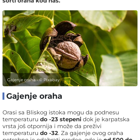
sorti oraha kod nas.
Gajenje oraha - © Pixabay
Gajenje oraha
Orasi sa Bliskog istoka mogu da podnesu
temperaturu
do -23 stepeni
dok je karpatska
vrsta još otpornija i može da preživi
temperaturu
do -32
. Za gajenje ovog oraha