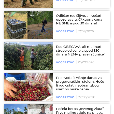
27/07/2026
VOĆARSTVO
Odličan rod šljive, ali voćari
upozoravaju: Otkupna cena
NE SME ispod 30 dinara!
17/07/2026
VOĆARSTVO
Rod OBEĆAVA, ali malinari
strepe od cene: „Ispod 550
dinara NEMA prave računice“
01/07/2026
VOĆARSTVO
Proizvođači višnje danas za
pregovaračkim stolom: Hoće
li rod ostati neobran zbog
sramno niske cene?
22/06/2026
VOĆARSTVO
Počela berba „crvenog zlata“:
Prve maline stigle na pijace,