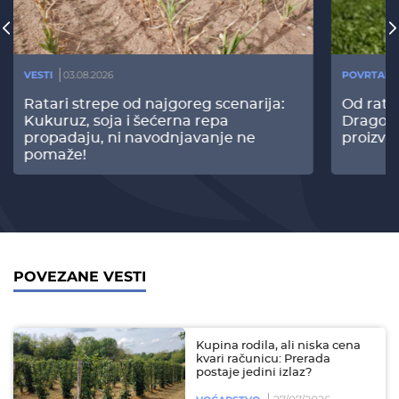
VESTI
03.08.2026
POVRTARS
Ratari strepe od najgoreg scenarija:
Od rata
Kukuruz, soja i šećerna repa
Dragomi
propadaju, ni navodnjavanje ne
proizvo
pomaže!
POVEZANE VESTI
Kupina rodila, ali niska cena
kvari računicu: Prerada
postaje jedini izlaz?