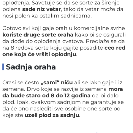
oplođenja. Savetuje se da se sorte za širenje
polena
sade niz vetar
, tako da vetar može da
nosi polen ka ostalim sadnicama.
Gotovo svi koji gaje orah u komercijalne svrhe
koriste druge sorte oraha
kako bi se osigurali
da dođe do oplođenja cvetova. Predlaže se da
na 8 redova sorte koju gajite posadite
ceo red
one koja će vršiti oplodnju
.
Sadnja oraha
Orasi se često
„sami“ niču
ali se lako gaje i iz
semena. Drvo koje se razvije iz semena
mora
da bude staro od 8 do 12 godina
da bi dalo
plod. Ipak, ovakvom sadnjom ne garantuje se
da će ono naslediti sve osobine one sorte od
koje ste
uzeli plod za sadnju
.