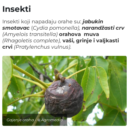
Insekti
Insekti koji napadaju orahe su:
jabukin
smotavac
(
Cydia pomonella),
narandžasti crv
(
Amyelois transitella)
orahova muva
(
Rhagoletis complete),
vaši, grinje i valjkasti
crvi
(
Pratylenchus vulnus).
Gajenje oraha - © Agromedia