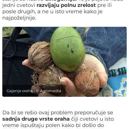
jedni cvetovi
razvijaju polnu zrelost
pre ili
posle drugih, a ne u isto vreme kako je
najpoželjnije.
Gajenje oraha - © Agromedia
Da bi se rešio ovaj problem preporučuje se
sadnja druge vrste oraha
čiji cvetovi u isto
vreme ispuštaju polen kako bi došlo do