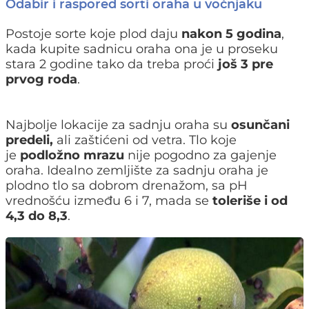
Odabir i raspored sorti oraha u voćnjaku
Postoje sorte koje plod daju
nakon 5 godina
,
kada kupite sadnicu oraha ona je u proseku
stara 2 godine tako da treba proći
još 3 pre
prvog roda
.
Najbolje lokacije za sadnju oraha su
osunčani
predeli,
ali zaštićeni od vetra. Tlo koje
je
podložno mrazu
nije pogodno za gajenje
oraha. Idealno zemljište za sadnju oraha je
plodno tlo sa dobrom drenažom, sa pH
vrednošću između 6 i 7, mada se
toleriše i od
4,3 do 8,3
.