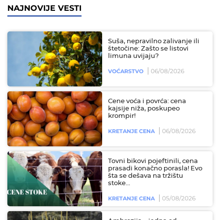
NAJNOVIJE VESTI
Suša, nepravilno zalivanje ili
štetočine: Zašto se listovi
limuna uvijaju?
06/08/2026
VOĆARSTVO
Cene voća i povrća: cena
kajsije niža, poskupeo
krompir!
06/08/2026
KRETANJE CENA
Tovni bikovi pojeftinili, cena
prasadi konačno porasla! Evo
šta se dešava na tržištu
stoke...
05/08/2026
KRETANJE CENA