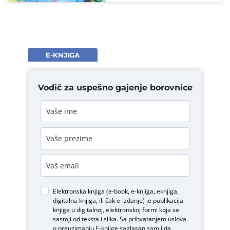
E-KNJIGA
Vodič za uspešno gajenje borovnice
Elektronska knjiga (e-book, e-knjiga, eknjiga,
digitalna knjiga, ili čak e-izdanje) je publikacija
knjige u digitalnoj, elektronskoj formi koja se
sastoji od teksta i slika. Sa prihvatanjem uslova
o
preuzimanju E-knjige
saglasan sam i da