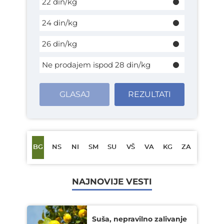
22 din/kg
24 din/kg
26 din/kg
Ne prodajem ispod 28 din/kg
GLASAJ
REZULTATI
BG
NS
NI
SM
SU
VŠ
VA
KG
ZA
NAJNOVIJE VESTI
Suša, nepravilno zalivanje