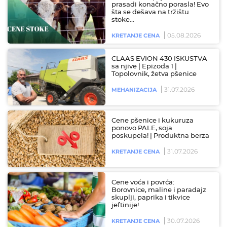
prasadi konačno porasla! Evo
šta se dešava na tržištu
stoke…
05.08.2026
KRETANJE CENA
CLAAS EVION 430 ISKUSTVA
sa njive | Epizoda 1 |
Topolovnik, žetva pšenice
31.07.2026
MEHANIZACIJA
Cene pšenice i kukuruza
ponovo PALE, soja
poskupela! | Produktna berza
31.07.2026
KRETANJE CENA
Cene voća i povrća:
Borovnice, maline i paradajz
skuplji, paprika i tikvice
jeftinije!
30.07.2026
KRETANJE CENA