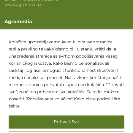
www.agromedia.rs
Agromedia
O nama
Svet poljoprivrede
Kolačiće upotrebljavamo kako bi ova web stranica
radila pravilno te kako bismo bili u stanju vršiti dalja
Marketing usluge
unapređenja stranice sa svrhom poboljšavanja vašeg
Tražimo saradnike
korisničkog iskustva, kako bismo personalizovali
sadržaj i oglase, omogućili funkcionalnost društvenih
Kontakt
medija i analizirali promet. Nastavkom korištenja naših
internet stranica prihvatate upotrebu kolačića. “Prihvati
Kontakt
sve”, znači da prihvatate sve kolačiće. Takođe, možete
posetiti "Podešavanja kolačića" Kako biste podesili šta
želite.
Prihvati Sve