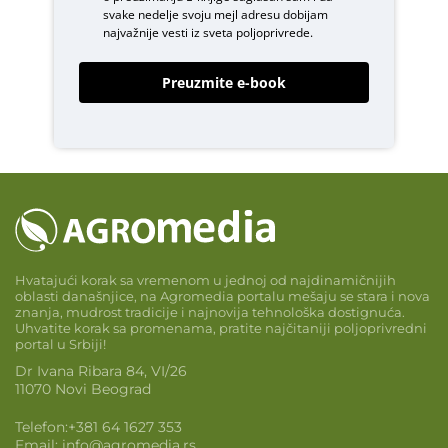
svake nedelje svoju mejl adresu dobijam
najvažnije vesti iz sveta poljoprivrede.
Preuzmite e-book
Hvatajući korak sa vremenom u jednoj od najdinamičnijih
oblasti današnjice, na Agromedia portalu mešaju se stara i nova
znanja, mudrost tradicije i najnovija tehnološka dostignuća.
Uhvatite korak sa promenama, pratite najčitaniji poljoprivredni
portal u Srbiji!
Dr Ivana Ribara 84, VI/26
11070 Novi Beograd
Telefon:
+381 64 1627 353
Email:
info@agromedia.rs