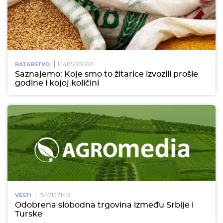
1548588600
RATARSTVO
Saznajemo: Koje smo to žitarice izvozili prošle
godine i kojoj količini
1547137140
VESTI
Odobrena slobodna trgovina između Srbije i
Turske