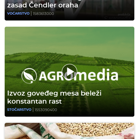
zasad Čendler oraha
1583613000
VOĆARSTVO
Izvoz goveđeg mesa beleži
konstantan rast
1553090400
STOČARSTVO