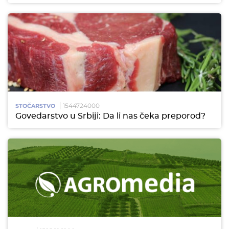
1544724000
STOČARSTVO
Govedarstvo u Srbiji: Da li nas čeka preporod?