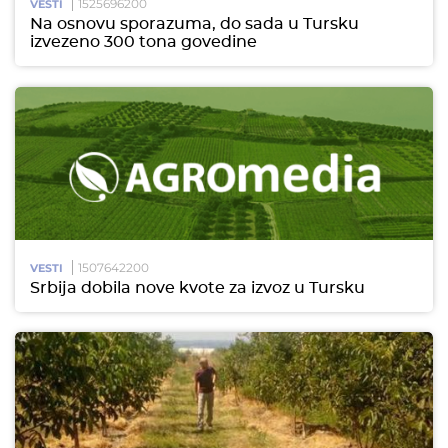
1525696200
VESTI
Na osnovu sporazuma, do sada u Tursku
izvezeno 300 tona govedine
1507642200
VESTI
Srbija dobila nove kvote za izvoz u Tursku