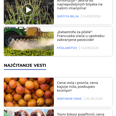
Ambrozija – jedna od
najnepoželjnijih biljaka na
našim imanjima!
04/08/2026
ZAŠTITA BILJA
„Katastrofa za pčele":
Francuska vraća u upotrebu
zabranjene pesticide!
04/08/2026
PČELARSTVO
NAJČITANIJE VESTI
Cene voća i povrća: cena
kajsije niža, poskupeo
krompir!
06.08.2026
KRETANJE CENA
Tovni bikovi pojeftinili, cena