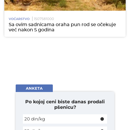
1507581000
VOĆARSTVO
Sa ovim sadnicama oraha pun rod se očekuje
već nakon 5 godina
ANKETA
Po kojoj ceni biste danas prodali
pšenicu?
20 din/kg