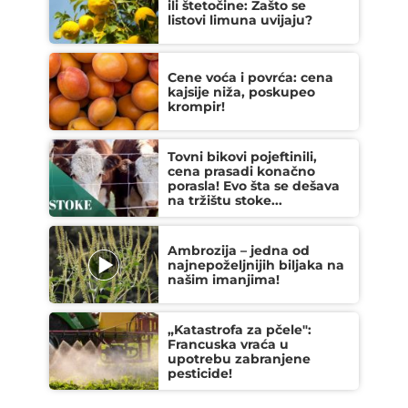
ili štetočine: Zašto se
listovi limuna uvijaju?
Cene voća i povrća: cena
kajsije niža, poskupeo
krompir!
Tovni bikovi pojeftinili,
cena prasadi konačno
porasla! Evo šta se dešava
na tržištu stoke...
Ambrozija – jedna od
najnepoželjnijih biljaka na
našim imanjima!
„Katastrofa za pčele":
Francuska vraća u
upotrebu zabranjene
pesticide!