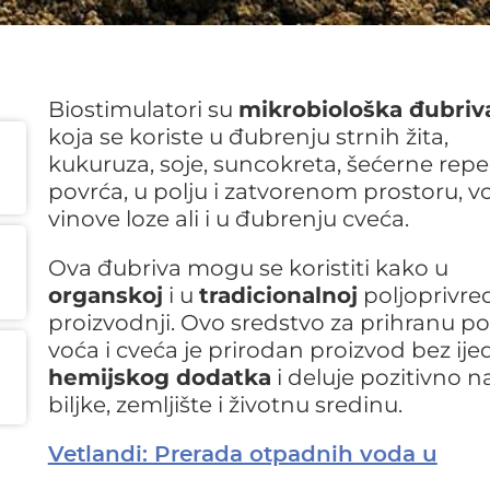
Biostimulatori su
mikrobiološka đubriv
koja se koriste u đubrenju strnih žita,
kukuruza, soje, suncokreta, šećerne repe
povrća, u polju i zatvorenom prostoru, vo
vinove loze ali i u đubrenju cveća.
Ova đubriva mogu se koristiti kako u
organskoj
i u
tradicionalnoj
poljoprivre
proizvodnji. Ovo sredstvo za prihranu po
voća i cveća je prirodan proizvod bez ij
hemijskog dodatka
i deluje pozitivno n
biljke, zemljište i životnu sredinu.
Vetlandi: Prerada otpadnih voda u