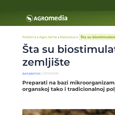
Početna
»
Agro teme
»
Ratarstvo
»
Šta su biostimulator
Šta su biostimulat
zemljište
03/04/2018
RATARSTVO
Preparati na bazi mikroorganizama
organskoj tako i tradicionalnoj pol