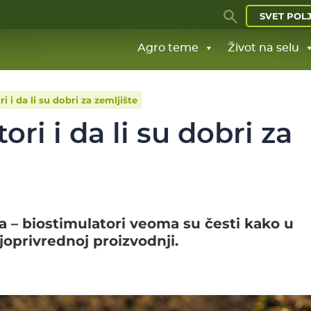
SVET POL
Agro teme
Život na selu
i i da li su dobri za zemljište
ori i da li su dobri za
 – biostimulatori veoma su česti kako u
joprivrednoj proizvodnji.