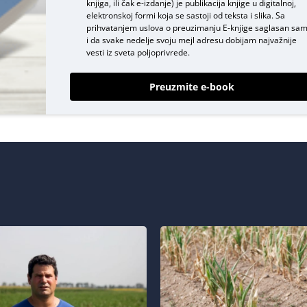
knjiga, ili čak e-izdanje) je publikacija knjige u digitalnoj,
elektronskoj formi koja se sastoji od teksta i slika. Sa
prihvatanjem uslova o
preuzimanju E-knjige
saglasan sa
i da svake nedelje svoju mejl adresu dobijam najvažnije
vesti iz sveta poljoprivrede.
Preuzmite e-book