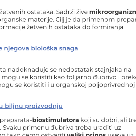
etvenih ostataka. Sadrži žive
mikroorganiz
rganske materije. Cilj je da primenom prepa
rmacije žetvenih ostataka do formiranja
 njegova biološka snaga
ta nadoknaduje se nedostatak stajnjaka na
ogu se koristiti kao folijarno đubrivo i pre
gu se koristiti i u organskoj poljoprivrednoj
u biljnu proizvodnju
 preparata-
biostimulatora
koji su dobri, ali t
e. Svaku primenu đubriva treba uraditi uz
mo tako ćemo ostvariti
veliki prinos
useva uz