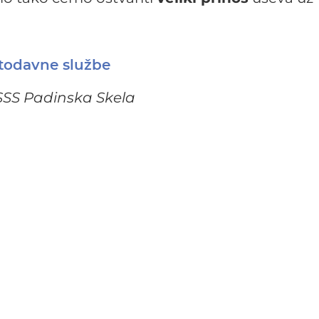
etodavne službe
SSS Padinska Skela