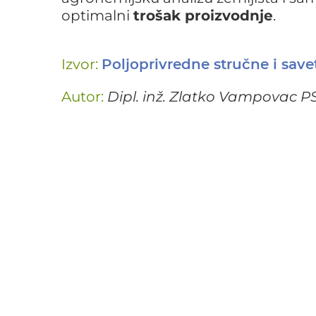
optimalni
trošak proizvodnje
.
Izvor:
Poljoprivredne stručne i sav
Autor:
Dipl. inž. Zlatko Vampovac P