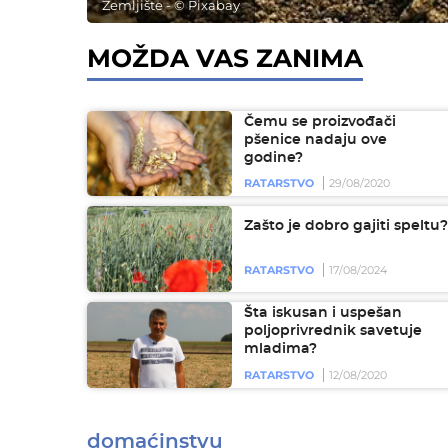
Zemljište - © Pixabay
MOŽDA VAS ZANIMA
Čemu se proizvođači
pšenice nadaju ove
godine?
RATARSTVO
29/08/2020
Zašto je dobro gajiti speltu?
RATARSTVO
17/08/2024
Šta iskusan i uspešan
poljoprivrednik savetuje
mladima?
RATARSTVO
12/08/2020
domaćinstvu