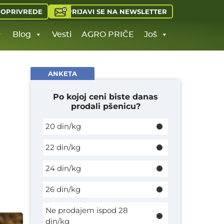
PRIJAVI SE NA NEWSLETTER
JOPRIVREDE
Blog
Vesti
AGRO PRIČE
Još
ANKETA
Po kojoj ceni biste danas
prodali pšenicu?
20 din/kg
22 din/kg
24 din/kg
26 din/kg
Ne prodajem ispod 28
din/kg