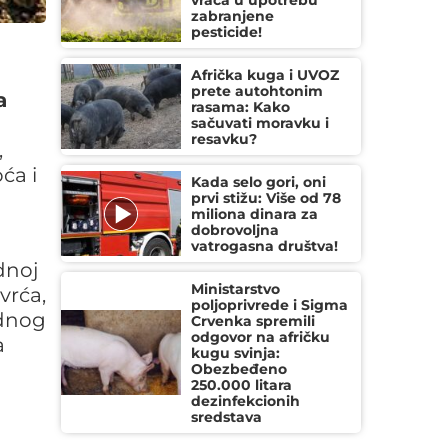
vraća u upotrebu
zabranjene
pesticide!
Afrička kuga i UVOZ
prete autohtonim
a
rasama: Kako
sačuvati moravku i
resavku?
,
ća i
Kada selo gori, oni
prvi stižu: Više od 78
miliona dinara za
dobrovoljna
vatrogasna društva!
dnoj
Ministarstvo
vrća,
poljoprivrede i Sigma
ednog
Crvenka spremili
odgovor na afričku
a
kugu svinja:
Obezbeđeno
250.000 litara
dezinfekcionih
sredstava