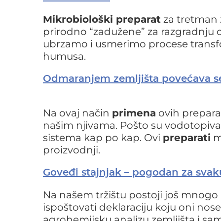
Mikrobiološki preparat
za tretman ž
prirodno “zadužene” za razgradnju o
ubrzamo i usmerimo procese transfo
humusa.
Odmaranjem zemljišta povećava se
Na ovaj način
primena
ovih prepara
našim njivama. Pošto su vodotopiva m
sistema kap po kap. Ovi
preparati
mo
proizvodnji.
Goveđi stajnjak – pogodan za svak
Na našem tržištu postoji još mnogo
ispoštovati deklaraciju koju oni nos
agrohemijsku analizu zemljišta i sa