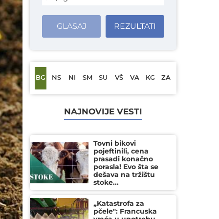
GLASAJ
REZULTATI
BG
NS
NI
SM
SU
VŠ
VA
KG
ZA
NAJNOVIJE VESTI
Tovni bikovi
pojeftinili, cena
prasadi konačno
porasla! Evo šta se
dešava na tržištu
stoke...
„Katastrofa za
pčele": Francuska