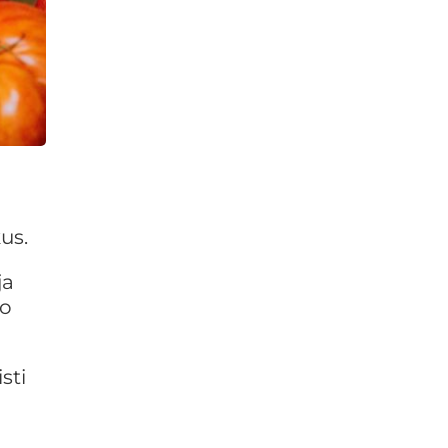
us.
ja
no
sti