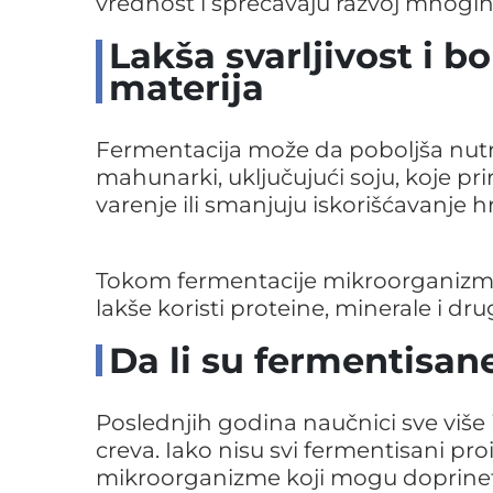
vrednost i sprečavaju razvoj mnogi
Lakša svarljivost i bo
materija
Fermentacija može da poboljša nutr
mahunarki, uključujući soju, koje p
varenje ili smanjuju iskorišćavanje hr
Tokom fermentacije mikroorganizmi 
lakše koristi proteine, minerale i dru
Da li su fermentisan
Poslednjih godina naučnici sve više 
creva. Iako nisu svi fermentisani pr
mikroorganizme koji mogu doprineti