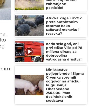
vraća u upotrebu
zabranjene
pesticide!
Afrička kuga i UVOZ
prete autohtonim
rasama: Kako
sačuvati moravku i
na.
resavku?
iko
Kada selo gori, oni
og
prvi stižu: Više od 78
miliona dinara za
dobrovoljna
vatrogasna društva!
a
ičnim
Ministarstvo
poljoprivrede i Sigma
Crvenka spremili
odgovor na afričku
kugu svinja:
Obezbeđeno
250.000 litara
dezinfekcionih
sredstava