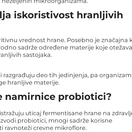
h neželjenih mikroorganizama.
lja iskoristivost hranljivih
itivnu vrednost hrane. Posebno je značajna 
rirodno sadrže određene materije koje otežava
anljivih sastojaka.
razgrađuju deo tih jedinjenja, pa organizam
ge hranljive materije.
e namirnice probiotici?
istražuju uticaj fermentisane hrane na zdravlj
oizvodi probiotici, mnogi sadrže korisne
 ravnoteži crevne mikroflore.