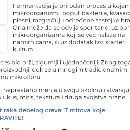
Fermentacija je prirodan proces u koje
mikroorganizmi, poput bakterija, kvasaca
plesni, razgrađuju određene sastojke hr
Ona može da se odvija spontano, uz p
mikroorganizama koji se već nalaze na
namirnicama, ili uz dodatak tzv. starter
kultura.
ces bio brži, sigurniji i ujednačeniji. Zbog tog
proizvodnji, dok se u mnogim tradicionalnim
dnu mikrofloru.
neprestano menjaju svoju okolinu i stvaraju
ukus, miris, tekstura i druga svojstva hrane.
 raka debelog creva: 7 mitova koje
ORAVITE!