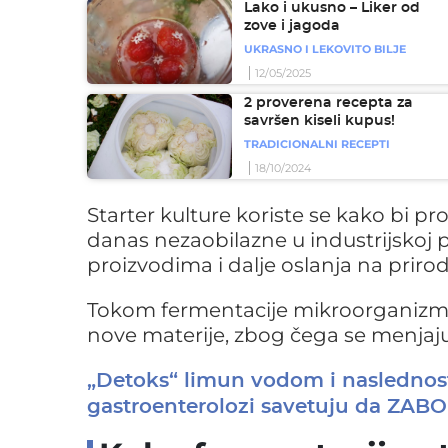
Lako i ukusno – Liker od
zove i jagoda
UKRASNO I LEKOVITO BILJE
12/05/2025
2 proverena recepta za
savršen kiseli kupus!
TRADICIONALNI RECEPTI
18/10/2024
Starter kulture koriste se kako bi pro
danas nezaobilazne u industrijskoj 
proizvodima i dalje oslanja na priro
Tokom fermentacije mikroorganizmi 
nove materije, zbog čega se menjaju 
„Detoks“ limun vodom i naslednost
gastroenterolozi savetuju da ZAB