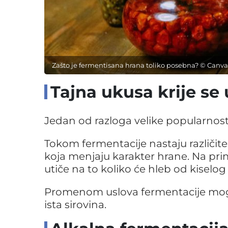
Zašto je fermentisana hrana toliko posebna? © Canva
Tajna ukusa krije s
Jedan od razloga velike popularnost
Tokom fermentacije nastaju različite
koja menjaju karakter hrane. Na prim
utiče na to koliko će hleb od kiselog 
Promenom uslova fermentacije moguće
ista sirovina.