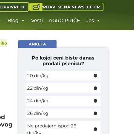
PRIJAVI SE NA NEWSLETTER
JOPRIVREDE
Blog
Vesti
AGRO PRIČE
Još
liko
ANKETA
Po kojoj ceni biste danas
prodali pšenicu?
20 din/kg
22 din/kg
24 din/kg
26 din/kg
od
 ovog
Ne prodajem ispod 28
din/kg