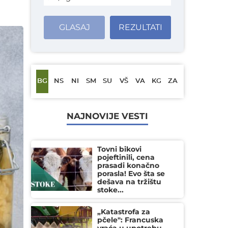
GLASAJ
REZULTATI
BG
NS
NI
SM
SU
VŠ
VA
KG
ZA
NAJNOVIJE VESTI
Tovni bikovi
pojeftinili, cena
prasadi konačno
porasla! Evo šta se
dešava na tržištu
stoke...
„Katastrofa za
pčele": Francuska