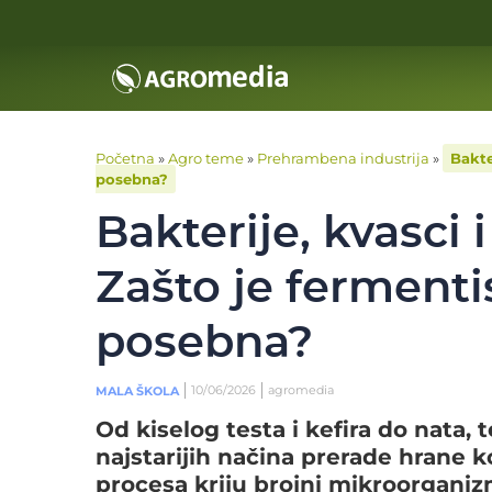
Početna
»
Agro teme
»
Prehrambena industrija
»
Bakte
posebna?
Bakterije, kvasci 
Zašto je fermenti
posebna?
10/06/2026
agromedia
MALA ŠKOLA
Od kiselog testa i kefira do nata,
najstarijih načina prerade hrane ko
procesa kriju brojni mikroorganizm