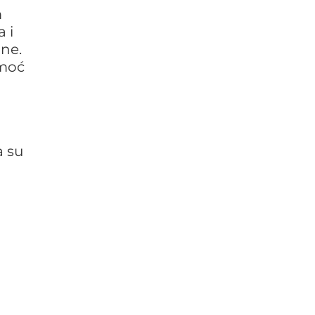
m
 i
ane.
omoć
a su