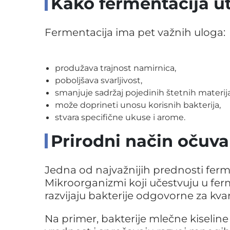
Kako fermentacija u
Fermentacija ima pet važnih uloga:
produžava trajnost namirnica,
poboljšava svarljivost,
smanjuje sadržaj pojedinih štetnih materija
može doprineti unosu korisnih bakterija,
stvara specifične ukuse i arome.
Prirodni način očuva
Jedna od najvažnijih prednosti ferme
Mikroorganizmi koji učestvuju u ferm
razvijaju bakterije odgovorne za kvar
Na primer, bakterije mlečne kiseline