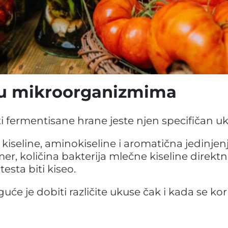
e u mikroorganizmima
i fermentisane hrane jeste njen specifičan uk
 kiseline, aminokiseline i aromatična jedinjen
er, količina bakterija mlečne kiseline direkt
testa biti kiseo.
 je dobiti različite ukuse čak i kada se kori