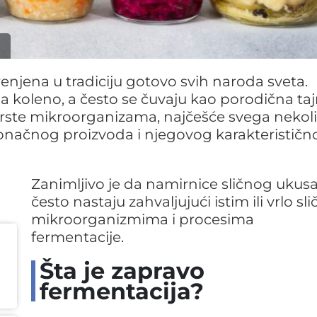
njena u tradiciju gotovo svih naroda sveta.
a koleno, a često se čuvaju kao porodična taj
 vrste mikroorganizama, najčešće svega nekol
konačnog proizvoda i njegovog karakterističn
Zanimljivo je da namirnice sličnog ukus
često nastaju zahvaljujući istim ili vrlo sl
mikroorganizmima i procesima
fermentacije.
Šta je zapravo
fermentacija?