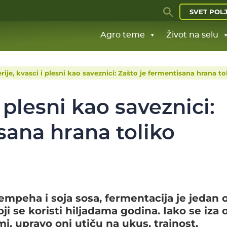
SVET POL
Agro teme
Život na selu
rije, kvasci i plesni kao saveznici: Zašto je fermentisana hrana to
i plesni kao saveznici:
sana hrana toliko
 tempeha i soja sosa, fermentacija je jedan 
ji se koristi hiljadama godina. Iako se iza
i, upravo oni utiču na ukus, trajnost,