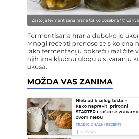
Zašto je fermentisana hrana toliko posebna? © Canva
Fermentisana hrana duboko je ukore
Mnogi recepti prenose se s kolena n
Iako fermentaciju pokreću različite
njih ima ključnu ulogu u stvaranju 
ukusa.
MOŽDA VAS ZANIMA
Hleb od kiselog testa –
kako napraviti prirodni
STARTER i zašto se vraćamo
ovom hlebu
TRADICIONALNI RECEPTI
31/12/2025