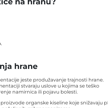
tiče na hranu?
,
nja hrane
ntacije jeste produžavanje trajnosti hrane.
entaciji stvaraju uslove u kojima se teško
enje namirnica ili pojavu bolesti.
 proizvode organske kiseline koje snižavaju 