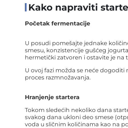
Kako napraviti start
Početak fermentacije
U posudi pomešajte jednake količine
smesu, konzistencije gušćeg jogurta
hermetički zatvoren i ostavite je na
U ovoj fazi možda se neće dogoditi
proces razmnožavanja.
Hranjenje startera
Tokom sledećih nekoliko dana starter
svakog dana ukloni deo smese (otpri
voda u sličnim količinama kao na p