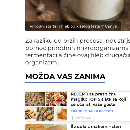
Prirodni starter i hleb od kiselog testa © Canva
Za razliku od brzih procesa industrijs
pomoć prirodnih mikroorganizama iz
fermentacija čine ovaj hleb drugačiji
organizam.
MOŽDA VAS ZANIMA
RECEPTI za prazničnu
magiju: TOP 5 slatkiša koji
će očarati vaše goste!
TRADICIONALNI RECEPTI
30/12/2024
Štrudla s makom – stari