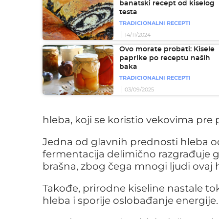
banatski recept od kiselog
testa
TRADICIONALNI RECEPTI
14/11/2024
Ovo morate probati: Kisele
paprike po receptu naših
baka
TRADICIONALNI RECEPTI
03/09/2025
hleba, koji se koristio vekovima pre 
Jedna od glavnih prednosti hleba od 
fermentacija delimično razgrađuje gl
brašna, zbog čega mnogi ljudi ovaj 
Takođe, prirodne kiseline nastale to
hleba i sporije oslobađanje energije.