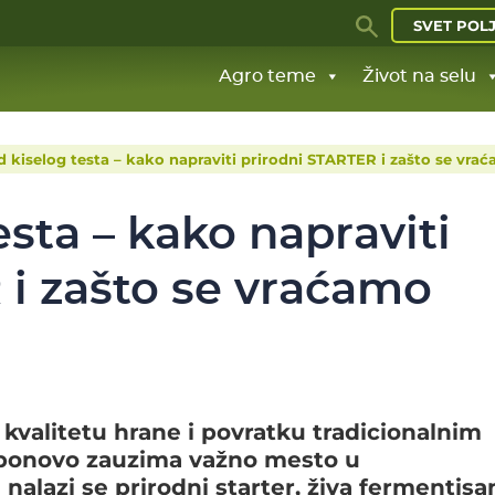
SVET POL
Agro teme
Život na selu
d kiselog testa – kako napraviti prirodni STARTER i zašto se vra
esta – kako napraviti
 i zašto se vraćamo
 kvalitetu hrane i povratku tradicionalnim
 ponovo zauzima važno mesto u
alazi se prirodni starter, živa fermentisa