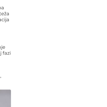
pa
teža
cija
nje
 fazi
,