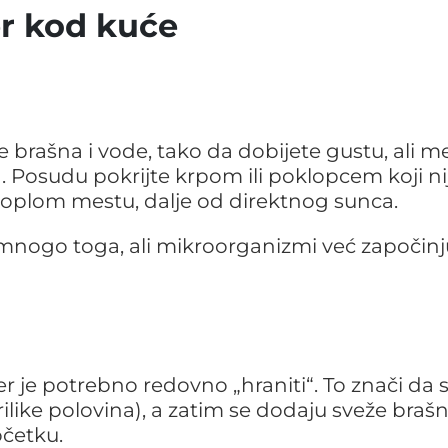
er kod kuće
 brašna i vode, tako da dobijete gustu, ali m
. Posudu pokrijte krpom ili poklopcem koji ni
 toplom mestu, dalje od direktnog sunca.
 mnogo toga, ali mikroorganizmi već započinj
 je potrebno redovno „hraniti“. To znači da 
like polovina), a zatim se dodaju sveže brašn
očetku.