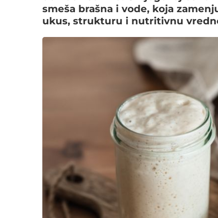
smeša brašna i vode, koja zamenju
ukus, strukturu i nutritivnu vredn