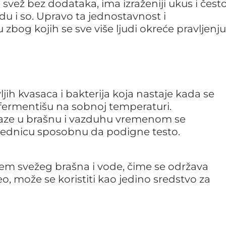
svež bez dodataka, ima izraženiji ukus i čest
u i so. Upravo ta jednostavnost i
zbog kojih se sve više ljudi okreće pravljenju
vljih kvasaca i bakterija koja nastaje kada se
fermentišu na sobnoj temperaturi.
laze u brašnu i vazduhu vremenom se
ajednicu sposobnu da podigne testo.
jem svežeg brašna i vode, čime se održava
eo, može se koristiti kao jedino sredstvo za
a