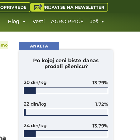
PRIJAVI SE NA NEWSLETTER
JOPRIVREDE
Blog
Vesti
AGRO PRIČE
Još
ćamo
ANKETA
Po kojoj ceni biste danas
prodali pšenicu?
20 din/kg
13.79%
22 din/kg
1.72%
24 din/kg
13.79%
na