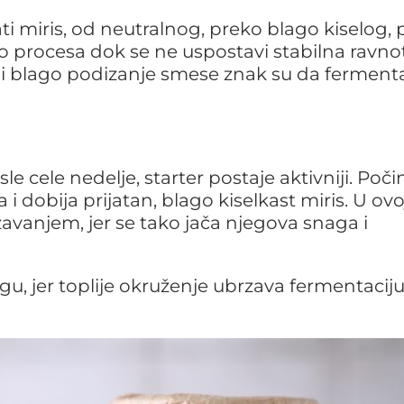
 miris, od neutralnog, preko blago kiselog, 
eo procesa dok se ne uspostavi stabilna ravno
 blago podizanje smese znak su da fermenta
e cele nedelje, starter postaje aktivniji. Poči
i dobija prijatan, blago kiselkast miris. U ovoj
avanjem, jer se tako jača njegova snaga i
u, jer toplije okruženje ubrzava fermentaciju