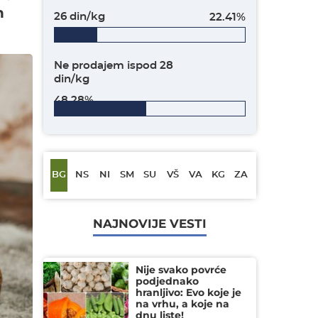
n
26 din/kg
22.41%
Ne prodajem ispod 28
din/kg
48.28%
BG
NS
NI
SM
SU
VŠ
VA
KG
ZA
NAJNOVIJE VESTI
Nije svako povrće
podjednako
hranljivo: Evo koje je
na vrhu, a koje na
dnu liste!