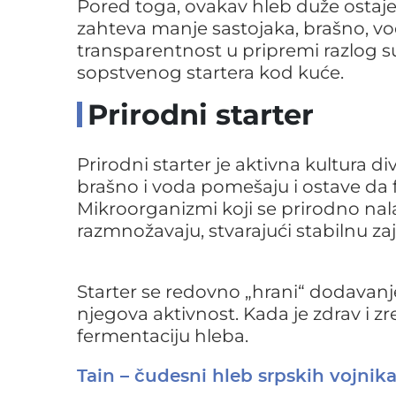
Pored toga, ovakav hleb duže ostaje 
zahteva manje sastojaka, brašno, vod
transparentnost u pripremi razlog su 
sopstvenog startera kod kuće.
Prirodni starter
Prirodni starter je aktivna kultura di
brašno i voda pomešaju i ostave da 
Mikroorganizmi koji se prirodno na
razmnožavaju, stvarajući stabilnu z
Starter se redovno „hrani“ dodavan
njegova aktivnost. Kada je zdrav i zr
fermentaciju hleba.
Tain – čudesni hleb srpskih vojnik