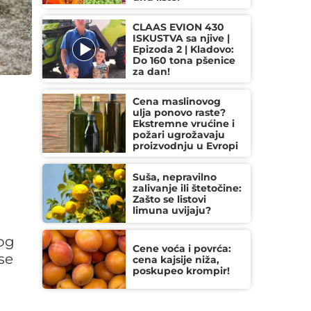
CLAAS EVION 430
ISKUSTVA sa njive |
Epizoda 2 | Kladovo:
Do 160 tona pšenice
za dan!
Cena maslinovog
ulja ponovo raste?
Ekstremne vrućine i
požari ugrožavaju
proizvodnju u Evropi
Suša, nepravilno
zalivanje ili štetočine:
Zašto se listovi
limuna uvijaju?
tog
Cene voća i povrća:
se
cena kajsije niža,
poskupeo krompir!