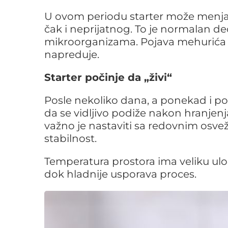
U ovom periodu starter može menjati
čak i neprijatnog. To je normalan d
mikroorganizama. Pojava mehurića i
napreduje.
Starter počinje da „živi“
Posle nekoliko dana, a ponekad i posl
da se vidljivo podiže nakon hranjenja 
važno je nastaviti sa redovnim osvež
stabilnost.
Temperatura prostora ima veliku ulog
dok hladnije usporava proces.