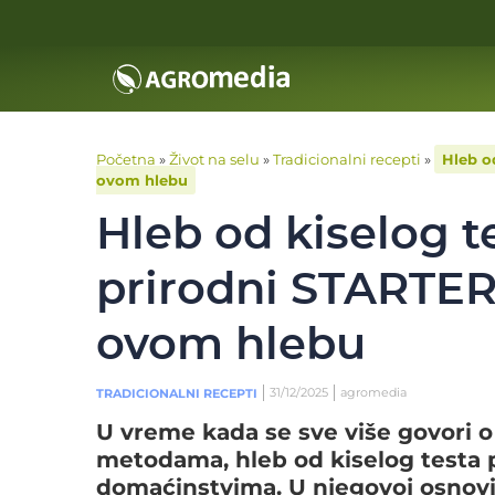
Početna
»
Život na selu
»
Tradicionalni recepti
»
Hleb o
ovom hlebu
Hleb od kiselog t
prirodni STARTER
ovom hlebu
31/12/2025
agromedia
TRADICIONALNI RECEPTI
U vreme kada se sve više govori o
metodama, hleb od kiselog testa
domaćinstvima. U njegovoj osnovi n