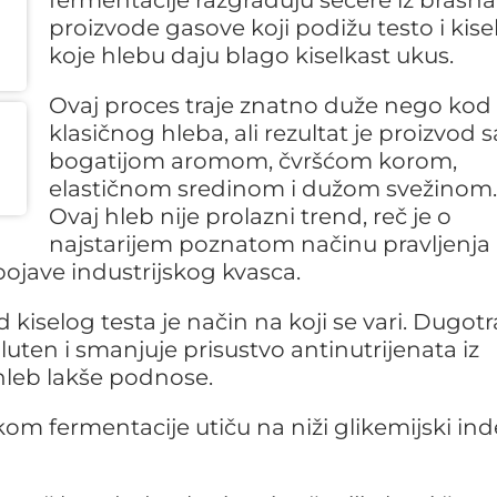
fermentacije razgrađuju šećere iz brašna
proizvode gasove koji podižu testo i kise
koje hlebu daju blago kiselkast ukus.
Ovaj proces traje znatno duže nego kod
klasičnog hleba, ali rezultat je proizvod s
bogatijom aromom, čvršćom korom,
elastičnom sredinom i dužom svežinom.
Ovaj hleb nije prolazni trend, reč je o
najstarijem poznatom načinu pravljenja
pojave industrijskog kvasca.
kiselog testa je način na koji se vari. Dugotr
uten i smanjuje prisustvo antinutrijenata iz
hleb lakše podnose.
kom fermentacije utiču na niži glikemijski in