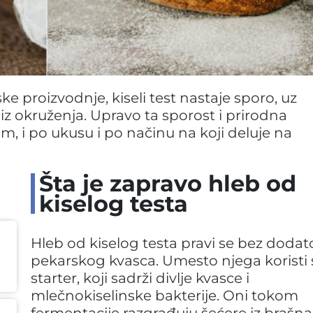
ke proizvodnje, kiseli test nastaje sporo, uz
 okruženja. Upravo ta sporost i prirodna
m, i po ukusu i po načinu na koji deluje na
Šta je zapravo hleb od
kiselog testa
Hleb od kiselog testa pravi se bez doda
pekarskog kvasca. Umesto njega koristi 
starter, koji sadrži divlje kvasce i
mlečnokiselinske bakterije. Oni tokom