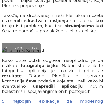
površini biljke ostavlja posebna obeležja, koja
Plentiks prepoznaje.
Takođe, na društvenoj mreži Plentiksa možete
razmeniti
iskustva i mišljenja
sa ljudima koji
imaju isti problem, kao i sa
stručnjacima
koji
će vam pomoći u pronalaženju leka za biljke.
Plantix © Screenshot
Kako biste dobili odgovor, neophodno je da
uslikate
fotografiju biljke
. Nakon što uslikate
fotografiju, aplikacija je analizira i prikazuje
rezultate
. Takođe, Plentiks na serveru
kompanije
čuva
podatke koje ste uneli, kako bi
eventualno
unapredili aplikaciju
novim
bolestima i ispoljavanjima onih postojećih.
5 najboljih aplikacija za modernog