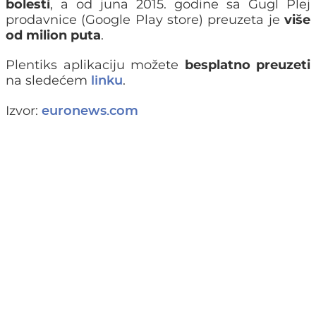
bolesti
, a od juna 2015. godine sa Gugl Plej
prodavnice (Google Play store) preuzeta je
više
od milion puta
.
Plentiks aplikaciju možete
besplatno preuzeti
na sledećem
.
linku
Izvor:
euronews.com