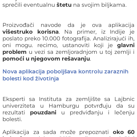
sprečili eventualnu
štetu
na svojim biljkama.
Proizvođači navode da je ova aplikacija
višestruko korisna
. Na primer, iz Indije je
poslato preko 10.000 fotografija. Analizirajući ih,
oni mogu. recimo, ustanoviti koji je
glavni
problem
u vezi sa zemljoradnjom u toj zemlji i
pomoći u njegovom rešavanju
.
Nova aplikacija poboljšava kontrolu zaraznih
bolesti kod životinja
Eksperti sa Instituta za zemljište sa Lajbnic
univerziteta u Hamburgu potvrđuju da su
rezultati
pouzdani
u predviđanju i lečenju
bolesti.
Aplikacija za sada može prepoznati
oko 60