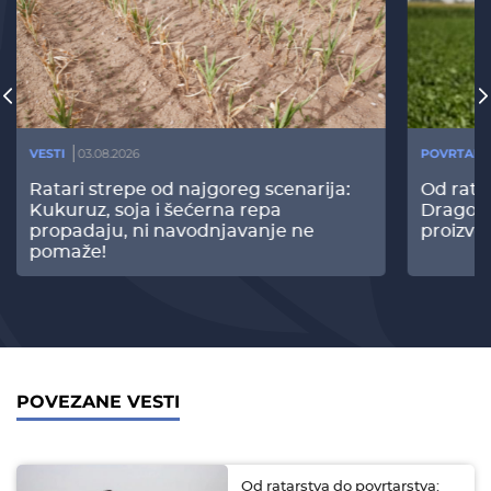
VESTI
03.08.2026
POVRTARS
Ratari strepe od najgoreg scenarija:
Od rata
Kukuruz, soja i šećerna repa
Dragomi
propadaju, ni navodnjavanje ne
proizvo
pomaže!
POVEZANE VESTI
Od ratarstva do povrtarstva: