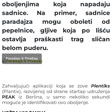
oboljenjima koja napadaju
sadnice. Na primer, sadnice
paradajza mogu oboleti od
pepelnice, gljive koja po lišću
ostavlja praškasti trag sličan
belom puderu.
Paradajz © Pixabay
Zahvaljujući aplikaciji koja se zove
Plentiks
(Plantix), razvijenoj od strane startap udruženja
PEAK
iz Berlina, u samo nekoliko sekundi
moguće je identifikovati ovo oboljenje.