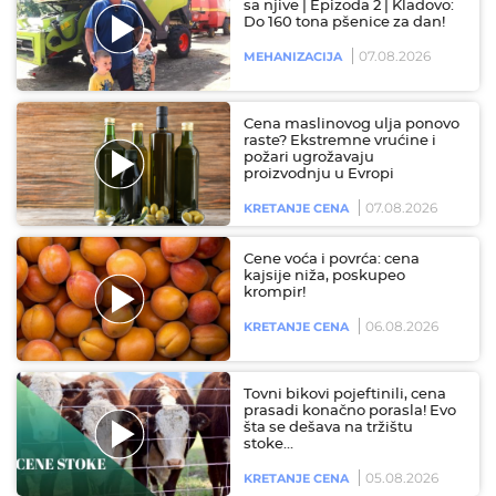
sa njive | Epizoda 2 | Kladovo:
Do 160 tona pšenice za dan!
07.08.2026
MEHANIZACIJA
Cena maslinovog ulja ponovo
raste? Ekstremne vrućine i
požari ugrožavaju
proizvodnju u Evropi
07.08.2026
KRETANJE CENA
Cene voća i povrća: cena
kajsije niža, poskupeo
krompir!
06.08.2026
KRETANJE CENA
Tovni bikovi pojeftinili, cena
prasadi konačno porasla! Evo
šta se dešava na tržištu
stoke…
05.08.2026
KRETANJE CENA