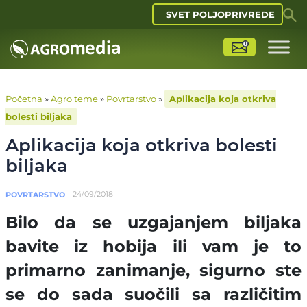
SVET POLJOPRIVREDE
Početna
»
Agro teme
»
Povrtarstvo
»
Aplikacija koja otkriva
bolesti biljaka
Aplikacija koja otkriva bolesti
biljaka
24/09/2018
POVRTARSTVO
Bilo da se uzgajanjem biljaka
bavite iz hobija ili vam je to
primarno zanimanje, sigurno ste
se do sada suočili sa različitim