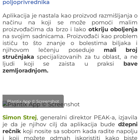
poljoprivrednika
Aplikacija je nastala kao proizvod razmišljanja o
načinu na koji se može pomoći malim
proizvođačima da brzo i lako
otkriju oboljenja
na svojim sadnicama. Proizvođači kao problem
ističu to što znanje o bolestima biljaka i
njihovom lečenju poseduje
mali broj
stručnjaka
specijalizovanih za tu oblast, a ne
ljudi koji se zaista u praksi
bave
zemljoradnjom.
Plantix App © Screenshot
Simon Strej
, generalni direktor PEAK-a, izjavila
je da je njihov cilj da aplikacija bude
džepni
rečnik
koji nosite sa sobom kada radite napolju
i koji možete odmah iskoristiti kako biste