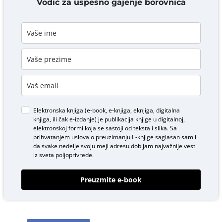
Vodič za uspešno gajenje borovnica
Elektronska knjiga (e-book, e-knjiga, eknjiga, digitalna
knjiga, ili čak e-izdanje) je publikacija knjige u digitalnoj,
elektronskoj formi koja se sastoji od teksta i slika. Sa
prihvatanjem uslova o
preuzimanju E-knjige
saglasan sam i
da svake nedelje svoju mejl adresu dobijam najvažnije vesti
iz sveta poljoprivrede.
Preuzmite e-book