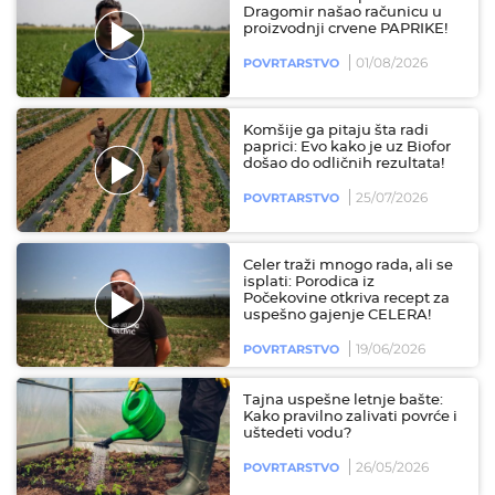
Dragomir našao računicu u
proizvodnji crvene PAPRIKE!
01/08/2026
POVRTARSTVO
Komšije ga pitaju šta radi
paprici: Evo kako je uz Biofor
došao do odličnih rezultata!
25/07/2026
POVRTARSTVO
Celer traži mnogo rada, ali se
isplati: Porodica iz
Počekovine otkriva recept za
uspešno gajenje CELERA!
19/06/2026
POVRTARSTVO
Tajna uspešne letnje bašte:
Kako pravilno zalivati povrće i
uštedeti vodu?
26/05/2026
POVRTARSTVO