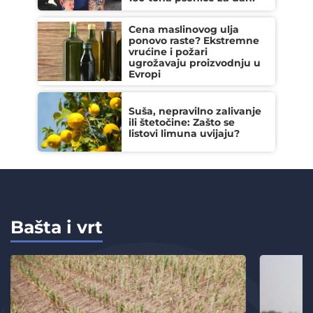
Cena maslinovog ulja
ponovo raste? Ekstremne
vrućine i požari
ugrožavaju proizvodnju u
Evropi
Suša, nepravilno zalivanje
ili štetočine: Zašto se
listovi limuna uvijaju?
Bašta i vrt