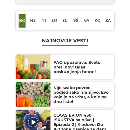
BG
NS
NI
SM
SU
VŠ
VA
KG
ZA
NAJNOVIJE VESTI
FAO upozorava: Svetu
preti novi talas
poskupljenja hrane!
Nije svako povrće
podjednako hranljivo: Evo
koje je na vrhu, a koje na
dnu liste!
CLAAS EVION 430
ISKUSTVA sa njive |
Epizoda 2 | Kladovo: Do
160 tona pšenice za dan!