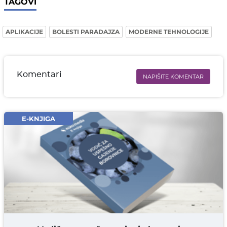
TAGOVI
APLIKACIJE
BOLESTI PARADAJZA
MODERNE TEHNOLOGIJE
Komentari
NAPIŠITE KOMENTAR
Ime i prezime* obavezno
Email* obavezno
E-KNJIGA
Komentar* obavezno
DODAJ KOMENTAR