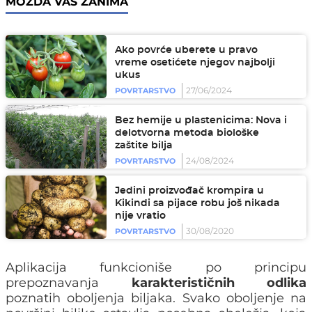
MOŽDA VAS ZANIMA
Ako povrće uberete u pravo
vreme osetićete njegov najbolji
ukus
27/06/2024
POVRTARSTVO
Bez hemije u plastenicima: Nova i
delotvorna metoda biološke
zaštite bilja
24/08/2024
POVRTARSTVO
Jedini proizvođač krompira u
Kikindi sa pijace robu još nikada
nije vratio
30/08/2020
POVRTARSTVO
Aplikacija funkcioniše po principu
prepoznavanja
karakterističnih odlika
poznatih oboljenja biljaka. Svako oboljenje na