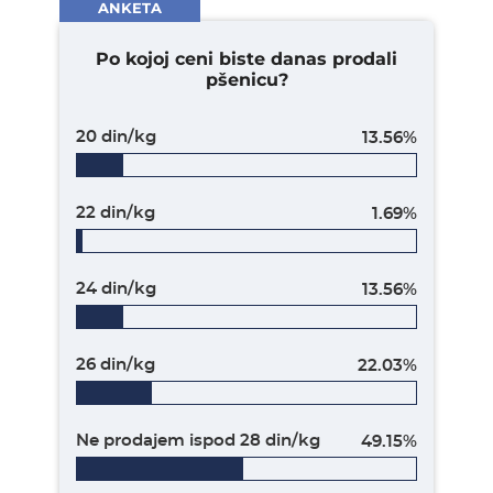
ANKETA
Po kojoj ceni biste danas prodali
pšenicu?
20 din/kg
13.56%
22 din/kg
1.69%
24 din/kg
13.56%
26 din/kg
22.03%
Ne prodajem ispod 28 din/kg
49.15%