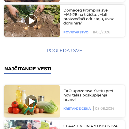
Domaćeg krompira sve
MANJE na tržištu: „Mali
proizvođači odustaju, uvoz
dominira”
11/05/2026
POVRTARSTVO
POGLEDAJ SVE
NAJČITANIJE VESTI
FAO upozorava: Svetu preti
novi talas poskupljenja
hrane!
08.08.2026
KRETANJE CENA
CLAAS EVION 430 ISKUSTVA