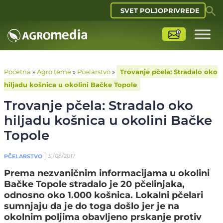
SVET POLJOPRIVREDE
Početna
»
Agro teme
»
Pčelarstvo
»
Trovanje pčela: Stradalo oko
hiljadu košnica u okolini Bačke Topole
Trovanje pčela: Stradalo oko
hiljadu košnica u okolini Bačke
Topole
31/08/2017
PČELARSTVO
Prema nezvaničnim informacijama u okolini
Bačke Topole stradalo je 20 pčelinjaka,
odnosno oko 1.000 košnica. Lokalni pčelari
sumnjaju da je do toga došlo jer je na
okolnim poljima obavljeno prskanje protiv