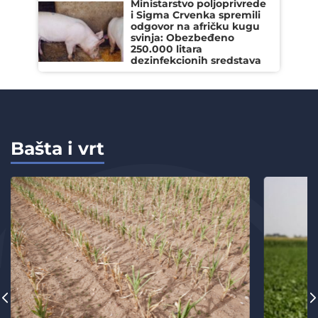
Ministarstvo poljoprivrede
i Sigma Crvenka spremili
odgovor na afričku kugu
svinja: Obezbeđeno
250.000 litara
dezinfekcionih sredstava
Bašta i vrt