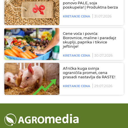
ponovo PALE, soja
poskupela! | Produktna berza
31.07.2026
KRETANJE CENA
Cene voća i povrća:
Borovnice, maline i paradajz
skuplji, paprika i tikvice
jeftinije!
30.07.2026
KRETANJE CENA
Afrička kuga svinja
ograničila promet, cena
prasadi nastavlja da RASTE!
29.07.2026
KRETANJE CENA