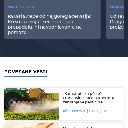
VESTI
03.08.2026
POVRTARS
Ratari strepe od najgoreg scenarija:
Od rata
Kukuruz, soja i šećerna repa
Dragomi
propadaju, ni navodnjavanje ne
proizvo
pomaže!
POVEZANE VESTI
„Katastrofa za pčele":
Francuska vraća u upotrebu
zabranjene pesticide!
04/08/2026
PČELARSTVO