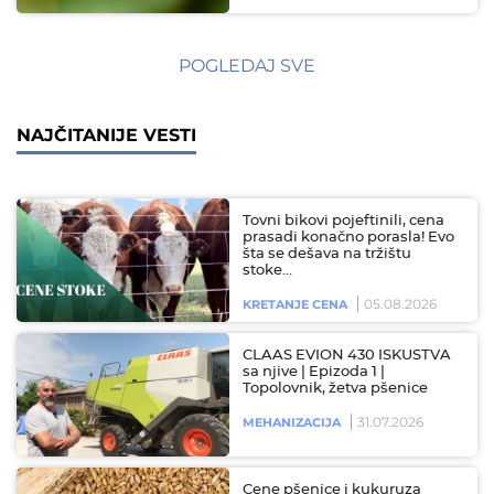
POGLEDAJ SVE
NAJČITANIJE VESTI
Tovni bikovi pojeftinili, cena
prasadi konačno porasla! Evo
šta se dešava na tržištu
stoke…
05.08.2026
KRETANJE CENA
CLAAS EVION 430 ISKUSTVA
sa njive | Epizoda 1 |
Topolovnik, žetva pšenice
31.07.2026
MEHANIZACIJA
Cene pšenice i kukuruza