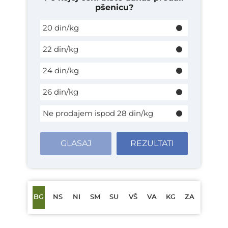
pšenicu?
20 din/kg
22 din/kg
24 din/kg
26 din/kg
Ne prodajem ispod 28 din/kg
GLASAJ
REZULTATI
BG
NS
NI
SM
SU
VŠ
VA
KG
ZA