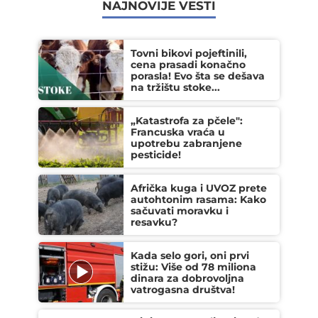
NAJNOVIJE VESTI
Tovni bikovi pojeftinili,
cena prasadi konačno
porasla! Evo šta se dešava
na tržištu stoke...
„Katastrofa za pčele":
Francuska vraća u
upotrebu zabranjene
pesticide!
Afrička kuga i UVOZ prete
autohtonim rasama: Kako
sačuvati moravku i
resavku?
Kada selo gori, oni prvi
stižu: Više od 78 miliona
dinara za dobrovoljna
vatrogasna društva!