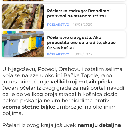
Pčelarska zadruga: Brendirani
proizvodi na stranom tržištu
18/08/2020
PČELARSTVO
Pčelarstvo u avgustu: Ako
propustite ovo da uradite, skupo
će vas koštati
18/08/2023
PČELARSTVO
U Njegoševu, Pobedi, Orahovu i ostalim selima
koja se nalaze u okolini Bačke Topole, rano
jutros primećen je
veliki broj mrtvih pčela
.
Jedan pčelar iz ovog grada za naš portal navodi
da je do velikog broja stradalih košnica došlo
nakon prskanja nekim herbicidima protiv
veoma štetne biljke
ambrozije, na okolinim
poljima.
Pčelari iz ovog kraja još uvek
nemaju detaljne