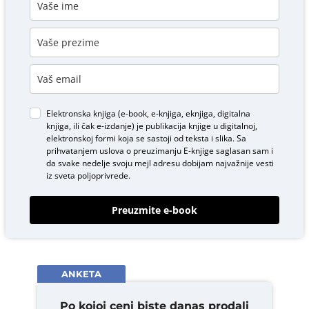
Elektronska knjiga (e-book, e-knjiga, eknjiga, digitalna
knjiga, ili čak e-izdanje) je publikacija knjige u digitalnoj,
elektronskoj formi koja se sastoji od teksta i slika. Sa
prihvatanjem uslova o
preuzimanju E-knjige
saglasan sam i
da svake nedelje svoju mejl adresu dobijam najvažnije vesti
iz sveta poljoprivrede.
Preuzmite e-book
ANKETA
Po kojoj ceni biste danas prodali