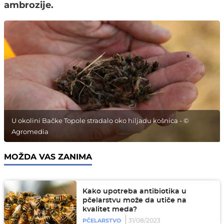
ambrozije.
U okolini Bačke Topole stradalo oko hiljadu košnica - ©
Agromedia
MOŽDA VAS ZANIMA
Kako upotreba antibiotika u
pčelarstvu može da utiče na
kvalitet meda?
31/08/2023
PČELARSTVO