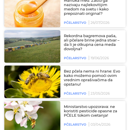
Manuka med: Zašto ga
nazivaju najlekovitijim
medom na svetu i kako
prepoznati original?
26/07/2026
PČELARSTVO
Rekordna bagremova paša,
ali pčelare brine jedna stvar –
da li je otkupna cena meda
dovoljna?
19/06/2026
PČELARSTVO
Bez pčela nema ni hrane: Evo
kako možemo pomoći ovim
vrednim oprašivačima da
opstanu!
23/05/2026
PČELARSTVO
Ministarstvo upozorava: ne
koristiti pesticide opasne za
PČELE tokom cvetanja!
03/04/2026
PČELARSTVO