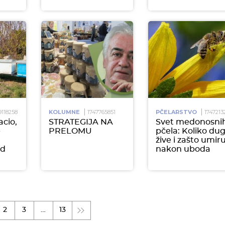
9118258
KOLUMNE
1747765851
PČELARSTVO
1747213
cio,
STRATEGIJA NA
Svet medonosni
-
PRELOMU
pčela: Koliko du
žive i zašto umir
ed
nakon uboda
2
3
…
13