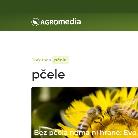
Početna
»
pčele
pčele
Bez pčela nema ni hrane: Evo