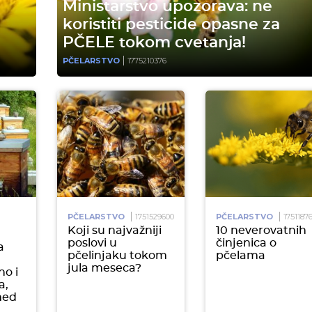
Ministarstvo upozorava: ne
koristiti pesticide opasne za
PČELE tokom cvetanja!
PČELARSTVO
1775210376
PČELARSTVO
1751529600
PČELARSTVO
1751187
Koji su najvažniji
10 neverovatnih
poslovi u
činjenica o
a
pčelinjaku tokom
pčelama
jula meseca?
no i
a,
med