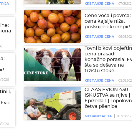
RIJA
KRETANJE CENA
07.08.202
Cene voća i povrća:
cena kajsije niža,
čine:
poskupeo krompir!
imuna
KRETANJE CENA
06.08.20
26
Tovni bikovi pojeftini
cena prasadi
a:
konačno porasla! E
šta se dešava na
r!
tržištu stoke…
8/2026
KRETANJE CENA
05.08.20
CLAAS EVION 430
inili,
ISKUSTVA sa njive |
Epizoda 1 | Topolovn
 Evo
žetva pšenice
MEHANIZACIJA
31.07.2026
8/2026