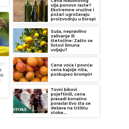
Cena maslinovog
ulja ponovo raste?
Ekstremne vrućine i
požari ugrožavaju
proizvodnju u Evropi
Suša, nepravilno
zalivanje ili
štetočine: Zašto se
listovi limuna
uvijaju?
227
Cene voća i povrća:
cena kajsije niža,
h
poskupeo krompir!
go
u
Tovni bikovi
pojeftinili, cena
prasadi konačno
porasla! Evo šta se
dešava na tržištu
stoke...