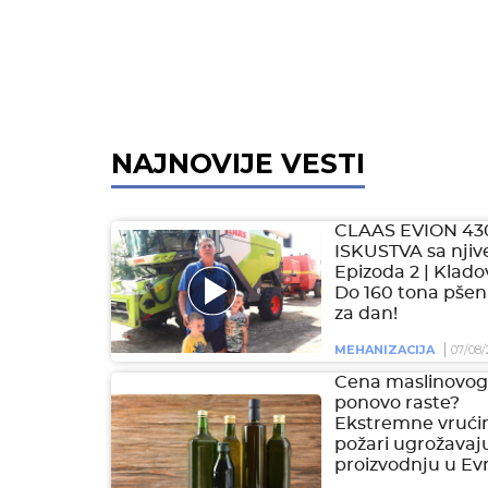
NAJNOVIJE VESTI
CLAAS EVION 43
ISKUSTVA sa njive
Epizoda 2 | Klado
Do 160 tona pšen
za dan!
MEHANIZACIJA
07/08/
Cena maslinovog 
ponovo raste?
Ekstremne vrućin
požari ugrožavaj
proizvodnju u Ev