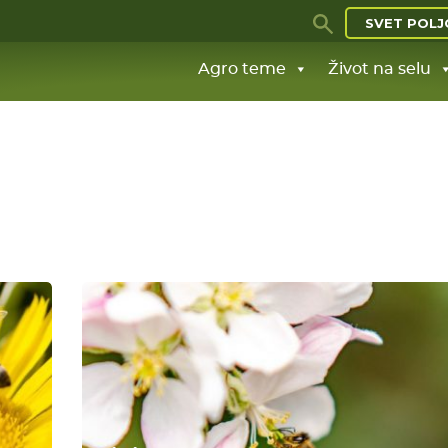
SVET POLJ
Agro teme
Život na selu