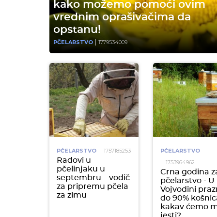
kako možemo pomoći ovim
vrednim oprašivačima da
opstanu!
PČELARSTVO
1779534009
PČELARSTVO
1757185253
PČELARSTVO
Radovi u
1753964962
pčelinjaku u
Crna godina z
septembru – vodič
pčelarstvo - U
za pripremu pčela
Vojvodini praz
za zimu
do 90% košnic
kakav ćemo 
jesti?