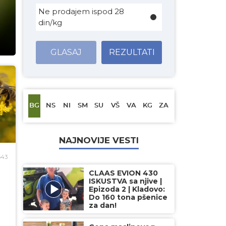
Ne prodajem ispod 28
din/kg
GLASAJ
REZULTATI
BG
NS
NI
SM
SU
VŠ
VA
KG
ZA
NAJNOVIJE VESTI
643
CLAAS EVION 430
ISKUSTVA sa njive |
Epizoda 2 | Kladovo:
Do 160 tona pšenice
za dan!