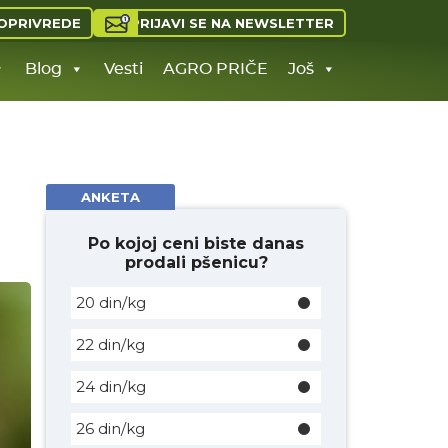
PRIJAVI SE NA NEWSLETTER
OPRIVREDE
Blog
Vesti
AGRO PRIČE
Još
ANKETA
Po kojoj ceni biste danas
prodali pšenicu?
20 din/kg
22 din/kg
24 din/kg
26 din/kg