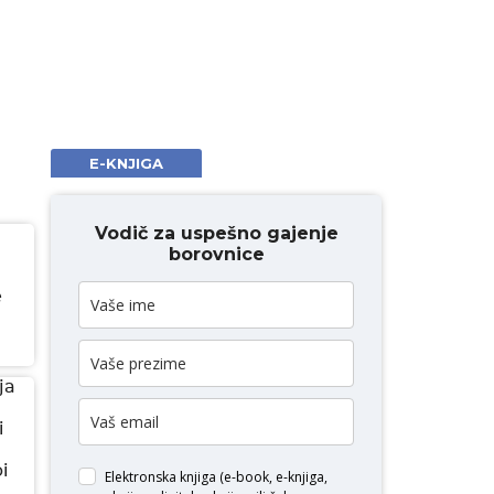
E-KNJIGA
Vodič za uspešno gajenje
borovnice
e
ja
i
i
Elektronska knjiga (e-book, e-knjiga,