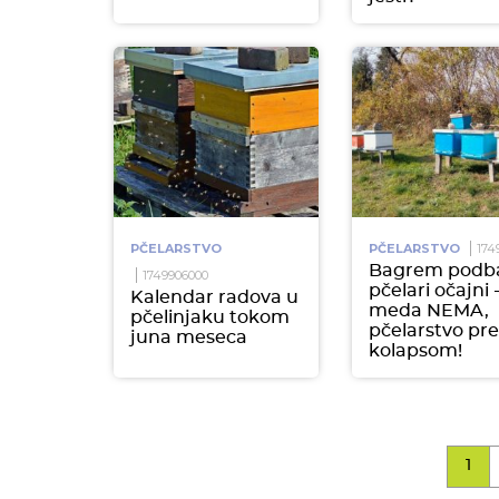
PČELARSTVO
PČELARSTVO
174
Bagrem podba
1749906000
pčelari očajni 
Kalendar radova u
meda NEMA,
pčelinjaku tokom
pčelarstvo pr
juna meseca
kolapsom!
1