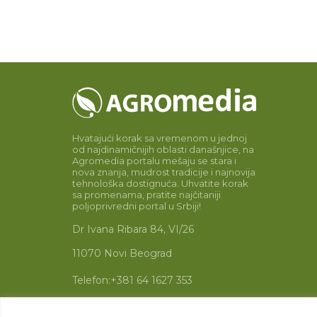
Hvatajući korak sa vremenom u jednoj
od najdinamičnijih oblasti današnjice, na
Agromedia portalu mešaju se stara i
nova znanja, mudrost tradicije i najnovija
tehnološka dostignuća. Uhvatite korak
sa promenama, pratite najčitaniji
poljoprivredni portal u Srbiji!
Dr Ivana Ribara 84, VI/26
11070 Novi Beograd
Telefon:
+381 64 1627 353
Email:
info@agromedia.rs