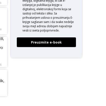
eknjiga, digitalna knjiga, ili čak e-
6
izdanje) je publikacija knjige u
digitalnoj, elektronskoj formi koja se
sastoji od teksta i slika. Sa
prihvatanjem uslova o
preuzimanju E-
knjige
saglasan sam i da svake nedelje
svoju mejl adresu dobijam najvažnije
26
vesti iz sveta poljoprivrede.
li,
Preuzmite e-book
vo
26
ik,