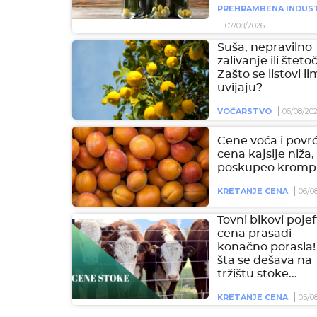
PREHRAMBENA INDUST
07/08/2026
Suša, nepravilno
zalivanje ili šteto
Zašto se listovi l
uvijaju?
VOĆARSTVO
06/08/20
Cene voća i povrć
cena kajsije niža,
poskupeo krompi
KRETANJE CENA
06/0
Tovni bikovi pojeft
cena prasadi
konačno porasla!
šta se dešava na
tržištu stoke...
KRETANJE CENA
05/0