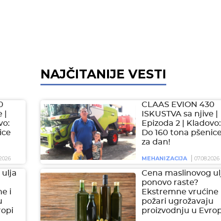
NAJČITANIJE VESTI
0
CLAAS EVION 430
 |
ISKUSTVA sa njive |
vo:
Epizoda 2 | Kladovo:
ice
Do 160 tona pšenic
za dan!
2026
MEHANIZACIJA
07.08.2026
ulja
Cena maslinovog ul
ponovo raste?
e i
Ekstremne vrućine 
u
požari ugrožavaju
ropi
proizvodnju u Evrop