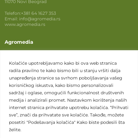
11070 Novi Beograd
Telefon:
+381 64 1627 353
Email:
info@agromedia.rs
www.agromedia.rs
Agromedia
O nama
Svet poljoprivrede
Kolačiće upotrebljavamo kako bi ova web stranica
radila pravilno te kako bismo bili u stanju vršiti dalja
Marketing usluge
unapređenja stranice sa svrhom poboljšavanja vašeg
Tražimo saradnike
korisničkog iskustva, kako bismo personalizovali
sadržaj i oglase, omogućili funkcionalnost društvenih
Kontakt
medija i analizirali promet. Nastavkom korištenja naših
internet stranica prihvatate upotrebu kolačića. “Prihvati
Kontakt
sve”, znači da prihvatate sve kolačiće. Takođe, možete
posetiti "Podešavanja kolačića" Kako biste podesili šta
želite.