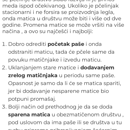
meda ispod očekivanog. Ukoliko je pčelinjak
stacionarni i ne forsira se proizvodnja legla,
onda matica u društvu može biti i više od dve
godine. Promena matice se može vršiti na više
načina , a ovo su najčešći i najbolji:
Dobro odrediti
početak paše
i onda
odstraniti maticu, tada će pčele same da
povuku matičnjake i izvedu maticu.
Uklanjanjem stare matice i
dodavanjem
zrelog matičnjaka
u periodu same paše.
Opasnost je samo da li će se matica spariti,
jer bi dodavanje nesparene matice bio
potpuni promašaj.
Bolji način od prethodnog je da se doda
sparena matica
u obezmatičenom društvu ,
pod uslovom da ima paše ili se društva u tu