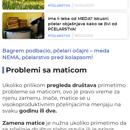
25/04/2025
PČELARSTVO
Ima li leba od MEDA? Iskusni
pčelar objašnjava kako se živi od
PČELARSTVA!
18/02/2025
PČELARSTVO
Bagrem podbacio, pčelari očajni – meda
NEMA, pčelarstvo pred kolapsom!
Problemi sa maticom
Ukoliko prilikom
pregleda društava
primetimo
probleme sa maticom, ovo je pravo vreme za
njenu zamenu. Inače, matice se u
visokoproduktivnim pčelinjacima menjaju na
svaku
godinu ili dve.
Zamena matice
je nužna ukoliko primetimo da
se pčelinje društvo slabo razvija ili je prinos