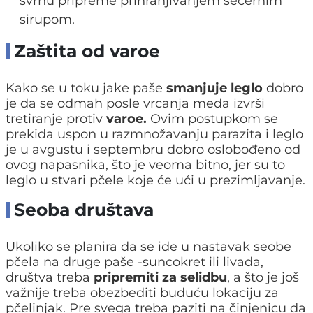
svrhu pripreme prihranjivanjem šećernim
sirupom.
Zaštita od varoe
Kako se u toku jake paše
smanjuje leglo
dobro
je da se odmah posle vrcanja meda izvrši
tretiranje protiv
varoe.
Ovim postupkom se
prekida uspon u razmnožavanju parazita i leglo
je u avgustu i septembru dobro oslobođeno od
ovog napasnika, što je veoma bitno, jer su to
leglo u stvari pčele koje će ući u prezimljavanje.
Seoba društava
Ukoliko se planira da se ide u nastavak seobe
pčela na druge paše -suncokret ili livada,
društva treba
pripremiti za selidbu
, a što je još
važnije treba obezbediti buduću lokaciju za
pčelinjak. Pre svega treba paziti na činjenicu da