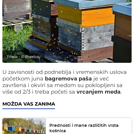
Pčele - © Pixabay
U zavisnosti od podneblja i vremenskih uslova
početkom juna
bagremova paša
je već
završena i okviri sa medom su poklopljeni sa
više od 2/3 i treba početi sa
vrcanjem meda
.
MOŽDA VAS ZANIMA
Prednosti i mane različitih vrsta
košnica