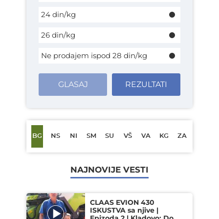
24 din/kg
26 din/kg
Ne prodajem ispod 28 din/kg
GLASAJ
REZULTATI
BG
NS
NI
SM
SU
VŠ
VA
KG
ZA
NAJNOVIJE VESTI
CLAAS EVION 430
ISKUSTVA sa njive |
Epizoda 2 | Kladovo: Do