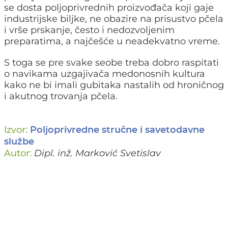
se dosta poljoprivrednih proizvođača koji gaje
industrijske biljke, ne obazire na prisustvo pčela
i vrše prskanje, često i nedozvoljenim
preparatima, a najčešće u neadekvatno vreme.
S toga se pre svake seobe treba dobro raspitati
o navikama uzgajivača medonosnih kultura
kako ne bi imali gubitaka nastalih od hroničnog
i akutnog trovanja pčela.
Izvor:
Poljoprivredne stručne i savetodavne
službe
Autor:
Dipl. inž. Marković Svetislav