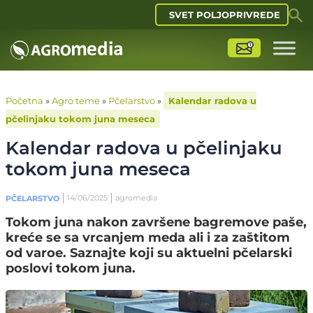
SVET POLJOPRIVREDE
Početna
»
Agro teme
»
Pčelarstvo
»
Kalendar radova u
pčelinjaku tokom juna meseca
Kalendar radova u pčelinjaku
tokom juna meseca
14/06/2025
agromedia
PČELARSTVO
Tokom juna nakon završene bagremove paše,
kreće se sa vrcanjem meda ali i za zaštitom
od varoe. Saznajte koji su aktuelni pčelarski
poslovi tokom juna.