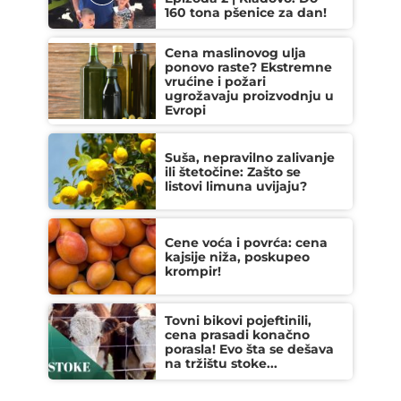
160 tona pšenice za dan!
Cena maslinovog ulja
ponovo raste? Ekstremne
vrućine i požari
ugrožavaju proizvodnju u
Evropi
Suša, nepravilno zalivanje
ili štetočine: Zašto se
listovi limuna uvijaju?
Cene voća i povrća: cena
kajsije niža, poskupeo
krompir!
Tovni bikovi pojeftinili,
cena prasadi konačno
porasla! Evo šta se dešava
na tržištu stoke...