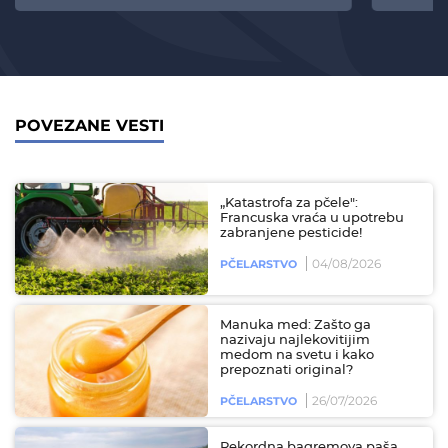
POVEZANE VESTI
„Katastrofa za pčele":
Francuska vraća u upotrebu
zabranjene pesticide!
04/08/2026
PČELARSTVO
Manuka med: Zašto ga
nazivaju najlekovitijim
medom na svetu i kako
prepoznati original?
26/07/2026
PČELARSTVO
Rekordna bagremova paša,