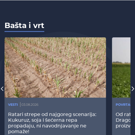
Bašta i vrt
VESTI
03.08.2026
POVRTARS
Ratari strepe od najgoreg scenarija:
Od rata
Kukuruz, soja i šećerna repa
Dragomi
propadaju, ni navodnjavanje ne
proizvo
pomaže!