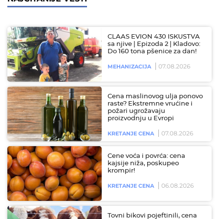
CLAAS EVION 430 ISKUSTVA
sa njive | Epizoda 2 | Kladovo:
Do 160 tona pšenice za dan!
07.08.2026
MEHANIZACIJA
Cena maslinovog ulja ponovo
raste? Ekstremne vrućine i
požari ugrožavaju
proizvodnju u Evropi
07.08.2026
KRETANJE CENA
Cene voća i povrća: cena
kajsije niža, poskupeo
krompir!
06.08.2026
KRETANJE CENA
Tovni bikovi pojeftinili, cena