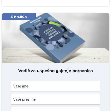
Ime i prezime* obavezno
Email* obavezno
E-KNJIGA
Komentar* obavezno
DODAJ KOMENTAR
Vodič za uspešno gajenje borovnica