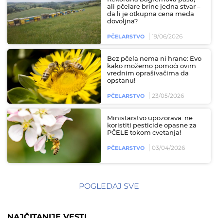
ali pčelare brine jedna stvar –
da li je otkupna cena meda
dovoljna?
19/06/2026
PČELARSTVO
Bez pčela nema ni hrane: Evo
kako možemo pomoći ovim
vrednim oprašivačima da
opstanu!
23/05/2026
PČELARSTVO
Ministarstvo upozorava: ne
koristiti pesticide opasne za
PČELE tokom cvetanja!
03/04/2026
PČELARSTVO
POGLEDAJ SVE
NAJČITANIJE VESTI