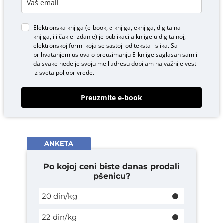
Elektronska knjiga (e-book, e-knjiga, eknjiga, digitalna
knjiga, ili čak e-izdanje) je publikacija knjige u digitalnoj,
elektronskoj formi koja se sastoji od teksta i slika. Sa
prihvatanjem uslova o
preuzimanju E-knjige
saglasan sam i
da svake nedelje svoju mejl adresu dobijam najvažnije vesti
iz sveta poljoprivrede.
Preuzmite e-book
ANKETA
Po kojoj ceni biste danas prodali
pšenicu?
20 din/kg
22 din/kg