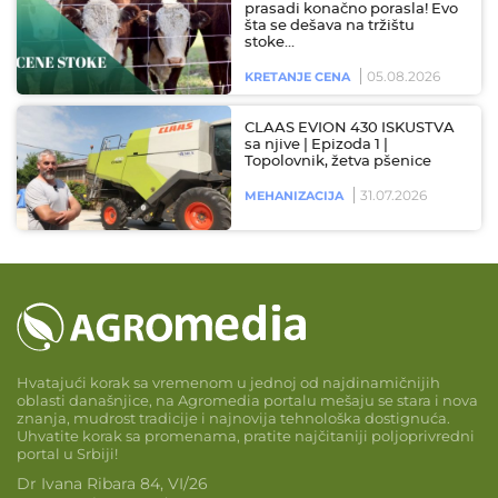
prasadi konačno porasla! Evo
šta se dešava na tržištu
stoke…
05.08.2026
KRETANJE CENA
CLAAS EVION 430 ISKUSTVA
sa njive | Epizoda 1 |
Topolovnik, žetva pšenice
31.07.2026
MEHANIZACIJA
Hvatajući korak sa vremenom u jednoj od najdinamičnijih
oblasti današnjice, na Agromedia portalu mešaju se stara i nova
znanja, mudrost tradicije i najnovija tehnološka dostignuća.
Uhvatite korak sa promenama, pratite najčitaniji poljoprivredni
portal u Srbiji!
Dr Ivana Ribara 84, VI/26