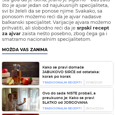
što je ajvar jedan od najukusnijih specijaliteta,
svi bi želeli da se ponose njime. Svakako, sa
ponosom možemo reći da je ajvar nadasve
balkanski specijalitet. Varijacije ajvara možemo
prihvatiti, ali slobodno reći da je
srpski recept
za ajvar
zaista nešto posebno, zbog čega ga i
smatramo nacionalnim specijalitetom.
MOŽDA VAS ZANIMA
Kako se pravi domaće
JABUKOVO SIRĆE od ostataka:
korak po korak
21/08/2025
TRADICIONALNI RECEPTI
Ovo do sada NISTE probali, a
preukusno je: Kako se pravi
SLATKO od JORGOVANA
28/04/2024
TRADICIONALNI RECEPTI