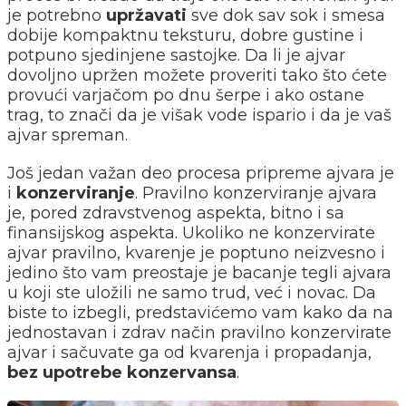
je potrebno
upržavati
sve dok sav sok i smesa
dobije kompaktnu teksturu, dobre gustine i
potpuno sjedinjene sastojke. Da li je ajvar
dovoljno upržen možete proveriti tako što ćete
provući varjačom po dnu šerpe i ako ostane
trag, to znači da je višak vode ispario i da je vaš
ajvar spreman.
Još jedan važan deo procesa pripreme ajvara je
i
konzerviranje
. Pravilno konzerviranje ajvara
je, pored zdravstvenog aspekta, bitno i sa
finansijskog aspekta. Ukoliko ne konzervirate
ajvar pravilno, kvarenje je poptuno neizvesno i
jedino što vam preostaje je bacanje tegli ajvara
u koji ste uložili ne samo trud, već i novac. Da
biste to izbegli, predstavićemo vam kako da na
jednostavan i zdrav način pravilno konzervirate
ajvar i sačuvate ga od kvarenja i propadanja,
bez upotrebe konzervansa
.