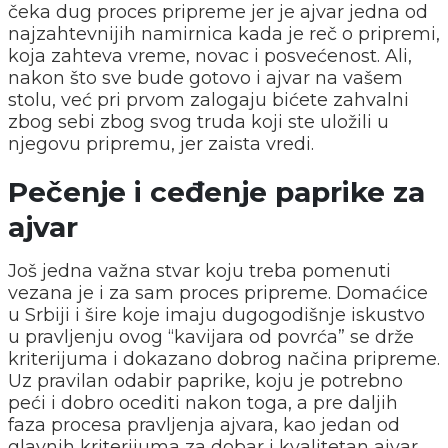
čeka dug proces pripreme jer je ajvar jedna od
najzahtevnijih namirnica kada je reč o pripremi,
koja zahteva vreme, novac i posvećenost. Ali,
nakon što sve bude gotovo i ajvar na vašem
stolu, već pri prvom zalogaju bićete zahvalni
zbog sebi zbog svog truda koji ste uložili u
njegovu pripremu, jer zaista vredi.
Pečenje i ceđenje paprike za
ajvar
Još jedna važna stvar koju treba pomenuti
vezana je i za sam proces pripreme. Domaćice
u Srbiji i šire koje imaju dugogodišnje iskustvo
u pravljenju ovog “kavijara od povrća” se drže
kriterijuma i dokazano dobrog načina pripreme.
Uz pravilan odabir paprike, koju je potrebno
peći i dobro ocediti nakon toga, a pre daljih
faza procesa pravljenja ajvara, kao jedan od
glavnih kriterijuma za dobar i kvalitetan ajvar