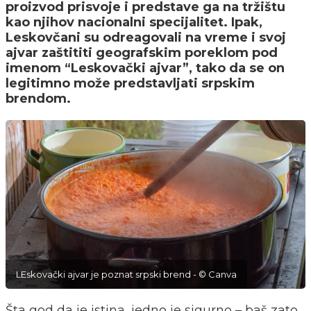
proizvod prisvoje i predstave ga na tržištu
kao njihov nacionalni specijalitet. Ipak,
Leskovčani su odreagovali na vreme i svoj
ajvar zaštititi geografskim poreklom pod
imenom “Leskovački ajvar”, tako da se on
legitimno može predstavljati srpskim
brendom.
LEskovački ajvar je poznat srpski brend - © Canva
Šta god da je istina, jedno je sigurno – baš zato