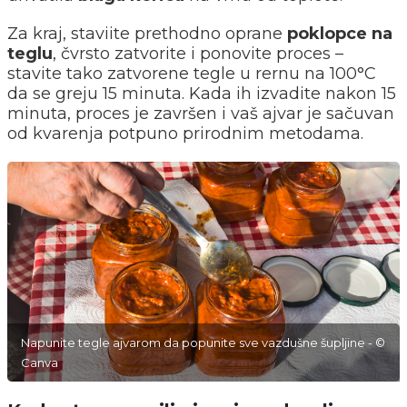
Za kraj, staviite prethodno oprane
poklopce na
teglu
, čvrsto zatvorite i ponovite proces –
stavite tako zatvorene tegle u rernu na 100°C
da se greju 15 minuta. Kada ih izvadite nakon 15
minuta, proces je završen i vaš ajvar je sačuvan
od kvarenja potpuno prirodnim metodama.
Napunite tegle ajvarom da popunite sve vazdušne šupljine - ©
Canva