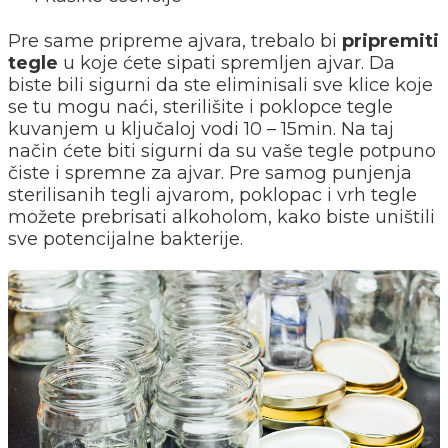
Pre same pripreme ajvara, trebalo bi
pripremiti
tegle
u koje ćete sipati spremljen ajvar. Da
biste bili sigurni da ste eliminisali sve klice koje
se tu mogu naći, sterilišite i poklopce tegle
kuvanjem u ključaloj vodi 10 – 15min. Na taj
način ćete biti sigurni da su vaše tegle potpuno
čiste i spremne za ajvar. Pre samog punjenja
sterilisanih tegli ajvarom, poklopac i vrh tegle
možete prebrisati alkoholom, kako biste uništili
sve potencijalne bakterije.