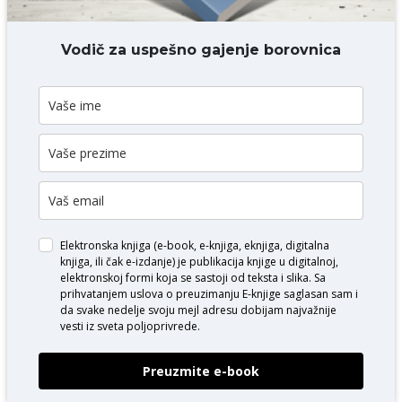
DODAJ KOMENTAR
Vodič za uspešno gajenje borovnica
Elektronska knjiga (e-book, e-knjiga, eknjiga, digitalna
knjiga, ili čak e-izdanje) je publikacija knjige u digitalnoj,
elektronskoj formi koja se sastoji od teksta i slika. Sa
prihvatanjem uslova o
preuzimanju E-knjige
saglasan sam i
da svake nedelje svoju mejl adresu dobijam najvažnije
vesti iz sveta poljoprivrede.
Preuzmite e-book