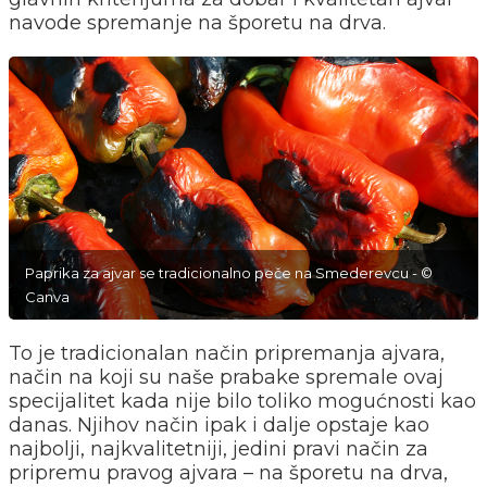
navode spremanje na šporetu na drva.
Paprika za ajvar se tradicionalno peče na Smederevcu - ©
Canva
To je tradicionalan način pripremanja ajvara,
način na koji su naše prabake spremale ovaj
specijalitet kada nije bilo toliko mogućnosti kao
danas. Njihov način ipak i dalje opstaje kao
najbolji, najkvalitetniji, jedini pravi način za
pripremu pravog ajvara – na šporetu na drva,