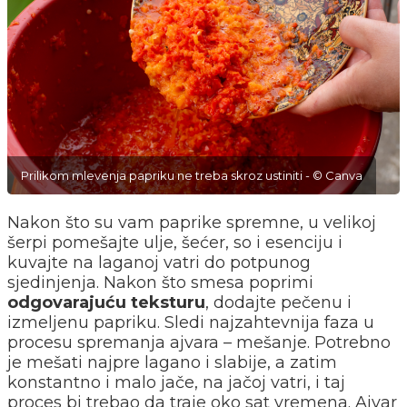
Prilikom mlevenja papriku ne treba skroz ustiniti - © Canva
Nakon što su vam paprike spremne, u velikoj
šerpi pomešajte ulje, šećer, so i esenciju i
kuvajte na laganoj vatri do potpunog
sjedinjenja. Nakon što smesa poprimi
odgovarajuću teksturu
, dodajte pečenu i
izmeljenu papriku. Sledi najzahtevnija faza u
procesu spremanja ajvara – mešanje. Potrebno
je mešati najpre lagano i slabije, a zatim
konstantno i malo jače, na jačoj vatri, i taj
proces bi trebao da traje oko sat vremena. Ajvar