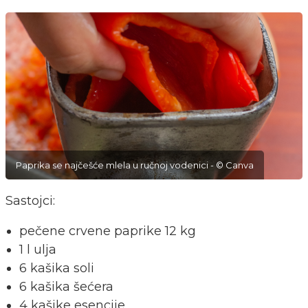
Paprika se najčešće mlela u ručnoj vodenici - © Canva
Sastojci:
pečene crvene paprike 12 kg
1 l ulja
6 kašika soli
6 kašika šećera
4 kašike esencije