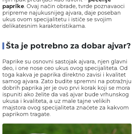
paprike
. Ovaj način obrade, tvrde poznavaoci
pripreme najukusnijeg ajvara, daje poseban
ukus ovom specijalitetu i ističe se svojim
delikatesnim karakteristikama.
Šta je potrebno za dobar ajvar?
Paprike su osnovni sastojak ajvara, njen glavni
deo, i one nose ceo ukus ovog specijaliteta. Od
toga kakva je paprika direktno zavisi i kvalitet
samog ajvara. Zato budite spremni na potražnju
dobrih paprika jer je ovo prvi korak koji se mora
ispuniti ako želite da vaš ajvar bude vrhunskog
ukusa i kvaliteta, a uz male tajne velikih
majstora ovog specijaliteta znaćete za kakvom
paprikom tragate.