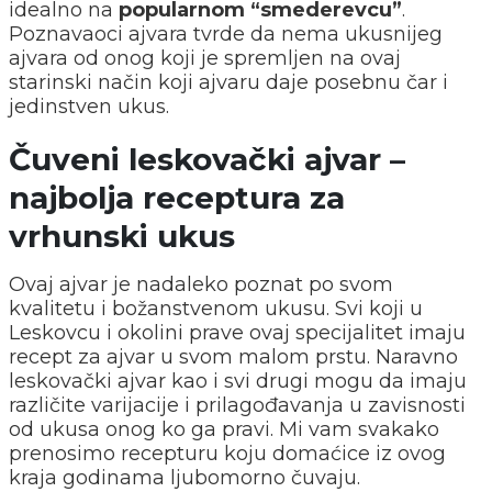
idealno na
popularnom “smederevcu”
.
Poznavaoci ajvara tvrde da nema ukusnijeg
ajvara od onog koji je spremljen na ovaj
starinski način koji ajvaru daje posebnu čar i
jedinstven ukus.
Čuveni leskovački ajvar –
najbolja receptura za
vrhunski ukus
Ovaj ajvar je nadaleko poznat po svom
kvalitetu i božanstvenom ukusu. Svi koji u
Leskovcu i okolini prave ovaj specijalitet imaju
recept za ajvar u svom malom prstu. Naravno
leskovački ajvar kao i svi drugi mogu da imaju
različite varijacije i prilagođavanja u zavisnosti
od ukusa onog ko ga pravi. Mi vam svakako
prenosimo recepturu koju domaćice iz ovog
kraja godinama ljubomorno čuvaju.