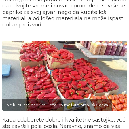
da odvojite vreme i novac i pronađete savršene
paprike za svoj ajvar, nego da kupite loš
materijal, a od lošeg materijala ne može ispasti
dobar proizvod.
Ne kupujete paprike u džakovima i kutijama - © Canva
Kada odaberete dobre i kvalitetne sastojke, već
ste završili pola posla. Naravno, znamo da vas