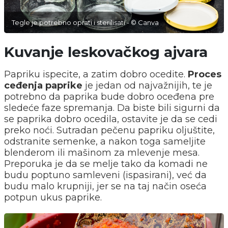
Tegle je potrebno oprati i sterilisati - © Canva
Kuvanje leskovačkog ajvara
Papriku ispecite, a zatim dobro ocedite.
Proces
ceđenja paprike
je jedan od najvažnijih, te je
potrebno da paprika bude dobro oceđena pre
sledeće faze spremanja. Da biste bili sigurni da
se paprika dobro ocedila, ostavite je da se cedi
preko noći. Sutradan pečenu papriku oljuštite,
odstranite semenke, a nakon toga sameljite
blenderom ili mašinom za mlevenje mesa.
Preporuka je da se melje tako da komadi ne
budu poptuno samleveni (ispasirani), već da
budu malo krupniji, jer se na taj način oseća
potpun ukus paprike.