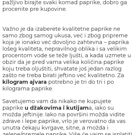
pažljivo birajte svaki komad paprike, dobro ga
procenite pre kupovine.
Važno je da izaberete kvalitetne paprike ne
samo zbog samog ukusa, već i zbog pripreme
koja je ionako već dovoljno zahtevna – paprika
lošeg kvaliteta, nepravilnog oblika i sa velikim
procentom vode se teže ljušti, a kada uzmete u
obzir da je pred vama velika količina paprike
koju treba oljuštiti, shvatate još jedan razlog
zašto ne treba birati jeftino već kvalitetno. Za
kilogram ajvara
potrebno je tri do tri i po
kilograma paprike.
Savetujemo vam da nikako ne kupujete
paprike
u džakovima i kutijam
a, iako su
možda jeftinije. Iako na površini možda vidite
zdrave i lepe paprike, vrlo je verovatno da vas
unutra čekaju kvrgave, sitne, a možda i
zelene/prezrele paprike. Više će vajm se isplatiti