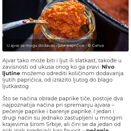
U ajvar se mogu dodavati i ljute papričice - © Canva
Ajvar tako može biti i ljut ili slatkast, takođe u
zavisnosti od ukusa onog ko ga pravi.
Nivo
ljutine
možemo odrediti količinom dodavanja
ljutih papričica, od izrazito ljutog do blago
ljutkastog.
Što se načina obrade paprike tiče, postoje dva
najpoznatija načina pri spremanju ajvara –
pečenje paprike i barenje paprike. I jedan i
drugi način su jednako zastupljeni u mnogim
krajevima širom Srbije, ali čini se da jedan od
njih ipak prednjači kao favorit –
pečenje