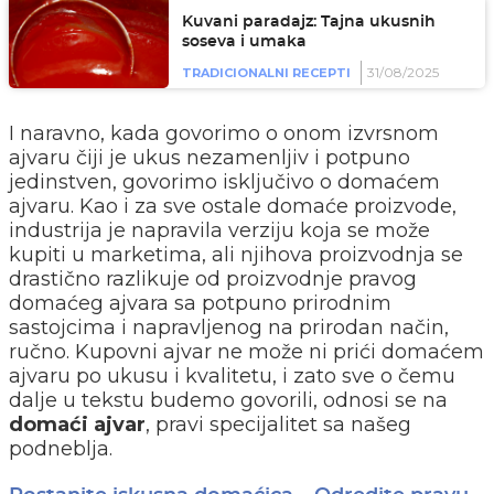
Kuvani paradajz: Tajna ukusnih
soseva i umaka
31/08/2025
TRADICIONALNI RECEPTI
I naravno, kada govorimo o onom izvrsnom
ajvaru čiji je ukus nezamenljiv i potpuno
jedinstven, govorimo isključivo o domaćem
ajvaru. Kao i za sve ostale domaće proizvode,
industrija je napravila verziju koja se može
kupiti u marketima, ali njihova proizvodnja se
drastično razlikuje od proizvodnje pravog
domaćeg ajvara sa potpuno prirodnim
sastojcima i napravljenog na prirodan način,
ručno. Kupovni ajvar ne može ni prići domaćem
ajvaru po ukusu i kvalitetu, i zato sve o čemu
dalje u tekstu budemo govorili, odnosi se na
domaći ajvar
, pravi specijalitet sa našeg
podneblja.