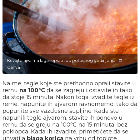
Kuvajte ajvar na laganoj vatri do potpunog sjedinjenja - ©
Canva
Naime, tegle koje ste prethodno oprali stavite u
rernu
na 100°C
da se zagreju i ostavite ih tako
da stoje 15 minuta. Nakon toga izvadite tegle iz
rerne, napunite ih ajvarom ravnomerno, tako da
popunite sve vazdušne šupljine. Kada ste
napunili tegle ajvarom, stavite ih ponovo u
rernu da se greju na 100°C na 15 minuta, bez
poklopca. Kada ih izvadite, primetićete da se
uhvatila
blaga
korica
na vrhu od toplote.