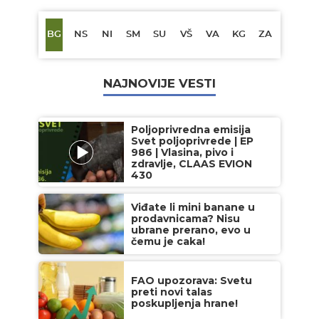
BG
NS
NI
SM
SU
VŠ
VA
KG
ZA
NAJNOVIJE VESTI
Poljoprivredna emisija
Svet poljoprivrede | EP
986 | Vlasina, pivo i
zdravlje, CLAAS EVION
430
Viđate li mini banane u
prodavnicama? Nisu
ubrane prerano, evo u
čemu je caka!
FAO upozorava: Svetu
preti novi talas
poskupljenja hrane!