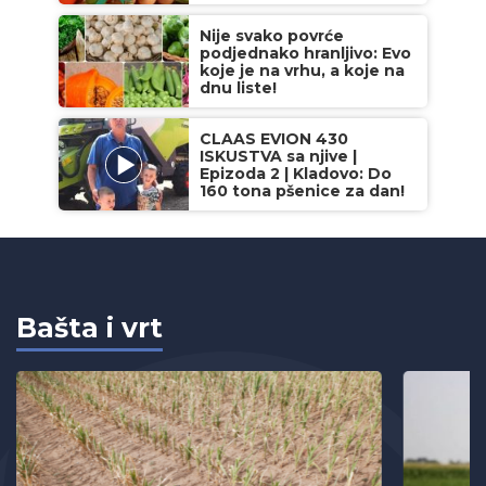
Nije svako povrće
podjednako hranljivo: Evo
koje je na vrhu, a koje na
dnu liste!
CLAAS EVION 430
ISKUSTVA sa njive |
Epizoda 2 | Kladovo: Do
160 tona pšenice za dan!
Bašta i vrt