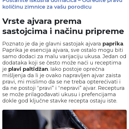
Postanite iskusna domaćica – Odredite pravu
količinu zimnice za vašu porodicu
Vrste ajvara prema
sastojcima i načinu pripreme
Poznato je da je glavni sastojak ajvara
paprika
.
Paprika je esencija ajvara, sve ostalo mogu biti
samo dodaci za malu varijaciju ukusa. Jedan od
dodataka koji se često može naći u receptima
je
plavi paltidžan
. Iako postoje oprečna
mišljenja da li je ovako napravljen ajvar zaista
pravi, mi mislimo da se ne treba opterećivati i
da ne postoji “pravi” i “nepravi” ajvar. Receptura
se može prilagođavati ukusu i prefencijama
dokle god ključne stavke recepta ostaju iste.