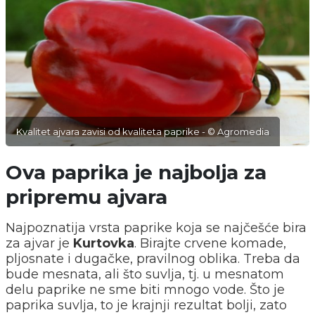
Kvalitet ajvara zavisi od kvaliteta paprike - © Agromedia
Ova paprika je najbolja za
pripremu ajvara
Najpoznatija vrsta paprike koja se najčešće bira
za ajvar je
Kurtovka
. Birajte crvene komade,
pljosnate i dugačke, pravilnog oblika. Treba da
bude mesnata, ali što suvlja, tj. u mesnatom
delu paprike ne sme biti mnogo vode. Što je
paprika suvlja, to je krajnji rezultat bolji, zato