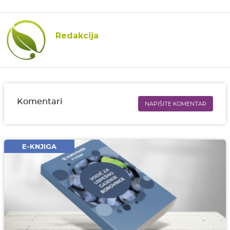
Redakcija
Komentari
NAPIŠITE KOMENTAR
Ime i prezime* obavezno
Email* obavezno
E-KNJIGA
Komentar* obavezno