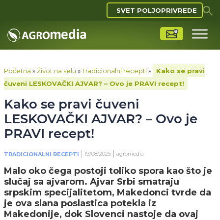
SVET POLJOPRIVREDE
Početna
»
Život na selu
»
Tradicionalni recepti
»
Kako se pravi
čuveni LESKOVAČKI AJVAR? – Ovo je PRAVI recept!
Kako se pravi čuveni
LESKOVAČKI AJVAR? – Ovo je
PRAVI recept!
19/08/2025
agromedia
TRADICIONALNI RECEPTI
Malo oko čega postoji toliko spora kao što je
slučaj sa ajvarom. Ajvar Srbi smatraju
srpskim specijalitetom, Makedonci tvrde da
je ova slana poslastica potekla iz
Makedonije, dok Slovenci nastoje da ovaj