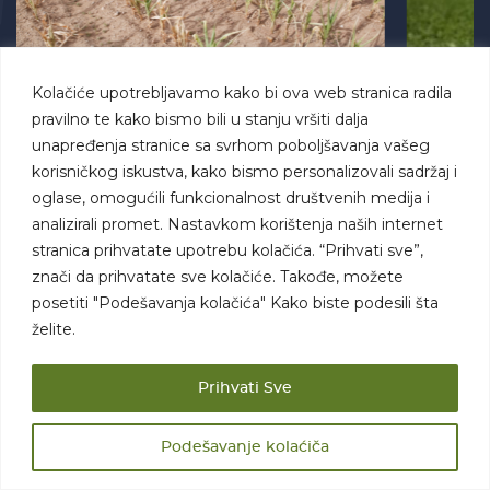
Kolačiće upotrebljavamo kako bi ova web stranica radila
pravilno te kako bismo bili u stanju vršiti dalja
VESTI
03.08.2026
POVRTAR
unapređenja stranice sa svrhom poboljšavanja vašeg
Ratari strepe od najgoreg scenarija:
Od rata
korisničkog iskustva, kako bismo personalizovali sadržaj i
Kukuruz, soja i šećerna repa
Dragomi
oglase, omogućili funkcionalnost društvenih medija i
propadaju, ni navodnjavanje ne
proizvo
analizirali promet. Nastavkom korištenja naših internet
pomaže!
stranica prihvatate upotrebu kolačića. “Prihvati sve”,
znači da prihvatate sve kolačiće. Takođe, možete
posetiti "Podešavanja kolačića" Kako biste podesili šta
želite.
POVEZANE VESTI
Prihvati Sve
Podešavanje kolaćiča
SAVETI: Kako da ofarbate jaja
PRIRODNIM bojama iz vaše