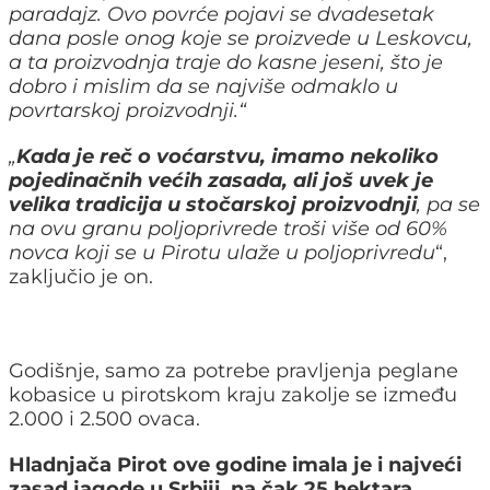
paradajz. Ovo povrće pojavi se dvadesetak
dana posle onog koje se proizvede u Leskovcu,
a ta proizvodnja traje do kasne jeseni, što je
dobro i mislim da se najviše odmaklo u
povrtarskoj proizvodnji.“
„
Kada je reč o voćarstvu, imamo nekoliko
pojedinačnih većih zasada, ali još uvek je
velika tradicija u stočarskoj proizvodnji
, pa se
na ovu granu poljoprivrede troši više od 60%
novca koji se u Pirotu ulaže u poljoprivredu
“,
zaključio je on.
Godišnje, samo za potrebe pravljenja peglane
kobasice u pirotskom kraju zakolje se između
2.000 i 2.500 ovaca.
Hladnjača Pirot ove godine imala je i najveći
zasad jagode u Srbiji, na čak 25 hektara