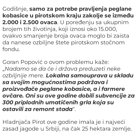
Godišnje,
samo za potrebe pravljenja peglane
kobasice u pirotskom kraju zakolje se između
2.000 i 2.500 ovaca
. U poređenju sa ukupnim
brojem tih životinja, koji iznosi oko 15.000,
ovakvo smanjenje broja ovaca moglo bi zaista
da nanese ozbiljne štete pirotskom stočnom
fondu.
Goran Popović o ovom problemu kaže:
„
Nadamo se da će i država preduzeti neke
ozbiljnije mere.
Lokalna samouprava u skladu
sa svojim mogućnostima podržava i
proizvođače peglane kobasice, a i farmere
ovčare. Oni su ove godine dobili subvencije za
300 priplodnih umatičenih grla koja su
ostavili za remont stada
“.
Hladnjača Pirot ove godine imala je i najveći
zasad jagode u Srbiji, na čak 25 hektara zemlje.