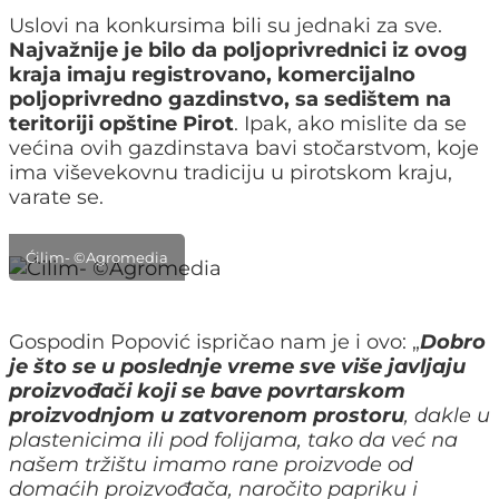
Uslovi na konkursima bili su jednaki za sve.
Najvažnije je bilo da poljoprivrednici iz ovog
kraja imaju registrovano, komercijalno
poljoprivredno gazdinstvo, sa sedištem na
teritoriji opštine Pirot
. Ipak, ako mislite da se
većina ovih gazdinstava bavi stočarstvom, koje
ima viševekovnu tradiciju u pirotskom kraju,
varate se.
Ćilim- ©Agromedia
Gospodin Popović ispričao nam je i ovo: „
Dobro
je što se u poslednje vreme sve više javljaju
proizvođači koji se bave povrtarskom
proizvodnjom u zatvorenom prostoru
, dakle u
plastenicima ili pod folijama, tako da već na
našem tržištu imamo rane proizvode od
domaćih proizvođača, naročito papriku i