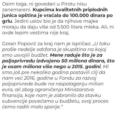
Osim toga, ni govedari u Pirotu nisu
zanemareni.
Kupcima kvalitetnih priplodnih
junica opština je vraćala do 100.000 dinara po
grlu
. Jedini uslov bio je da njihove majke
moraju da daju više od 5.500 litara mleka. Ali, ni
ovde lepim vestima nije kraj.
Goran Popović za kraj nam je ispričao: „
U toku
prošle nedelje održana je skupština na kojoj
smo usvojili budžet.
Mene raduje što je za
poljoprivredu izdvojeno 50 miliona dinara, što
je osam miliona više nego u 2015. godini
. Mi
smo još pre nekoliko godina postavili cilj da
nam već 2016. godine u Fondu za razvoj
poljoprivrede bude na raspolaganju milion
evra, ali zbog ograničenja Ministarstva
finansija, koje nam je zabranilo da stavku
subvencije povećamo u budžetu, ovaj proces
ćemo raditi malo sporije.“