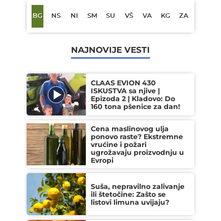
BG
NS
NI
SM
SU
VŠ
VA
KG
ZA
NAJNOVIJE VESTI
CLAAS EVION 430
ISKUSTVA sa njive |
Epizoda 2 | Kladovo: Do
160 tona pšenice za dan!
Cena maslinovog ulja
ponovo raste? Ekstremne
vrućine i požari
ugrožavaju proizvodnju u
Evropi
Suša, nepravilno zalivanje
ili štetočine: Zašto se
listovi limuna uvijaju?