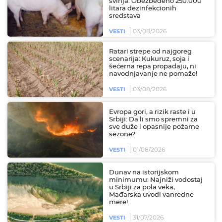
svinja: Obezbeđeno 250.000
litara dezinfekcionih
sredstava
03/08/2026
VESTI
Ratari strepe od najgoreg
scenarija: Kukuruz, soja i
šećerna repa propadaju, ni
navodnjavanje ne pomaže!
03/08/2026
VESTI
Evropa gori, a rizik raste i u
Srbiji: Da li smo spremni za
sve duže i opasnije požarne
sezone?
01/08/2026
VESTI
Dunav na istorijskom
minimumu: Najniži vodostaj
u Srbiji za pola veka,
Mađarska uvodi vanredne
mere!
31/07/2026
VESTI