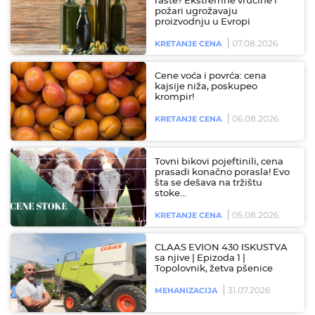
raste? Ekstremne vrućine i
požari ugrožavaju
proizvodnju u Evropi
07.08.2026
KRETANJE CENA
Cene voća i povrća: cena
kajsije niža, poskupeo
krompir!
06.08.2026
KRETANJE CENA
Tovni bikovi pojeftinili, cena
prasadi konačno porasla! Evo
šta se dešava na tržištu
stoke…
05.08.2026
KRETANJE CENA
CLAAS EVION 430 ISKUSTVA
sa njive | Epizoda 1 |
Topolovnik, žetva pšenice
31.07.2026
MEHANIZACIJA