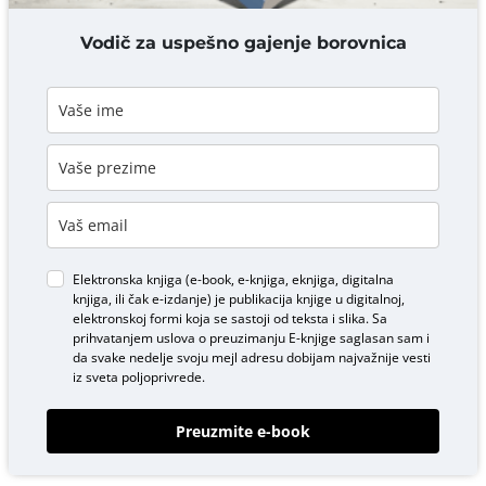
DODAJ KOMENTAR
Vodič za uspešno gajenje borovnica
Elektronska knjiga (e-book, e-knjiga, eknjiga, digitalna
knjiga, ili čak e-izdanje) je publikacija knjige u digitalnoj,
elektronskoj formi koja se sastoji od teksta i slika. Sa
prihvatanjem uslova o
preuzimanju E-knjige
saglasan sam i
da svake nedelje svoju mejl adresu dobijam najvažnije vesti
iz sveta poljoprivrede.
Preuzmite e-book