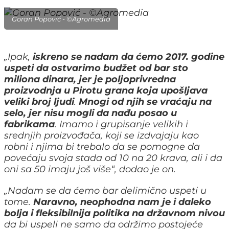
Goran Popović - ©Agromedia
„Ipak,
iskreno se nadam da ćemo 2017. godine
uspeti da ostvarimo budžet od bar sto
miliona dinara, jer je poljoprivredna
proizvodnja u Pirotu grana koja upošljava
veliki broj ljudi
.
Mnogi od njih se vraćaju na
selo, jer nisu mogli da nađu posao u
fabrikama
. Imamo i grupisanje velikih i
srednjih proizvođača, koji se izdvajaju kao
robni i njima bi trebalo da se pomogne da
povećaju svoja stada od 10 na 20 krava, ali i da
oni sa 50 imaju još više“, dodao je on.
„Nadam se da ćemo bar delimično uspeti u
tome.
Naravno, neophodna nam je i daleko
bolja i fleksibilnija politika na državnom nivou
da bi uspeli ne samo da održimo postojeće