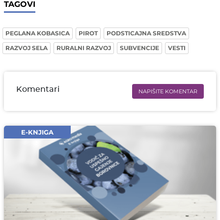
TAGOVI
PEGLANA KOBASICA
PIROT
PODSTICAJNA SREDSTVA
RAZVOJ SELA
RURALNI RAZVOJ
SUBVENCIJE
VESTI
Komentari
NAPIŠITE KOMENTAR
Ime i prezime* obavezno
Email* obavezno
E-KNJIGA
Komentar* obavezno