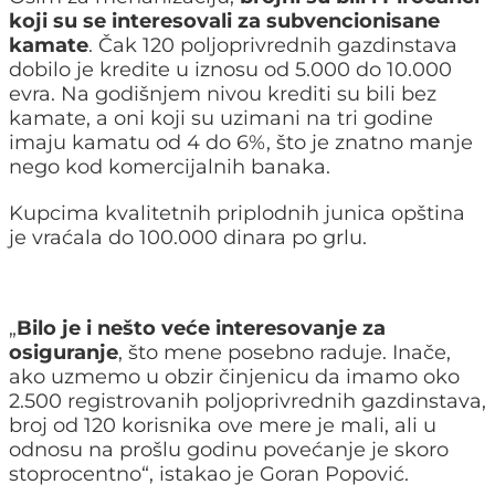
koji su se interesovali za subvencionisane
kamate
. Čak 120 poljoprivrednih gazdinstava
dobilo je kredite u iznosu od 5.000 do 10.000
evra. Na godišnjem nivou krediti su bili bez
kamate, a oni koji su uzimani na tri godine
imaju kamatu od 4 do 6%, što je znatno manje
nego kod komercijalnih banaka.
Kupcima kvalitetnih priplodnih junica opština
je vraćala do 100.000 dinara po grlu.
„
Bilo je i nešto veće interesovanje za
osiguranje
, što mene posebno raduje. Inače,
ako uzmemo u obzir činjenicu da imamo oko
2.500 registrovanih poljoprivrednih gazdinstava,
broj od 120 korisnika ove mere je mali, ali u
odnosu na prošlu godinu povećanje je skoro
stoprocentno“, istakao je Goran Popović.