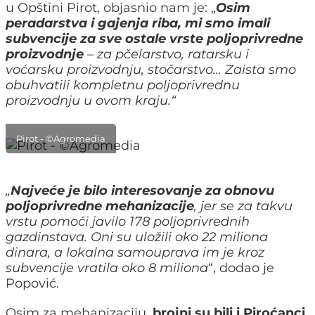
u Opštini Pirot, objasnio nam je: „
Osim
peradarstva i gajenja riba, mi smo imali
subvencije za sve ostale vrste poljoprivredne
proizvodnje
– za pčelarstvo, ratarsku i
voćarsku proizvodnju, stočarstvo… Zaista smo
obuhvatili kompletnu poljoprivrednu
proizvodnju u ovom kraju.“
Pirot - ©Agromedia
„
Najveće je bilo interesovanje za obnovu
poljoprivredne mehanizacije
, jer se za takvu
vrstu pomoći javilo 178 poljoprivrednih
gazdinstava. Oni su uložili oko 22 miliona
dinara, a lokalna samouprava im je kroz
subvencije vratila oko 8 miliona
“, dodao je
Popović.
Osim za mehanizaciju,
brojni su bili i Piroćanci