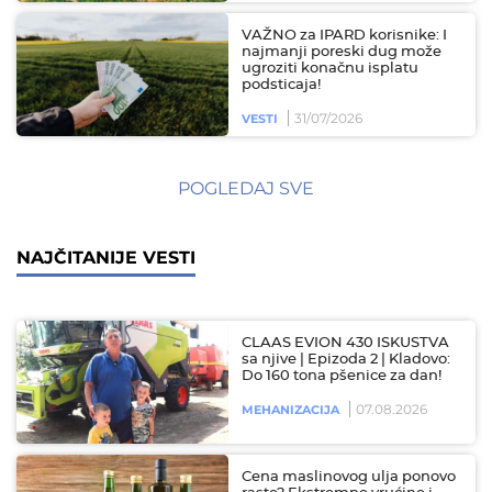
VAŽNO za IPARD korisnike: I
najmanji poreski dug može
ugroziti konačnu isplatu
podsticaja!
31/07/2026
VESTI
POGLEDAJ SVE
NAJČITANIJE VESTI
CLAAS EVION 430 ISKUSTVA
sa njive | Epizoda 2 | Kladovo:
Do 160 tona pšenice za dan!
07.08.2026
MEHANIZACIJA
Cena maslinovog ulja ponovo