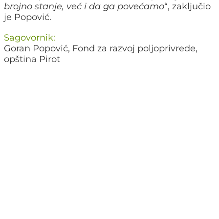
brojno stanje, već i da ga povećamo
“, zaključio
je Popović.
Sagovornik:
Goran Popović, Fond za razvoj poljoprivrede,
opština Pirot