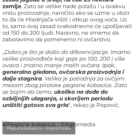
zemlje
. Zato se velike nade polažu i u ovakvu
vrstu proizvodnje, naročito ako se uzme u obzir
to da će Hladnjača vršiti i otkup ovog voća. Uz
to, samo ovaj zasad svakodnevno će upošljavati
od 150 do 200 ljudi. Naravno, ne smemo da
zaboravimo da pomenemo ni ovčarstvo.
„
Dobro je što je došlo do diferencijacije. Imamo
velike proizvođače koji gaje po 100, 200 i više
ovaca i znatno manje malih ovčara. Ipak,
generalno gledano, ovčarska proizvodnja i
dalje stagnira
. Velika je potražnja za ovčijim
mesom zbog pirotske peglane kobasice. Zato
se bojim da ćemo,
ukoliko ne dođe do
ozbiljnijih ulaganja, u skorijem periodu
uništiti gotovo sva grla
“, rekao je Popović.
Peglana kobasica - ©Agromedia