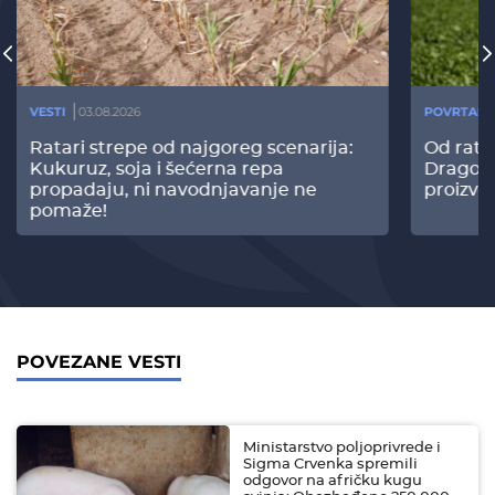
VESTI
03.08.2026
POVRTARS
Ratari strepe od najgoreg scenarija:
Od rata
Kukuruz, soja i šećerna repa
Dragomi
propadaju, ni navodnjavanje ne
proizvo
pomaže!
POVEZANE VESTI
Ministarstvo poljoprivrede i
Sigma Crvenka spremili
odgovor na afričku kugu