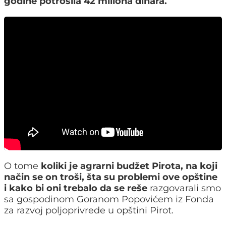
godine potrošila 42 miliona dinara.
O tome
koliki je agrarni budžet Pirota, na koji
način se on troši, šta su problemi ove opštine
i kako bi oni trebalo da se reše
razgovarali smo
sa gospodinom Goranom Popovićem iz Fonda
za razvoj poljoprivrede u opštini Pirot.