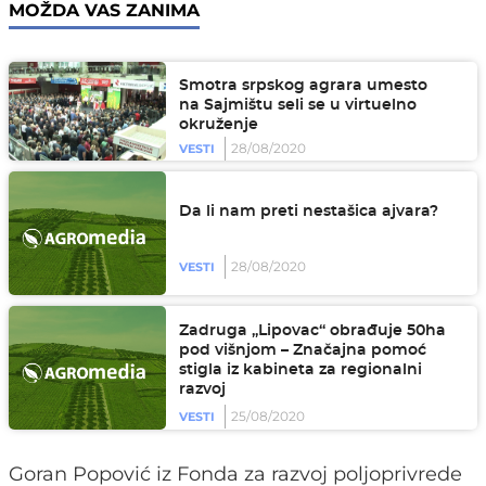
MOŽDA VAS ZANIMA
Smotra srpskog agrara umesto
na Sajmištu seli se u virtuelno
okruženje
28/08/2020
VESTI
Da li nam preti nestašica ajvara?
28/08/2020
VESTI
Zadruga „Lipovac“ obrađuje 50ha
pod višnjom – Značajna pomoć
stigla iz kabineta za regionalni
razvoj
25/08/2020
VESTI
Goran Popović iz Fonda za razvoj poljoprivrede