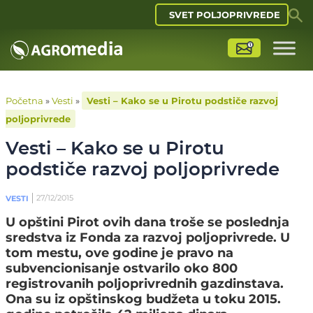
SVET POLJOPRIVREDE
Početna
»
Vesti
»
Vesti – Kako se u Pirotu podstiče razvoj
poljoprivrede
Vesti – Kako se u Pirotu
podstiče razvoj poljoprivrede
27/12/2015
VESTI
U opštini Pirot ovih dana troše se poslednja
sredstva iz Fonda za razvoj poljoprivrede. U
tom mestu, ove godine je pravo na
subvencionisanje ostvarilo oko 800
registrovanih poljoprivrednih gazdinstava.
Ona su iz opštinskog budžeta u toku 2015.