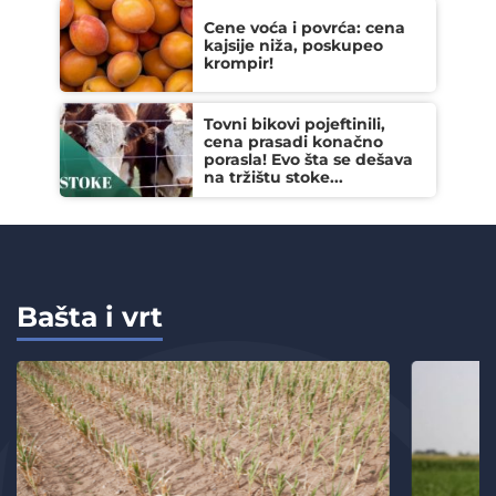
Cene voća i povrća: cena
kajsije niža, poskupeo
krompir!
Tovni bikovi pojeftinili,
cena prasadi konačno
porasla! Evo šta se dešava
na tržištu stoke...
Bašta i vrt