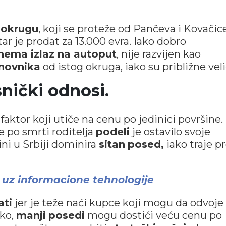
okrugu
, koji se proteže od Pančeva i Kovačic
tar je prodat za 13.000 evra. Iako dobro
nema izlaz na autoput
, nije razvijen kao
novnika
od istog okruga, iako su približne veli
snički odnosi.
aktor koji utiče na cenu po jedinici površine.
 po smrti roditelja
podeli
je ostavilo svoje
ini u Srbiji dominira
sitan
posed,
iako traje p
 uz informacione tehnologije
ati
jer je teže naći kupce koji mogu da odvoje
ako,
manji
posedi
mogu dostići veću cenu po