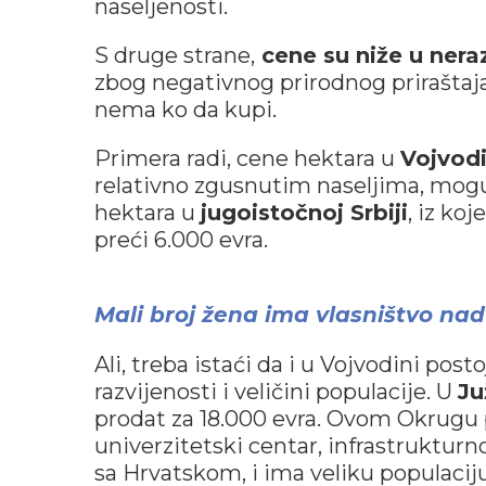
naseljenosti.
S druge strane,
cene su niže u nera
zbog negativnog prirodnog priraštaja
nema ko da kupi.
Primera radi, cene hektara u
Vojvodi
relativno zgusnutim naseljima, mogu
hektara u
jugoistočnoj Srbiji
, iz ko
preći 6.000 evra.
Mali broj žena ima vlasništvo na
Ali, treba istaći da i u Vojvodini pos
razvijenosti i veličini populacije. U
Ju
prodat za 18.000 evra. Ovom Okrugu
univerzitetski centar, infrastrukturn
sa Hrvatskom, i ima veliku populacij