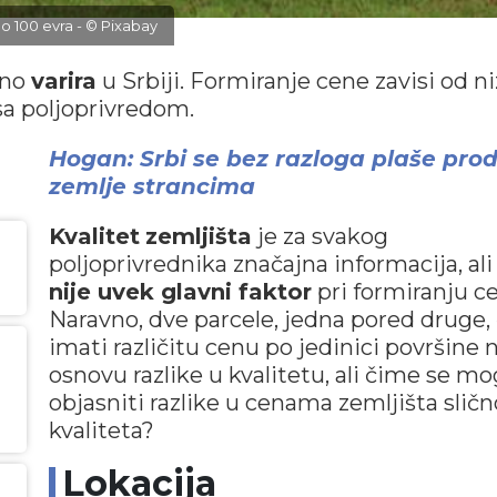
 100 evra - © Pixabay
tno
varira
u Srbiji. Formiranje cene zavisi od ni
sa poljoprivredom.
Hogan: Srbi se bez razloga plaše pro
zemlje strancima
Kvalitet
zemljišta
je za svakog
poljoprivrednika značajna informacija, ali
nije uvek glavni faktor
pri formiranju c
Naravno, dve parcele, jedna pored druge,
imati različitu cenu po jedinici površine 
osnovu razlike u kvalitetu, ali čime se m
objasniti razlike u cenama zemljišta slič
kvaliteta?
Lokacija