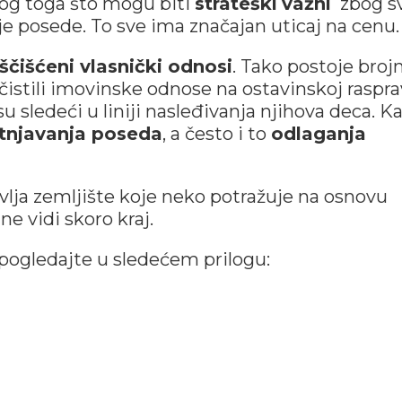
bog toga što mogu biti
strateški
važni
zbog s
je posede. To sve ima značajan uticaj na cenu.
ščišćeni vlasnički odnosi
. Tako postoje brojn
čistili imovinske odnose na ostavinskoj rasprav
su sledeći u liniji nasleđivanja njihova deca. K
itnjavanja poseda
, a često i to
odlaganja
lja zemljište koje neko potražuje na osnovu
ne vidi skoro kraj.
pogledajte u sledećem prilogu: