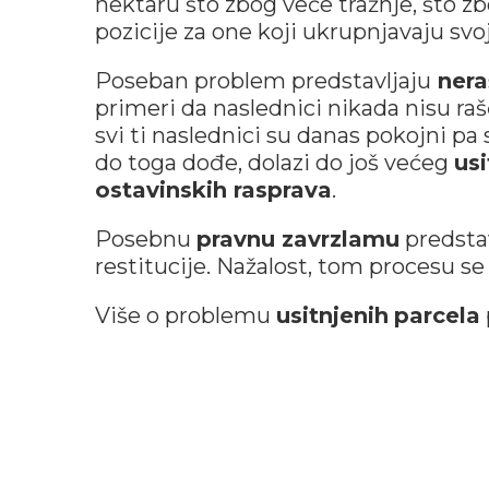
hektaru što zbog veće tražnje, što z
pozicije za one koji ukrupnjavaju svo
Poseban problem predstavljaju
nera
primeri da naslednici nikada nisu raš
svi ti naslednici su danas pokojni pa 
do toga dođe, dolazi do još većeg
us
ostavinskih rasprava
.
Posebnu
pravnu zavrzlamu
predstav
restitucije. Nažalost, tom procesu se 
Više o problemu
usitnjenih
parcela