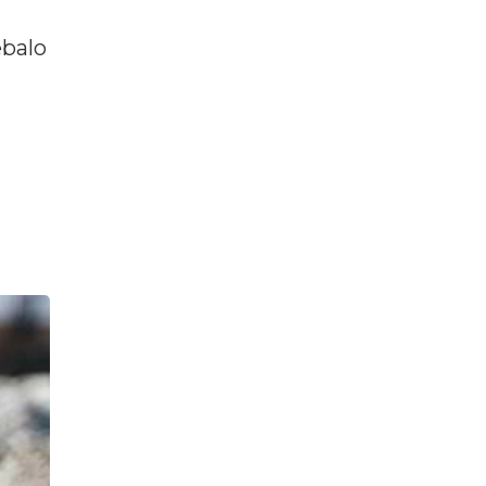
ebalo