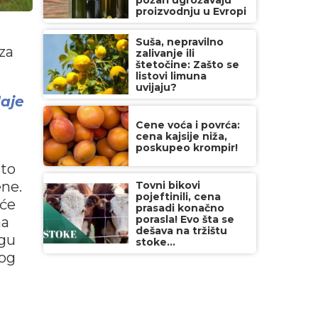
požari ugrožavaju
proizvodnju u Evropi
Suša, nepravilno
za
zalivanje ili
štetočine: Zašto se
listovi limuna
uvijaju?
daje
Cene voća i povrća:
cena kajsije niža,
poskupeo krompir!
 to
ene.
Tovni bikovi
pojeftinili, cena
 će
prasadi konačno
porasla! Evo šta se
na
dešava na tržištu
ogu
stoke...
nog