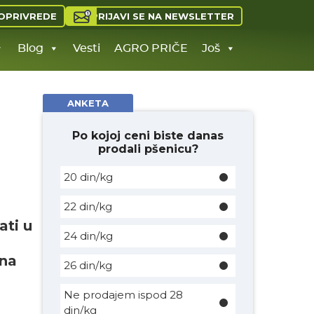
PRIJAVI SE NA NEWSLETTER
OPRIVREDE
Blog
Vesti
AGRO PRIČE
Još
ANKETA
Po kojoj ceni biste danas
prodali pšenicu?
20 din/kg
22 din/kg
ati u
24 din/kg
 na
26 din/kg
Ne prodajem ispod 28
din/kg