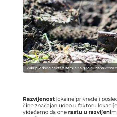
Zakup jednog hektara zemlje na godinu dana košta do
Razvijenost
lokalne privrede i posl
čine značajan udeo u faktoru lokacij
videćemo da one
rastu u razvijeni
m 