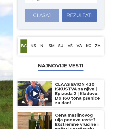
GLASAJ
REZULTATI
BG
NS
NI
SM
SU
VŠ
VA
KG
ZA
NAJNOVIJE VESTI
CLAAS EVION 430
ISKUSTVA sa njive |
Epizoda 2 | Kladovo:
Do 160 tona pšenice
za dan!
Cena maslinovog
ulja ponovo raste?
Ekstremne vrućine i