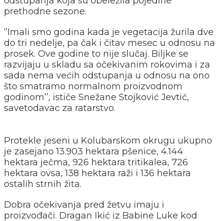
odstupanja koja su obeležila pojedine
prethodne sezone.
‘’Imali smo godina kada je vegetacija žurila dve
do tri nedelje, pa čak i čitav mesec u odnosu na
prosek. Ove godine to nije slučaj. Biljke se
razvijaju u skladu sa očekivanim rokovima i za
sada nema većih odstupanja u odnosu na ono
što smatramo normalnom proizvodnom
godinom’’, ističe Snežane Stojković Jevtić,
savetodavac za ratarstvo.
Protekle jeseni u Kolubarskom okrugu ukupno
je zasejano 13.903 hektara pšenice, 4.144
hektara ječma, 926 hektara tritikalea, 726
hektara ovsa, 138 hektara raži i 136 hektara
ostalih strnih žita.
Dobra očekivanja pred žetvu imaju i
proizvođači. Dragan Ikić iz Babine Luke kod