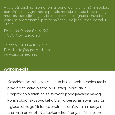
Hvatajući korak sa vremenom u jednoj od najdinamičnijih oblasti
današnjice, na Agromedia portalu mešaju se stara i nova znanja,
mudrost tradicije i najnovija tehnološka dostignuća. Uhvatite
korak sa promenama, pratite najčitaniji poljoprivredni portal u
Srbiji!
Dr Ivana Ribara 84, VI/26
11070 Novi Beograd
Telefon:
+381 64 1627 353
Email:
info@agromedia.rs
www.agromedia.rs
Agromedia
O nama
Kolačiće upotrebljavamo kako bi ova web stranica radila
Svet poljoprivrede
pravilno te kako bismo bili u stanju vršiti dalja
Marketing usluge
unapređenja stranice sa svrhom poboljšavanja vašeg
korisničkog iskustva, kako bismo personalizovali sadržaj i
Tražimo saradnike
oglase, omogućili funkcionalnost društvenih medija i
analizirali promet. Nastavkom korištenja naših internet