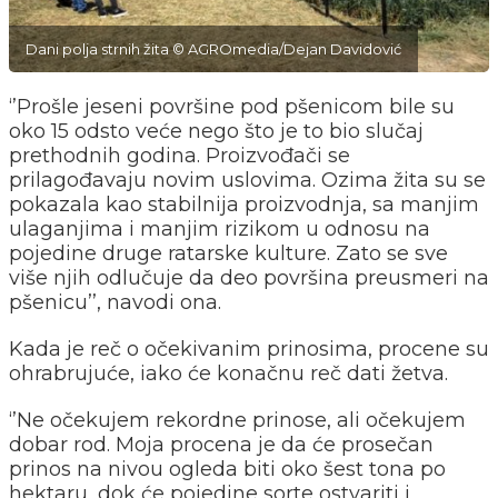
Dani polja strnih žita © AGROmedia/Dejan Davidović
‘’Prošle jeseni površine pod pšenicom bile su
oko 15 odsto veće nego što je to bio slučaj
prethodnih godina. Proizvođači se
prilagođavaju novim uslovima. Ozima žita su se
pokazala kao stabilnija proizvodnja, sa manjim
ulaganjima i manjim rizikom u odnosu na
pojedine druge ratarske kulture. Zato se sve
više njih odlučuje da deo površina preusmeri na
pšenicu’’, navodi ona.
Kada je reč o očekivanim prinosima, procene su
ohrabrujuće, iako će konačnu reč dati žetva.
‘’Ne očekujem rekordne prinose, ali očekujem
dobar rod. Moja procena je da će prosečan
prinos na nivou ogleda biti oko šest tona po
hektaru, dok će pojedine sorte ostvariti i