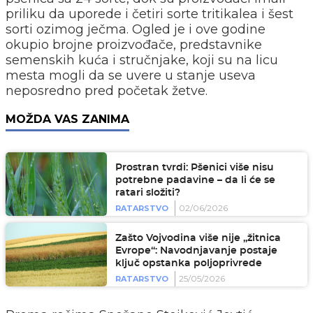
priliku da uporede i četiri sorte tritikalea i šest
sorti ozimog ječma. Ogled je i ove godine
okupio brojne proizvođače, predstavnike
semenskih kuća i stručnjake, koji su na licu
mesta mogli da se uvere u stanje useva
neposredno pred početak žetve.
MOŽDA VAS ZANIMA
Prostran tvrdi: Pšenici više nisu
potrebne padavine – da li će se
ratari složiti?
02/06/2026
RATARSTVO
Zašto Vojvodina više nije „žitnica
Evrope“: Navodnjavanje postaje
ključ opstanka poljoprivrede
25/05/2026
RATARSTVO