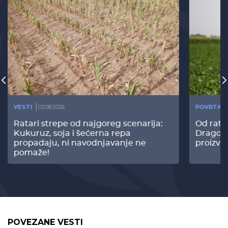
VESTI
03.08.2026
POVRTAR
Ratari strepe od najgoreg scenarija:
Od rata
Kukuruz, soja i šećerna repa
Dragomi
propadaju, ni navodnjavanje ne
proizvo
pomaže!
POVEZANE VESTI