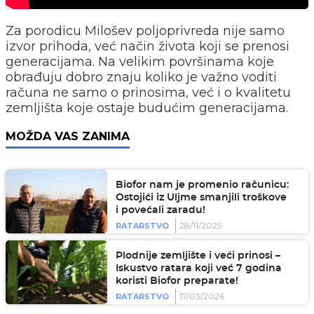
Za porodicu Milošev poljoprivreda nije samo
izvor prihoda, već način života koji se prenosi
generacijama. Na velikim površinama koje
obrađuju dobro znaju koliko je važno voditi
računa ne samo o prinosima, već i o kvalitetu
zemljišta koje ostaje budućim generacijama.
MOŽDA VAS ZANIMA
Biofor nam je promenio računicu:
Ostojići iz Uljme smanjili troškove
i povećali zaradu!
28/11/2025
RATARSTVO
Plodnije zemljište i veći prinosi –
Iskustvo ratara koji već 7 godina
koristi Biofor preparate!
17/03/2026
RATARSTVO