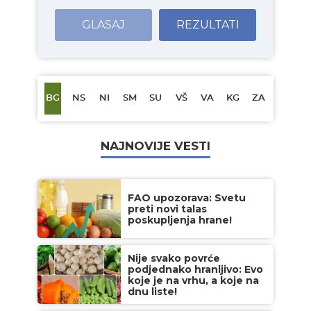
GLASAJ
REZULTATI
BG
NS
NI
SM
SU
VŠ
VA
KG
ZA
NAJNOVIJE VESTI
FAO upozorava: Svetu
preti novi talas
poskupljenja hrane!
Nije svako povrće
podjednako hranljivo: Evo
koje je na vrhu, a koje na
dnu liste!