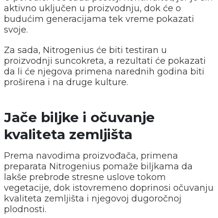
aktivno uključen u proizvodnju, dok će o
budućim generacijama tek vreme pokazati
svoje.
Za sada, Nitrogenius će biti testiran u
proizvodnji suncokreta, a rezultati će pokazati
da li će njegova primena narednih godina biti
proširena i na druge kulture.
Jače biljke i očuvanje
kvaliteta zemljišta
Prema navodima proizvođača, primena
preparata Nitrogenius pomaže biljkama da
lakše prebrode stresne uslove tokom
vegetacije, dok istovremeno doprinosi očuvanju
kvaliteta zemljišta i njegovoj dugoročnoj
plodnosti.