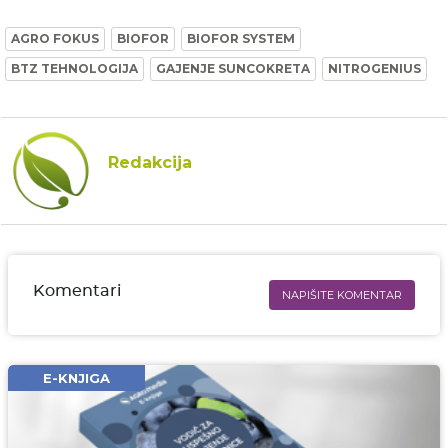
AGRO FOKUS
BIOFOR
BIOFOR SYSTEM
BTZ TEHNOLOGIJA
GAJENJE SUNCOKRETA
NITROGENIUS
Redakcija
Komentari
NAPIŠITE KOMENTAR
Ime i prezime* obavezno
Email* obavezno
E-KNJIGA
Komentar* obavezno