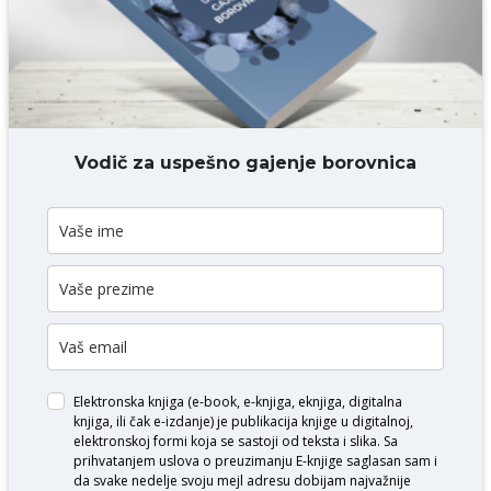
DODAJ KOMENTAR
Vodič za uspešno gajenje borovnica
Elektronska knjiga (e-book, e-knjiga, eknjiga, digitalna
knjiga, ili čak e-izdanje) je publikacija knjige u digitalnoj,
elektronskoj formi koja se sastoji od teksta i slika. Sa
prihvatanjem uslova o
preuzimanju E-knjige
saglasan sam i
da svake nedelje svoju mejl adresu dobijam najvažnije