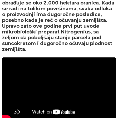
obrađuje se oko 2.000 hektara oranica. Kada
se radi na tolikim površinama, svaka odluka
o proizvodnji ima dugoročne posledice,
posebno kada je reč o očuvanju zemljišta.
Upravo zato ove godine prvi put uvode
mikrobiološki preparat Nitrogenius, sa
željom da poboljšaju stanje parcela pod
suncokretom i dugoročno očuvaju plodnost
zemljišta.