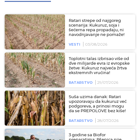
Ratari strepe od najgoreg
scenarija: Kukuruz, soja i
šećerna repa propadaju, ni
navodnjavanje ne pomaže!
03/08/2026
VESTI
Toplotni talas izbrisao više od
dve milijarde evra iz evropske
žetve: Kukuruz najveća žrtva
ekstremnih vrućina!
29/07/2026
RATARSTVO
Suša uzima danak: Ratari
upozoravaju da kukuruz već
podgoreva, a prinosi mogu
da se PREPOLOVE bez kiše!
28/07/2026
RATARSTVO
3 godine sa Biofor
preparatima: Pšenica nije