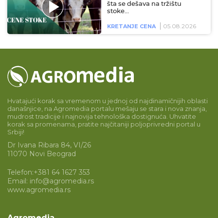
šta se dešava na tržištu
stoke…
05.08.2026
KRETANJE CENA
Hvatajući korak sa vremenom u jednoj od najdinamičnijih oblasti
današnjice, na Agromedia portalu mešaju se stara i nova znanja,
mudrost tradicije i najnovija tehnološka dostignuća. Uhvatite
korak sa promenama, pratite najčitaniji poljoprivredni portal u
Srbiji!
Dr Ivana Ribara 84, VI/26
11070 Novi Beograd
Telefon:
+381 64 1627 353
Email:
info@agromedia.rs
www.agromedia.rs
Agromedia