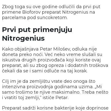
Zbog toga su ove godine odlučili da prvi put
primene Bioforov preparat Nitrogenius na
parcelama pod suncokretom.
Prvi put primenjuju
Nitrogenius
Kako objašnjava Petar Milošev, odluka nije
doneta preko noći. Već neko vreme slušali su
iskustva drugih proizvođača koji koriste ovaj
preparat, ali su zbog opreza i dodatnih troškova
čekali da se i sami odluče na taj korak.
Cilj im je da zemljištu vrate deo onoga što
intenzivna proizvodnja godinama uzima. „Mi
samo trošimo te njive maksimalno. Treba nešto
i vratiti toj zemlji,“ ističe Petar.
Preparat sadrži korisne bakterije koje doprinose