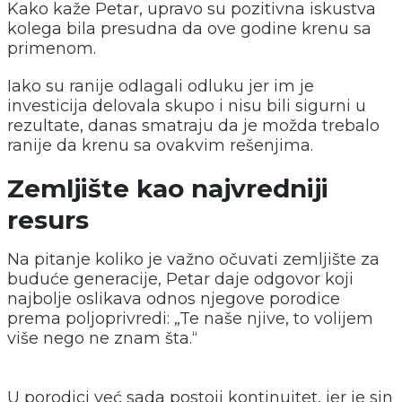
Kako kaže Petar, upravo su pozitivna iskustva
kolega bila presudna da ove godine krenu sa
primenom.
Iako su ranije odlagali odluku jer im je
investicija delovala skupo i nisu bili sigurni u
rezultate, danas smatraju da je možda trebalo
ranije da krenu sa ovakvim rešenjima.
Zemljište kao najvredniji
resurs
Na pitanje koliko je važno očuvati zemljište za
buduće generacije, Petar daje odgovor koji
najbolje oslikava odnos njegove porodice
prema poljoprivredi: „Te naše njive, to volijem
više nego ne znam šta.“
U porodici već sada postoji kontinuitet, jer je sin