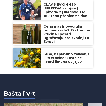
CLAAS EVION 430
ISKUSTVA sa njive |
Epizoda 2 | Kladovo: Do
160 tona pšenice za dan!
Cena maslinovog ulja
ponovo raste? Ekstremne
vrućine i požari
ugrožavaju proizvodnju u
Evropi
Suša, nepravilno zalivanje
ili štetočine: Zašto se
listovi limuna uvijaju?
Bašta i vrt