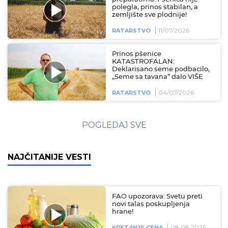
polegla, prinos stabilan, a
zemljište sve plodnije!
11/07/2026
RATARSTVO
Prinos pšenice
KATASTROFALAN:
Deklarisano seme podbacilo,
„Seme sa tavana” dalo VIŠE
04/07/2026
RATARSTVO
POGLEDAJ SVE
NAJČITANIJE VESTI
FAO upozorava: Svetu preti
novi talas poskupljenja
hrane!
08.08.2026
KRETANJE CENA