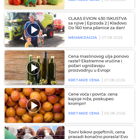
CLAAS EVION 430 ISKUSTVA
sa njive | Epizoda 2 | Kladovo:
Do 160 tona pšenice za dan!
07.08.2026
MEHANIZACIJA
Cena maslinovog ulja ponovo
raste? Ekstremne vrućine i
požari ugrožavaju
proizvodnju u Evropi
07.08.2026
KRETANJE CENA
Cene voća i povrća: cena
kajsije niža, poskupeo
krompir!
06.08.2026
KRETANJE CENA
Tovni bikovi pojeftinili, cena
prasadi konačno porasla! Evo