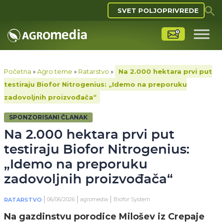
SVET POLJOPRIVREDE
Početna
»
Agro teme
»
Ratarstvo
»
Na 2.000 hektara prvi put
testiraju Biofor Nitrogenius: „Idemo na preporuku
zadovoljnih proizvođača“
SPONZORISANI ČLANAK
Na 2.000 hektara prvi put
testiraju Biofor Nitrogenius:
„Idemo na preporuku
zadovoljnih proizvođača“
06/06/2026
agromedia
Biofor System
RATARSTVO
Na gazdinstvu porodice Milošev iz Crepaje