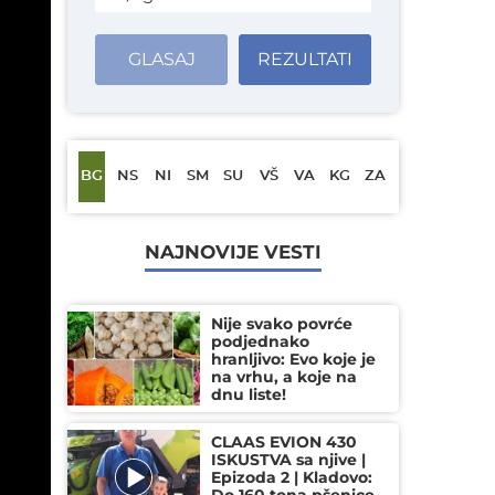
GLASAJ
REZULTATI
BG
NS
NI
SM
SU
VŠ
VA
KG
ZA
NAJNOVIJE VESTI
Nije svako povrće
podjednako
hranljivo: Evo koje je
na vrhu, a koje na
dnu liste!
CLAAS EVION 430
ISKUSTVA sa njive |
Epizoda 2 | Kladovo: