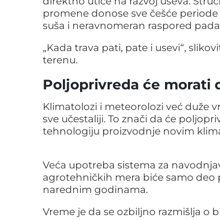
direktno utiče na razvoj useva. Str
promene donose sve češće periode 
suša i neravnomeran raspored pada
„Kada trava pati, pate i usevi“, slik
terenu.
Poljoprivreda će morati 
Klimatolozi i meteorolozi već duže v
sve učestaliji. To znači da će poljo
tehnologiju proizvodnje novim klim
Veća upotreba sistema za navodnjavan
agrotehničkih mera biće samo deo 
narednim godinama.
Vreme je da se ozbiljno razmišlja o b