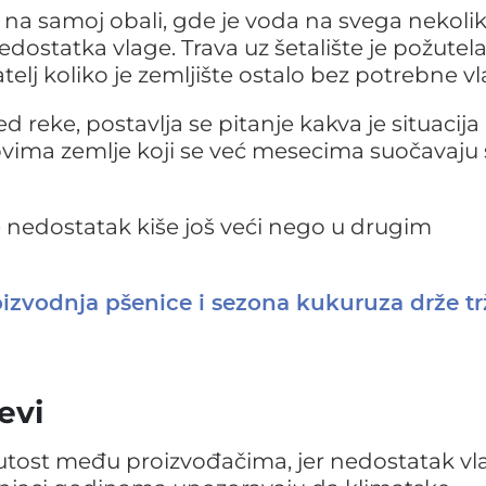
i na samoj obali, gde je voda na svega nekoli
dostatka vlage. Trava uz šetalište je požutela
atelj koliko je zemljište ostalo bez potrebne vl
d reke, postavlja se pitanje kakva je situacija
lovima zemlje koji se već mesecima suočavaju 
e nedostatak kiše još veći nego u drugim
oizvodnja pšenice i sezona kukuruza drže tr
evi
nutost među proizvođačima, jer nedostatak vl