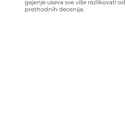
gajenje useva sve više razlikovati o
prethodnih decenija.