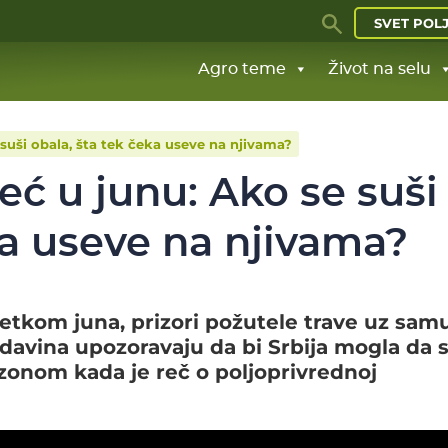
SVET POL
Agro teme
Život na selu
suši obala, šta tek čeka useve na njivama?
eć u junu: Ako se suši
ka useve na njivama?
etkom juna, prizori požutele trave uz sam
adavina upozoravaju da bi Srbija mogla da 
zonom kada je reč o poljoprivrednoj