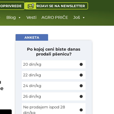
PRIJAVI SE NA NEWSLETTER
JOPRIVREDE
Blog
Vesti
AGRO PRIČE
Još
ANKETA
Po kojoj ceni biste danas
prodali pšenicu?
20 din/kg
22 din/kg
u
24 din/kg
se
26 din/kg
Ne prodajem ispod 28
din/kg