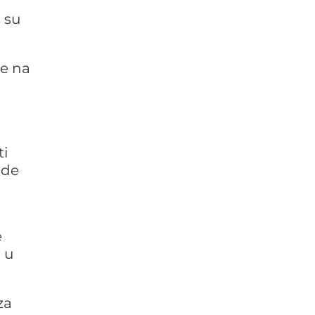
 su
je na
ti
ode
e
 u
za