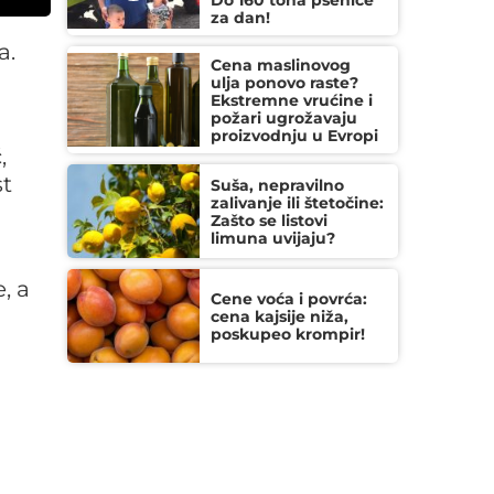
Do 160 tona pšenice
za dan!
a.
Cena maslinovog
ulja ponovo raste?
Ekstremne vrućine i
požari ugrožavaju
proizvodnju u Evropi
,
st
Suša, nepravilno
zalivanje ili štetočine:
Zašto se listovi
limuna uvijaju?
, a
Cene voća i povrća:
cena kajsije niža,
poskupeo krompir!