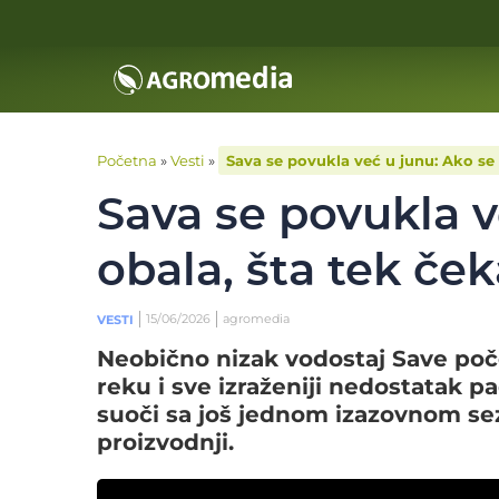
Početna
»
Vesti
»
Sava se povukla već u junu: Ako se 
Sava se povukla v
obala, šta tek če
15/06/2026
agromedia
VESTI
Neobično nizak vodostaj Save poč
reku i sve izraženiji nedostatak p
suoči sa još jednom izazovnom se
proizvodnji.