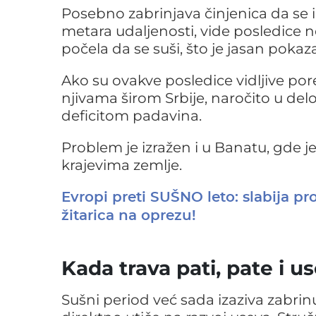
Posebno zabrinjava činjenica da se 
metara udaljenosti, vide posledice ne
počela da se suši, što je jasan pokaz
Ako su ovakve posledice vidljive pore
njivama širom Srbije, naročito u de
deficitom padavina.
Problem je izražen i u Banatu, gde j
krajevima zemlje.
Evropi preti SUŠNO leto: slabija pr
žitarica na oprezu!
Kada trava pati, pate i us
Sušni period već sada izaziva zabri