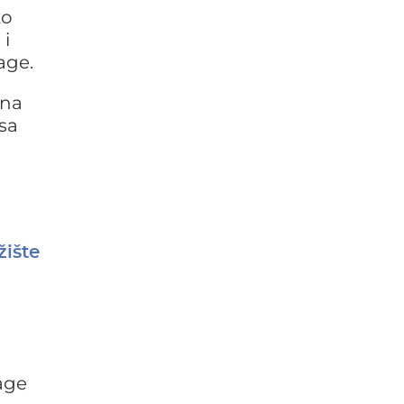
ko
 i
age.
 na
sa
žište
age