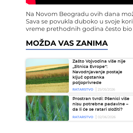
Na Novom Beogradu ovih dana može s
Sava se povukla duboko u svoje korito,
vreme prethodnih godina često bi
MOŽDA VAS ZANIMA
Zašto Vojvodina više nije
„žitnica Evrope“:
Navodnjavanje postaje
ključ opstanka
poljoprivrede
RATARSTVO
25/05/2026
Prostran tvrdi: Pšenici više
nisu potrebne padavine –
da li će se ratari složiti?
RATARSTVO
02/06/2026