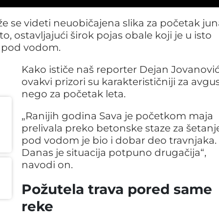
e videti neuobičajena slika za početak jun
 ostavljajući širok pojas obale koji je u isto
o pod vodom.
Kako ističe naš reporter Dejan Jovanović
ovakvi prizori su karakterističniji za avgu
nego za početak leta.
„Ranijih godina Sava je početkom maja
prelivala preko betonske staze za šetanje
pod vodom je bio i dobar deo travnjaka.
Danas je situacija potpuno drugačija“,
navodi on.
Požutela trava pored same
reke