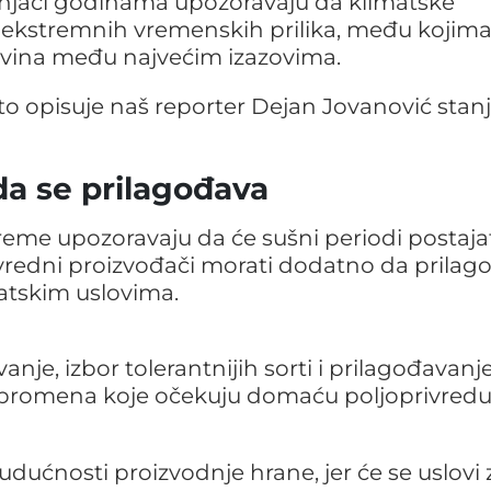
učnjaci godinama upozoravaju da klimatske
ekstremnih vremenskih prilika, među kojima
vina među najvećim izazovima.
ovito opisuje naš reporter Dejan Jovanović stan
da se prilagođava
reme upozoravaju da će sušni periodi postaja
privredni proizvođači morati dodatno da prilag
atskim uslovima.
je, izbor tolerantnijih sorti i prilagođavanj
promena koje očekuju domaću poljoprivredu
udućnosti proizvodnje hrane, jer će se uslovi 