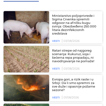
Ministarstvo poljoprivrede i
Sigma Crvenka spremili
odgovor na afričku kugu
svinja: Obezbeđeno 250.000
litara dezinfekcionih
sredstava
03/08/2026
VESTI
Ratari strepe od najgoreg
scenarija: Kukuruz, soja i
šećerna repa propadaju, ni
navodnjavanje ne pomaže!
03/08/2026
VESTI
Evropa gori, a rizik raste i u
Srbiji: Da li smo spremni za
sve duže i opasnije požarne
sezone?
01/08/2026
VESTI