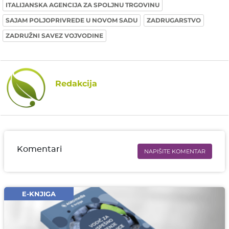
ITALIJANSKA AGENCIJA ZA SPOLJNU TRGOVINU
SAJAM POLJOPRIVREDE U NOVOM SADU
ZADRUGARSTVO
ZADRUŽNI SAVEZ VOJVODINE
Redakcija
Komentari
NAPIŠITE KOMENTAR
Ime i prezime* obavezno
Email* obavezno
E-KNJIGA
Komentar* obavezno