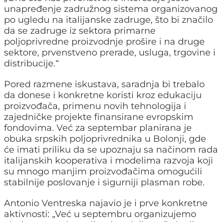
unapređenje zadružnog sistema organizovanog
po ugledu na italijanske zadruge, što bi značilo
da se zadruge iz sektora primarne
poljoprivredne proizvodnje prošire i na druge
sektore, prvenstveno prerade, usluga, trgovine i
distribucije.“
Pored razmene iskustava, saradnja bi trebalo
da donese i konkretne koristi kroz edukaciju
proizvođača, primenu novih tehnologija i
zajedničke projekte finansirane evropskim
fondovima. Već za septembar planirana je
obuka srpskih poljoprivrednika u Bolonji, gde
će imati priliku da se upoznaju sa načinom rada
italijanskih kooperativa i modelima razvoja koji
su mnogo manjim proizvođačima omogućili
stabilnije poslovanje i sigurniji plasman robe.
Antonio Ventreska najavio je i prve konkretne
aktivnosti: „Već u septembru organizujemo