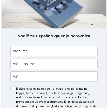
DODAJ KOMENTAR
Vodič za uspešno gajenje borovnica
Elektronska knjiga (e-book, e-knjiga, eknjiga, digitalna
knjiga, ili čak e-izdanje) je publikacija knjige u digitalnoj,
elektronskoj formi koja se sastoji od teksta i slika. Sa
prihvatanjem uslova o
preuzimanju E-knjige
saglasan sam i
da svake nedelje svoju mejl adresu dobijam najvažnije vesti