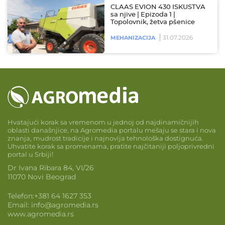
CLAAS EVION 430 ISKUSTVA
sa njive | Epizoda 1 |
Topolovnik, žetva pšenice
31.07.2026
MEHANIZACIJA
Hvatajući korak sa vremenom u jednoj od najdinamičnijih
oblasti današnjice, na Agromedia portalu mešaju se stara i nova
znanja, mudrost tradicije i najnovija tehnološka dostignuća.
Uhvatite korak sa promenama, pratite najčitaniji poljoprivredni
portal u Srbiji!
Dr Ivana Ribara 84, VI/26
11070 Novi Beograd
Telefon:
+381 64 1627 353
Email:
info@agromedia.rs
www.agromedia.rs