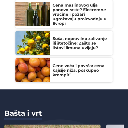
Cena maslinovog ulja
ponovo raste? Ekstremne
vrućine i požari
ugrožavaju proizvodnju u
Evropi
Suša, nepravilno zalivanje
ili štetočine: Zašto se
listovi limuna uvijaju?
Cene voća i povrća: cena
kajsije niža, poskupeo
krompir!
Bašta i vrt