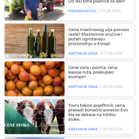
Do 160 tona pšenice za dan!
07.08.2026
MEHANIZACIJA
Cena maslinovog ulja ponovo
raste? Ekstremne vrućine i
požari ugrožavaju
proizvodnju u Evropi
07.08.2026
KRETANJE CENA
Cene voća i povrća: cena
kajsije niža, poskupeo
krompir!
06.08.2026
KRETANJE CENA
Tovni bikovi pojeftinili, cena
prasadi konačno porasla! Evo
šta se dešava na tržištu
stoke…
05.08.2026
KRETANJE CENA