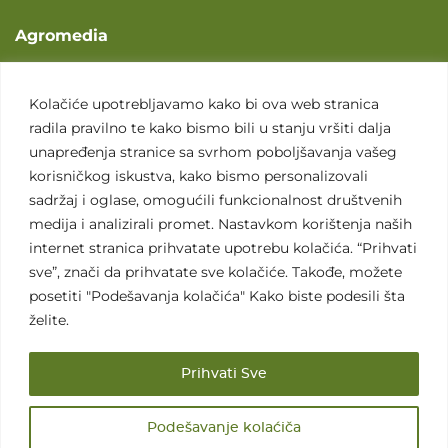
Agromedia
O nama
Svet poljoprivrede
Kolačiće upotrebljavamo kako bi ova web stranica
radila pravilno te kako bismo bili u stanju vršiti dalja
Marketing usluge
unapređenja stranice sa svrhom poboljšavanja vašeg
Tražimo saradnike
korisničkog iskustva, kako bismo personalizovali
sadržaj i oglase, omogućili funkcionalnost društvenih
Kontakt
medija i analizirali promet. Nastavkom korištenja naših
internet stranica prihvatate upotrebu kolačića. “Prihvati
Kontakt
sve”, znači da prihvatate sve kolačiće. Takođe, možete
posetiti "Podešavanja kolačića" Kako biste podesili šta
želite.
Prihvati Sve
Sva prava zadržana. 2007 - 2026. © Agromedia d.o.o.
Podešavanje kolaćiča
Uslovi korišćenja
Politika privatnosti
Uslovi korišćenja i kupovine