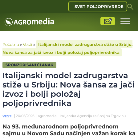
SVET POLJOPRIVREDE
Početna
»
Vesti
»
Italijanski model zadrugarstva stiže u Srbiju:
Nova šansa za jači izvoz i bolji položaj poljoprivrednika
SPONZORISANI ČLANAK
Italijanski model zadrugarstva
stiže u Srbiju: Nova šansa za jači
izvoz i bolji položaj
poljoprivrednika
20/05/2026
agromedia
Italijanska Agencija za Spoljnu Trgovinu
VESTI
Na 93. međunarodnom poljoprivrednom
sajmu u Novom Sadu načinjen važan korak ka