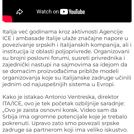
Italija već godinama kroz aktivnosti Agencije
ICE i ambasade Italije ulaže značajne napore u
povezivanje srpskih i italijanskih kompanija, ali i
institucija iz oblasti poljoprivrede. Organizovani
su brojni poslovni forumi, susreti privrednika i
zajednički nastupi na sajmovima sa idejom da
se domaćim proizvođačima približe modeli
organizovanja koje su italijanske zadruge učinili
jednim od najuspešnijih sistema u Evropi.
Kako je istakao Antonio Ventreska, direktor
ITA/ICE, ovo je tek početak ozbiljnije saradnje:
„Ovo je zaista osnovni korak. Video sam da
Srbija ima ogromne potencijale koje je trebalo
pokrenuti. Upravo zato smo povezali srpske
zadruge sa partnerom koji ima veliko iskustvo.