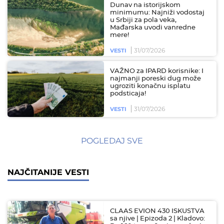
Dunav na istorijskom
minimumu: Najniži vodostaj
u Srbiji za pola veka,
Mađarska uvodi vanredne
mere!
31/07/2026
VESTI
VAŽNO za IPARD korisnike: I
najmanji poreski dug može
ugroziti konačnu isplatu
podsticaja!
31/07/2026
VESTI
POGLEDAJ SVE
NAJČITANIJE VESTI
CLAAS EVION 430 ISKUSTVA
sa njive | Epizoda 2 | Kladovo: