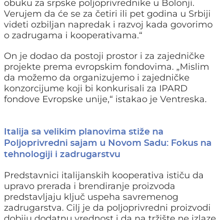
obuku za srpske poljoprivrednike u Bolonji.
Verujem da će se za četiri ili pet godina u Srbiji
videti ozbiljan napredak i razvoj kada govorimo
o zadrugama i kooperativama.“
On je dodao da postoji prostor i za zajedničke
projekte prema evropskim fondovima. „Mislim
da možemo da organizujemo i zajedničke
konzorcijume koji bi konkurisali za IPARD
fondove Evropske unije,“ istakao je Ventreska.
Italija sa velikim planovima stiže na
Poljoprivredni sajam u Novom Sadu: Fokus na
tehnologiji i zadrugarstvu
Predstavnici italijanskih kooperativa ističu da
upravo prerada i brendiranje proizvoda
predstavljaju ključ uspeha savremenog
zadrugarstva. Cilj je da poljoprivredni proizvodi
dobiju dodatnu vrednost i da na tržište ne izlaze