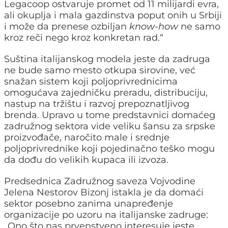
Legacoop ostvaruje promet od 11 milijardi evra,
ali okuplja i mala gazdinstva poput onih u Srbiji
i može da prenese ozbiljan
know-how
ne samo
kroz reči nego kroz konkretan rad.“
Suština italijanskog modela jeste da zadruga
ne bude samo mesto otkupa sirovine, već
snažan sistem koji poljoprivrednicima
omogućava zajedničku preradu, distribuciju,
nastup na tržištu i razvoj prepoznatljivog
brenda. Upravo u tome predstavnici domaćeg
zadružnog sektora vide veliku šansu za srpske
proizvođače, naročito male i srednje
poljoprivrednike koji pojedinačno teško mogu
da dođu do velikih kupaca ili izvoza.
Predsednica Zadružnog saveza Vojvodine
Jelena Nestorov Bizonj istakla je da domaći
sektor posebno zanima unapređenje
organizacije po uzoru na italijanske zadruge:
„Ono što nas prvenstveno interesuje jeste