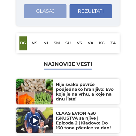
GLASAJ
REZULTATI
BG
NS
NI
SM
SU
VŠ
VA
KG
ZA
NAJNOVIJE VESTI
Nije svako povrće
podjednako hranljivo: Evo
koje je na vrhu, a koje na
dnu liste!
CLAAS EVION 430
ISKUSTVA sa njive |
Epizoda 2 | Kladovo: Do
160 tona pšenice za dan!