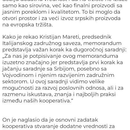
samo kao sirovina, već kao finalni proizvodi sa
jasnim poreklom i kvalitetom. To bi moglo da
otvori prostor i za veći izvoz srpskih proizvoda
na evropska tržišta.
Kako je rekao Kristijan Mareti, predsednik
Italijanskog zadružnog saveza, memorandum
predstavlja važan korak ka dugoročnoj saradnji:
„Za nas je potpisivanje ovog memoranduma
izuzetno značajno jer predstavlja prvi korak ka
jačanju saradnje sa Srbijom, posebno sa
Vojvodinom i njenim razvijenim zadružnim
sektorom. U ovoj saradnji vidimo velike
mogućnosti za razvoj poslovnih odnosa, ali i za
razmenu iskustava, znanja i najboljih praksi
između naših kooperativa.“
On je naglasio da je osnovni zadatak
kooperativa stvaranje dodatne vrednosti za