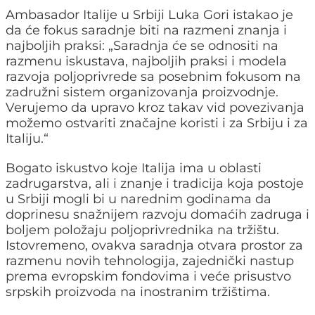
Ambasador Italije u Srbiji Luka Gori istakao je
da će fokus saradnje biti na razmeni znanja i
najboljih praksi: „Saradnja će se odnositi na
razmenu iskustava, najboljih praksi i modela
razvoja poljoprivrede sa posebnim fokusom na
zadružni sistem organizovanja proizvodnje.
Verujemo da upravo kroz takav vid povezivanja
možemo ostvariti značajne koristi i za Srbiju i za
Italiju.“
Bogato iskustvo koje Italija ima u oblasti
zadrugarstva, ali i znanje i tradicija koja postoje
u Srbiji mogli bi u narednim godinama da
doprinesu snažnijem razvoju domaćih zadruga i
boljem položaju poljoprivrednika na tržištu.
Istovremeno, ovakva saradnja otvara prostor za
razmenu novih tehnologija, zajednički nastup
prema evropskim fondovima i veće prisustvo
srpskih proizvoda na inostranim tržištima.