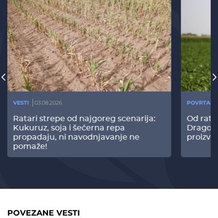
VESTI
03.08.2026
POVRTARS
Ratari strepe od najgoreg scenarija:
Od rata
Kukuruz, soja i šećerna repa
Dragomi
propadaju, ni navodnjavanje ne
proizvo
pomaže!
POVEZANE VESTI