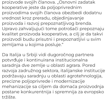
proizvode svojih članova. „Osnovni zadatak
kooperative jeste da poljoprivrednim
proizvodima svojih članova obezbedi dodatnu
vrednost kroz preradu, objedinjavanje
proizvoda i razvoj prepoznatljivog brenda.
Upravo zahvaljujući tome potrošači prepoznaju
kvalitet proizvoda kooperative, a cilj je da takvi
proizvodi budu prisutni i prepoznatljivi u svim
zemljama u kojima posluje.“
Da Italija u Srbiji vidi dugoročnog partnera
potvrđuje i kontinuirana institucionalna
saradnja dve zemlje u oblasti agrara. Pored
razvoja zadružnog sektora, italijanske institucije
podržavaju saradnju u oblasti agrotehnologija,
precizne poljoprivrede i modernizacije
mehanizacije sa ciljem da domaća proizvodnja
postane konkurentnija i spremnija za evropsko
tržište.