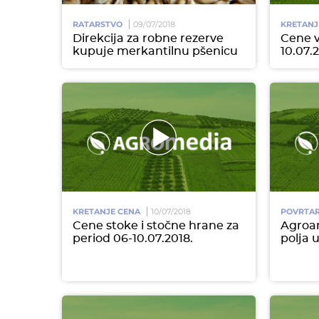
RATARSTVO
09/07/2018
KRETANJ
Direkcija za robne rezerve
Cene v
kupuje merkantilnu pšenicu
10.07.2
KRETANJE CENA
10/07/2018
POVRTA
Cene stoke i stočne hrane za
Agroa
period 06-10.07.2018.
polja 