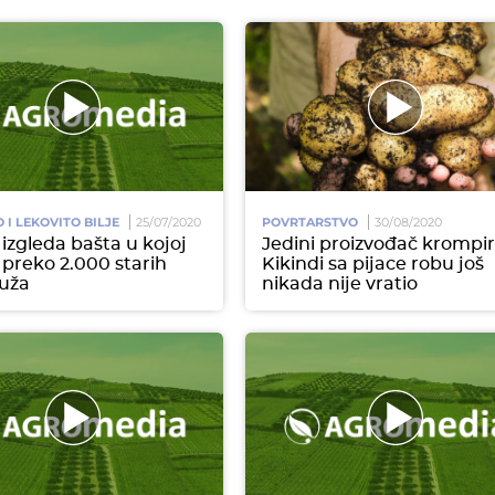
I LEKOVITO BILJE
25/07/2020
POVRTARSTVO
30/08/2020
izgleda bašta u kojoj
Jedini proizvođač krompi
i preko 2.000 starih
Kikindi sa pijace robu još
ruža
nikada nije vratio