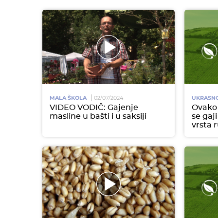
MALA ŠKOLA
02/07/2024
UKRASNO 
VIDEO VODIČ: Gajenje
Ovako 
masline u bašti i u saksiji
se gaj
vrsta 