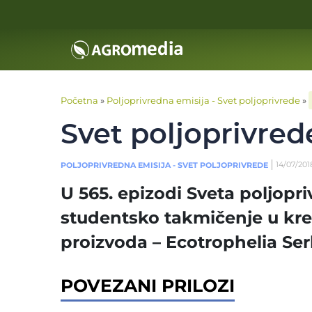
Početna
»
Poljoprivredna emisija - Svet poljoprivrede
»
Svet poljoprivred
14/07/201
POLJOPRIVREDNA EMISIJA - SVET POLJOPRIVREDE
U 565. epizodi Sveta poljop
studentsko takmičenje u kre
proizvoda – Ecotrophelia Ser
POVEZANI PRILOZI