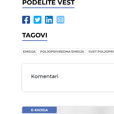
PODELITE VEST
TAGOVI
EMISIJA
POLJOPRIVREDNA EMISIJA
SVET POLJOPR
Komentari
Ime i prezime* obavezno
Email* obavezno
Komentar* obavezno
E-KNJIGA