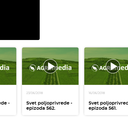
23/06/2018
16/06/2018
ede -
Svet poljoprivrede -
Svet poljoprivred
epizoda 562.
epizoda 561.