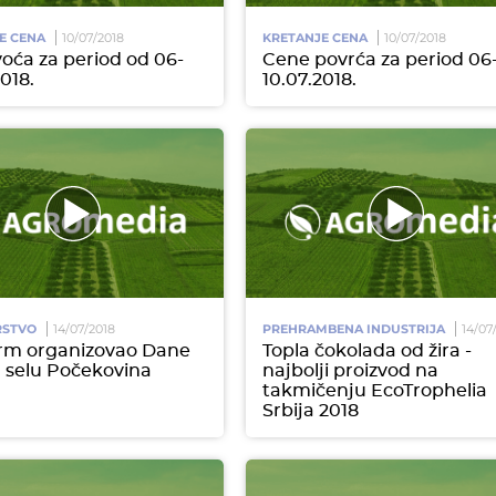
E CENA
10/07/2018
KRETANJE CENA
10/07/2018
oća za period od 06-
Cene povrća za period 06
018.
10.07.2018.
RSTVO
14/07/2018
PREHRAMBENA INDUSTRIJA
14/07
rm organizovao Dane
Topla čokolada od žira -
u selu Počekovina
najbolji proizvod na
takmičenju EcoTrophelia
Srbija 2018