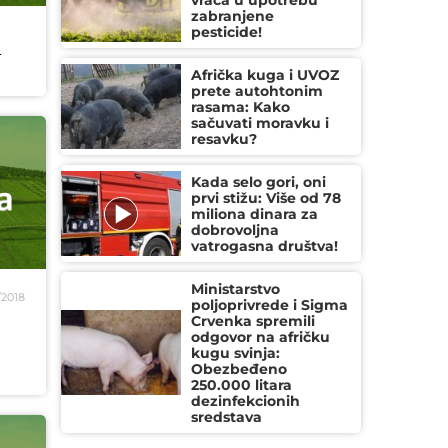
vraća u upotrebu
zabranjene
pesticide!
-
Afrička kuga i UVOZ
prete autohtonim
rasama: Kako
sačuvati moravku i
resavku?
Kada selo gori, oni
prvi stižu: Više od 78
miliona dinara za
dobrovoljna
vatrogasna društva!
Ministarstvo
/2018
poljoprivrede i Sigma
Crvenka spremili
odgovor na afričku
kugu svinja:
Obezbeđeno
250.000 litara
dezinfekcionih
sredstava