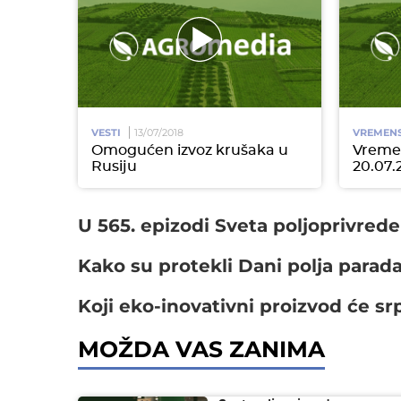
VESTI
13/07/2018
VREMEN
Omogućen izvoz krušaka u
Vremen
Rusiju
20.07.
U 565. epizodi Sveta poljoprivred
Kako su protekli Dani polja para
Koji eko-inovativni proizvod će sr
MOŽDA VAS ZANIMA