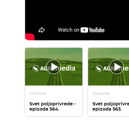
07/07/2018
30/06/2018
Svet poljoprivrede -
Svet poljoprivr
epizoda 564.
epizoda 563.