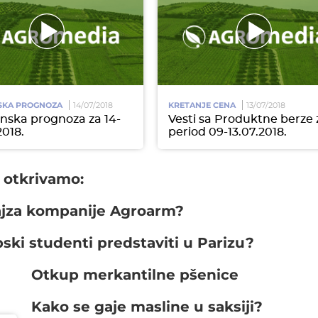
SKA PROGNOZA
14/07/2018
KRETANJE CENA
13/07/2018
ska prognoza za 14-
Vesti sa Produktne berze 
2018.
period 09-13.07.2018.
e otkrivamo:
dajza kompanije Agroarm?
pski studenti predstaviti u Parizu?
Otkup merkantilne pšenice
Kako se gaje masline u saksiji?