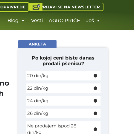
PRIJAVI SE NA NEWSLETTER
JOPRIVREDE
Blog
Vesti
AGRO PRIČE
Još
ANKETA
Po kojoj ceni biste danas
prodali pšenicu?
20 din/kg
lno
22 din/kg
h
24 din/kg
26 din/kg
Ne prodajem ispod 28
din/kg