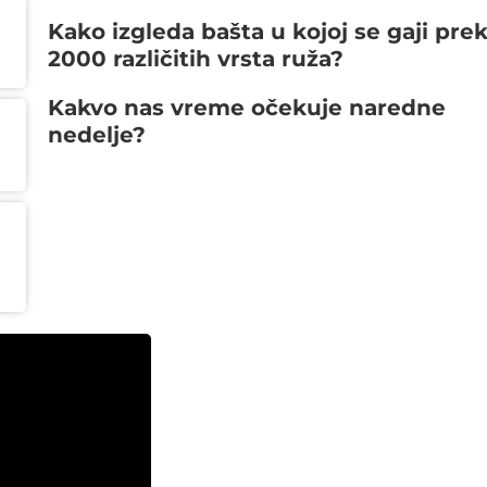
Kako izgleda bašta u kojoj se gaji pre
2000 različitih vrsta ruža?
Kakvo nas vreme očekuje naredne
nedelje?