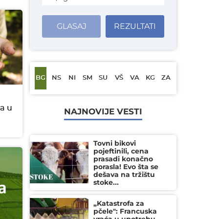
GLASAJ
REZULTATI
BG
NS
NI
SM
SU
VŠ
VA
KG
ZA
ra u
NAJNOVIJE VESTI
Tovni bikovi
pojeftinili, cena
prasadi konačno
porasla! Evo šta se
dešava na tržištu
stoke...
„Katastrofa za
pčele": Francuska