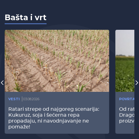
Bašta i vrt
VESTI
03.08.2026
POVRTAR
Ratari strepe od najgoreg scenarija:
Od rata
Kukuruz, soja i šećerna repa
Dragomi
propadaju, ni navodnjavanje ne
proizvo
pomaže!