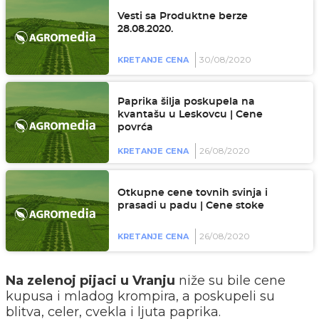
Vesti sa Produktne berze
28.08.2020.
30/08/2020
KRETANJE CENA
Paprika šilja poskupela na
kvantašu u Leskovcu | Cene
povrća
26/08/2020
KRETANJE CENA
Otkupne cene tovnih svinja i
prasadi u padu | Cene stoke
26/08/2020
KRETANJE CENA
Na zelenoj pijaci u Vranju
niže su bile cene
kupusa i mladog krompira, a poskupeli su
blitva, celer, cvekla i ljuta paprika.