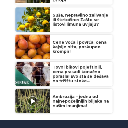
Evropi
Suša, nepravilno zalivanje
ili štetočine: Zašto se
listovi limuna uvijaju?
Cene voća i povrća: cena
kajsije niža, poskupeo
krompir!
Tovni bikovi pojeftinili,
cena prasadi konačno
porasla! Evo šta se dešava
na tržištu stoke...
Ambrozija – jedna od
najnepoželjnijih biljaka na
našim imanjima!