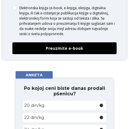
Elektronska knjiga (e-book, e-knjiga, eknjiga, digitalna
knjiga, ili čak e-izdanje) je publikacija knjige u digitalnoj,
elektronskoj formi koja se sastoji od teksta i slika. Sa
prihvatanjem uslova o
preuzimanju E-knjige
saglasan sam i
da svake nedelje svoju mejl adresu dobijam najvažnije
vesti iz sveta poljoprivrede.
Preuzmite e-book
ANKETA
Po kojoj ceni biste danas prodali
pšenicu?
20 din/kg
22 din/kg