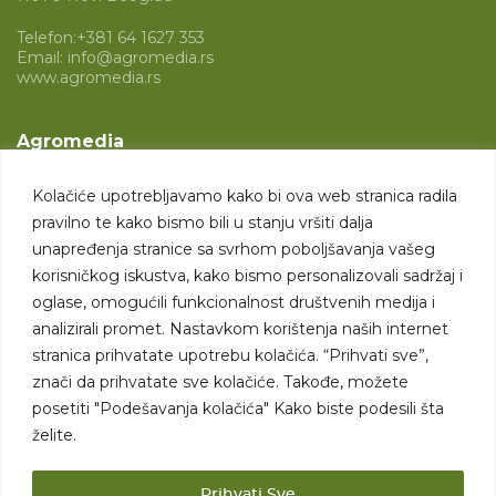
Telefon:
+381 64 1627 353
Email:
info@agromedia.rs
www.agromedia.rs
Agromedia
O nama
Kolačiće upotrebljavamo kako bi ova web stranica radila
Svet poljoprivrede
pravilno te kako bismo bili u stanju vršiti dalja
Marketing usluge
unapređenja stranice sa svrhom poboljšavanja vašeg
korisničkog iskustva, kako bismo personalizovali sadržaj i
Tražimo saradnike
oglase, omogućili funkcionalnost društvenih medija i
analizirali promet. Nastavkom korištenja naših internet
Kontakt
stranica prihvatate upotrebu kolačića. “Prihvati sve”,
znači da prihvatate sve kolačiće. Takođe, možete
Kontakt
posetiti "Podešavanja kolačića" Kako biste podesili šta
želite.
Prihvati Sve