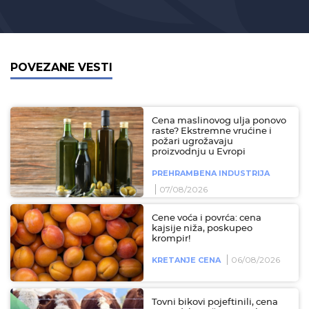
POVEZANE VESTI
Cena maslinovog ulja ponovo
raste? Ekstremne vrućine i
požari ugrožavaju
proizvodnju u Evropi
PREHRAMBENA INDUSTRIJA
07/08/2026
Cene voća i povrća: cena
kajsije niža, poskupeo
krompir!
06/08/2026
KRETANJE CENA
Tovni bikovi pojeftinili, cena