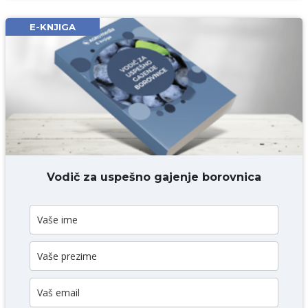
Email* obavezno
E-KNJIGA
Komentar* obavezno
DODAJ KOMENTAR
Vodič za uspešno gajenje borovnica