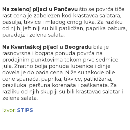
Na zelenoj pijaci u Pančevu
što se povrća tiče
rast cena je zabeležen kod krastavca salatara,
pasulja, tikvice i mladog crnog luka. Za razliku
od njih, jeftiniji su bili patlidžan, paprika babura,
paradajz i zelena salata.
Na Kvantaškoj pijaci u Beogradu
bila je
rasnovrsna i bogata ponuda povrća na
prodajnim punktovima tokom prve sedmice
jula. Znatno bolja ponuda lubenice i dinje
dovela je do pada cena. Niže su takođe bile
cene spanaća, paprika, tikvice, patlidžana,
praziluka, peršuna korenaša i paškanata. Za
razliku od njih skuplji su bili krastavac salatar i
zelena salata.
Izvor:
STIPS