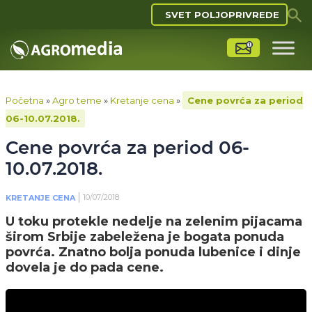
SVET POLJOPRIVREDE
Početna
»
Agro teme
»
Kretanje cena
»
Cene povrća za period
06-10.07.2018.
Cene povrća za period 06-
10.07.2018.
10/07/2018
KRETANJE CENA
U toku protekle nedelje na zelenim pijacama
širom Srbije zabeležena je bogata ponuda
povrća. Znatno bolja ponuda lubenice i dinje
dovela je do pada cene.