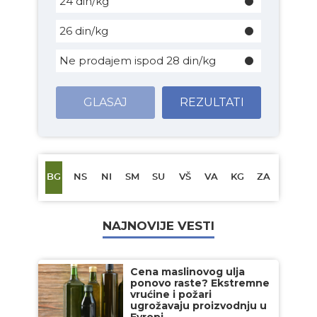
24 din/kg
26 din/kg
Ne prodajem ispod 28 din/kg
GLASAJ
REZULTATI
BG
NS
NI
SM
SU
VŠ
VA
KG
ZA
NAJNOVIJE VESTI
Cena maslinovog ulja
ponovo raste? Ekstremne
vrućine i požari
ugrožavaju proizvodnju u