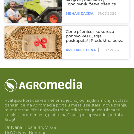
Topolovnik, žetva pšenice
31.07.2026
MEHANIZACIJA
Cene pšenice i kukuruza
ponovo PALE, soja
poskupela! | Produktna berza
31.07.2026
KRETANJE CENA
Hvatajući korak sa vremenom u jednoj od najdinamičnijih oblasti
današnjice, na Agromedia portalu mešaju se stara i nova znanja,
mudrost tradicije i najnovija tehnološka dostignuća. Uhvatite
korak sa promenama, pratite najčitaniji poljoprivredni portal u
Srbiji!
Dr Ivana Ribara 84, VI/26
11070 Novi Beograd