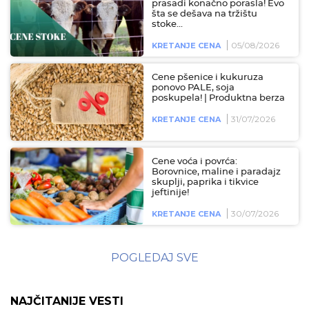
prasadi konačno porasla! Evo
šta se dešava na tržištu
stoke...
05/08/2026
KRETANJE CENA
Cene pšenice i kukuruza
ponovo PALE, soja
poskupela! | Produktna berza
31/07/2026
KRETANJE CENA
Cene voća i povrća:
Borovnice, maline i paradajz
skuplji, paprika i tikvice
jeftinije!
30/07/2026
KRETANJE CENA
POGLEDAJ SVE
NAJČITANIJE VESTI