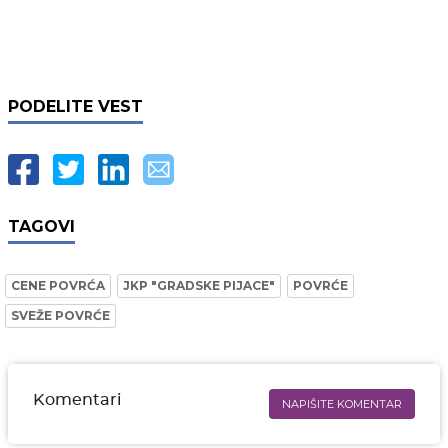
PODELITE VEST
TAGOVI
CENE POVRĆA
JKP "GRADSKE PIJACE"
POVRĆE
SVEŽE POVRĆE
Komentari
NAPIŠITE KOMENTAR
Ime i prezime* obavezno