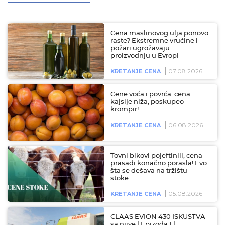
Cena maslinovog ulja ponovo
raste? Ekstremne vrućine i
požari ugrožavaju
proizvodnju u Evropi
07.08.2026
KRETANJE CENA
Cene voća i povrća: cena
kajsije niža, poskupeo
krompir!
06.08.2026
KRETANJE CENA
Tovni bikovi pojeftinili, cena
prasadi konačno porasla! Evo
šta se dešava na tržištu
stoke…
05.08.2026
KRETANJE CENA
CLAAS EVION 430 ISKUSTVA
sa njive | Epizoda 1 |