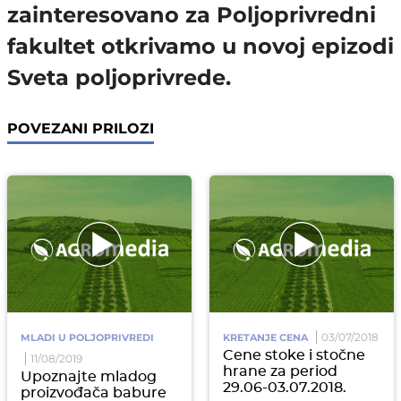
zainteresovano za Poljoprivredni
fakultet otkrivamo u novoj epizodi
Sveta poljoprivrede.
POVEZANI PRILOZI
03/07/2018
MLADI U POLJOPRIVREDI
KRETANJE CENA
Cene stoke i stočne
11/08/2019
hrane za period
Upoznajte mladog
29.06-03.07.2018.
proizvođača babure