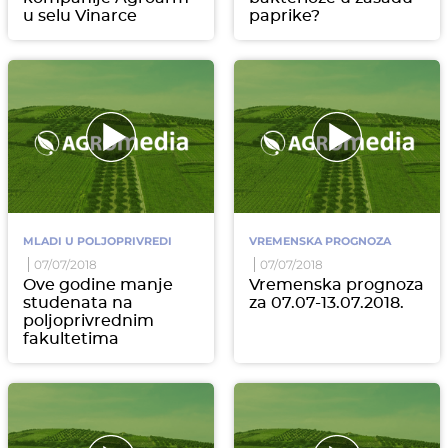
u selu Vinarce
paprike?
MLADI U POLJOPRIVREDI
VREMENSKA PROGNOZA
07/07/2018
07/07/2018
Ove godine manje
Vremenska prognoza
studenata na
za 07.07-13.07.2018.
poljoprivrednim
fakultetima