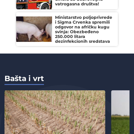
vatrogasna društva!
Ministarstvo poljoprivrede
i Sigma Crvenka spremili
odgovor na afričku kugu
svinja: Obezbeđeno
250.000 litara
dezinfekcionih sredstava
Bašta i vrt