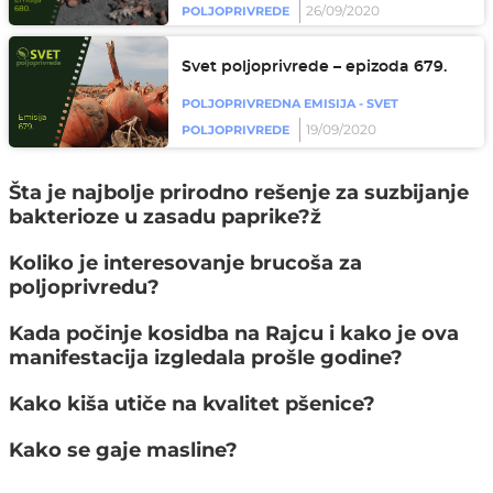
26/09/2020
POLJOPRIVREDE
Svet poljoprivrede – epizoda 679.
POLJOPRIVREDNA EMISIJA - SVET
19/09/2020
POLJOPRIVREDE
Šta je najbolje prirodno rešenje za suzbijanje
bakterioze u zasadu paprike?ž
Koliko je interesovanje brucoša za
poljoprivredu?
Kada počinje kosidba na Rajcu i kako je ova
manifestacija izgledala prošle godine?
Kako kiša utiče na kvalitet pšenice?
Kako se gaje masline?