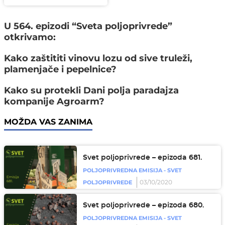
U 564. epizodi “Sveta poljoprivrede”
otkrivamo:
Kako zaštititi vinovu lozu od sive truleži,
plamenjače i pepelnice?
Kako su protekli Dani polja paradajza
kompanije Agroarm?
MOŽDA VAS ZANIMA
Svet poljoprivrede – epizoda 681.
POLJOPRIVREDNA EMISIJA - SVET
03/10/2020
POLJOPRIVREDE
Svet poljoprivrede – epizoda 680.
POLJOPRIVREDNA EMISIJA - SVET