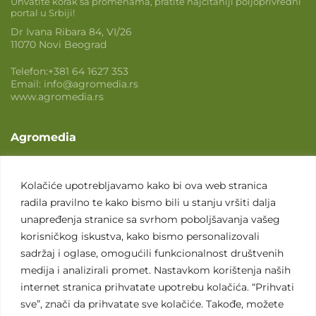
Uhvatite korak sa promenama, pratite najčitaniji poljoprivredni
portal u Srbiji!
Dr Ivana Ribara 84, VI/26
11070 Novi Beograd
Telefon:
+381 64 1627 353
Email:
info@agromedia.rs
www.agromedia.rs
Agromedia
O nama
Svet poljoprivrede
Kolačiće upotrebljavamo kako bi ova web stranica
radila pravilno te kako bismo bili u stanju vršiti dalja
Marketing usluge
unapređenja stranice sa svrhom poboljšavanja vašeg
Tražimo saradnike
korisničkog iskustva, kako bismo personalizovali
sadržaj i oglase, omogućili funkcionalnost društvenih
Kontakt
medija i analizirali promet. Nastavkom korištenja naših
internet stranica prihvatate upotrebu kolačića. “Prihvati
Kontakt
sve”, znači da prihvatate sve kolačiće. Takođe, možete