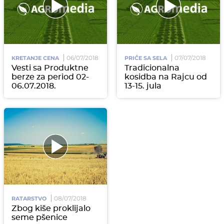
06/07/2018
07/07/2018
KRETANJE CENA
PRIČE SA SELA
Vesti sa Produktne
Tradicionalna
berze za period 02-
kosidba na Rajcu od
06.07.2018.
13-15. jula
08/07/2018
RATARSTVO
Zbog kiše proklijalo
seme pšenice