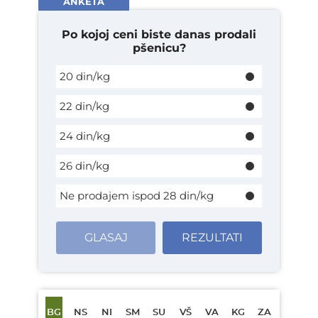
ANKETA
Po kojoj ceni biste danas prodali
pšenicu?
20 din/kg
22 din/kg
24 din/kg
26 din/kg
Ne prodajem ispod 28 din/kg
GLASAJ
REZULTATI
BG
NS
NI
SM
SU
VŠ
VA
KG
ZA