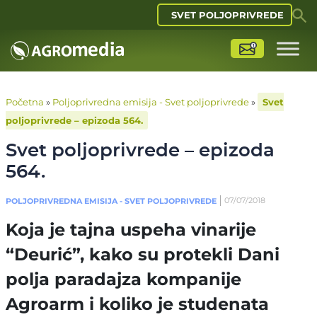
SVET POLJOPRIVREDE
Početna
»
Poljoprivredna emisija - Svet poljoprivrede
»
Svet
poljoprivrede – epizoda 564.
Svet poljoprivrede – epizoda
564.
07/07/2018
POLJOPRIVREDNA EMISIJA - SVET POLJOPRIVREDE
Koja je tajna uspeha vinarije
“Deurić”, kako su protekli Dani
polja paradajza kompanije
Agroarm i koliko je studenata