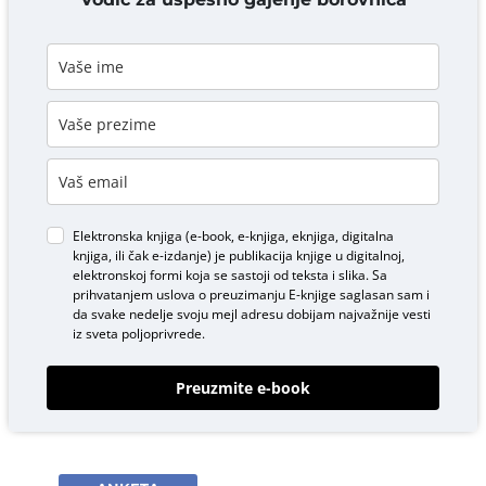
Elektronska knjiga (e-book, e-knjiga, eknjiga, digitalna
knjiga, ili čak e-izdanje) je publikacija knjige u digitalnoj,
elektronskoj formi koja se sastoji od teksta i slika. Sa
prihvatanjem uslova o
preuzimanju E-knjige
saglasan sam i
da svake nedelje svoju mejl adresu dobijam najvažnije vesti
iz sveta poljoprivrede.
Preuzmite e-book