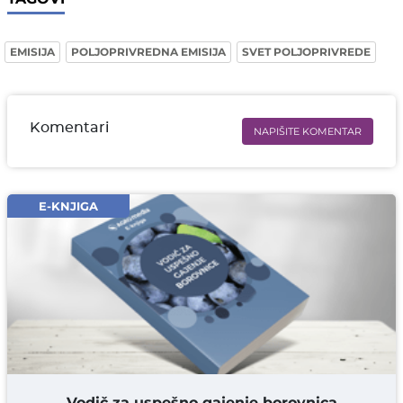
EMISIJA
POLJOPRIVREDNA EMISIJA
SVET POLJOPRIVREDE
Komentari
NAPIŠITE KOMENTAR
Ime i prezime* obavezno
Email* obavezno
E-KNJIGA
Komentar* obavezno
DODAJ KOMENTAR
Vodič za uspešno gajenje borovnica