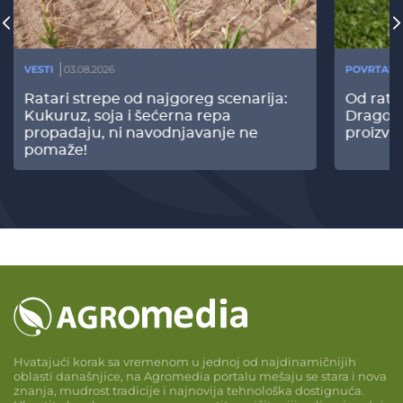
VESTI
03.08.2026
POVRTARS
Ratari strepe od najgoreg scenarija:
Od rata
Kukuruz, soja i šećerna repa
Dragomi
propadaju, ni navodnjavanje ne
proizvo
pomaže!
Hvatajući korak sa vremenom u jednoj od najdinamičnijih
oblasti današnjice, na Agromedia portalu mešaju se stara i nova
znanja, mudrost tradicije i najnovija tehnološka dostignuća.