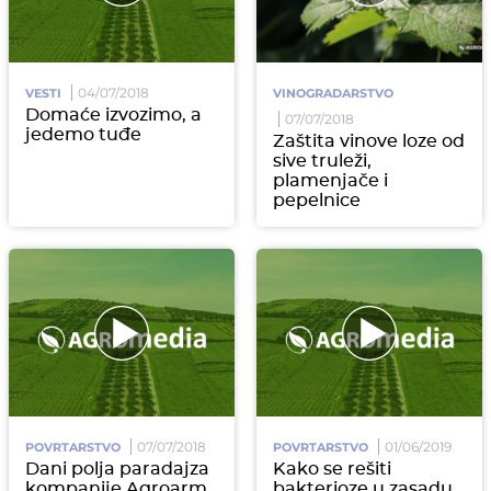
04/07/2018
VESTI
VINOGRADARSTVO
Domaće izvozimo, a
07/07/2018
jedemo tuđe
Zaštita vinove loze od
sive truleži,
plamenjače i
pepelnice
07/07/2018
01/06/2019
POVRTARSTVO
POVRTARSTVO
Dani polja paradajza
Kako se rešiti
kompanije Agroarm
bakterioze u zasadu