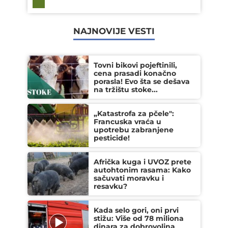
NAJNOVIJE VESTI
Tovni bikovi pojeftinili,
cena prasadi konačno
porasla! Evo šta se dešava
na tržištu stoke...
„Katastrofa za pčele":
Francuska vraća u
upotrebu zabranjene
pesticide!
Afrička kuga i UVOZ prete
autohtonim rasama: Kako
sačuvati moravku i
resavku?
Kada selo gori, oni prvi
stižu: Više od 78 miliona
dinara za dobrovoljna