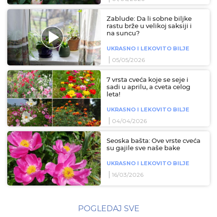
Zablude: Da li sobne biljke
rastu brže u velikoj saksiji i
na suncu?
UKRASNO I LEKOVITO BILJE
05/05/2026
7 vrsta cveća koje se seje i
sadi u aprilu, a cveta celog
leta!
UKRASNO I LEKOVITO BILJE
04/04/2026
Seoska bašta: Ove vrste cveća
su gajile sve naše bake
UKRASNO I LEKOVITO BILJE
16/03/2026
POGLEDAJ SVE