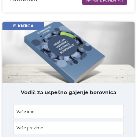
NAPIŠITE KOMENTAR
Ime i prezime* obavezno
Email* obavezno
E-KNJIGA
Komentar* obavezno
DODAJ KOMENTAR
Vodič za uspešno gajenje borovnica