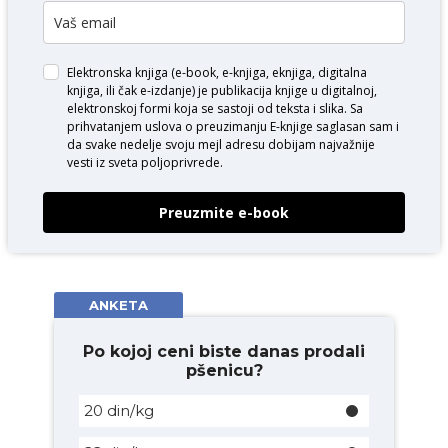
Elektronska knjiga (e-book, e-knjiga, eknjiga, digitalna
knjiga, ili čak e-izdanje) je publikacija knjige u digitalnoj,
elektronskoj formi koja se sastoji od teksta i slika. Sa
prihvatanjem uslova o
preuzimanju E-knjige
saglasan sam i
da svake nedelje svoju mejl adresu dobijam najvažnije
vesti iz sveta poljoprivrede.
Preuzmite e-book
ANKETA
Po kojoj ceni biste danas prodali
pšenicu?
20 din/kg