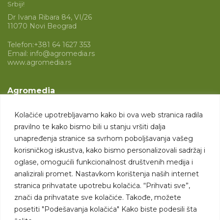
Srbiji!
Dr Ivana Ribara 84, VI/26
11070 Novi Beograd
Telefon:
+381 64 1627 353
Email:
info@agromedia.rs
www.agromedia.rs
Agromedia
O nama
Kolačiće upotrebljavamo kako bi ova web stranica radila
Svet poljoprivrede
pravilno te kako bismo bili u stanju vršiti dalja
Marketing usluge
unapređenja stranice sa svrhom poboljšavanja vašeg
korisničkog iskustva, kako bismo personalizovali sadržaj i
Tražimo saradnike
oglase, omogućili funkcionalnost društvenih medija i
analizirali promet. Nastavkom korištenja naših internet
Kontakt
stranica prihvatate upotrebu kolačića. “Prihvati sve”,
znači da prihvatate sve kolačiće. Takođe, možete
Kontakt
posetiti "Podešavanja kolačića" Kako biste podesili šta