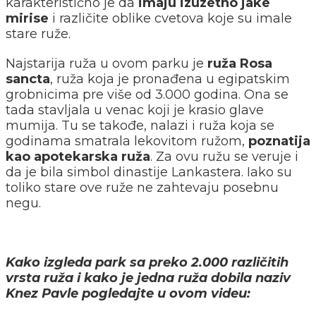
karakteristično je da
imaju izuzetno jake
mirise
i različite oblike cvetova koje su imale
stare ruže.
Najstarija ruža u ovom parku je
ruža Rosa
sancta
, ruža koja je pronađena u egipatskim
grobnicima pre više od 3.000 godina. Ona se
tada stavljala u venac koji je krasio glave
mumija. Tu se takođe, nalazi i ruža koja se
godinama smatrala lekovitom ružom,
poznatija
kao apotekarska ruža
. Za ovu ružu se veruje i
da je bila simbol dinastije Lankastera. Iako su
toliko stare ove ruže ne zahtevaju posebnu
negu.
Kako izgleda park sa preko 2.000 različitih
vrsta ruža i kako je jedna ruža dobila naziv
Knez Pavle pogledajte u ovom videu: