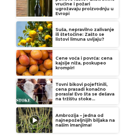
vrućine i požari
ugrožavaju proizvodnju u
Evropi
Suša, nepravilno zalivanje
ili štetočine: Zašto se
listovi limuna uvijaju?
Cene voća i povrća: cena
kajsije niža, poskupeo
krompir!
Tovni bikovi pojeftinili,
cena prasadi konačno
porasla! Evo šta se dešava
na tržištu stoke...
Ambrozija – jedna od
najnepoželjnijih biljaka na
našim imanjima!