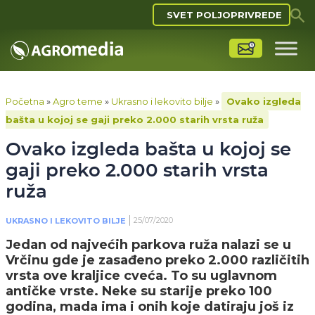
SVET POLJOPRIVREDE
Početna
»
Agro teme
»
Ukrasno i lekovito bilje
»
Ovako izgleda
bašta u kojoj se gaji preko 2.000 starih vrsta ruža
Ovako izgleda bašta u kojoj se
gaji preko 2.000 starih vrsta
ruža
25/07/2020
UKRASNO I LEKOVITO BILJE
Jedan od najvećih parkova ruža nalazi se u
Vrčinu gde je zasađeno preko 2.000 različitih
vrsta ove kraljice cveća. To su uglavnom
antičke vrste. Neke su starije preko 100
godina, mada ima i onih koje datiraju još iz