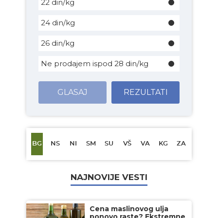
22 din/kg
24 din/kg
26 din/kg
Ne prodajem ispod 28 din/kg
GLASAJ
REZULTATI
BG
NS
NI
SM
SU
VŠ
VA
KG
ZA
NAJNOVIJE VESTI
Cena maslinovog ulja
ponovo raste? Ekstremne