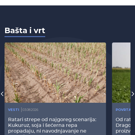
Bašta i vrt
VESTI
03.08.2026
POVRTAR
Ratari strepe od najgoreg scenarija:
Od rata
Kukuruz, soja i šećerna repa
Dragomi
propadaju, ni navodnjavanje ne
proizvo