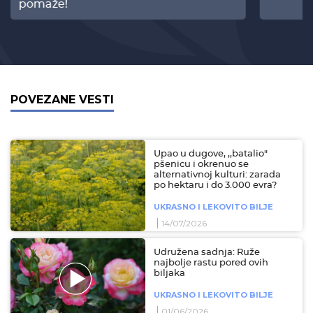
pomaže!
POVEZANE VESTI
Upao u dugove, ,,batalio"
pšenicu i okrenuo se
alternativnoj kulturi: zarada
po hektaru i do 3.000 evra?
UKRASNO I LEKOVITO BILJE
14/07/2026
Udružena sadnja: Ruže
najbolje rastu pored ovih
biljaka
UKRASNO I LEKOVITO BILJE
01/06/2026