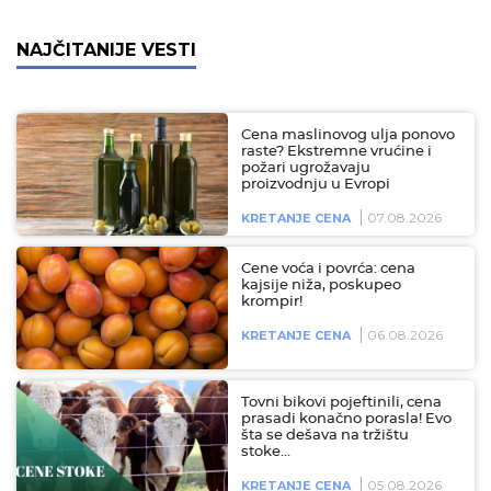
NAJČITANIJE VESTI
Cena maslinovog ulja ponovo
raste? Ekstremne vrućine i
požari ugrožavaju
proizvodnju u Evropi
07.08.2026
KRETANJE CENA
Cene voća i povrća: cena
kajsije niža, poskupeo
krompir!
06.08.2026
KRETANJE CENA
Tovni bikovi pojeftinili, cena
prasadi konačno porasla! Evo
šta se dešava na tržištu
stoke…
05.08.2026
KRETANJE CENA