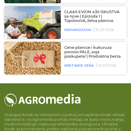
CLAAS EVION 430 ISKUSTVA
sa njive | Epizoda 1 |
Topolovnik, žetva pšenice
31.07.2026
MEHANIZACIJA
Cene pšenice i kukuruza
ponovo PALE, soja
poskupela! | Produktna berza
31.07.2026
KRETANJE CENA
Hvatajući korak sa vremenom u jednoj od najdinamičnijih oblasti
današnjice, na Agromedia portalu mešaju se stara i nova znanja,
mudrost tradicije i najnovija tehnološka dostignuća. Uhvatite
korak sa promenama, pratite najčitaniji poljoprivredni portal u