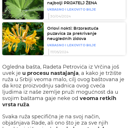
najbolji PRIJATELJ ŽENA
UKRASNO I LEKOVITO BILJE
30/04/2024
Orlovi nokti: Brzorastuća
puzavica za prekrivanje
neuglednih zidova
UKRASNO I LEKOVITO BILJE
17/05/2024
Ogledna bašta, Radeta Petrovića iz Vrčina još
uvek je
u procesu nastajanja
, a kako je tržište
ruža u Srbiji veoma malo, cilj ovog baštovana je
da kroz proizvodnju sadnica ovog cveća
ljudima iz naše zemlje pruži mogućnost da u
svojim baštama gaje neke od
veoma retkih
vrsta ruža
.
Svaka ruža specifična je na svoj način,
objašnjava Rade, ali ono što je za sve njih