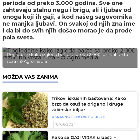
perioda od preko 3.000 godina. Sve one
zahtevaju stalnu negu i brigu, ali i ljubav od
onoga koji ih gaji, a kod našeg sagovornika
ne manjka ljubavi. On svakoj od njih zna ime
i da bi do svih njih došao morao je da prođe
pola sveta.
Pogledajte kako izgleda bašta sa preko 2.000 različitih vrsta
ruža - © Agromedia
MOŽDA VAS ZANIMA
Trikovi iskusnih baštovana: Kako
brzo da osušite origano i druge
začinske biljke
UKRASNO I LEKOVITO BILJE
18/06/2024
Kako se GAJI VIRAK u bašti –