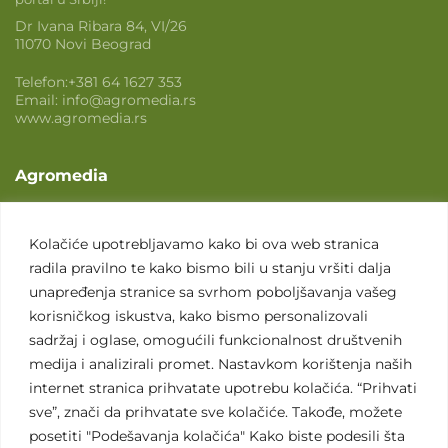
Dr Ivana Ribara 84, VI/26
11070 Novi Beograd
Telefon:
+381 64 1627 353
Email:
info@agromedia.rs
www.agromedia.rs
Agromedia
O nama
Svet poljoprivrede
Kolačiće upotrebljavamo kako bi ova web stranica
radila pravilno te kako bismo bili u stanju vršiti dalja
Marketing usluge
unapređenja stranice sa svrhom poboljšavanja vašeg
Tražimo saradnike
korisničkog iskustva, kako bismo personalizovali
sadržaj i oglase, omogućili funkcionalnost društvenih
Kontakt
medija i analizirali promet. Nastavkom korištenja naših
internet stranica prihvatate upotrebu kolačića. “Prihvati
Kontakt
sve”, znači da prihvatate sve kolačiće. Takođe, možete
posetiti "Podešavanja kolačića" Kako biste podesili šta