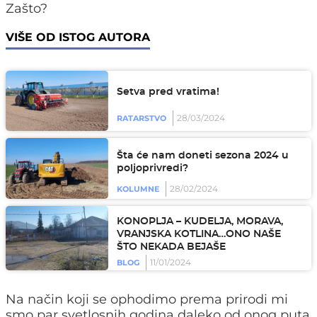
Zašto?
VIŠE OD ISTOG AUTORA
Setva pred vratima!
28/03/2024
RATARSTVO
Šta će nam doneti sezona 2024 u
poljoprivredi?
28/02/2024
KOLUMNE
KONOPLJA – KUDELJA, MORAVA,
VRANJSKA KOTLINA…ONO NAŠE
ŠTO NEKADA BEJAŠE
11/01/2024
BLOG
Na način koji se ophodimo prema prirodi mi
smo par svetlosnih godina daleko od onog puta