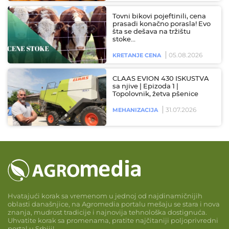
Tovni bikovi pojeftinili, cena
prasadi konačno porasla! Evo
šta se dešava na tržištu
stoke…
05.08.2026
KRETANJE CENA
CLAAS EVION 430 ISKUSTVA
sa njive | Epizoda 1 |
Topolovnik, žetva pšenice
31.07.2026
MEHANIZACIJA
Hvatajući korak sa vremenom u jednoj od najdinamičnijih
oblasti današnjice, na Agromedia portalu mešaju se stara i nova
znanja, mudrost tradicije i najnovija tehnološka dostignuća.
Uhvatite korak sa promenama, pratite najčitaniji poljoprivredni
portal u Srbiji!