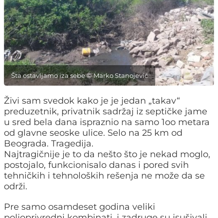
Šta ostavljamo iza sebe © Marko Stanojević
Živi sam svedok kako je je jedan „takav“
preduzetnik, privatnik sadržaj iz septičke jame
u sred bela dana ispraznio na samo 1oo metara
od glavne seoske ulice. Selo na 25 km od
Beograda. Tragedija.
Najtragičnije je to da nešto što je nekad moglo,
postojalo, funkcionisalo danas i pored svih
tehničkih i tehnoloških rešenja ne može da se
održi.
Pre samo osamdeset godina veliki
poljoprivredni kombinati, i zadruge su isušivali