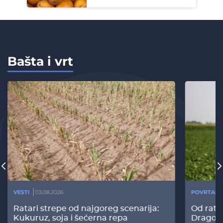
Bašta i vrt
VESTI
03.08.2026
POVRTARS
Ratari strepe od najgoreg scenarija:
Od rata
Kukuruz, soja i šećerna repa
Dragomi