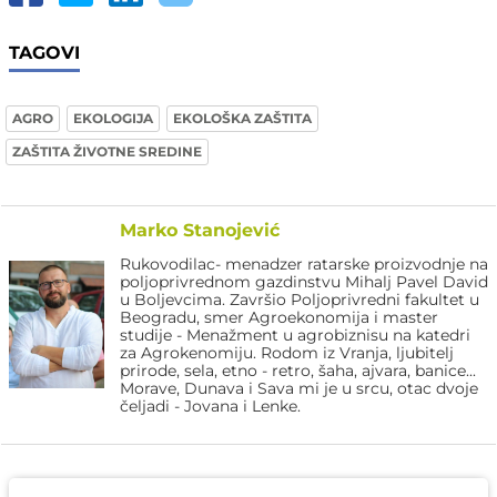
TAGOVI
AGRO
EKOLOGIJA
EKOLOŠKA ZAŠTITA
ZAŠTITA ŽIVOTNE SREDINE
Marko Stanojević
Rukovodilac- menadzer ratarske proizvodnje na
poljoprivrednom gazdinstvu Mihalj Pavel David
u Boljevcima. Završio Poljoprivredni fakultet u
Beogradu, smer Agroekonomija i master
studije - Menažment u agrobiznisu na katedri
za Agrokenomiju. Rodom iz Vranja, ljubitelj
prirode, sela, etno - retro, šaha, ajvara, banice...
Morave, Dunava i Sava mi je u srcu, otac dvoje
čeljadi - Jovana i Lenke.