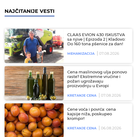
NAJČITANIJE VESTI
CLAAS EVION 430 ISKUSTVA
sa njive | Epizoda 2 | Kladovo:
Do 160 tona pšenice za dan!
07.08.2026
MEHANIZACIJA
Cena maslinovog ulja ponovo
raste? Ekstremne vrućine i
požari ugrožavaju
proizvodnju u Evropi
07.08.2026
KRETANJE CENA
Cene voća i povrća: cena
kajsije niža, poskupeo
krompir!
06.08.2026
KRETANJE CENA