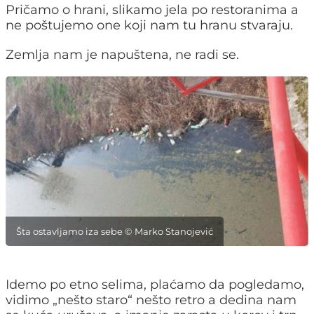
Pričamo o hrani, slikamo jela po restoranima a
ne poštujemo one koji nam tu hranu stvaraju.
Zemlja nam je napuštena, ne radi se.
Šta ostavljamo iza sebe © Marko Stanojević
Idemo po etno selima, plaćamo da pogledamo,
vidimo „nešto staro“ nešto retro a dedina nam