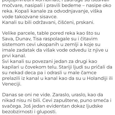
močvare, nasipali i pravili bedeme – nasipe oko
reka. Kopali kanale za odvodnjavanje, viška
vode takozvane sisavce.
Kanali su bili održavani, čišćeni, prskani.
Velike parcele, table pored reka kao što su
Sava, Dunav, Tisa raspolagale su i čitavim
sistemom cevi ukopanih u zemlji a koje su
imale zadatak da višak vode odvedu iz njive u
prvi kanal.
Svi kanali su povezani jedan za drugi kao
kapilari u čovekom telu. Stariji ljudi su pričali da
su nekad deca pa i odrasli u male čamce
prelazili iz kanal u kanal kao da su u Holandiji ili
Veneciji.
Danas se oni ne vide. Zaraslo, uraslo, kao da
nikad nisu ni bili. Cevi zapuštene, puno smeća i
svačega. Još jedan evidentan dokaz ljudske
bezobzirnosti i gluposti.