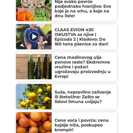
Nije svako povrće
podjednako hranljivo: Evo
koje je na vrhu, a koje na
dnu liste!
CLAAS EVION 430
ISKUSTVA sa njive |
Epizoda 2 | Kladovo: Do
160 tona pšenice za dan!
Cena maslinovog ulja
ponovo raste? Ekstremne
vrućine i požari
ugrožavaju proizvodnju u
Evropi
Suša, nepravilno zalivanje
ili štetočine: Zašto se
listovi limuna uvijaju?
Cene voća i povrća: cena
kajsije niža, poskupeo
krompir!