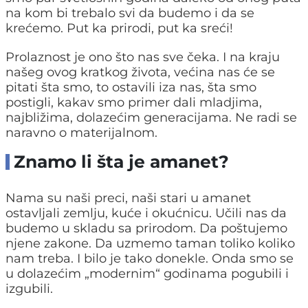
na kom bi trebalo svi da budemo i da se
krećemo. Put ka prirodi, put ka sreći!
Prolaznost je ono što nas sve čeka. I na kraju
našeg ovog kratkog života, većina nas će se
pitati šta smo, to ostavili iza nas, šta smo
postigli, kakav smo primer dali mladjima,
najbližima, dolazećim generacijama. Ne radi se
naravno o materijalnom.
Znamo li šta je amanet?
Nama su naši preci, naši stari u amanet
ostavljali zemlju, kuće i okućnicu. Učili nas da
budemo u skladu sa prirodom. Da poštujemo
njene zakone. Da uzmemo taman toliko koliko
nam treba. I bilo je tako donekle. Onda smo se
u dolazećim „modernim“ godinama pogubili i
izgubili.