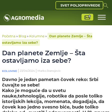
SVET POLJOPRIVREDE
Početna
»
Blog
»
Kolumne
»
Dan planete Zemlje – Šta
ostavljamo iza sebe?
Dan planete Zemlje – Šta
ostavljamo iza sebe?
23/04/2024
Marko.Stanojevic
KOLUMNE
Davno je jedan pametan čovek reko: Srbi
čuvajte se sebe!
Kako je moguće da u svetu
nauke,tehnologije, robotike da posle toliko
istorijskih lekcija, momenata, dogadjaja, da
čovek kao jedno svesno biće, bude toliko