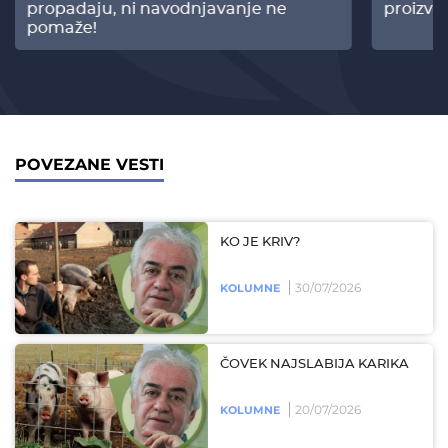
propadaju, ni navodnjavanje ne
proizvo
pomaže!
POVEZANE VESTI
KO JE KRIV?
30/07/2026
KOLUMNE
ČOVEK NAJSLABIJA KARIKA
20/07/2026
KOLUMNE