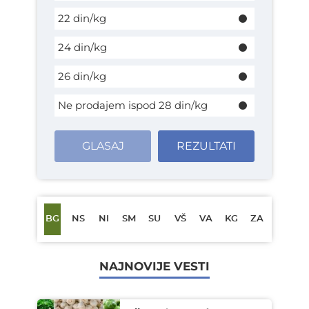
22 din/kg
24 din/kg
26 din/kg
Ne prodajem ispod 28 din/kg
GLASAJ
REZULTATI
BG
NS
NI
SM
SU
VŠ
VA
KG
ZA
NAJNOVIJE VESTI