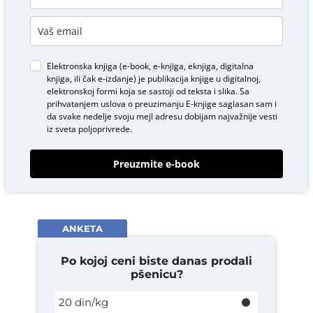
Elektronska knjiga (e-book, e-knjiga, eknjiga, digitalna
knjiga, ili čak e-izdanje) je publikacija knjige u digitalnoj,
elektronskoj formi koja se sastoji od teksta i slika. Sa
prihvatanjem uslova o
preuzimanju E-knjige
saglasan sam i
da svake nedelje svoju mejl adresu dobijam najvažnije vesti
iz sveta poljoprivrede.
Preuzmite e-book
ANKETA
Po kojoj ceni biste danas prodali
pšenicu?
20 din/kg