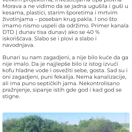
Morava a ne vidimo da se jadna ugušila i guši u
kesama, plastici, starim šporetima i mrtvim
životinjama – poseban krug pakla. I ono što
imamo nismo uspeli da održimo. Primer kanala
DTD ( dunav tisa dunav) ako se 40 %
iskorišćava. Slabo se i plovi a slabo i
navodnjava.
Bunari su nam zagadjeni, a nije bilo kuće da ga
nije imalo. Da je najjlepše bilo iz istog izvući
kofu hladne vode i osvežiti sebe, gosta. Sad su i
oni zagadjeni, puni fekalija. Nema kanalizacije,
ali ima puno septičkih jama. Nekontrolisano
pražnjenje, sipanje istih gde god i kad god se
stigne.