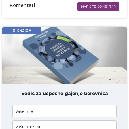
Komentari
NAPIŠITE KOMENTAR
Ime i prezime* obavezno
Email* obavezno
E-KNJIGA
Komentar* obavezno
DODAJ KOMENTAR
Vodič za uspešno gajenje borovnica