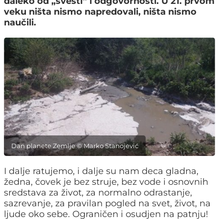
daleko od „svesti“ i odgovornosti. U 21. prvom
veku ništa nismo napredovali, ništa nismo
naučili.
Dan planete Zemlje © Marko Stanojević
I dalje ratujemo, i dalje su nam deca gladna,
žedna, čovek je bez struje, bez vode i osnovnih
sredstava za život, za normalno odrastanje,
sazrevanje, za pravilan pogled na svet, život, na
ljude oko sebe. Ograničen i osudjen na patnju!