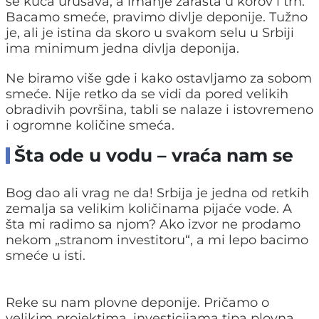
se kuća urušava, a imanje zarasta u korov i trn.
Bacamo smeće, pravimo divlje deponije. Tužno
je, ali je istina da skoro u svakom selu u Srbiji
ima minimum jedna divlja deponija.
Ne biramo više gde i kako ostavljamo za sobom
smeće. Nije retko da se vidi da pored velikih
obradivih površina, tabli se nalaze i istovremeno
i ogromne količine smeća.
Šta ode u vodu – vraća nam se
Bog dao ali vrag ne da! Srbija je jedna od retkih
zemalja sa velikim količinama pijaće vode. A
šta mi radimo sa njom? Ako izvor ne prodamo
nekom „stranom investitoru“, a mi lepo bacimo
smeće u isti.
Reke su nam plovne deponije. Pričamo o
velikim projektima, investicijama tipa plovna