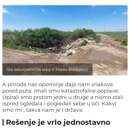
Šta ostavljamo iza sebe © Marko Stanojević
A priroda nas opominje daje nam znakove
pored puta. Imali smo katastrofalne poplave.
Upirali smo prstom jedni u druge a nismo stali
ispred ogledala i pogledali sebe u oči. Kakvi
smo mi , takva nam je i država.
Rešenje je vrlo jednostavno