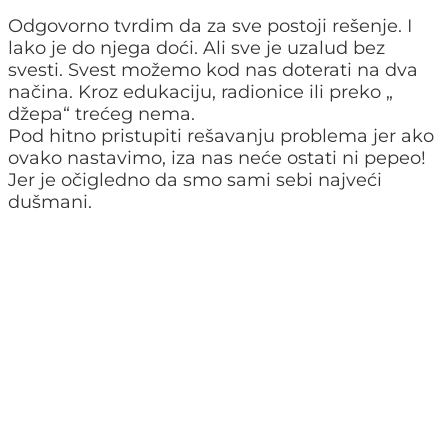
Odgovorno tvrdim da za sve postoji rešenje. I
lako je do njega doći. Ali sve je uzalud bez
svesti. Svest možemo kod nas doterati na dva
načina. Kroz edukaciju, radionice ili preko „
džepa“ trećeg nema.
Pod hitno pristupiti rešavanju problema jer ako
ovako nastavimo, iza nas neće ostati ni pepeo!
Jer je očigledno da smo sami sebi najveći
dušmani.