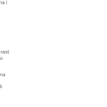
a i
 rast
ru
ima
i