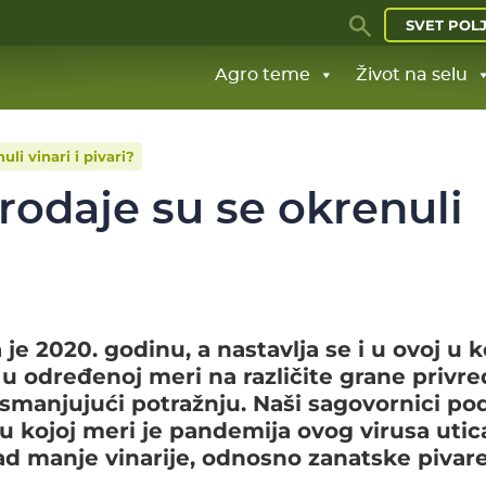
SVET POL
Agro teme
Život na selu
li vinari i pivari?
rodaje su se okrenuli
je 2020. godinu, a nastavlja se i u ovoj u k
 u određenoj meri na različite grane privre
 smanjujući potražnju. Naši sagovornici pod
u kojoj meri je pandemija ovog virusa utic
rad manje vinarije, odnosno zanatske pivare