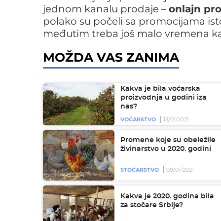
jednom kanalu prodaje –
onlajn pro
polako su počeli sa promocijama isto
međutim treba još malo vremena kak
MOŽDA VAS ZANIMA
Kakva je bila voćarska
proizvodnja u godini iza
nas?
VOĆARSTVO
13/01/2021
Promene koje su obeležile
živinarstvo u 2020. godini
STOČARSTVO
09/01/2021
Kakva je 2020. godina bila
za stočare Srbije?