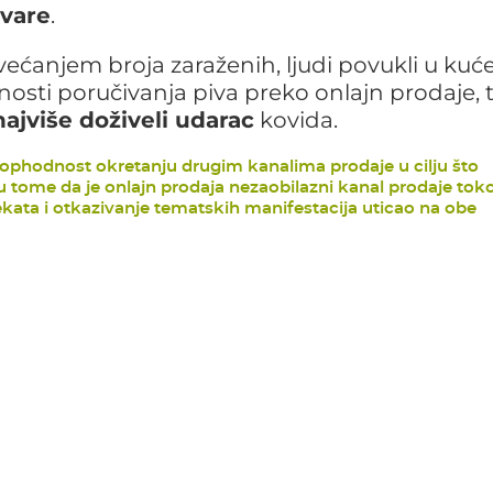
ivare
.
većanjem broja zaraženih, ljudi povukli u kuće
gućnosti poručivanja piva preko onlajn prodaje, 
najviše doživeli udarac
kovida.
neophodnost okretanju drugim kanalima prodaje u cilju što
 u tome da je onlajn prodaja nezaobilazni kanal prodaje to
ekata i otkazivanje tematskih manifestacija uticao na obe