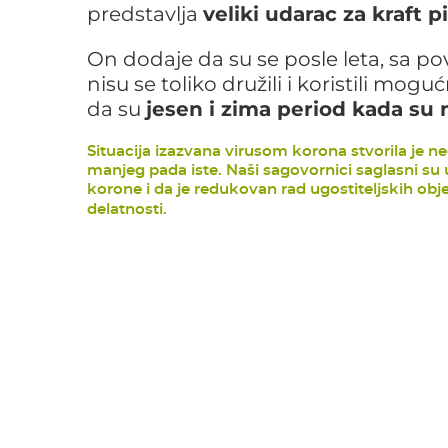
predstavlja
veliki udarac za kraft p
On dodaje da su se posle leta, sa po
nisu se toliko družili i koristili mo
da su
jesen i zima period kada su 
Situacija izazvana virusom korona stvorila je 
manjeg pada iste. Naši sagovornici saglasni su
korone i da je redukovan rad ugostiteljskih obj
delatnosti.