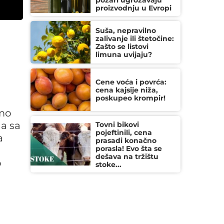
požari ugrožavaju
proizvodnju u Evropi
Suša, nepravilno
zalivanje ili štetočine:
Zašto se listovi
limuna uvijaju?
Cene voća i povrća:
cena kajsije niža,
poskupeo krompir!
emo
na sa
Tovni bikovi
pojeftinili, cena
a
prasadi konačno
porasla! Evo šta se
dešava na tržištu
o
stoke...