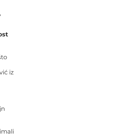
i
,
ost
to
ić iz
jn
imali