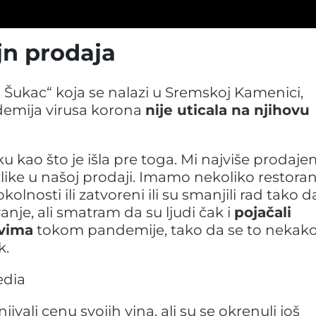
jn prodaja
 Šukac“ koja se nalazi u Sremskoj Kamenici,
demija virusa korona
nije uticala na njihovu
u kao što je išla pre toga. Mi najviše prodaj
zlike u našoj prodaji. Imamo nekoliko restora
lnosti ili zatvoreni ili su smanjili rad tako d
anje, ali smatram da su ljudi čak i
pojačali
ovima
tokom pandemije, tako da se to nekak
k.
ali cenu svojih vina, ali su se okrenuli još