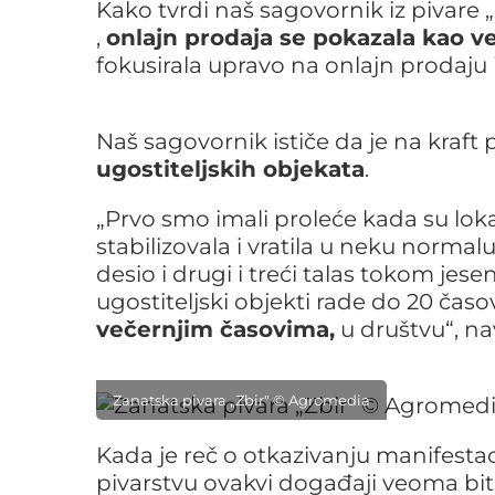
Kako tvrdi naš sagovornik iz pivare 
,
onlajn prodaja se pokazala kao 
fokusirala upravo na onlajn prodaju
Naš sagovornik ističe da je na kraft 
ugostiteljskih objekata
.
„Prvo smo imali proleće kada su lokal
stabilizovala i vratila u neku normalu
desio i drugi i treći talas tokom jese
ugostiteljski objekti rade do 20 časov
večernjim časovima,
u društvu“, na
Zanatska pivara „Zbir" © Agromedia
Kada je reč o otkazivanju manifestac
pivarstvu ovakvi događaji veoma bit