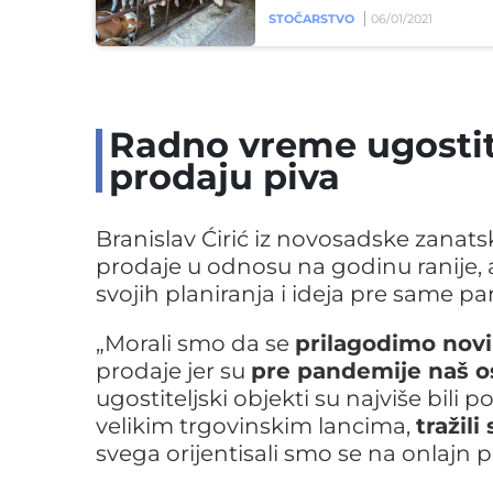
STOČARSTVO
06/01/2021
Radno vreme ugostite
prodaju piva
Branislav Ćirić iz novosadske zanatsk
prodaje u odnosu na godinu ranije, 
svojih planiranja i ideja pre same p
„Morali smo da se
prilagodimo nov
prodaje jer su
pre pandemije naš os
ugostiteljski objekti su najviše bil
velikim trgovinskim lancima,
tražil
svega orijentisali smo se na onlajn p