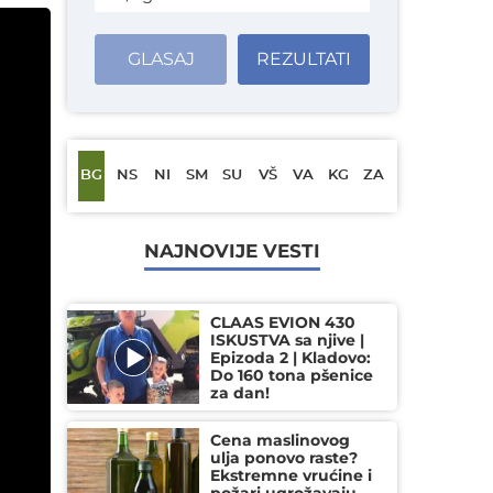
GLASAJ
REZULTATI
BG
NS
NI
SM
SU
VŠ
VA
KG
ZA
NAJNOVIJE VESTI
CLAAS EVION 430
ISKUSTVA sa njive |
Epizoda 2 | Kladovo:
Do 160 tona pšenice
za dan!
Cena maslinovog
ulja ponovo raste?
Ekstremne vrućine i