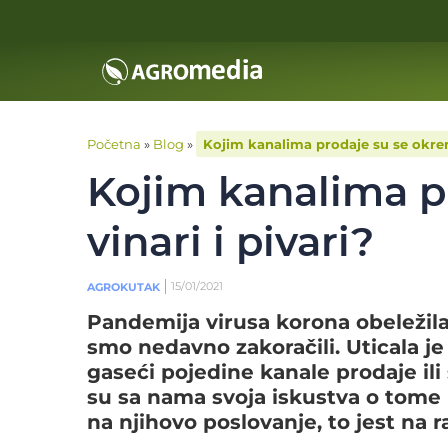
Početna
»
Blog
»
Kojim kanalima prodaje su se okrenu
Kojim kanalima p
vinari i pivari?
15/01/2021
AGROKUTAK
Pandemija virusa korona obeležila 
smo nedavno zakoračili. Uticala je
gaseći pojedine kanale prodaje ili
su sa nama svoja iskustva o tome 
na njihovo poslovanje, to jest na 