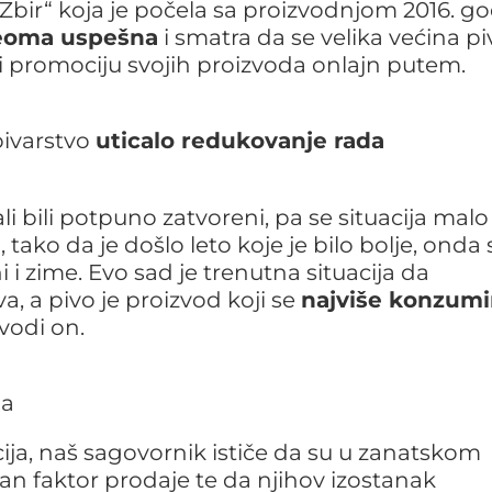
„Zbir“ koja je počela sa proizvodnjom 2016. g
veoma uspešna
i smatra da se velika većina pi
 i promociju svojih proizvoda onlajn putem.
pivarstvo
uticalo redukovanje rada
i bili potpuno zatvoreni, pa se situacija malo
, tako da je došlo leto koje je bilo bolje, onda 
ni i zime. Evo sad je trenutna situacija da
a, a pivo je proizvod koji se
najviše konzumi
vodi on.
ija, naš sagovornik ističe da su u zanatskom
an faktor prodaje te da njihov izostanak