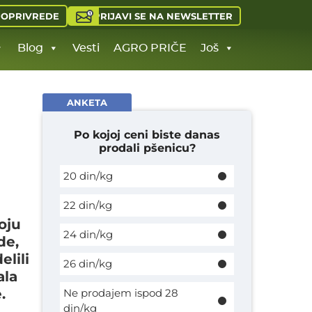
PRIJAVI SE NA NEWSLETTER
JOPRIVREDE
Blog
Vesti
AGRO PRIČE
Još
ANKETA
Po kojoj ceni biste danas
prodali pšenicu?
20 din/kg
22 din/kg
oju
24 din/kg
de,
elili
26 din/kg
ala
.
Ne prodajem ispod 28
din/kg