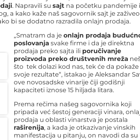
daji
. Napravili su
sajt
na početku pandemije 
g, a kako kaže naš sagovornik sajt je zaživeo
o bi se dodatno razradila onlajn prodaja.
„Smatram da je
onlajn prodaja budućn
poslovanja
svake firme i da je direktna
prodaja preko sajta ili
poručivanje
proizvoda preko društvenih mreža
neš
što tek dolazi kod nas, tek će da pokaže
svoje rezultate“, istakao je Aleksandar Sav
ove novosadske vinarije čiji godišnji
kapaciteti iznose 15 hiljada litara.
Prema rečima našeg sagovornika koji
pripada već šestoj generaciji vinara, onla
prodaja u oblasti vinarstva je postala
raširenija
, a kada je otkazivanje vinskih
manifestacija u pitanju, on navodi da su 