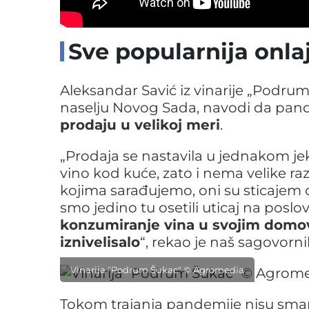
Sve popularnija onla
Aleksandar Savić iz vinarije „Podrum
naselju Novog Sada, navodi da pan
prodaju u velikoj meri
.
„Prodaja se nastavila u jednakom jek
vino kod kuće, zato i nema velike ra
kojima sarađujemo, oni su sticajem oko
smo jedino tu osetili uticaj na poslov
konzumiranje vina u svojim dom
iznivelisalo
“, rekao je naš sagovorni
Vinarija "Podrum Šukac" © Agromedia
Tokom trajanja pandemije nisu smanjiv