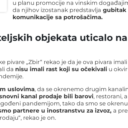
u planu promocije na vinskim događajim
da njihov izostanak predstavlja
gubitak
komunikacije sa potrošačima.
ljskih objekata uticalo na
e pivare „Zbir“ rekao je da je ova pivara imali
ali da
nisu imali rast koji su očekivali
u okvi
andemije.
im uslovima
, da se okrenemo drugim kanal
novni kanal prodaje bili barovi
, restorani, a
i pogođeni pandemijom, tako da smo se okrenul
i smo partnere u inostranstvu za izvoz,
a pre
rodaju“, rekao je on.