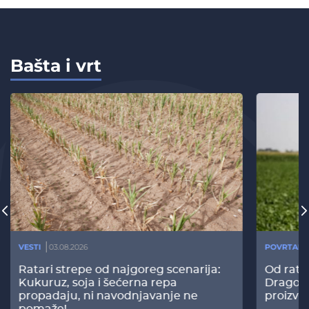
Bašta i vrt
VESTI
03.08.2026
POVRTARS
Ratari strepe od najgoreg scenarija:
Od rata
Kukuruz, soja i šećerna repa
Dragomi
propadaju, ni navodnjavanje ne
proizvo
pomaže!