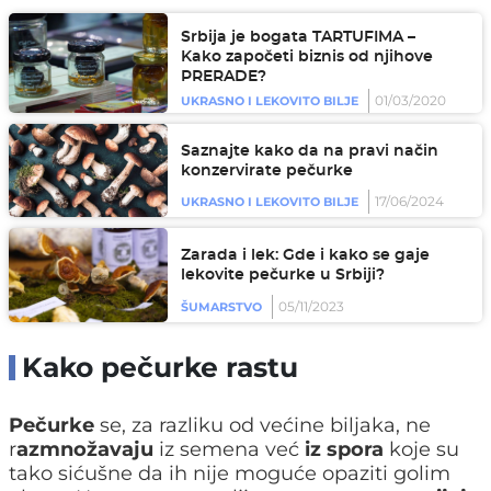
Srbija je bogata TARTUFIMA –
Kako započeti biznis od njihove
PRERADE?
01/03/2020
UKRASNO I LEKOVITO BILJE
Saznajte kako da na pravi način
konzervirate pečurke
17/06/2024
UKRASNO I LEKOVITO BILJE
Zarada i lek: Gde i kako se gaje
lekovite pečurke u Srbiji?
05/11/2023
ŠUMARSTVO
Kako pečurke rastu
Pečurke
se, za razliku od većine biljaka, ne
r
azmnožavaju
iz semena već
iz spora
koje su
tako sićušne da ih nije moguće opaziti golim