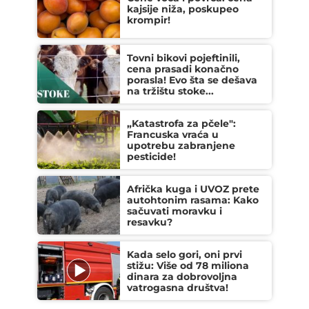
kajsije niža, poskupeo
krompir!
Tovni bikovi pojeftinili,
cena prasadi konačno
porasla! Evo šta se dešava
na tržištu stoke...
„Katastrofa za pčele":
Francuska vraća u
upotrebu zabranjene
pesticide!
Afrička kuga i UVOZ prete
autohtonim rasama: Kako
sačuvati moravku i
resavku?
Kada selo gori, oni prvi
stižu: Više od 78 miliona
dinara za dobrovoljna
vatrogasna društva!