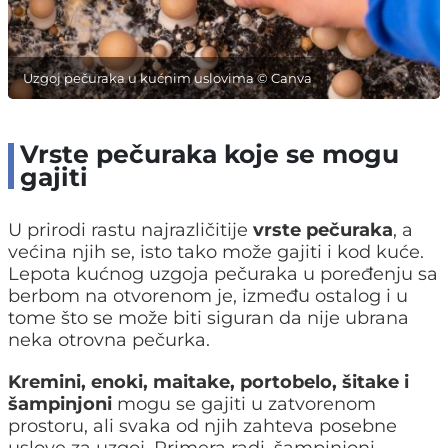
Uzgoj pečuraka u kućnim uslovima © Canva
Vrste pečuraka koje se mogu
gajiti
U prirodi rastu najrazličitije
vrste pečuraka
, a
većina njih se, isto tako može gajiti i kod kuće.
Lepota kućnog uzgoja pečuraka u poređenju sa
berbom na otvorenom je, između ostalog i u
tome što se može biti siguran da nije ubrana
neka otrovna pečurka.
Kremini, enoki, maitake, portobelo, šitake i
šampinjoni
mogu se gajiti u zatvorenom
prostoru, ali svaka od njih zahteva posebne
uslove za uzgoj. Primera radi, šampinjoni