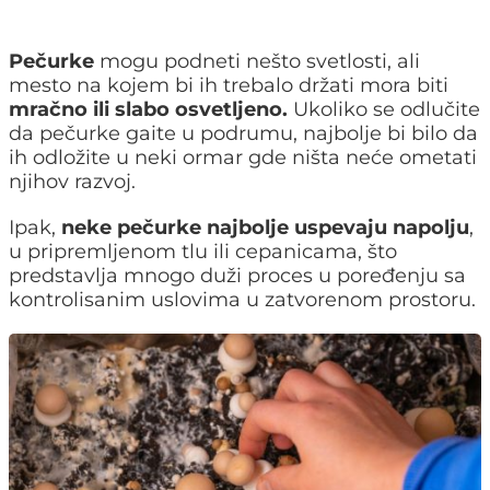
Pečurke
mogu podneti nešto svetlosti, ali
mesto na kojem bi ih trebalo držati mora biti
mračno ili slabo osvetljeno.
Ukoliko se odlučite
da pečurke gaite u podrumu, najbolje bi bilo da
ih odložite u neki ormar gde ništa neće ometati
njihov razvoj.
Ipak,
neke pečurke najbolje uspevaju napolju
,
u pripremljenom tlu ili cepanicama, što
predstavlja mnogo duži proces u poređenju sa
kontrolisanim uslovima u zatvorenom prostoru.