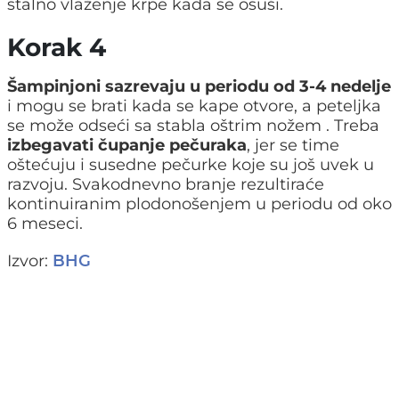
stalno vlaženje krpe kada se osuši.
Korak 4
Šampinjoni sazrevaju
u periodu od 3-4 nedelje
i mogu se brati kada se kape otvore, a peteljka
se može odseći sa stabla oštrim nožem . Treba
izbegavati čupanje pečuraka
, jer se time
oštećuju i susedne pečurke koje su još uvek u
razvoju. Svakodnevno branje rezultiraće
kontinuiranim plodonošenjem u periodu od oko
6 meseci.
Izvor:
BHG