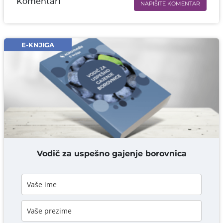
Komentari
NAPIŠITE KOMENTAR
Ime i prezime* obavezno
Email* obavezno
E-KNJIGA
Komentar* obavezno
DODAJ KOMENTAR
Vodič za uspešno gajenje borovnica