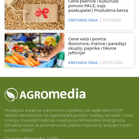
Cene pšenice i kukuruza
ponovo PALE, soja
poskupela! | Produktna berza
31.07.2026
KRETANJE CENA
Cene voća i povrća:
Borovnice, maline i paradajz
skuplji, paprika i tikvice
jeftinije!
30.07.2026
KRETANJE CENA
Hvatajući korak sa vremenom u jednoj od najdinamičnijih
oblasti današnjice, na Agromedia portalu mešaju se stara i nova
znanja, mudrost tradicije i najnovija tehnološka dostignuća.
Uhvatite korak sa promenama, pratite najčitaniji poljoprivredni
portal u Srbiji!
Dr Ivana Ribara 84, VI/26