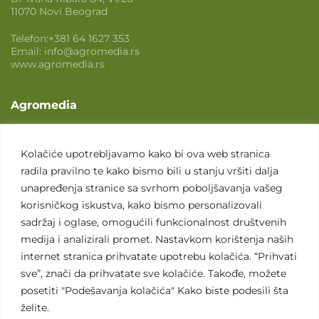
11070 Novi Beograd
Telefon:
+381 64 1627 353
Email:
info@agromedia.rs
www.agromedia.rs
Agromedia
O nama
Svet poljoprivrede
Kolačiće upotrebljavamo kako bi ova web stranica
radila pravilno te kako bismo bili u stanju vršiti dalja
Marketing usluge
unapređenja stranice sa svrhom poboljšavanja vašeg
Tražimo saradnike
korisničkog iskustva, kako bismo personalizovali
sadržaj i oglase, omogućili funkcionalnost društvenih
Kontakt
medija i analizirali promet. Nastavkom korištenja naših
internet stranica prihvatate upotrebu kolačića. “Prihvati
Kontakt
sve”, znači da prihvatate sve kolačiće. Takođe, možete
posetiti "Podešavanja kolačića" Kako biste podesili šta
želite.