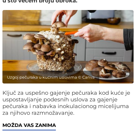
u što većem broju obroka.
Uzgoj pečuraka u kućnim uslovima © Canva
Ključ za uspešno gajenje pečuraka kod kuće je
uspostavljanje podesnih uslova za gajenje
pečuraka i nabavka inokulacionog micelijuma
za njihovo razmnožavanje.
MOŽDA VAS ZANIMA