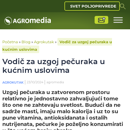
SVET POLJOPRIVREDE
Početna
»
Blog
»
Agrokutak
»
Vodič za uzgoj pečuraka u
kućnim uslovima
Vodič za uzgoj pečuraka u
kućnim uslovima
23/10/2024
agromedia
AGROKUTAK
Uzgoj pečuraka u zatvorenom prostoru
relativno je jednostavno zahvaljujući tome
što one ne zahtevaju svetlost. Budući da ne
sadrže masti, imaju malo kalorija i uz to su
pune vitamina, antioksidanata i ostalih
nutrijenata, pečurke je poželjno konzumirati