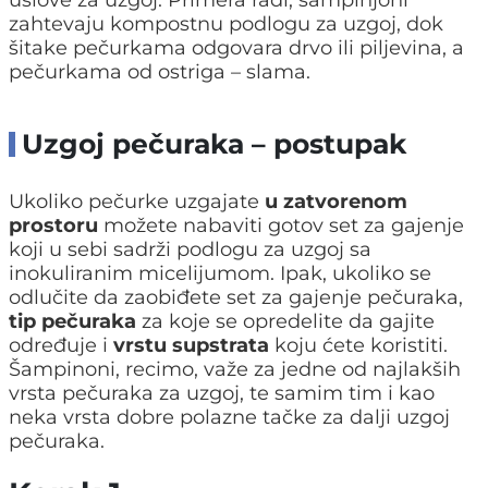
zahtevaju kompostnu podlogu za uzgoj, dok
šitake pečurkama odgovara drvo ili piljevina, a
pečurkama od ostriga – slama.
Uzgoj pečuraka – postupak
Ukoliko pečurke uzgajate
u zatvorenom
prostoru
možete nabaviti gotov set za gajenje
koji u sebi sadrži podlogu za uzgoj sa
inokuliranim micelijumom. Ipak, ukoliko se
odlučite da zaobiđete set za gajenje pečuraka,
tip pečuraka
za koje se opredelite da gajite
određuje i
vrstu supstrata
koju ćete koristiti.
Šampinoni, recimo, važe za jedne od najlakših
vrsta pečuraka za uzgoj, te samim tim i kao
neka vrsta dobre polazne tačke za dalji uzgoj
pečuraka.