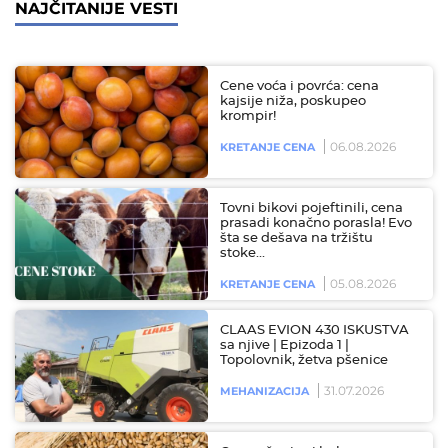
NAJČITANIJE VESTI
Cene voća i povrća: cena
kajsije niža, poskupeo
krompir!
06.08.2026
KRETANJE CENA
Tovni bikovi pojeftinili, cena
prasadi konačno porasla! Evo
šta se dešava na tržištu
stoke…
05.08.2026
KRETANJE CENA
CLAAS EVION 430 ISKUSTVA
sa njive | Epizoda 1 |
Topolovnik, žetva pšenice
31.07.2026
MEHANIZACIJA