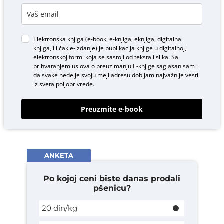
Elektronska knjiga (e-book, e-knjiga, eknjiga, digitalna
knjiga, ili čak e-izdanje) je publikacija knjige u digitalnoj,
elektronskoj formi koja se sastoji od teksta i slika. Sa
prihvatanjem uslova o
preuzimanju E-knjige
saglasan sam i
da svake nedelje svoju mejl adresu dobijam najvažnije vesti
iz sveta poljoprivrede.
Preuzmite e-book
ANKETA
Po kojoj ceni biste danas prodali
pšenicu?
20 din/kg