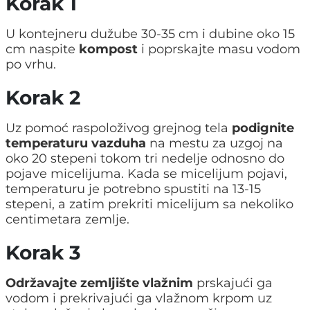
Korak 1
U kontejneru dužube 30-35 cm i dubine oko 15
cm naspite
kompost
i poprskajte masu vodom
po vrhu.
Korak 2
Uz pomoć raspoloživog grejnog tela
podignite
temperaturu vazduha
na mestu za uzgoj na
oko 20 stepeni tokom tri nedelje odnosno do
pojave micelijuma. Kada se micelijum pojavi,
temperaturu je potrebno spustiti na 13-15
stepeni, a zatim prekriti micelijum sa nekoliko
centimetara zemlje.
Korak 3
Održavajte zemljište vlažnim
prskajući ga
vodom i prekrivajući ga vlažnom krpom uz