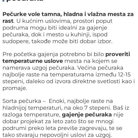
Pečurke vole tamna, hladna i vlažna mesta za
rast
. U kućnim uslovima, prostori poput
podruma mogu biti idealni za gajenje
pečuraka, dok i mesto u kuhinji, ispod
sudopere, takođe može biti dobar izbor.
Pre početka gajenja potrebno bi bilo
proveriti
temperaturne uslove
mesta na kojem se
namerava uzgoj pečuraka. Većina pečuraka
najbolje raste na temperaturama između 12-15
stepeni, daleko od izvora direktne svetlosti kao i
promaje.
Sorta pečurka – Enoki, najbolje raste na
hladnijoj temperaturi, na oko 7 stepeni. Baš iz
razloga temperature,
gajenje pečuraka
nije
dobar projekat za leto zato što se mnogi
podrumi preko leta previše zagrevaju, te se
tako stvaraju nepovoljni uslovi za uzgoj.