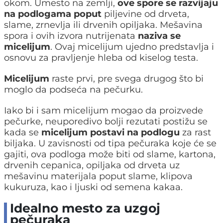
okom. Umesto na zemlji,
ove spore se razvijaju
na podlogama
poput
piljevine od drveta,
slame, zrnevlja ili drvenih opiljaka. Mešavina
spora i ovih izvora nutrijenata
naziva se
micelijum
. Ovaj micelijum ujedno predstavlja i
osnovu za pravljenje hleba od kiselog testa.
Micelijum
raste prvi, pre svega drugog što bi
moglo da podseća na pečurku.
Iako bi i sam micelijum mogao da proizvede
pečurke, neuporedivo bolji rezutati postižu se
kada se
micelijum postavi na podlogu
za rast
biljaka. U zavisnosti od tipa pečuraka koje će se
gajiti, ova podloga može biti od slame, kartona,
drvenih cepanica, opiljaka od drveta uz
mešavinu materijala poput slame, klipova
kukuruza, kao i ljuski od semena kakaa.
Idealno mesto za uzgoj
pečuraka