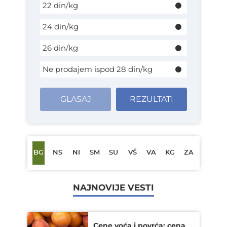
22 din/kg
24 din/kg
26 din/kg
Ne prodajem ispod 28 din/kg
GLASAJ
REZULTATI
BG
NS
NI
SM
SU
VŠ
VA
KG
ZA
NAJNOVIJE VESTI
Cene voća i povrća: cena