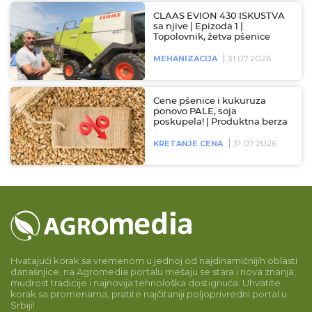
CLAAS EVION 430 ISKUSTVA
sa njive | Epizoda 1 |
Topolovnik, žetva pšenice
31.07.2026
MEHANIZACIJA
Cene pšenice i kukuruza
ponovo PALE, soja
poskupela! | Produktna berza
31.07.2026
KRETANJE CENA
Hvatajući korak sa vremenom u jednoj od najdinamičnijih oblasti
današnjice, na Agromedia portalu mešaju se stara i nova znanja,
mudrost tradicije i najnovija tehnološka dostignuća. Uhvatite
korak sa promenama, pratite najčitaniji poljoprivredni portal u
Srbiji!