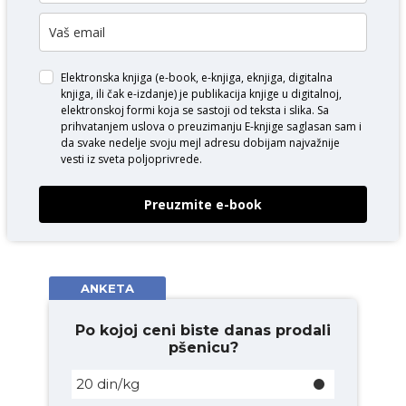
Elektronska knjiga (e-book, e-knjiga, eknjiga, digitalna
knjiga, ili čak e-izdanje) je publikacija knjige u digitalnoj,
elektronskoj formi koja se sastoji od teksta i slika. Sa
prihvatanjem uslova o
preuzimanju E-knjige
saglasan sam i
da svake nedelje svoju mejl adresu dobijam najvažnije
vesti iz sveta poljoprivrede.
Preuzmite e-book
ANKETA
Po kojoj ceni biste danas prodali
pšenicu?
20 din/kg