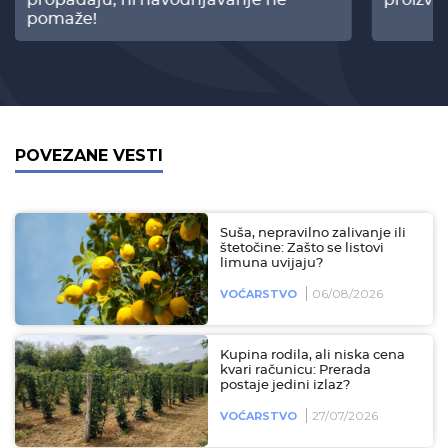
propadaju, ni navodnjavanje ne
proizvo
pomaže!
POVEZANE VESTI
Suša, nepravilno zalivanje ili
štetočine: Zašto se listovi
limuna uvijaju?
06/08/2026
VOĆARSTVO
Kupina rodila, ali niska cena
kvari računicu: Prerada
postaje jedini izlaz?
27/07/2026
VOĆARSTVO