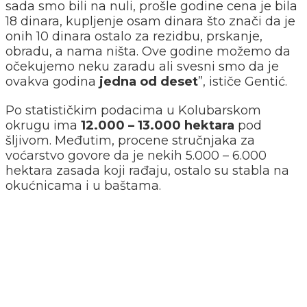
sada smo bili na nuli, prošle godine cena je bila
18 dinara, kupljenje osam dinara što znači da je
onih 10 dinara ostalo za rezidbu, prskanje,
obradu, a nama ništa. Ove godine možemo da
očekujemo neku zaradu ali svesni smo da je
ovakva godina
jedna od deset
”, ističe Gentić.
Po statističkim podacima u Kolubarskom
okrugu ima
12.000 – 13.000 hektara
pod
šljivom. Međutim, procene stručnjaka za
voćarstvo govore da je nekih 5.000 – 6.000
hektara zasada koji rađaju, ostalo su stabla na
okućnicama i u baštama.