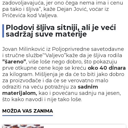
zadovoljavajuća, jer ono čega nema ima i cenu
pa tako i šljiva”, kaže Dejan Jović, voćar iz
Pričevića kod Valjeva.
Plodovi šljiva sitniji, ali je veći
sadržaj suve materije
Jovan Milinković iz Poljoprivredne savetodavne
i stručne službe’“Valjevo”kaže da je šljiva rodila
”šareno”
, više loše nego dobro, što pokazuju
prve otkupne cene koje se kreću
oko 40 dinara
za kilogram. Mišljenja je da će to biti jako dobro
za proizvođače i da će se verovatno malo
odraziti na veću potražnju za
sadnim
materijalom,
kao i povećanu sadnju na jesen,
što kako navodi i nije tako loše.
MOŽDA VAS ZANIMA