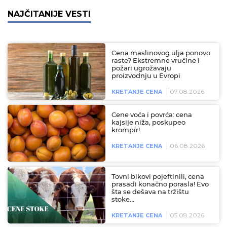
NAJČITANIJE VESTI
Cena maslinovog ulja ponovo
raste? Ekstremne vrućine i
požari ugrožavaju
proizvodnju u Evropi
07.08.2026
KRETANJE CENA
Cene voća i povrća: cena
kajsije niža, poskupeo
krompir!
06.08.2026
KRETANJE CENA
Tovni bikovi pojeftinili, cena
prasadi konačno porasla! Evo
šta se dešava na tržištu
stoke…
05.08.2026
KRETANJE CENA