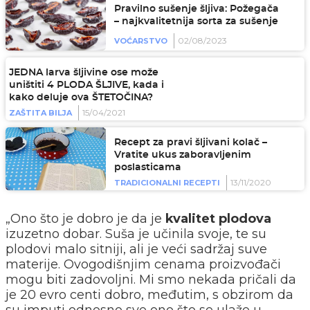
Pravilno sušenje šljiva: Požegača
– najkvalitetnija sorta za sušenje
02/08/2023
VOĆARSTVO
JEDNA larva šljivine ose može
uništiti 4 PLODA ŠLJIVE, kada i
kako deluje ova ŠTETOČINA?
15/04/2021
ZAŠTITA BILJA
Recept za pravi šljivani kolač –
Vratite ukus zaboravljenim
poslasticama
13/11/2020
TRADICIONALNI RECEPTI
„Ono što je dobro je da je
kvalitet plodova
izuzetno dobar. Suša je učinila svoje, te su
plodovi malo sitniji, ali je veći sadržaj suve
materije. Ovogodišnjim cenama proizvođači
mogu biti zadovoljni. Mi smo nekada pričali da
je 20 evro centi dobro, međutim, s obzirom da