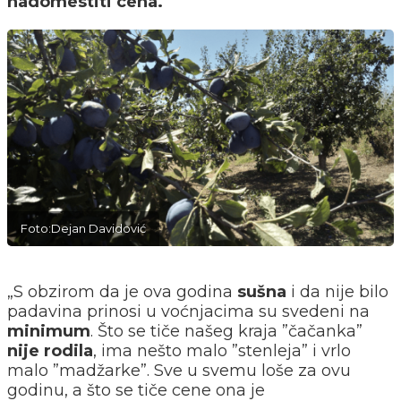
nadomestiti cena.
Foto:Dejan Davidović
„S obzirom da je ova godina
sušna
i da nije bilo
padavina prinosi u voćnjacima su svedeni na
minimum
. Što se tiče našeg kraja ”čačanka”
nije rodila
, ima nešto malo ”stenleja” i vrlo
malo ”madžarke”. Sve u svemu loše za ovu
godinu, a što se tiče cene ona je