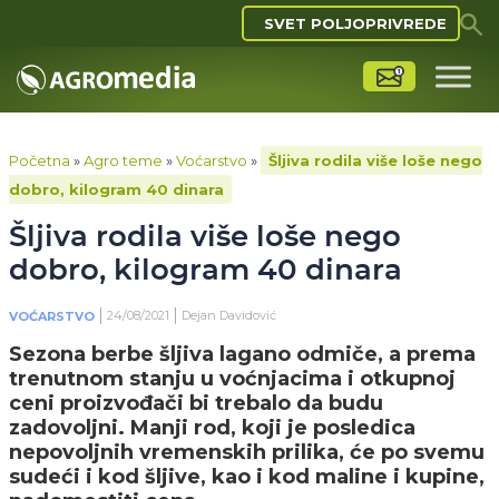
SVET POLJOPRIVREDE
Početna
»
Agro teme
»
Voćarstvo
»
Šljiva rodila više loše nego
dobro, kilogram 40 dinara
Šljiva rodila više loše nego
dobro, kilogram 40 dinara
24/08/2021
Dejan Davidović
VOĆARSTVO
Sezona berbe šljiva lagano odmiče, a prema
trenutnom stanju u voćnjacima i otkupnoj
ceni proizvođači bi trebalo da budu
zadovoljni. Manji rod, koji je posledica
nepovoljnih vremenskih prilika, će po svemu
sudeći i kod šljive, kao i kod maline i kupine,