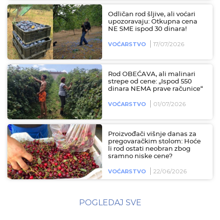
Odličan rod šljive, ali voćari
upozoravaju: Otkupna cena
NE SME ispod 30 dinara!
17/07/2026
VOĆARSTVO
Rod OBEĆAVA, ali malinari
strepe od cene: „Ispod 550
dinara NEMA prave računice“
01/07/2026
VOĆARSTVO
Proizvođači višnje danas za
pregovaračkim stolom: Hoće
li rod ostati neobran zbog
sramno niske cene?
22/06/2026
VOĆARSTVO
POGLEDAJ SVE