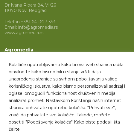
Dr Ivana Ribara 84, VI/26
11070 Novi Beograd
Telefon:
+381 64 1627 353
Email:
info@agromedia.rs
www.agromedia.rs
Agromedia
O nama
Kolačiće upotrebljavamo kako bi ova web stranica radila
Svet poljoprivrede
pravilno te kako bismo bili u stanju vršiti dalja
Marketing usluge
unapređenja stranice sa svrhom poboljšavanja vašeg
korisničkog iskustva, kako bismo personalizovali sadržaj i
Tražimo saradnike
oglase, omogućili funkcionalnost društvenih medija i
analizirali promet. Nastavkom korištenja naših internet
Kontakt
stranica prihvatate upotrebu kolačića. “Prihvati sve”,
znači da prihvatate sve kolačiće. Takođe, možete
Kontakt
posetiti "Podešavanja kolačića" Kako biste podesili šta
želite.