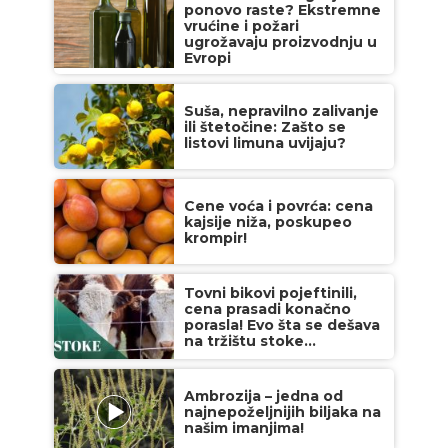
ponovo raste? Ekstremne
vrućine i požari
ugrožavaju proizvodnju u
Evropi
Suša, nepravilno zalivanje
ili štetočine: Zašto se
listovi limuna uvijaju?
Cene voća i povrća: cena
kajsije niža, poskupeo
krompir!
Tovni bikovi pojeftinili,
cena prasadi konačno
porasla! Evo šta se dešava
na tržištu stoke...
Ambrozija – jedna od
najnepoželjnijih biljaka na
našim imanjima!