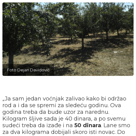
Foto:Dejan Davidović
„Ja sam jedan voćnjak zalivao kako bi održao
rod a i da se spremi za sledeću godinu. Ova
godina treba da bude uzor za narednu.
Kilogram šljive sada je 40 dinara, a po svemu
sudeći treba da izađe i na
50 dinara
. Lane smo
za dva kilograma dobijali skoro isti novac. Do