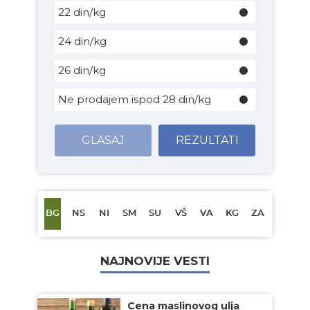
22 din/kg
24 din/kg
26 din/kg
Ne prodajem ispod 28 din/kg
GLASAJ
REZULTATI
BG
NS
NI
SM
SU
VŠ
VA
KG
ZA
NAJNOVIJE VESTI
Cena maslinovog ulja