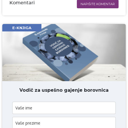
Komentari
NAPIŠITE KOMENTAR
Ime i prezime* obavezno
Email* obavezno
E-KNJIGA
Komentar* obavezno
DODAJ KOMENTAR
Vodič za uspešno gajenje borovnica