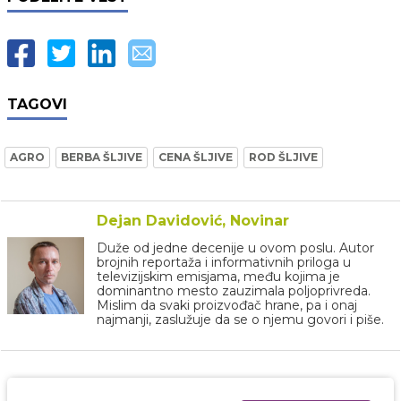
TAGOVI
AGRO
BERBA ŠLJIVE
CENA ŠLJIVE
ROD ŠLJIVE
Dejan Davidović, Novinar
Duže od jedne decenije u ovom poslu. Autor
brojnih reportaža i informativnih priloga u
televizijskim emisjama, među kojima je
dominantno mesto zauzimala poljoprivreda.
Mislim da svaki proizvođač hrane, pa i onaj
najmanji, zaslužuje da se o njemu govori i piše.