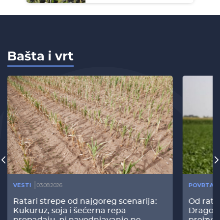
Bašta i vrt
VESTI
03.08.2026
POVRTAR
Ratari strepe od najgoreg scenarija:
Od rata
Kukuruz, soja i šećerna repa
Dragomi