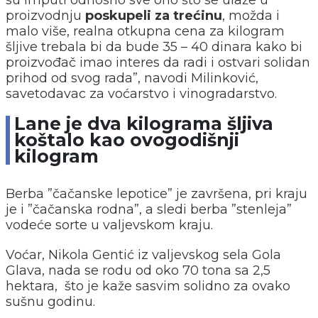
su imputi odnosno sve ono što se ulaže u
proizvodnju
poskupeli za trećinu
, možda i
malo više, realna otkupna cena za kilogram
šljive trebala bi da bude 35 – 40 dinara kako bi
proizvođač imao interes da radi i ostvari solidan
prihod od svog rada”, navodi Milinković,
savetodavac za voćarstvo i vinogradarstvo.
Lane je dva kilograma šljiva
koštalo kao ovogodišnji
kilogram
Berba ”čačanske lepotice” je završena, pri kraju
je i ”čačanska rodna”, a sledi berba ”stenleja”
vodeće sorte u valjevskom kraju.
Voćar, Nikola Gentić iz valjevskog sela Gola
Glava, nada se rodu od oko 70 tona sa 2,5
hektara, što je kaže sasvim solidno za ovako
sušnu godinu.