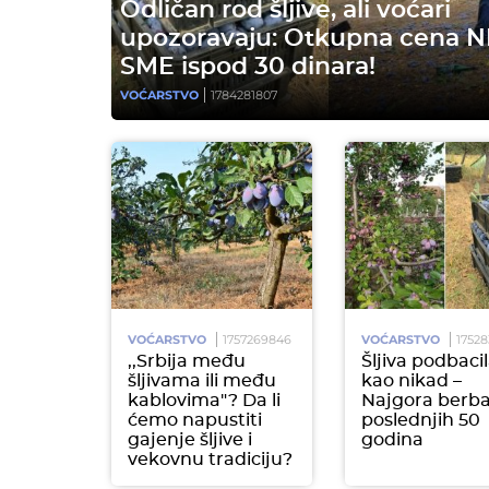
Odličan rod šljive, ali voćari
upozoravaju: Otkupna cena N
SME ispod 30 dinara!
VOĆARSTVO
1784281807
VOĆARSTVO
1757269846
VOĆARSTVO
1752
,,Srbija među
Šljiva podbaci
šljivama ili među
kao nikad –
kablovima"? Da li
Najgora berba
ćemo napustiti
poslednjih 50
gajenje šljive i
godina
vekovnu tradiciju?