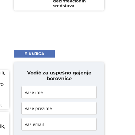
dezinfekcionih
sredstava
E-KNJIGA
Vodič za uspešno gajenje
li,
borovnice
vo
6
ik,