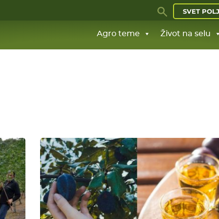
SVET POL
Agro teme
Život na selu