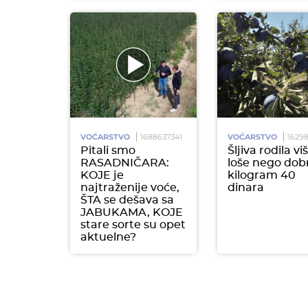
VOĆARSTVO
1688637341
VOĆARSTVO
1629
Pitali smo
Šljiva rodila vi
RASADNIČARA:
loše nego dob
KOJE je
kilogram 40
najtraženije voće,
dinara
ŠTA se dešava sa
JABUKAMA, KOJE
stare sorte su opet
aktuelne?