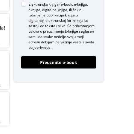
Elektronska knjiga (e-book, e-knjiga,
eknjiga, digitalna knjiga, ili čak e-
izdanje) je publikacija knjige u
digitalnoj, elektronskoj formi koja se
sastoji od teksta i slika. Sa prihvatanjem
a!
uslova o
preuzimanju E-knjige
saglasan
sam i da svake nedelje svoju mejl
adresu dobijam najvažnije vesti iz sveta
6
poljoprivrede.
Preuzmite e-book
6
6