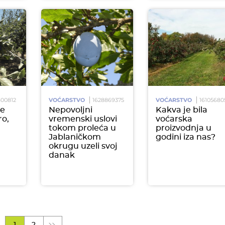
800812
VOĆARSTVO
1628869375
VOĆARSTVO
16105680
še
Nepovoljni
Kakva je bila
ro,
vremenski uslovi
voćarska
tokom proleća u
proizvodnja u
Jablaničkom
godini iza nas?
okrugu uzeli svoj
danak