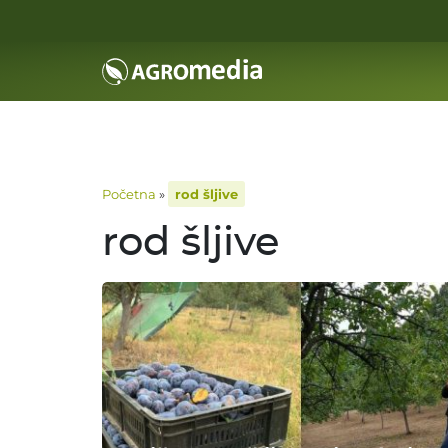
Početna
»
rod šljive
rod šljive