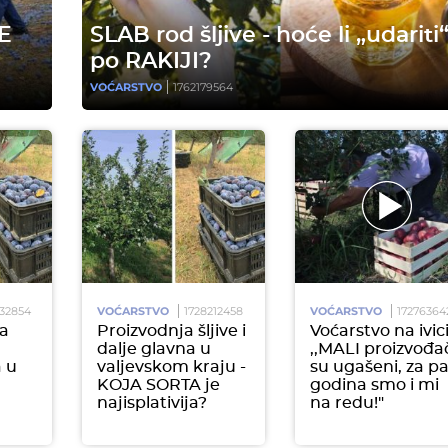
E
SLAB rod šljive - hoće li „udariti“
po RAKIJI?
VOĆARSTVO
1762179564
832854
VOĆARSTVO
1728212458
VOĆARSTVO
17276364
la
Proizvodnja šljive i
Voćarstvo na ivici
dalje glavna u
,,MALI proizvođa
 u
valjevskom kraju -
su ugašeni, za p
KOJA SORTA je
godina smo i mi
najisplativija?
na redu!"