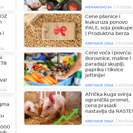
026
MEHANIZACIJA
31.07.2026
VOZ
Cene pšenice i
m
kukuruza ponovo
PALE, soja poskupel
 i
| Produktna berza
KRETANJE CENA
31.07.202
026
Cene voća i povrća:
i
Borovnice, maline i
 78
paradajz skuplji,
paprika i tikvice
jeftinije!
va!
KRETANJE CENA
30.07.202
2026
Afrička kuga svinja
ograničila promet,
igma
cena prasadi
nastavlja da RASTE!
ku
KRETANJE CENA
29.07.202
.000
onih