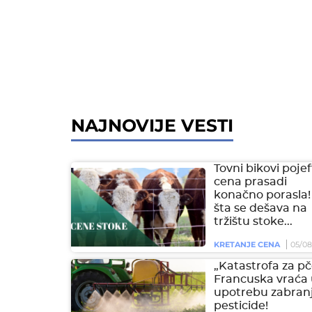
NAJNOVIJE VESTI
Tovni bikovi pojeft
cena prasadi
konačno porasla!
šta se dešava na
tržištu stoke...
KRETANJE CENA
05/08
„Katastrofa za pč
Francuska vraća
upotrebu zabran
pesticide!