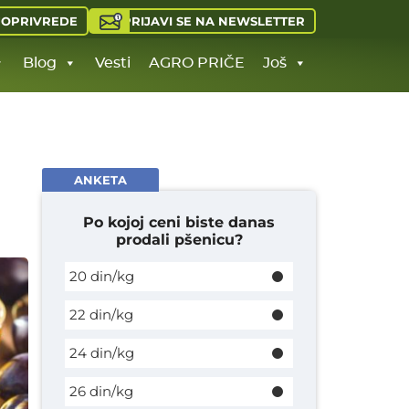
PRIJAVI SE NA NEWSLETTER
JOPRIVREDE
Blog
Vesti
AGRO PRIČE
Još
ANKETA
Po kojoj ceni biste danas
prodali pšenicu?
20 din/kg
22 din/kg
24 din/kg
26 din/kg