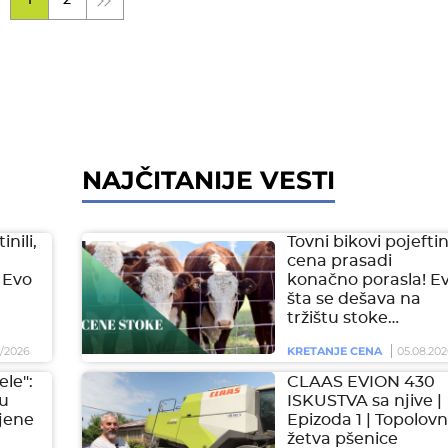
1
2
NAJČITANIJE VESTI
inili,
Tovni bikovi pojeftini
cena prasadi
 Evo
konačno porasla! E
šta se dešava na
tržištu stoke…
/2026
KRETANJE CENA
05.08.202
ele":
CLAAS EVION 430
 u
ISKUSTVA sa njive |
jene
Epizoda 1 | Topolovn
žetva pšenice