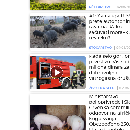
PČELARSTVO
04/08/2
Afrička kuga i U
prete autohtoni
rasama: Kako
sačuvati moravku
resavku?
STOČARSTVO
04/08/2
Kada selo gori, on
prvi stižu: Više od
miliona dinara za
dobrovoljna
vatrogasna društ
ŽIVOT NA SELU
03/08/
Ministarstvo
poljoprivrede i S
Crvenka spremili
odgovor na afrič
kugu svinja:
Obezbeđeno 250
litara dezinfekci