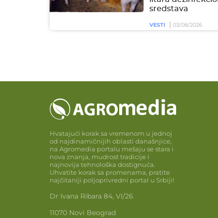
sredstava
VESTI
03/08/2026
Hvatajući korak sa vremenom u jednoj
od najdinamičnijih oblasti današnjice,
na Agromedia portalu mešaju se stara i
nova znanja, mudrost tradicije i
najnovija tehnološka dostignuća.
Uhvatite korak sa promenama, pratite
najčitaniji poljoprivredni portal u Srbiji!
Dr Ivana Ribara 84, VI/26
11070 Novi Beograd