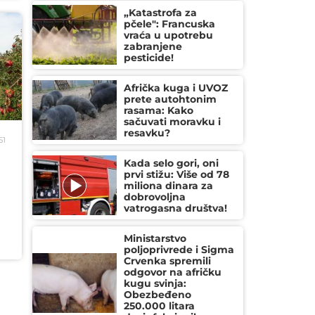
„Katastrofa za
pčele": Francuska
vraća u upotrebu
zabranjene
pesticide!
Afrička kuga i UVOZ
prete autohtonim
rasama: Kako
sačuvati moravku i
resavku?
51
Kada selo gori, oni
prvi stižu: Više od 78
miliona dinara za
dobrovoljna
vatrogasna društva!
Ministarstvo
poljoprivrede i Sigma
Crvenka spremili
odgovor na afričku
kugu svinja:
Obezbeđeno
250.000 litara